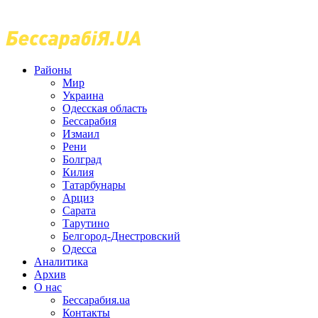
Районы
Мир
Украина
Одесская область
Бессарабия
Измаил
Рени
Болград
Килия
Татарбунары
Арциз
Сарата
Тарутино
Белгород-Днестровский
Одесса
Аналитика
Архив
О нас
Бессарабия.ua
Контакты