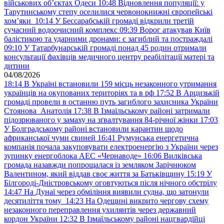
військових обʼєктах Одеси
10:48
Відновлення популяції: у
Тарутинському степу оселилися червонокнижні європейські
хом’яки
10:14
У Бессарабській громаді відкрили третій
сучасний водоочисний комплекс
09:39
Ворог атакував Київ
балістикою та ударними дронами: є загиблий та постраждалі
09:10
У Татарбунарській громаді понад 45 родин отримали
консультації фахівців медичного центру реабілітації матері та
дитини
04/08/2026
18:14
В Україні встановили 159 місць незаконного утримання
українців на окупованих територіях та в рф
17:52
В Арцизькій
громаді провели в останню путь загиблого захисника України
Стоянова Анатолія
17:38
В Ізмаїльському районі затримали
підозрюваного у замаху на зґвалтування 84-річної жінки
17:03
У Болградському районі встановили карантин щодо
африканської чуми свиней
16:41
Румунська енергетична
компанія почала закуповувати електроенергію з України через
зупинку енергоблока АЕС «Чернаводе»
16:06
Вилківська
громада назавжди попрощалася із земляком Зарічнюком
Валентином, який віддав своє життя за Батьківщину
15:19
У
Білгороді-Дністровському оговтуються після нічного обстрілу
14:47
На Дунаї через обміління виявили судна, що затонули
десятиліття тому
14:23
На Одещині викрито чергову схему
незаконного переправлення ухилянтів через державний
кордон України
12:32
В Ізмаїльському районі нацгвардійці