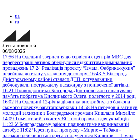
ua
ru
Лента новостей
06/08/2026
17:56
На Одещині звернення до сервісних центрів МВС для
перереєстрації автівок обернулися відкриттям кримінальних
проваджень
17:24
Реалізація проєкту “Ізмаїл. Фабрика-кухня”
перейшла до етапу укладення договору
16:43
У Білгород-
Дністровському районі сталася ДТП: рятувальники
деблокували постраждалу пасажирку з понівеченої автівки
16:21
Прикордонники Білгорода-Дністровського вшанували
пам’ять побратима Кислицького Олега, полеглого у 2014 році
16:02
На Одещині 12-річна дівчинка вистрибнула з балкона
сьомого поверху багатоповерхівки
14:58
На передовій загинув
молодий захисник з Болградської громади Кишлали Михайло
14:09
Тимчасовий захист у ЄС: нові правила для українців
11:23
У Болградському районі працюватиме вакцинальний
автобус
11:02
Через пункт пропуску «Мирне – Табаки»
пасажир рейсового автобуса сполученням Кишинів — Ізмаїл