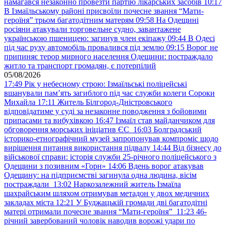
намагався незаконно провезти партію лікарських засобів
10:17
В Ізмаїльському районі присвоїли почесне звання “Мати-
героїня” трьом багатодітним матерям
09:58
На Одещині
росіяни атакували торговельне судно, завантажене
українською пшеницею: загинув член екіпажу
09:44
В Одесі
під час руху автомобіль провалився під землю
09:15
Ворог не
припиняє терор мирного населення Одещини: постраждало
житло та транспорт громадян, є потерпілий
05/08/2026
17:49
Рік у небесному строю: Ізмаїльські поліцейські
вшанували пам’ять загиблого під час служби колеги Сороки
Михайла
17:11
Житель Білгород-Дністровського
відповідатиме у суді за незаконне поводження з бойовими
припасами та вибухівкою
16:47
Ізмаїл став майданчиком для
обговорення морських ініціатив ЄС
16:03
Болградський
історико-етнографічний музей запропонував компроміс щодо
вирішення питання використання підвалу
14:44
Від бізнесу до
військової справи: історія служби 25-річного поліцейського з
Одещини з позивним «Горн»
14:06
Вдень ворог атакував
Одещину: на підприємстві загинула одна людина, вісім
постраждали
13:02
Наркозалежний житель Ізмаїла
шахрайським шляхом отримував метадон у двох медичних
закладах міста
12:21
У Буджацькій громади дві багатодітні
матері отримали почесне звання “Мати-героїня”
11:23
46-
річний завербований чоловік наводив ворожі удари по