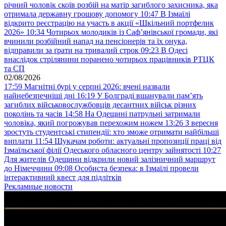
річний чоловік скоїв розбій на матір загиблого захисника, яка
отримала державну грошову допомогу
10:47
В Ізмаїлі
відкрито реєстрацію на участь в акції «Шкільний портфелик
2026»
10:34
Чотирьох молодиків із Саф’янівської громади, які
вчинили розбійний напад на пенсіонерів та їх онука,
відправили за ґрати на тривалий строк
09:23
В Одесі
внаслідок стрілянини поранено чотирьох працівників РТЦК
та СП
02/08/2026
17:59
Магнітні бурі у серпні 2026: вчені назвали
найнебезпечніші дні
16:19
У Болграді вшанували пам’ять
загиблих військовослужбовців десантних військ різних
поколінь та часів
14:58
На Одещині патрульні затримали
чоловіка, який погрожував перехожим ножем
13:26
З вересня
зростуть студентські стипендії: хто зможе отримати найбільші
виплати
11:54
Шукачам роботи: актуальні пропозиції праці від
Ізмаїльської філії Одеського обласного центру зайнятості
10:27
Для жителів Одещини відкрили новий залізничний маршрут
до Німеччини
09:08
Особиста безпека: в Ізмаїлі провели
інтерактивний квест для підлітків
Рекламные новости