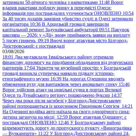
затримали 50-річного чоловіка з наркотиками
11:48
Ворог
вдарив ракетами поблизу ринку в передмісті Одеси:
інформація про постраждалих уточнюється ОНОВЛЕНО
10:54
За 40 тисяч доларів замовив убивство судді: в Одесі затримали
організатора
10:36
В Арцизькій громаді завершили
капітальний ремонт Задунаївської амбулаторії
09:51
Пакунок
школяра — 2026: у «Дії» знову приймають заявки на виплату
5 тисяч гривень
09:19
Вночі ворог атакував місто Білгород-
Дністровський: є постраждалі
03/08/2026
18:01
Два медзаклади Ізмаїльського району отримали
фінансову допомогу на придбання обладнання від румунських
партнерів
17:04
Укриття чи музейний простір: у Болградській
громаді виникла суперечка навколо підвалу історико-
етнографічного музею
16:39
На дорогах Одещини вводять
обмеження руху для вантажівок через аномальну спеку
15:46
Ворог здійснив атаку на цивільні судна в портах Великої
Одеси та Дунайського регіону: пошкоджено буксир
14:37
Через два роки після загибелі у Білгород-Дністровському
районі попрощаються із захисником Гриценком Сергієм
14:21
На Одещині водійка авто наїхала на свого однорічного сина:
дитина загинула на місці
12:59
Ворог атакував Одещину: є
постраждалі ОНОВЛЕНО
12:46
У Болградському районі
відремонтують дорогу до пропускного пункту «Виноградівка
— Вулканешти»
11:22
У Білгород-Дністровському районі 24-