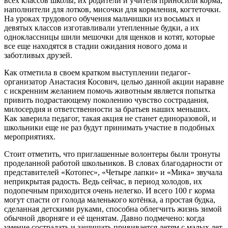
всех классов школы, их родители и учителя приносили корма,
наполнители для лотков, мисочки для кормления, когтеточки.
На уроках трудового обучения мальчишки из восьмых и
девятых классов изготавливали утепленные будки, а их
одноклассницы шили мешочки для щенков и котят, которые
все еще находятся в стадии ожидания нового дома и
заботливых друзей.
Как отметила в своем кратком выступлении педагог-
организатор Анастасия Косович, целью данной акции наравне
с искренним желанием помочь животным является попытка
привить подрастающему поколению чувство сострадания,
милосердия и ответственности за братьев наших меньших.
Как заверила педагог, такая акция не станет единоразовой, и
школьники еще не раз будут принимать участие в подобных
мероприятиях.
Стоит отметить, что приглашенные волонтеры были тронуты
проделанной работой школьников. В словах благодарности от
представителей «Котопес», «Четыре лапки» и «Мика» звучала
неприкрытая радость. Ведь сейчас, в период холодов, их
подопечным приходится очень нелегко. И всего 100 г корма
могут спасти от голода маленького котёнка, а простая будка,
сделанная детскими руками, способна облегчить жизнь зимой
обычной дворняге и её щенятам. Давно подмечено: когда
умение сострадать и защищать прививается детям с малых лет,