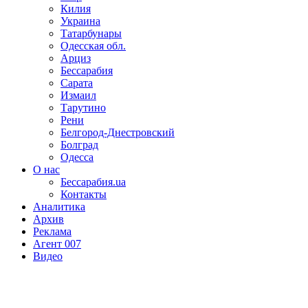
Килия
Украина
Татарбунары
Одесская обл.
Арциз
Бессарабия
Сарата
Измаил
Тарутино
Рени
Белгород-Днестровский
Болград
Одесса
О нас
Бессарабия.ua
Контакты
Аналитика
Архив
Реклама
Агент 007
Видео