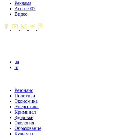
Реклама
Агент 007
Видео
ua
ru
Резонанс
Политика
Экономика
Энергетика
Криминал
Здоровье
Экология
Образование
Культура