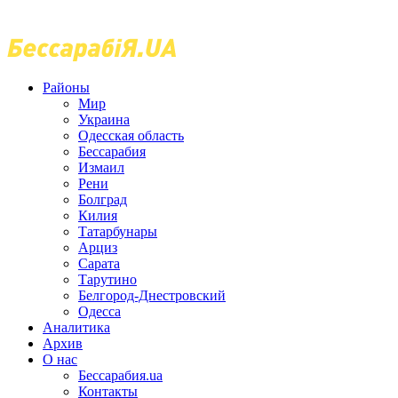
Районы
Мир
Украина
Одесская область
Бессарабия
Измаил
Рени
Болград
Килия
Татарбунары
Арциз
Сарата
Тарутино
Белгород-Днестровский
Одесса
Аналитика
Архив
О нас
Бессарабия.ua
Контакты