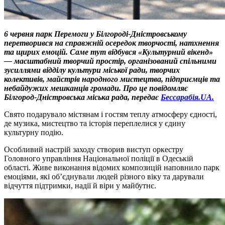
6 червня парк Перемоги у Білгороді-Дністровському
перетворився на справжній осередок творчості, натхнення
та щирих емоцій. Саме тут відбувся «Культурний вікенд»
— масштабний творчий простір, організований спільними
зусиллями відділу культури міської ради, творчих
колективів, майстрів народного мистецтва, підприємців та
небайдужих мешканців громади. Про це повідомляє
Білгород-Дністровська міська рада
, передає
Бессарабія.UA.
Свято подарувало містянам і гостям теплу атмосферу єдності,
де музика, мистецтво та історія переплелися у єдину
культурну подію.
Особливий настрій заходу створив виступ оркестру
Головного управління Національної поліції в Одеській
області. Живе виконання відомих композицій наповнило парк
емоціями, які об’єднували людей різного віку та дарували
відчуття підтримки, надії й віри у майбутнє.