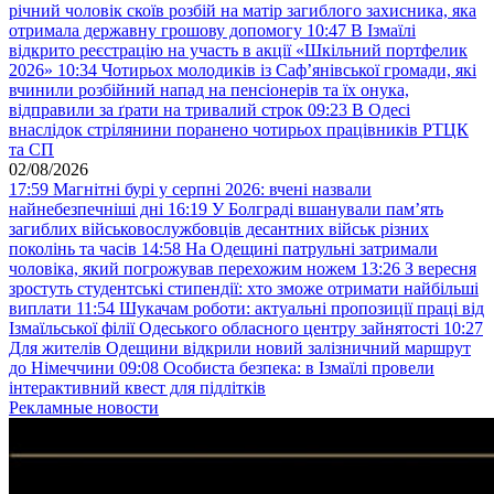
річний чоловік скоїв розбій на матір загиблого захисника, яка
отримала державну грошову допомогу
10:47
В Ізмаїлі
відкрито реєстрацію на участь в акції «Шкільний портфелик
2026»
10:34
Чотирьох молодиків із Саф’янівської громади, які
вчинили розбійний напад на пенсіонерів та їх онука,
відправили за ґрати на тривалий строк
09:23
В Одесі
внаслідок стрілянини поранено чотирьох працівників РТЦК
та СП
02/08/2026
17:59
Магнітні бурі у серпні 2026: вчені назвали
найнебезпечніші дні
16:19
У Болграді вшанували пам’ять
загиблих військовослужбовців десантних військ різних
поколінь та часів
14:58
На Одещині патрульні затримали
чоловіка, який погрожував перехожим ножем
13:26
З вересня
зростуть студентські стипендії: хто зможе отримати найбільші
виплати
11:54
Шукачам роботи: актуальні пропозиції праці від
Ізмаїльської філії Одеського обласного центру зайнятості
10:27
Для жителів Одещини відкрили новий залізничний маршрут
до Німеччини
09:08
Особиста безпека: в Ізмаїлі провели
інтерактивний квест для підлітків
Рекламные новости