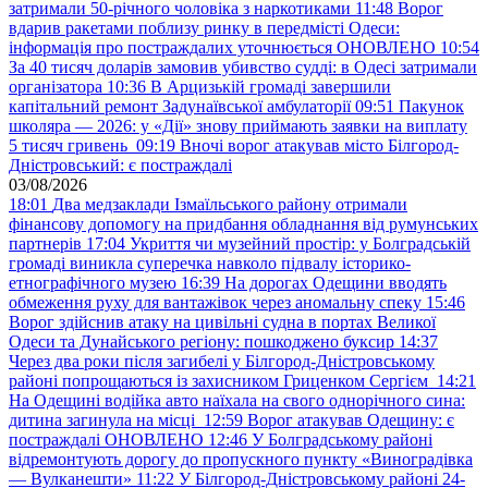
затримали 50-річного чоловіка з наркотиками
11:48
Ворог
вдарив ракетами поблизу ринку в передмісті Одеси:
інформація про постраждалих уточнюється ОНОВЛЕНО
10:54
За 40 тисяч доларів замовив убивство судді: в Одесі затримали
організатора
10:36
В Арцизькій громаді завершили
капітальний ремонт Задунаївської амбулаторії
09:51
Пакунок
школяра — 2026: у «Дії» знову приймають заявки на виплату
5 тисяч гривень
09:19
Вночі ворог атакував місто Білгород-
Дністровський: є постраждалі
03/08/2026
18:01
Два медзаклади Ізмаїльського району отримали
фінансову допомогу на придбання обладнання від румунських
партнерів
17:04
Укриття чи музейний простір: у Болградській
громаді виникла суперечка навколо підвалу історико-
етнографічного музею
16:39
На дорогах Одещини вводять
обмеження руху для вантажівок через аномальну спеку
15:46
Ворог здійснив атаку на цивільні судна в портах Великої
Одеси та Дунайського регіону: пошкоджено буксир
14:37
Через два роки після загибелі у Білгород-Дністровському
районі попрощаються із захисником Гриценком Сергієм
14:21
На Одещині водійка авто наїхала на свого однорічного сина:
дитина загинула на місці
12:59
Ворог атакував Одещину: є
постраждалі ОНОВЛЕНО
12:46
У Болградському районі
відремонтують дорогу до пропускного пункту «Виноградівка
— Вулканешти»
11:22
У Білгород-Дністровському районі 24-