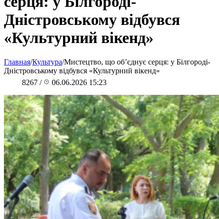
серця: у Білгороді-
Дністровському відбувся
«Культурний вікенд»
Главная
/
Культура
/
Мистецтво, що об’єднує серця: у Білгороді-
Дністровському відбувся «Культурний вікенд»
8267
/
06.06.2026 15:23