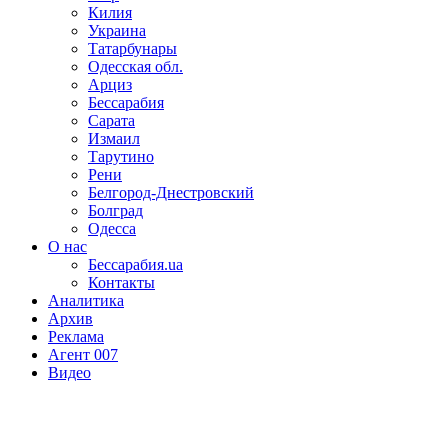
Килия
Украина
Татарбунары
Одесская обл.
Арциз
Бессарабия
Сарата
Измаил
Тарутино
Рени
Белгород-Днестровский
Болград
Одесса
О нас
Бессарабия.ua
Контакты
Аналитика
Архив
Реклама
Агент 007
Видео