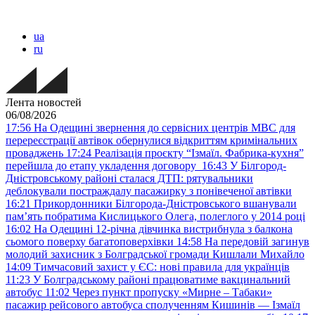
ua
ru
Лента новостей
06/08/2026
17:56
На Одещині звернення до сервісних центрів МВС для
перереєстрації автівок обернулися відкриттям кримінальних
проваджень
17:24
Реалізація проєкту “Ізмаїл. Фабрика-кухня”
перейшла до етапу укладення договору
16:43
У Білгород-
Дністровському районі сталася ДТП: рятувальники
деблокували постраждалу пасажирку з понівеченої автівки
16:21
Прикордонники Білгорода-Дністровського вшанували
пам’ять побратима Кислицького Олега, полеглого у 2014 році
16:02
На Одещині 12-річна дівчинка вистрибнула з балкона
сьомого поверху багатоповерхівки
14:58
На передовій загинув
молодий захисник з Болградської громади Кишлали Михайло
14:09
Тимчасовий захист у ЄС: нові правила для українців
11:23
У Болградському районі працюватиме вакцинальний
автобус
11:02
Через пункт пропуску «Мирне – Табаки»
пасажир рейсового автобуса сполученням Кишинів — Ізмаїл