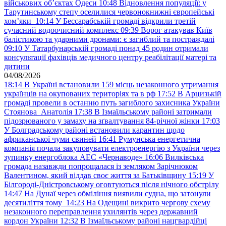
військових обʼєктах Одеси
10:48
Відновлення популяції: у
Тарутинському степу оселилися червонокнижні європейські
хом’яки
10:14
У Бессарабській громаді відкрили третій
сучасний водоочисний комплекс
09:39
Ворог атакував Київ
балістикою та ударними дронами: є загиблий та постраждалі
09:10
У Татарбунарській громаді понад 45 родин отримали
консультації фахівців медичного центру реабілітації матері та
дитини
04/08/2026
18:14
В Україні встановили 159 місць незаконного утримання
українців на окупованих територіях та в рф
17:52
В Арцизькій
громаді провели в останню путь загиблого захисника України
Стоянова Анатолія
17:38
В Ізмаїльському районі затримали
підозрюваного у замаху на зґвалтування 84-річної жінки
17:03
У Болградському районі встановили карантин щодо
африканської чуми свиней
16:41
Румунська енергетична
компанія почала закуповувати електроенергію з України через
зупинку енергоблока АЕС «Чернаводе»
16:06
Вилківська
громада назавжди попрощалася із земляком Зарічнюком
Валентином, який віддав своє життя за Батьківщину
15:19
У
Білгороді-Дністровському оговтуються після нічного обстрілу
14:47
На Дунаї через обміління виявили судна, що затонули
десятиліття тому
14:23
На Одещині викрито чергову схему
незаконного переправлення ухилянтів через державний
кордон України
12:32
В Ізмаїльському районі нацгвардійці