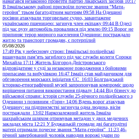
намагався незаконно провезти партію лікарських засобів
10:17
В Ізмаїльському районі присвоїли почесне звання “Мати-
героїня” трьом багатодітним матерям
09:58
На Одещині
росіяни атакували торговельне судно, завантажене
українською пшеницею: загинув член екіпажу
09:44
В Одесі
під час руху автомобіль провалився під землю
09:15
Ворог не
припиняє терор мирного населення Одещини: постраждало
житло та транспорт громадян, є потерпілий
05/08/2026
17:49
Рік у небесному строю: Ізмаїльські поліцейські
вшанували пам’ять загиблого під час служби колеги Сороки
Михайла
17:11
Житель Білгород-Дністровського
відповідатиме у суді за незаконне поводження з бойовими
припасами та вибухівкою
16:47
Ізмаїл став майданчиком для
обговорення морських ініціатив ЄС
16:03
Болградський
історико-етнографічний музей запропонував компроміс щодо
вирішення питання використання підвалу
14:44
Від бізнесу до
військової справи: історія служби 25-річного поліцейського з
Одещини з позивним «Горн»
14:06
Вдень ворог атакував
Одещину: на підприємстві загинула одна людина, вісім
постраждали
13:02
Наркозалежний житель Ізмаїла
шахрайським шляхом отримував метадон у двох медичних
закладах міста
12:21
У Буджацькій громади дві багатодітні
матері отримали почесне звання “Мати-героїня”
11:23
46-
річний завербований чоловік наводив ворожі удари по