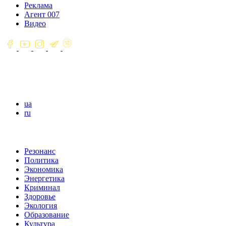
Реклама
Агент 007
Видео
ua
ru
Резонанс
Политика
Экономика
Энергетика
Криминал
Здоровье
Экология
Образование
Культура