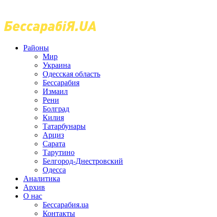
Районы
Мир
Украина
Одесская область
Бессарабия
Измаил
Рени
Болград
Килия
Татарбунары
Арциз
Сарата
Тарутино
Белгород-Днестровский
Одесса
Аналитика
Архив
О нас
Бессарабия.ua
Контакты