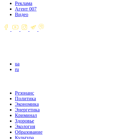
Реклама
Агент 007
Видео
ua
ru
Резонанс
Политика
Экономика
Энергетика
Криминал
Здоровье
Экология
Образование
Культура