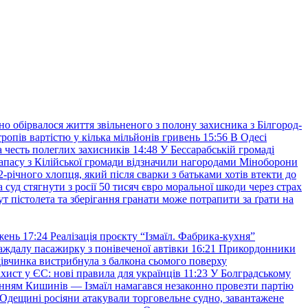
но обірвалося життя звільненого з полону захисника з Білгород-
ропів вартістю у кілька мільйонів гривень
15:56
В Одесі
 честь полеглих захисників
14:48
У Бессарабській громаді
апасу з Кілійської громади відзначили нагородами Міноборони
2-річного хлопця, який після сварки з батьками хотів втекти до
уд стягнути з росії 50 тисяч євро моральної шкоди через страх
т пістолета та зберігання гранати може потрапити за ґрати на
жень
17:24
Реалізація проєкту “Ізмаїл. Фабрика-кухня”
аждалу пасажирку з понівеченої автівки
16:21
Прикордонники
івчинка вистрибнула з балкона сьомого поверху
хист у ЄС: нові правила для українців
11:23
У Болградському
нням Кишинів — Ізмаїл намагався незаконно провезти партію
Одещині росіяни атакували торговельне судно, завантажене