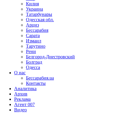
Килия
Украина
Татарбунары
Одесская обл.
Арциз
Бессарабия
Сарата
Измаил
Тарутино
Рени
Белгород-Днестровский
Болград
Одесса
О нас
Бессарабия.ua
Контакты
Аналитика
Архив
Реклама
Агент 007
Видео