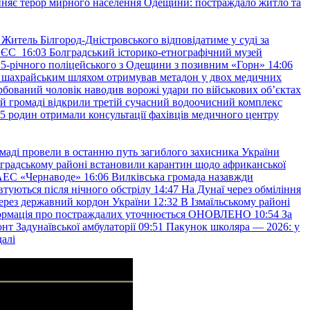
няє терор мирного населення Одещини: постраждало житло та
Житель Білгород-Дністровського відповідатиме у суді за
в ЄС
16:03
Болградський історико-етнографічний музей
и 25-річного поліцейського з Одещини з позивним «Горн»
14:06
а шахрайським шляхом отримував метадон у двох медичних
рбований чоловік наводив ворожі удари по військових обʼєктах
ій громаді відкрили третій сучасний водоочисний комплекс
45 родин отримали консультації фахівців медичного центру
маді провели в останню путь загиблого захисника України
градському районі встановили карантин щодо африканської
 АЕС «Чернаводе»
16:06
Вилківська громада назавжди
втуються після нічного обстрілу
14:47
На Дунаї через обміління
ерез державний кордон України
12:32
В Ізмаїльському районі
інформація про постраждалих уточнюється ОНОВЛЕНО
10:54
За
т Задунаївської амбулаторії
09:51
Пакунок школяра — 2026: у
далі