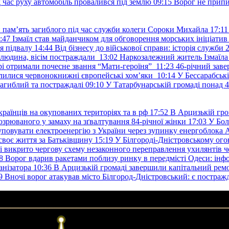
д час руху автомобіль провалився під землю
09:15
Ворог не припи
и пам’ять загиблого під час служби колеги Сороки Михайла
17:11
:47
Ізмаїл став майданчиком для обговорення морських ініціати
я підвалу
14:44
Від бізнесу до військової справи: історія служб
 людина, вісім постраждали
13:02
Наркозалежний житель Ізмаїл
ері отримали почесне звання “Мати-героїня”
11:23
46-річний заве
елилися червонокнижні європейські хом’яки
10:14
У Бессарабськ
загиблий та постраждалі
09:10
У Татарбунарській громаді понад 
раїнців на окупованих територіях та в рф
17:52
В Арцизькій гро
озрюваного у замаху на зґвалтування 84-річної жінки
17:03
У Бол
уповувати електроенергію з України через зупинку енергоблока
своє життя за Батьківщину
15:19
У Білгороді-Дністровському ого
 викрито чергову схему незаконного переправлення ухилянтів ч
8
Ворог вдарив ракетами поблизу ринку в передмісті Одеси: 
анізатора
10:36
В Арцизькій громаді завершили капітальний ремон
9
Вночі ворог атакував місто Білгород-Дністровський: є постраж