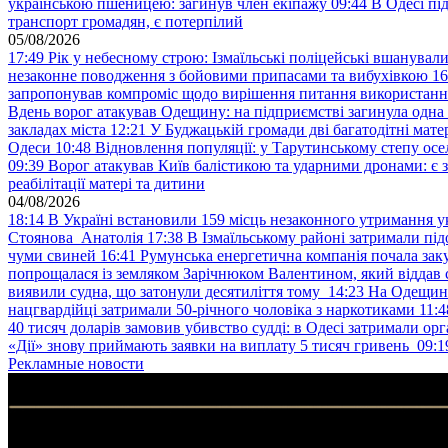
українською пшеницею: загинув член екіпажу
09:44
В Одесі пі
транспорт громадян, є потерпілий
05/08/2026
17:49
Рік у небесному строю: Ізмаїльські поліцейські вшанувал
незаконне поводження з бойовими припасами та вибухівкою
16
запропонував компроміс щодо вирішення питання використанн
Вдень ворог атакував Одещину: на підприємстві загинула одна
закладах міста
12:21
У Буджацькій громади дві багатодітні мат
Одеси
10:48
Відновлення популяції: у Тарутинському степу ос
09:39
Ворог атакував Київ балістикою та ударними дронами: є 
реабілітації матері та дитини
04/08/2026
18:14
В Україні встановили 159 місць незаконного утримання ук
Стоянова Анатолія
17:38
В Ізмаїльському районі затримали під
чуми свиней
16:41
Румунська енергетична компанія почала зак
попрощалася із земляком Зарічнюком Валентином, який віддав 
виявили судна, що затонули десятиліття тому
14:23
На Одещині
нацгвардійці затримали 50-річного чоловіка з наркотиками
11:4
40 тисяч доларів замовив убивство судді: в Одесі затримали орг
«Дії» знову приймають заявки на виплату 5 тисяч гривень
09:1
Рекламные новости