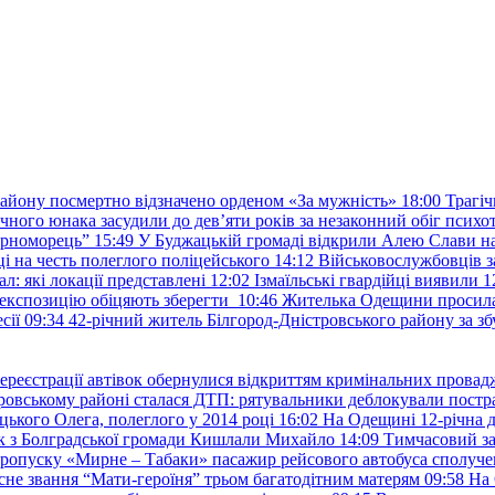
району посмертно відзначено орденом «За мужність»
18:00
Трагіч
чного юнака засудили до дев’яти років за незаконний обіг психот
орноморець”
15:49
У Буджацькій громаді відкрили Алею Слави на
 на честь полеглого поліцейського
14:12
Військовослужбовців з
: які локації представлені
12:02
Ізмаїльські гвардійці виявили 1
е експозицію обіцяють зберегти
10:46
Жителька Одещини просила с
сії
09:34
42-річний житель Білгород-Дністровського району за збу
ереєстрації автівок обернулися відкриттям кримінальних провад
ровському районі сталася ДТП: рятувальники деблокували постр
ького Олега, полеглого у 2014 році
16:02
На Одещині 12-річна д
к з Болградської громади Кишлали Михайло
14:09
Тимчасовий за
пропуску «Мирне – Табаки» пасажир рейсового автобуса сполуче
есне звання “Мати-героїня” трьом багатодітним матерям
09:58
На 