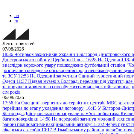
ua
ru
Лента новостей
07/08/2026
18:36
Чотирьох захисників України з Білгород-Дністровського 
Дністровського району Щербини Павла
16:28
На Одещині 18-рі
внаслідок ворожого удару пошкоджено футбольний стадіон “Ч
розпочали громадське обговорення щодо перейменування вулиці
та ЗСУ
12:53
На Одещині запустили Єдиний туристичний портал
Одеси
11:37
Підвал музею в Болграді передали під укриття, ал
та порушення звичного способу життя внаслідок військової агре
сім років
06/08/2026
17:56
На Одещині звернення до сервісних центрів МВС для пер
перейшла до етапу укладення договору
16:43
У Білгород-Дніст
Білгорода-Дністровського вшанували пам’ять побратима Кислиц
багатоповерхівки
14:58
На передовій загинув молодий захисни
районі працюватиме вакцинальний автобус
11:02
Через пункт 
лікарських засобів
10:17
В Ізмаїльському районі присвоїли поч