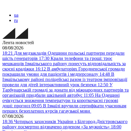
ua
ru
Лента новостей
08/08/2026
18:21
Для медзакладів Одещини польські партнери передали
шість генераторів
17:30
Крали телефони та гроші: троє
мешканців Ізмаїльського району понесуть відповідальність за
скоєні крадіжки
16:12
В амбулаторіях Городненської громади
покращили умови для пацієнтів і медперсоналу
14:48
В
Ізмаїльському районі поліцейські разом із театром імпровізації
провели для дітей інтерактивний урок безпеки
12:50
У
Тарбунарській громаді за донати від міжнародних партнерів та
організацій придбали шкільний автобус
11:05
На Одещині
очікується зниження температури та короткочасні грозові
дощі: прогноз
09:05
В Ізмаїлі вручили сертифікати учасникам
перших безоплатних курсів гагаузької мови
07/08/2026
18:36
Чотирьох захисників України з Білгород-Дністровського
району посмертно відзначено орденом «За мужність»
18:00