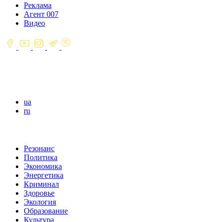
Реклама
Агент 007
Видео
ua
ru
Резонанс
Политика
Экономика
Энергетика
Криминал
Здоровье
Экология
Образование
Культура