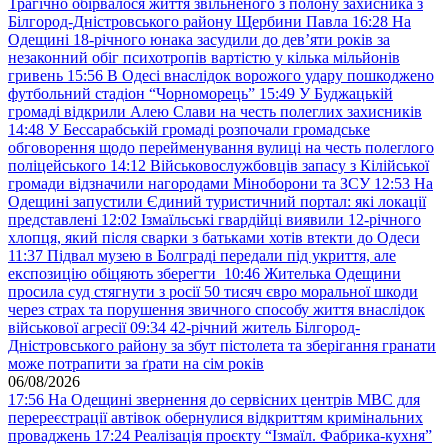
Трагічно обірвалося життя звільненого з полону захисника з
Білгород-Дністровського району Щербини Павла
16:28
На
Одещині 18-річного юнака засудили до дев’яти років за
незаконний обіг психотропів вартістю у кілька мільйонів
гривень
15:56
В Одесі внаслідок ворожого удару пошкоджено
футбольний стадіон “Чорноморець”
15:49
У Буджацькій
громаді відкрили Алею Слави на честь полеглих захисників
14:48
У Бессарабській громаді розпочали громадське
обговорення щодо перейменування вулиці на честь полеглого
поліцейського
14:12
Військовослужбовців запасу з Кілійської
громади відзначили нагородами Міноборони та ЗСУ
12:53
На
Одещині запустили Єдиний туристичний портал: які локації
представлені
12:02
Ізмаїльські гвардійці виявили 12-річного
хлопця, який після сварки з батьками хотів втекти до Одеси
11:37
Підвал музею в Болграді передали під укриття, але
експозицію обіцяють зберегти
10:46
Жителька Одещини
просила суд стягнути з росії 50 тисяч євро моральної шкоди
через страх та порушення звичного способу життя внаслідок
військової агресії
09:34
42-річний житель Білгород-
Дністровського району за збут пістолета та зберігання гранати
може потрапити за ґрати на сім років
06/08/2026
17:56
На Одещині звернення до сервісних центрів МВС для
перереєстрації автівок обернулися відкриттям кримінальних
проваджень
17:24
Реалізація проєкту “Ізмаїл. Фабрика-кухня”