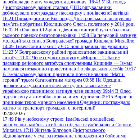
перейшла до етапу укладення договору
16:43
У Білгород-
Дністровському районі сталася ДТП: рятувальники
деблокували постраждалу пасажирку з понівеченої автівки
16:21
Прикордонники Білгорода-Дністровського вшанували
пам’ять побратима Кислицького Олега, полеглого у 2014 році
16:02
На Одещині 12-річна дівчинка вистрибнула з балкона
сьомого поверху багатоповерхівки
14:58
На передовій загинув
молодий захисник з Болградської громади Кишлали Михайло
14:09
Тимчасовий захист у ЄС: нові правила для українців
11:23
У Болградському районі працюватиме вакцинальний
автобус
11:02
Через пункт пропуску «Мирне – Табаки»
пасажир рейсового автобуса сполученням Кишинів — Ізмаїл
намагався незаконно провезти партію лікарських засобів
10:17
В Ізмаїльському районі присвоїли почесне звання “Мати-
героїня” трьом багатодітним матерям
09:58
На Одещині
росіяни атакували торговельне судно, завантажене
українською пшеницею: загинув член екіпажу
09:44
В Одесі
під час руху автомобіль провалився під землю
09:15
Ворог не
припиняє терор мирного населення Одещини: постраждало
житло та транспорт громадян, є потерпілий
05/08/2026
17:49
Рік у небесному строю: Ізмаїльські поліцейські
вшанували пам’ять загиблого під час служби колеги Сороки
Михайла
17:11
Житель Білгород-Дністровського
відповідатиме у суді за незаконне поводження з бойовими