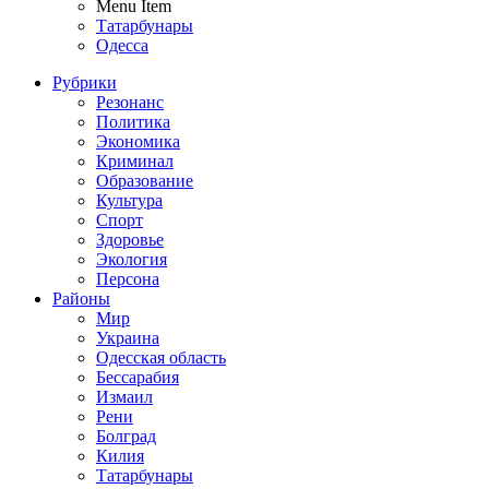
Menu Item
Татарбунары
Одесса
Рубрики
Резонанс
Политика
Экономика
Криминал
Образование
Культура
Спорт
Здоровье
Экология
Персона
Районы
Мир
Украина
Одесская область
Бессарабия
Измаил
Рени
Болград
Килия
Татарбунары