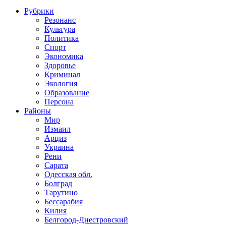
Рубрики
Резонанс
Культура
Политика
Спорт
Экономика
Здоровье
Криминал
Экология
Образование
Персона
Районы
Мир
Измаил
Арциз
Украина
Рени
Сарата
Одесская обл.
Болград
Тарутино
Бессарабия
Килия
Белгород-Днестровский