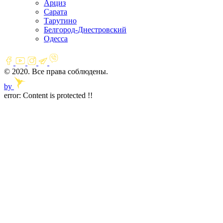
Арциз
Сарата
Тарутино
Белгород-Днестровский
Одесса
© 2020. Все права соблюдены.
by
error:
Content is protected !!