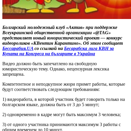
Болгарский молодежный клуб «Актив» при поддержке
Всеукраинской общественной организации «@TAG»
представляет новый юмористический проект — конкурс
видеороликов «КВентин Карантино». Об этом сообщает
Бессарабия.UA
со ссылкой на
Бесарабска лига КВН за
Купата на Конгреса на българите в Украйна
Видео должно быть запечатлено на свободную
юмористическую тему. Однако, нецензурная лексика
запрещена.
Компетентное и неподкупное жюри примет работы, которые
будут соответствовать следующим требованиям:
1) видеоработа, в которой участник будет говорить только на
болгарском языке, должна быть от 3 до 5 минут;
2) одновременно в кадре могут быть максимум 3 человека;
3) от одного участника принимаются максимум 3 работы с
общим временем до 10 минут.