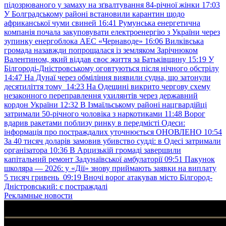
підозрюваного у замаху на зґвалтування 84-річної жінки
17:03
У Болградському районі встановили карантин щодо
африканської чуми свиней
16:41
Румунська енергетична
компанія почала закуповувати електроенергію з України через
зупинку енергоблока АЕС «Чернаводе»
16:06
Вилківська
громада назавжди попрощалася із земляком Зарічнюком
Валентином, який віддав своє життя за Батьківщину
15:19
У
Білгороді-Дністровському оговтуються після нічного обстрілу
14:47
На Дунаї через обміління виявили судна, що затонули
десятиліття тому
14:23
На Одещині викрито чергову схему
незаконного переправлення ухилянтів через державний
кордон України
12:32
В Ізмаїльському районі нацгвардійці
затримали 50-річного чоловіка з наркотиками
11:48
Ворог
вдарив ракетами поблизу ринку в передмісті Одеси:
інформація про постраждалих уточнюється ОНОВЛЕНО
10:54
За 40 тисяч доларів замовив убивство судді: в Одесі затримали
організатора
10:36
В Арцизькій громаді завершили
капітальний ремонт Задунаївської амбулаторії
09:51
Пакунок
школяра — 2026: у «Дії» знову приймають заявки на виплату
5 тисяч гривень
09:19
Вночі ворог атакував місто Білгород-
Дністровський: є постраждалі
Рекламные новости