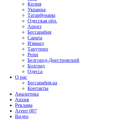
Килия
Украина
Татарбунары
Одесская обл.
Арциз
Бессарабия
Сарата
Измаил
Тарутино
Рени
Белгород-Днестровский
Болград
Одесса
О нас
Бессарабия.ua
Контакты
Аналитика
Архив
Реклама
Агент 007
Видео