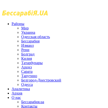
Районы
Мир
Украина
Одесская область
Бессарабия
Измаил
Рени
Болград
Килия
Татарбунары
Арциз
Сарата
Тарутино
Белгород-Днестровский
Одесса
Аналитика
Архив
О нас
Бессарабия.ua
Контакты