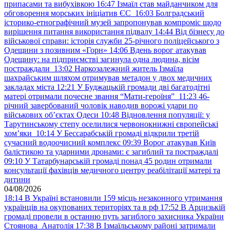
припасами та вибухівкою
16:47
Ізмаїл став майданчиком для
обговорення морських ініціатив ЄС
16:03
Болградський
історико-етнографічний музей запропонував компроміс щодо
вирішення питання використання підвалу
14:44
Від бізнесу до
військової справи: історія служби 25-річного поліцейського з
Одещини з позивним «Горн»
14:06
Вдень ворог атакував
Одещину: на підприємстві загинула одна людина, вісім
постраждали
13:02
Наркозалежний житель Ізмаїла
шахрайським шляхом отримував метадон у двох медичних
закладах міста
12:21
У Буджацькій громади дві багатодітні
матері отримали почесне звання “Мати-героїня”
11:23
46-
річний завербований чоловік наводив ворожі удари по
військових обʼєктах Одеси
10:48
Відновлення популяції: у
Тарутинському степу оселилися червонокнижні європейські
хом’яки
10:14
У Бессарабській громаді відкрили третій
сучасний водоочисний комплекс
09:39
Ворог атакував Київ
балістикою та ударними дронами: є загиблий та постраждалі
09:10
У Татарбунарській громаді понад 45 родин отримали
консультації фахівців медичного центру реабілітації матері та
дитини
04/08/2026
18:14
В Україні встановили 159 місць незаконного утримання
українців на окупованих територіях та в рф
17:52
В Арцизькій
громаді провели в останню путь загиблого захисника України
Стоянова Анатолія
17:38
В Ізмаїльському районі затримали