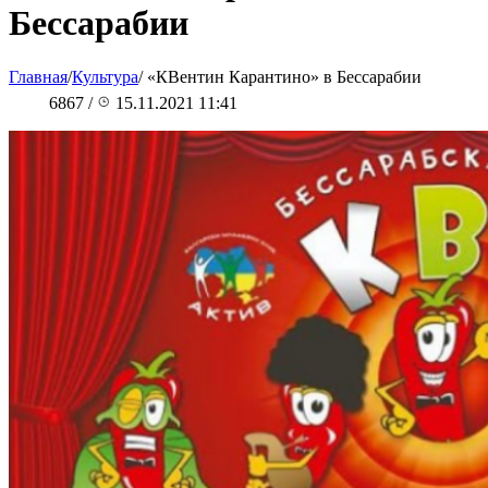
Бессарабии
Главная
/
Культура
/
«КВентин Карантино» в Бессарабии
6867
/
15.11.2021 11:41