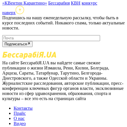
«КВентин Карантино»
Бессарабия
КВН
конкурс
наверх
Подпишись на нашу еженедельную рассылку, чтобы быть в
курсе последних событий. Никакого спама, только актуальные
новости.
Подписаться
На сайте БессарабіЯ.UA вы найдете самые свежие
публикации о жизни Измаила, Рени, Килии, Болграда,
Арциза, Сараты, Татарбунар, Тарутино, Белгорода-
Днестровского, а также Одесской области и Украины.
Журналистские расследования, авторские публикации, пресс-
конференции ключевых фигур органов власти, эксклюзивные
новости из сфер здравохранения, образования, спорта и
культуры – все это есть на страницах сайта
Контакты
Прайс
О нас
Видео