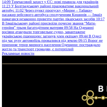
14:09
Тимчасовий захист у ЄС: нові правила для українців
11:23
У Болградському районі працюватиме вакцинальний
автобус
11:02
Через пункт пропуску «Мирне – Табаки»
пасажир рейсового автобуса сполученням Кишинів — Ізмаїл
намагався незаконно провезти партію лікарських засобів
10:17
В Ізмаїльському районі присвоїли почесне звання “Мати-
героїня” трьом багатодітним матерям
09:58
На Одещині
росіяни атакували торговельне судно, завантажене
українською пшеницею: загинув член екіпажу
09:44
В Одесі
під час руху автомобіль провалився під землю
09:15
Ворог не
припиняє терор мирного населення Одещини: постраждало
житло та транспорт громадян, є потерпілий
Рекламные новости