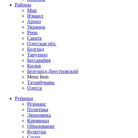
Районы
Мир
Измаил
Арциз
Украина
Рени
Сарата
Одесская обл.
Болград
Тарутино
Бессарабия
Килия
Белгород-Днестровский
Menu Item
Татарбунары
Одесса
Рубрики
Резонанс
Политика
Экономика
Криминал
Образование
Культура
Спорт