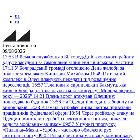
ua
ru
Лента новостей
09/08/2026
17:53
Військовослужбовця з Білгород-Дністровського району
вдруге засудили за самовільне залишення військової частини
17:11
У Болградській громаді оголошено День жалоби за
полеглим земляком Кишлали Михайлом
16:49
Готельний
комплекс в Одесі планують передати під розміщення
переселенців
15:57
Талановита скрипалька з Бахмута, яка
живе в Болграді, стала лауреаткою конкурсу “Молода людина
року — 2026”
14:21
Вдень ворог атакував Одещину:
пошкоджено будинок
13:56
На Одещині вводять заборону на
вилов раків
12:28
В Ізмаїлі з професійним святом привітали
працівників будівельної сфери
10:54
Через російську атаку на
Одещині виникли перебої з електропостачанням, подачею
води та мобільним звʼязком
09:57
У пункті пропуску
«Паланка–Маяки–Удобне» частково обмежено рух
автотранспорту
09:02
Росія здійснила масовану комбіновану