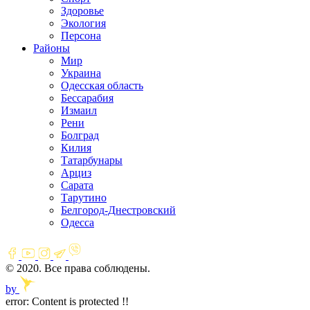
Здоровье
Экология
Персона
Районы
Мир
Украина
Одесская область
Бессарабия
Измаил
Рени
Болград
Килия
Татарбунары
Арциз
Сарата
Тарутино
Белгород-Днестровский
Одесса
© 2020. Все права соблюдены.
by
error:
Content is protected !!