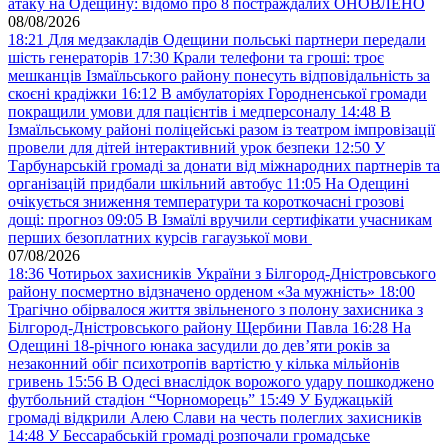
атаку на Одещину: відомо про 8 постраждалих ОНОВЛЕНО
08/08/2026
18:21
Для медзакладів Одещини польські партнери передали
шість генераторів
17:30
Крали телефони та гроші: троє
мешканців Ізмаїльського району понесуть відповідальність за
скоєні крадіжки
16:12
В амбулаторіях Городненської громади
покращили умови для пацієнтів і медперсоналу
14:48
В
Ізмаїльському районі поліцейські разом із театром імпровізації
провели для дітей інтерактивний урок безпеки
12:50
У
Тарбунарській громаді за донати від міжнародних партнерів та
організацій придбали шкільний автобус
11:05
На Одещині
очікується зниження температури та короткочасні грозові
дощі: прогноз
09:05
В Ізмаїлі вручили сертифікати учасникам
перших безоплатних курсів гагаузької мови
07/08/2026
18:36
Чотирьох захисників України з Білгород-Дністровського
району посмертно відзначено орденом «За мужність»
18:00
Трагічно обірвалося життя звільненого з полону захисника з
Білгород-Дністровського району Щербини Павла
16:28
На
Одещині 18-річного юнака засудили до дев’яти років за
незаконний обіг психотропів вартістю у кілька мільйонів
гривень
15:56
В Одесі внаслідок ворожого удару пошкоджено
футбольний стадіон “Чорноморець”
15:49
У Буджацькій
громаді відкрили Алею Слави на честь полеглих захисників
14:48
У Бессарабській громаді розпочали громадське