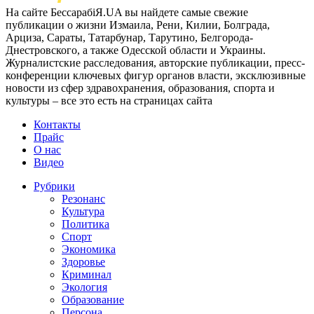
На сайте БессарабіЯ.UA вы найдете самые свежие
публикации о жизни Измаила, Рени, Килии, Болграда,
Арциза, Сараты, Татарбунар, Тарутино, Белгорода-
Днестровского, а также Одесской области и Украины.
Журналистские расследования, авторские публикации, пресс-
конференции ключевых фигур органов власти, эксклюзивные
новости из сфер здравохранения, образования, спорта и
культуры – все это есть на страницах сайта
Контакты
Прайс
О нас
Видео
Рубрики
Резонанс
Культура
Политика
Спорт
Экономика
Здоровье
Криминал
Экология
Образование
Персона