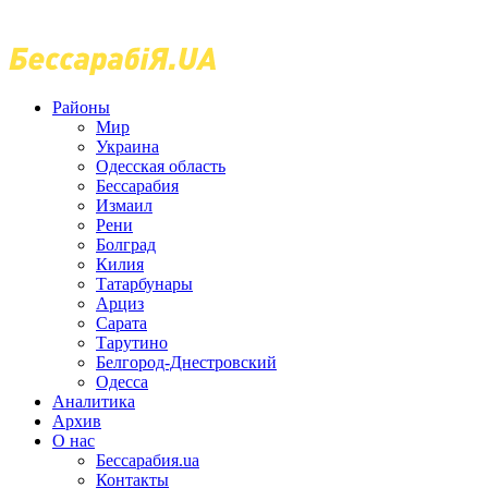
Районы
Мир
Украина
Одесская область
Бессарабия
Измаил
Рени
Болград
Килия
Татарбунары
Арциз
Сарата
Тарутино
Белгород-Днестровский
Одесса
Аналитика
Архив
О нас
Бессарабия.ua
Контакты