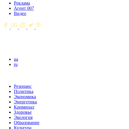
Реклама
Агент 007
Видео
ua
ru
Резонанс
Политика
Экономика
Энергетика
Криминал
Здоровье
Экология
Образование
Культура