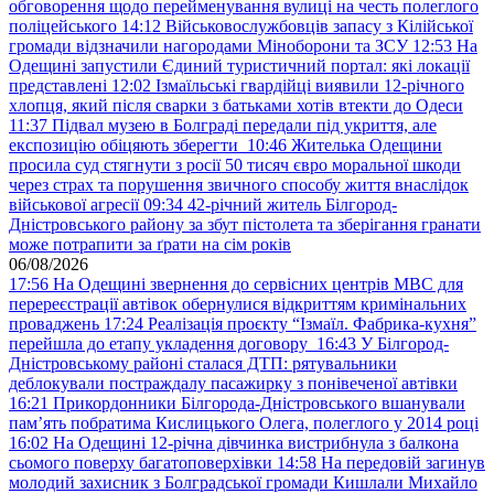
обговорення щодо перейменування вулиці на честь полеглого
поліцейського
14:12
Військовослужбовців запасу з Кілійської
громади відзначили нагородами Міноборони та ЗСУ
12:53
На
Одещині запустили Єдиний туристичний портал: які локації
представлені
12:02
Ізмаїльські гвардійці виявили 12-річного
хлопця, який після сварки з батьками хотів втекти до Одеси
11:37
Підвал музею в Болграді передали під укриття, але
експозицію обіцяють зберегти
10:46
Жителька Одещини
просила суд стягнути з росії 50 тисяч євро моральної шкоди
через страх та порушення звичного способу життя внаслідок
військової агресії
09:34
42-річний житель Білгород-
Дністровського району за збут пістолета та зберігання гранати
може потрапити за ґрати на сім років
06/08/2026
17:56
На Одещині звернення до сервісних центрів МВС для
перереєстрації автівок обернулися відкриттям кримінальних
проваджень
17:24
Реалізація проєкту “Ізмаїл. Фабрика-кухня”
перейшла до етапу укладення договору
16:43
У Білгород-
Дністровському районі сталася ДТП: рятувальники
деблокували постраждалу пасажирку з понівеченої автівки
16:21
Прикордонники Білгорода-Дністровського вшанували
пам’ять побратима Кислицького Олега, полеглого у 2014 році
16:02
На Одещині 12-річна дівчинка вистрибнула з балкона
сьомого поверху багатоповерхівки
14:58
На передовій загинув
молодий захисник з Болградської громади Кишлали Михайло