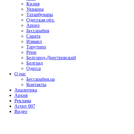
Килия
Украина
Татарбунары
Одесская обл.
Арциз
Бессарабия
Сарата
Измаил
Тарутино
Рени
Белгород-Днестровский
Болград
Одесса
О нас
Бессарабия.ua
Контакты
Аналитика
Архив
Реклама
Агент 007
Видео