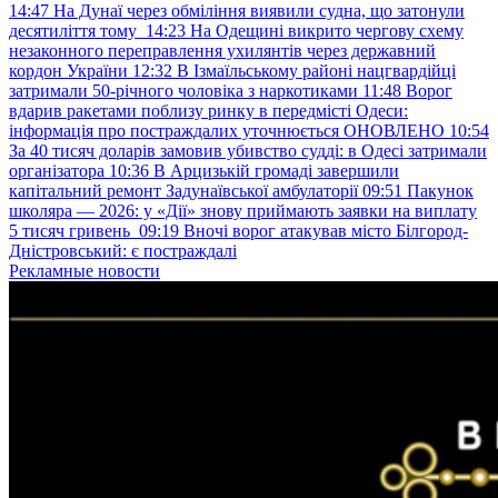
14:47
На Дунаї через обміління виявили судна, що затонули
десятиліття тому
14:23
На Одещині викрито чергову схему
незаконного переправлення ухилянтів через державний
кордон України
12:32
В Ізмаїльському районі нацгвардійці
затримали 50-річного чоловіка з наркотиками
11:48
Ворог
вдарив ракетами поблизу ринку в передмісті Одеси:
інформація про постраждалих уточнюється ОНОВЛЕНО
10:54
За 40 тисяч доларів замовив убивство судді: в Одесі затримали
організатора
10:36
В Арцизькій громаді завершили
капітальний ремонт Задунаївської амбулаторії
09:51
Пакунок
школяра — 2026: у «Дії» знову приймають заявки на виплату
5 тисяч гривень
09:19
Вночі ворог атакував місто Білгород-
Дністровський: є постраждалі
Рекламные новости