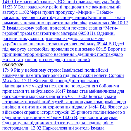
14:09
Тимчасовий захист у ЄС: нові правила для українців
11:23
У Болградському районі працюватиме вакцинальний
автобус
11:02
Через пункт пропуску «Мирне – Табаки»
пасажир рейсового автобуса сполученням Кишинів — Ізмаїл
намагався незаконно провезти партію лікарських засобів
10:17
В Ізмаїльському районі присвоїли почесне звання “Мати-
героїня” трьом багатодітним матерям
09:58
На Одещині
росіяни атакували торговельне судно, завантажене
українською пшеницею: загинув член екіпажу
09:44
В Одесі
під час руху автомобіль провалився під землю
09:15
Ворог не
припиняє терор мирного населення Одещини: постраждало
житло та транспорт громадян, є потерпілий
05/08/2026
17:49
Рік у небесному строю: Ізмаїльські поліцейські
вшанували пам’ять загиблого під час служби колеги Сороки
Михайла
17:11
Житель Білгород-Дністровського
відповідатиме у суді за незаконне поводження з бойовими
припасами та вибухівкою
16:47
Ізмаїл став майданчиком для
обговорення морських ініціатив ЄС
16:03
Болградський
історико-етнографічний музей запропонував компроміс щодо
вирішення питання використання підвалу
14:44
Від бізнесу до
військової справи: історія служби 25-річного поліцейського з
Одещини з позивним «Горн»
14:06
Вдень ворог атакував
Одещину: на підприємстві загинула одна людина, вісім
постраждали
13:02
Наркозалежний житель Ізмаїла