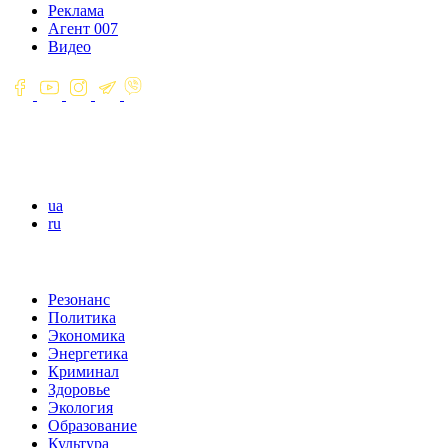
Реклама
Агент 007
Видео
ua
ru
Резонанс
Политика
Экономика
Энергетика
Криминал
Здоровье
Экология
Образование
Культура