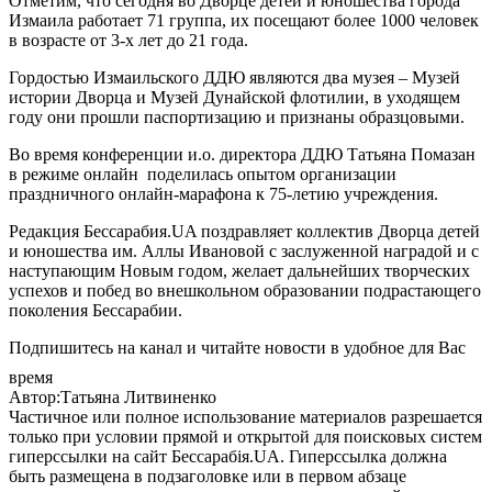
Отметим, что сегодня во Дворце детей и юношества города
Измаила работает 71 группа, их посещают более 1000 человек
в возрасте от 3-х лет до 21 года.
Гордостью Измаильского ДДЮ являются два музея – Музей
истории Дворца и Музей Дунайской флотилии, в уходящем
году они прошли паспортизацию и признаны образцовыми.
Во время конференции и.о. директора ДДЮ Татьяна Помазан
в режиме онлайн поделилась опытом организации
праздничного онлайн-марафона к 75-летию учреждения.
Редакция Бессарабия.UA поздравляет коллектив Дворца детей
и юношества им. Аллы Ивановой с заслуженной наградой и с
наступающим Новым годом, желает дальнейших творческих
успехов и побед во внешкольном образовании подрастающего
поколения Бессарабии.
Подпишитесь на канал и читайте новости в удобное для Вас
время
Автор:Татьяна Литвиненко
Частичное или полное использование материалов разрешается
только при условии прямой и открытой для поисковых систем
гиперссылки на сайт Бессарабія.UA. Гиперссылка должна
быть размещена в подзаголовке или в первом абзаце