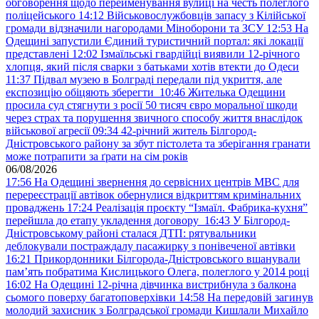
обговорення щодо перейменування вулиці на честь полеглого
поліцейського
14:12
Військовослужбовців запасу з Кілійської
громади відзначили нагородами Міноборони та ЗСУ
12:53
На
Одещині запустили Єдиний туристичний портал: які локації
представлені
12:02
Ізмаїльські гвардійці виявили 12-річного
хлопця, який після сварки з батьками хотів втекти до Одеси
11:37
Підвал музею в Болграді передали під укриття, але
експозицію обіцяють зберегти
10:46
Жителька Одещини
просила суд стягнути з росії 50 тисяч євро моральної шкоди
через страх та порушення звичного способу життя внаслідок
військової агресії
09:34
42-річний житель Білгород-
Дністровського району за збут пістолета та зберігання гранати
може потрапити за ґрати на сім років
06/08/2026
17:56
На Одещині звернення до сервісних центрів МВС для
перереєстрації автівок обернулися відкриттям кримінальних
проваджень
17:24
Реалізація проєкту “Ізмаїл. Фабрика-кухня”
перейшла до етапу укладення договору
16:43
У Білгород-
Дністровському районі сталася ДТП: рятувальники
деблокували постраждалу пасажирку з понівеченої автівки
16:21
Прикордонники Білгорода-Дністровського вшанували
пам’ять побратима Кислицького Олега, полеглого у 2014 році
16:02
На Одещині 12-річна дівчинка вистрибнула з балкона
сьомого поверху багатоповерхівки
14:58
На передовій загинув
молодий захисник з Болградської громади Кишлали Михайло