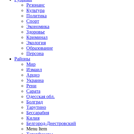
Резонанс
Культура
Политика
Спорт
Экономика
Здоровье
Криминал
Экология
Образование
Персона
Районы
Мир
Измаил
Арциз
Украина
Рени
Сарата
Одесская обл.
Болград
Тарутино
Бессарабия
Килия
Белгород-Днестровский
Menu Item