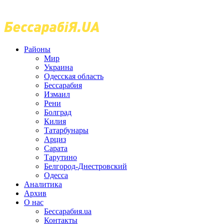
Районы
Мир
Украина
Одесская область
Бессарабия
Измаил
Рени
Болград
Килия
Татарбунары
Арциз
Сарата
Тарутино
Белгород-Днестровский
Одесса
Аналитика
Архив
О нас
Бессарабия.ua
Контакты