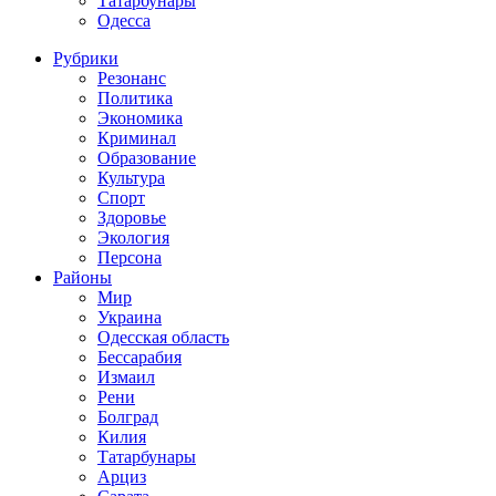
Татарбунары
Одесса
Рубрики
Резонанс
Политика
Экономика
Криминал
Образование
Культура
Спорт
Здоровье
Экология
Персона
Районы
Мир
Украина
Одесская область
Бессарабия
Измаил
Рени
Болград
Килия
Татарбунары
Арциз