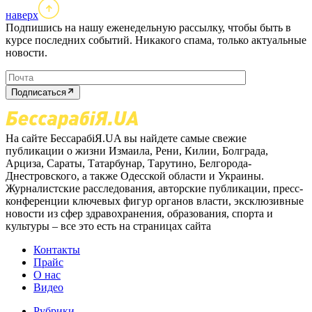
наверх
Подпишись на нашу еженедельную рассылку, чтобы быть в
курсе последних событий. Никакого спама, только актуальные
новости.
Подписаться
На сайте БессарабіЯ.UA вы найдете самые свежие
публикации о жизни Измаила, Рени, Килии, Болграда,
Арциза, Сараты, Татарбунар, Тарутино, Белгорода-
Днестровского, а также Одесской области и Украины.
Журналистские расследования, авторские публикации, пресс-
конференции ключевых фигур органов власти, эксклюзивные
новости из сфер здравохранения, образования, спорта и
культуры – все это есть на страницах сайта
Контакты
Прайс
О нас
Видео
Рубрики