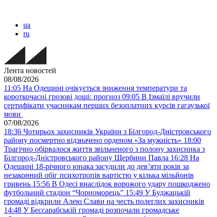
ua
ru
Лента новостей
08/08/2026
11:05
На Одещині очікується зниження температури та
короткочасні грозові дощі: прогноз
09:05
В Ізмаїлі вручили
сертифікати учасникам перших безоплатних курсів гагаузької
мови
07/08/2026
18:36
Чотирьох захисників України з Білгород-Дністровського
району посмертно відзначено орденом «За мужність»
18:00
Трагічно обірвалося життя звільненого з полону захисника з
Білгород-Дністровського району Щербини Павла
16:28
На
Одещині 18-річного юнака засудили до дев’яти років за
незаконний обіг психотропів вартістю у кілька мільйонів
гривень
15:56
В Одесі внаслідок ворожого удару пошкоджено
футбольний стадіон “Чорноморець”
15:49
У Буджацькій
громаді відкрили Алею Слави на честь полеглих захисників
14:48
У Бессарабській громаді розпочали громадське