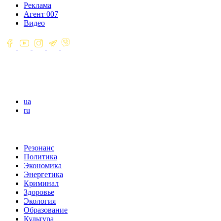
Реклама
Агент 007
Видео
ua
ru
Резонанс
Политика
Экономика
Энергетика
Криминал
Здоровье
Экология
Образование
Культура