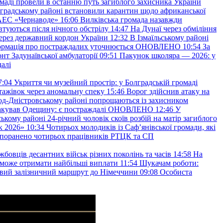
маді провели в останню путь загиблого захисника України
градському районі встановили карантин щодо африканської
 АЕС «Чернаводе»
16:06
Вилківська громада назавжди
втуються після нічного обстрілу
14:47
На Дунаї через обміління
ерез державний кордон України
12:32
В Ізмаїльському районі
інформація про постраждалих уточнюється ОНОВЛЕНО
10:54
За
т Задунаївської амбулаторії
09:51
Пакунок школяра — 2026: у
далі
7:04
Укриття чи музейний простір: у Болградській громаді
ажівок через аномальну спеку
15:46
Ворог здійснив атаку на
ород-Дністровському районі попрощаються із захисником
акував Одещину: є постраждалі ОНОВЛЕНО
12:46
У
ькому районі 24-річний чоловік скоїв розбій на матір загиблого
к 2026»
10:34
Чотирьох молодиків із Саф’янівської громади, які
и поранено чотирьох працівників РТЦК та СП
бовців десантних військ різних поколінь та часів
14:58
На
о зможе отримати найбільші виплати
11:54
Шукачам роботи:
вий залізничний маршрут до Німеччини
09:08
Особиста