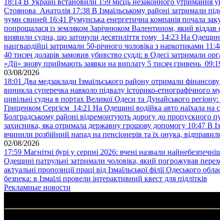
18:14
В Україні встановили 159 місць незаконного утримання ук
Стоянова Анатолія
17:38
В Ізмаїльському районі затримали під
чуми свиней
16:41
Румунська енергетична компанія почала зак
попрощалася із земляком Зарічнюком Валентином, який віддав 
виявили судна, що затонули десятиліття тому
14:23
На Одещині
нацгвардійці затримали 50-річного чоловіка з наркотиками
11:4
40 тисяч доларів замовив убивство судді: в Одесі затримали орг
«Дії» знову приймають заявки на виплату 5 тисяч гривень
09:1
03/08/2026
18:01
Два медзаклади Ізмаїльського району отримали фінансов
виникла суперечка навколо підвалу історико-етнографічного м
цивільні судна в портах Великої Одеси та Дунайського регіону
Гриценком Сергієм
14:21
На Одещині водійка авто наїхала на 
Болградському районі відремонтують дорогу до пропускного 
захисника, яка отримала державну грошову допомогу
10:47
В І
вчинили розбійний напад на пенсіонерів та їх онука, відправил
02/08/2026
17:59
Магнітні бурі у серпні 2026: вчені назвали найнебезпечніш
Одещині патрульні затримали чоловіка, який погрожував пер
актуальні пропозиції праці від Ізмаїльської філії Одеського обл
безпека: в Ізмаїлі провели інтерактивний квест для підлітків
Рекламные новости