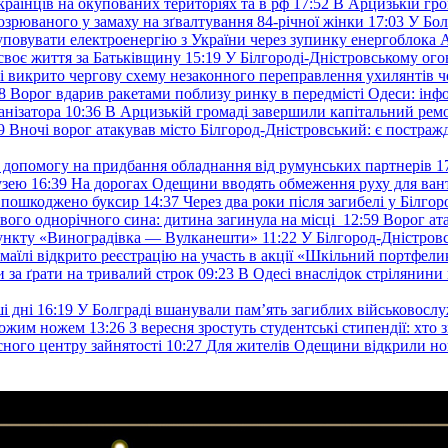
раїнців на окупованих територіях та в рф
17:52
В Арцизькій гро
озрюваного у замаху на зґвалтування 84-річної жінки
17:03
У Бол
уповувати електроенергію з України через зупинку енергоблока
своє життя за Батьківщину
15:19
У Білгороді-Дністровському ого
 викрито чергову схему незаконного переправлення ухилянтів ч
8
Ворог вдарив ракетами поблизу ринку в передмісті Одеси: 
анізатора
10:36
В Арцизькій громаді завершили капітальний ремон
9
Вночі ворог атакував місто Білгород-Дністровський: є постраж
у допомогу на придбання обладнання від румунських партнерів
1
узею
16:39
На дорогах Одещини вводять обмеження руху для вант
: пошкоджено буксир
14:37
Через два роки після загибелі у Білг
свого однорічного сина: дитина загинула на місці
12:59
Ворог ат
пункту «Виноградівка — Вулканешти»
11:22
У Білгород-Дністровс
змаїлі відкрито реєстрацію на участь в акції «Шкільний портфели
и за ґрати на тривалий строк
09:23
В Одесі внаслідок стрілянин
і дні
16:19
У Болграді вшанували пам’ять загиблих військовослуж
ехожим ножем
13:26
З вересня зростуть студентські стипендії: хт
асного центру зайнятості
10:27
Для жителів Одещини відкрили но