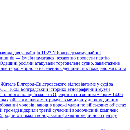
авила для українців
11:23
У Болградському районі
ишинів — Ізмаїл намагався незаконно провезти партію
Одещині росіяни атакували торговельне судно, завантажене
няє терор мирного населення Одещини: постраждало житло та
Житель Білгород-Дністровського відповідатиме у суді за
в ЄС
16:03
Болградський історико-етнографічний музей
и 25-річного поліцейського з Одещини з позивним «Горн»
14:06
а шахрайським шляхом отримував метадон у двох медичних
рбований чоловік наводив ворожі удари по військових обʼєктах
ій громаді відкрили третій сучасний водоочисний комплекс
45 родин отримали консультації фахівців медичного центру