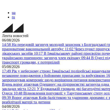
ua
ru
Лента новостей
06/08/2026
14:58
На передовій загинув молодий захисник з Болградської
працюватиме вакцинальний автобус
11:02
Через пункт пропуск
лікарських засобів
10:17
В Ізмаїльському районі присвоїли поч
українською пшеницею: загинув член екіпажу
09:44
В Одесі пі
транспорт громадян, є потерпілий
05/08/2026
17:49
Рік у небесному строю: Ізмаїльські поліцейські вшанувал
незаконне поводження з бойовими припасами та вибухівкою
16
запропонував компроміс щодо вирішення питання використанн
Вдень ворог атакував Одещину: на підприємстві загинула одна
закладах міста
12:21
У Буджацькій громади дві багатодітні мат
Одеси
10:48
Відновлення популяції: у Тарутинському степу ос
09:39
Ворог атакував Київ балістикою та ударними дронами: є 
реабілітації матері та дитини
04/08/2026