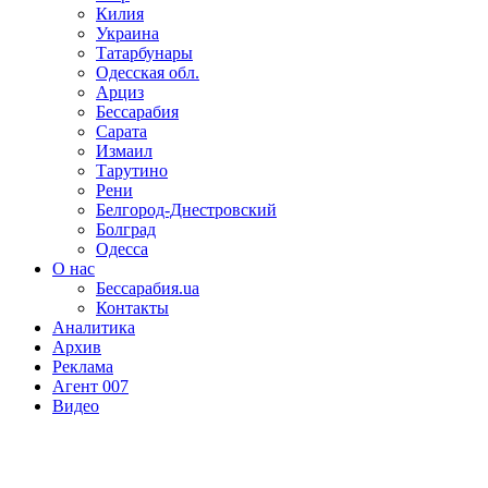
Килия
Украина
Татарбунары
Одесская обл.
Арциз
Бессарабия
Сарата
Измаил
Тарутино
Рени
Белгород-Днестровский
Болград
Одесса
О нас
Бессарабия.ua
Контакты
Аналитика
Архив
Реклама
Агент 007
Видео