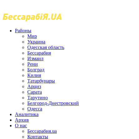
Районы
Мир
Украина
Одесская область
Бессарабия
Измаил
Рени
Болград
Килия
Татарбунары
Арциз
Сарата
Тарутино
Белгород-Днестровский
Одесса
Аналитика
Архив
О нас
Бессарабия.ua
Контакты