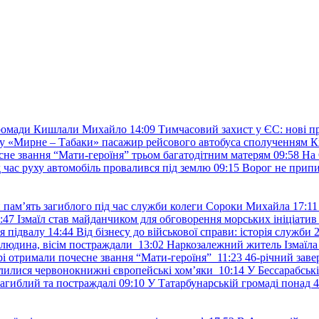
 громади Кишлали Михайло
14:09
Тимчасовий захист у ЄС: нові пр
у «Мирне – Табаки» пасажир рейсового автобуса сполученням К
есне звання “Мати-героїня” трьом багатодітним матерям
09:58
На 
д час руху автомобіль провалився під землю
09:15
Ворог не припи
и пам’ять загиблого під час служби колеги Сороки Михайла
17:11
:47
Ізмаїл став майданчиком для обговорення морських ініціати
я підвалу
14:44
Від бізнесу до військової справи: історія служб
 людина, вісім постраждали
13:02
Наркозалежний житель Ізмаїл
ері отримали почесне звання “Мати-героїня”
11:23
46-річний заве
елилися червонокнижні європейські хом’яки
10:14
У Бессарабськ
загиблий та постраждалі
09:10
У Татарбунарській громаді понад 