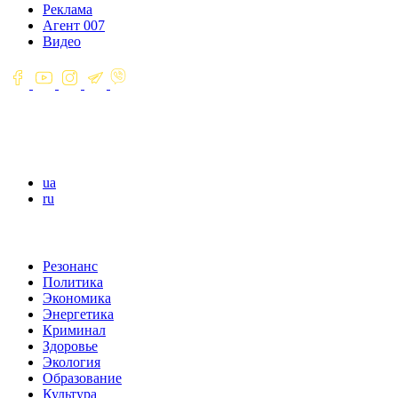
Реклама
Агент 007
Видео
ua
ru
Резонанс
Политика
Экономика
Энергетика
Криминал
Здоровье
Экология
Образование
Культура