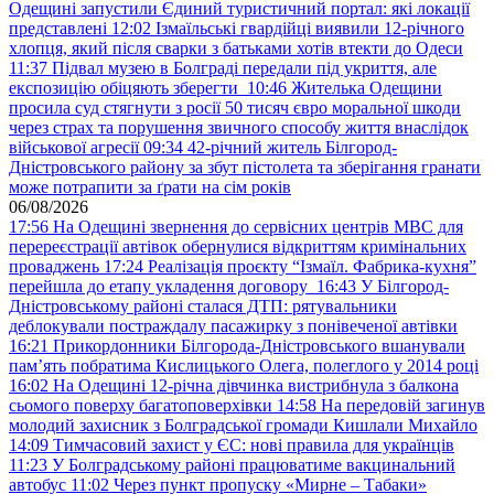
Одещині запустили Єдиний туристичний портал: які локації
представлені
12:02
Ізмаїльські гвардійці виявили 12-річного
хлопця, який після сварки з батьками хотів втекти до Одеси
11:37
Підвал музею в Болграді передали під укриття, але
експозицію обіцяють зберегти
10:46
Жителька Одещини
просила суд стягнути з росії 50 тисяч євро моральної шкоди
через страх та порушення звичного способу життя внаслідок
військової агресії
09:34
42-річний житель Білгород-
Дністровського району за збут пістолета та зберігання гранати
може потрапити за ґрати на сім років
06/08/2026
17:56
На Одещині звернення до сервісних центрів МВС для
перереєстрації автівок обернулися відкриттям кримінальних
проваджень
17:24
Реалізація проєкту “Ізмаїл. Фабрика-кухня”
перейшла до етапу укладення договору
16:43
У Білгород-
Дністровському районі сталася ДТП: рятувальники
деблокували постраждалу пасажирку з понівеченої автівки
16:21
Прикордонники Білгорода-Дністровського вшанували
пам’ять побратима Кислицького Олега, полеглого у 2014 році
16:02
На Одещині 12-річна дівчинка вистрибнула з балкона
сьомого поверху багатоповерхівки
14:58
На передовій загинув
молодий захисник з Болградської громади Кишлали Михайло
14:09
Тимчасовий захист у ЄС: нові правила для українців
11:23
У Болградському районі працюватиме вакцинальний
автобус
11:02
Через пункт пропуску «Мирне – Табаки»