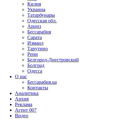
Килия
Украина
Татарбунары
Одесская обл.
Арциз
Бессарабия
Сарата
Измаил
Тарутино
Рени
Белгород-Днестровский
Болград
Одесса
О нас
Бессарабия.ua
Контакты
Аналитика
Архив
Реклама
Агент 007
Видео