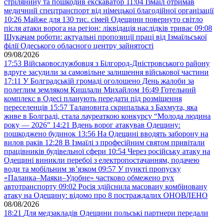
стрілянину та пошкодив екскаватор
11:04
Ізмаїл отримав
медичний спецтранспорт від німецької благодійної організації
10:26
Майже для 130 тис. сімей Одещини повернуто світло
після атаки ворога на регіон: ліквідація наслідків триває
09:08
Шукачам роботи: актуальні пропозиції праці від Ізмаїльської
філії Одеського обласного центру зайнятості
09/08/2026
17:53
Військовослужбовця з Білгород-Дністровського району
вдруге засудили за самовільне залишення військової частини
17:11
У Болградській громаді оголошено День жалоби за
полеглим земляком Кишлали Михайлом
16:49
Готельний
комплекс в Одесі планують передати під розміщення
переселенців
15:57
Талановита скрипалька з Бахмута, яка
живе в Болграді, стала лауреаткою конкурсу “Молода людина
року — 2026”
14:21
Вдень ворог атакував Одещину:
пошкоджено будинок
13:56
На Одещині вводять заборону на
вилов раків
12:28
В Ізмаїлі з професійним святом привітали
працівників будівельної сфери
10:54
Через російську атаку на
Одещині виникли перебої з електропостачанням, подачею
води та мобільним звʼязком
09:57
У пункті пропуску
«Паланка–Маяки–Удобне» частково обмежено рух
автотранспорту
09:02
Росія здійснила масовану комбіновану
атаку на Одещину: відомо про 8 постраждалих ОНОВЛЕНО
08/08/2026
18:21
Для медзакладів Одещини польські партнери передали