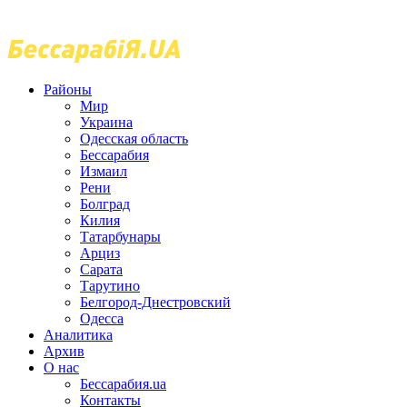
Районы
Мир
Украина
Одесская область
Бессарабия
Измаил
Рени
Болград
Килия
Татарбунары
Арциз
Сарата
Тарутино
Белгород-Днестровский
Одесса
Аналитика
Архив
О нас
Бессарабия.ua
Контакты