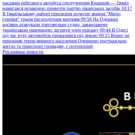
пасажир рейсового автобуса сполученням Кишинів — Ізмаїл
намагався незаконно провезти партію лікарських засобів
10:17
В Ізмаїльському районі присвоїли почесне звання “Мати-
героїня” трьом багатодітним матерям
09:58
На Одещині
росіяни атакували торговельне судно, завантажене
українською пшеницею: загинув член екіпажу
09:44
В Одесі
під час руху автомобіль провалився під землю
09:15
Ворог не
припиняє терор мирного населення Одещини: постраждало
житло та транспорт громадян, є потерпілий
Рекламные новости