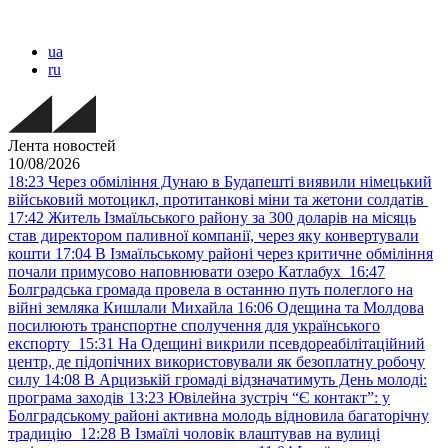
ua
ru
Лента новостей
10/08/2026
18:23
Через обміління Дунаю в Будапешті виявили німецький
військовий мотоцикл, протитанкові міни та жетони солдатів
17:42
Житель Ізмаїльського району за 300 доларів на місяць
став директором паливної компанії, через яку конвертували
кошти
17:04
В Ізмаїльському районі через критичне обміління
почали примусово наповнювати озеро Катлабух
16:47
Болградська громада провела в останню путь полеглого на
війні земляка Кишлали Михайла
16:06
Одещина та Молдова
посилюють транспортне сполучення для українського
експорту
15:31
На Одещині викрили псевдореабілітаційний
центр, де підопічних використовували як безоплатну робочу
силу
14:08
В Арцизькій громаді відзначатимуть День молоді:
програма заходів
13:23
Ювілейна зустріч “Є контакт”: у
Болградському районі активна молодь відновила багаторічну
традицію
12:28
В Ізмаїлі чоловік влаштував на вулиці