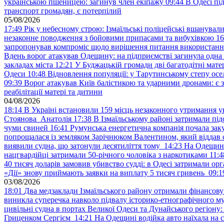
українською пшеницею: загинув член екіпажу
09:44
В Одесі пі
транспорт громадян, є потерпілий
05/08/2026
17:49
Рік у небесному строю: Ізмаїльські поліцейські вшанувал
незаконне поводження з бойовими припасами та вибухівкою
16
запропонував компроміс щодо вирішення питання використанн
Вдень ворог атакував Одещину: на підприємстві загинула одна
закладах міста
12:21
У Буджацькій громади дві багатодітні мат
Одеси
10:48
Відновлення популяції: у Тарутинському степу ос
09:39
Ворог атакував Київ балістикою та ударними дронами: є 
реабілітації матері та дитини
04/08/2026
18:14
В Україні встановили 159 місць незаконного утримання ук
Стоянова Анатолія
17:38
В Ізмаїльському районі затримали під
чуми свиней
16:41
Румунська енергетична компанія почала зак
попрощалася із земляком Зарічнюком Валентином, який віддав 
виявили судна, що затонули десятиліття тому
14:23
На Одещині
нацгвардійці затримали 50-річного чоловіка з наркотиками
11:4
40 тисяч доларів замовив убивство судді: в Одесі затримали орг
«Дії» знову приймають заявки на виплату 5 тисяч гривень
09:1
03/08/2026
18:01
Два медзаклади Ізмаїльського району отримали фінансов
виникла суперечка навколо підвалу історико-етнографічного м
цивільні судна в портах Великої Одеси та Дунайського регіону
Гриценком Сергієм
14:21
На Одещині водійка авто наїхала на 