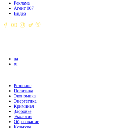
Реклама
Агент 007
Видео
ua
ru
Резонанс
Политика
Экономика
Энергетика
Криминал
Здоровье
Экология
Образование
Культура