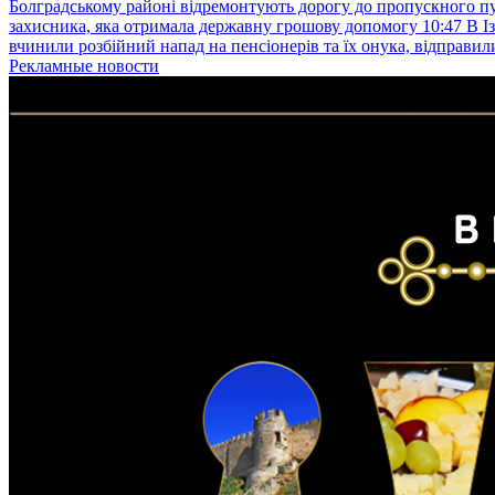
Болградському районі відремонтують дорогу до пропускного 
захисника, яка отримала державну грошову допомогу
10:47
В І
вчинили розбійний напад на пенсіонерів та їх онука, відправил
Рекламные новости