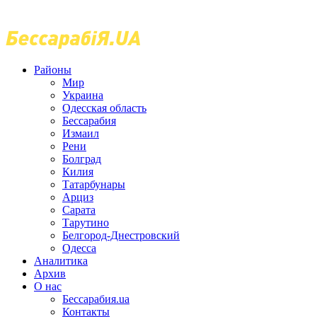
Районы
Мир
Украина
Одесская область
Бессарабия
Измаил
Рени
Болград
Килия
Татарбунары
Арциз
Сарата
Тарутино
Белгород-Днестровский
Одесса
Аналитика
Архив
О нас
Бессарабия.ua
Контакты