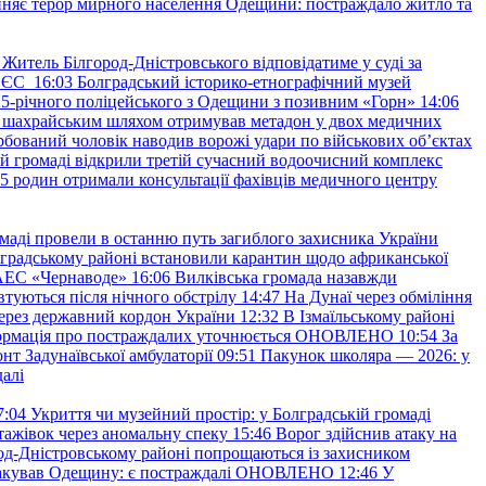
няє терор мирного населення Одещини: постраждало житло та
Житель Білгород-Дністровського відповідатиме у суді за
в ЄС
16:03
Болградський історико-етнографічний музей
и 25-річного поліцейського з Одещини з позивним «Горн»
14:06
а шахрайським шляхом отримував метадон у двох медичних
рбований чоловік наводив ворожі удари по військових обʼєктах
ій громаді відкрили третій сучасний водоочисний комплекс
45 родин отримали консультації фахівців медичного центру
маді провели в останню путь загиблого захисника України
градському районі встановили карантин щодо африканської
 АЕС «Чернаводе»
16:06
Вилківська громада назавжди
втуються після нічного обстрілу
14:47
На Дунаї через обміління
ерез державний кордон України
12:32
В Ізмаїльському районі
інформація про постраждалих уточнюється ОНОВЛЕНО
10:54
За
т Задунаївської амбулаторії
09:51
Пакунок школяра — 2026: у
далі
7:04
Укриття чи музейний простір: у Болградській громаді
ажівок через аномальну спеку
15:46
Ворог здійснив атаку на
ород-Дністровському районі попрощаються із захисником
акував Одещину: є постраждалі ОНОВЛЕНО
12:46
У