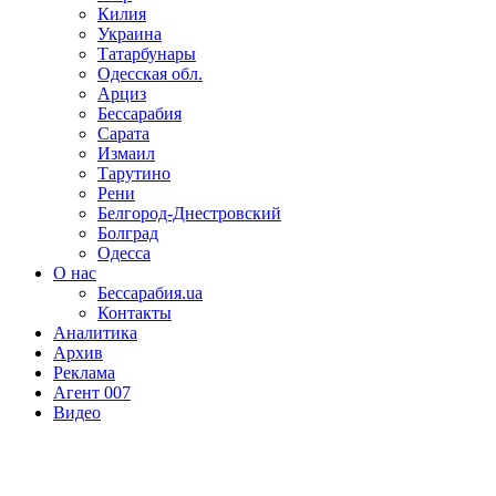
Килия
Украина
Татарбунары
Одесская обл.
Арциз
Бессарабия
Сарата
Измаил
Тарутино
Рени
Белгород-Днестровский
Болград
Одесса
О нас
Бессарабия.ua
Контакты
Аналитика
Архив
Реклама
Агент 007
Видео