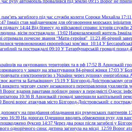
д час руху автомобіль провалився під землю
09:15
Ворог не припи
и пам’ять загиблого під час служби колеги Сороки Михайла
17:11
:47
Ізмаїл став майданчиком для обговорення морських ініціати
я підвалу
14:44
Від бізнесу до військової справи: історія служб
 людина, вісім постраждали
13:02
Наркозалежний житель Ізмаїл
ері отримали почесне звання “Мати-героїня”
11:23
46-річний заве
елилися червонокнижні європейські хом’яки
10:14
У Бессарабськ
загиблий та постраждалі
09:10
У Татарбунарській громаді понад 
раїнців на окупованих територіях та в рф
17:52
В Арцизькій гро
озрюваного у замаху на зґвалтування 84-річної жінки
17:03
У Бол
уповувати електроенергію з України через зупинку енергоблока
своє життя за Батьківщину
15:19
У Білгороді-Дністровському ого
 викрито чергову схему незаконного переправлення ухилянтів ч
8
Ворог вдарив ракетами поблизу ринку в передмісті Одеси: 
анізатора
10:36
В Арцизькій громаді завершили капітальний ремон
9
Вночі ворог атакував місто Білгород-Дністровський: є постраж
у допомогу на придбання обладнання від румунських партнерів
1
узею
16:39
На дорогах Одещини вводять обмеження руху для вант
: пошкоджено буксир
14:37
Через два роки після загибелі у Білг
свого однорічного сина: дитина загинула на місці
12:59
Ворог ат