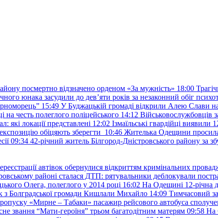
району посмертно відзначено орденом «За мужність»
18:00
Трагіч
чного юнака засудили до дев’яти років за незаконний обіг психот
орноморець”
15:49
У Буджацькій громаді відкрили Алею Слави на
 на честь полеглого поліцейського
14:12
Військовослужбовців з
: які локації представлені
12:02
Ізмаїльські гвардійці виявили 1
е експозицію обіцяють зберегти
10:46
Жителька Одещини просила с
сії
09:34
42-річний житель Білгород-Дністровського району за збу
ереєстрації автівок обернулися відкриттям кримінальних провад
ровському районі сталася ДТП: рятувальники деблокували постр
ького Олега, полеглого у 2014 році
16:02
На Одещині 12-річна д
к з Болградської громади Кишлали Михайло
14:09
Тимчасовий за
пропуску «Мирне – Табаки» пасажир рейсового автобуса сполуче
есне звання “Мати-героїня” трьом багатодітним матерям
09:58
На 