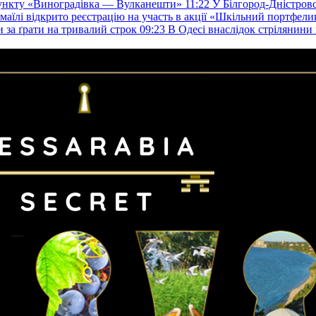
пункту «Виноградівка — Вулканешти»
11:22
У Білгород-Дністровс
змаїлі відкрито реєстрацію на участь в акції «Шкільний портфели
и за ґрати на тривалий строк
09:23
В Одесі внаслідок стрілянин