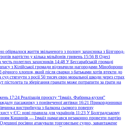
но обірвалося життя звільненого з полону захисника з Білгород-
ропів вартістю у кілька мільйонів гривень
15:56
В Одесі
 честь полеглих захисників
14:48
У Бессарабській громаді
апасу з Кілійської громади відзначили нагородами Міноборони
2-річного хлопця, який після сварки з батьками хотів втекти до
уд стягнути з росії 50 тисяч євро моральної шкоди через страх
т пістолета та зберігання гранати може потрапити за ґрати на
жень
17:24
Реалізація проєкту “Ізмаїл. Фабрика-кухня”
аждалу пасажирку з понівеченої автівки
16:21
Прикордонники
івчинка вистрибнула з балкона сьомого поверху
хист у ЄС: нові правила для українців
11:23
У Болградському
нням Кишинів — Ізмаїл намагався незаконно провезти партію
Одещині росіяни атакували торговельне судно, завантажене