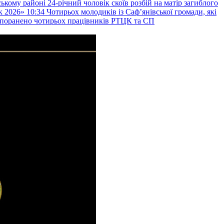
ькому районі 24-річний чоловік скоїв розбій на матір загиблого
к 2026»
10:34
Чотирьох молодиків із Саф’янівської громади, які
и поранено чотирьох працівників РТЦК та СП