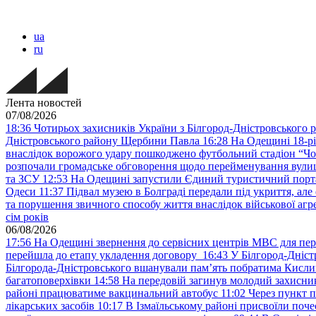
ua
ru
Лента новостей
07/08/2026
18:36
Чотирьох захисників України з Білгород-Дністровського 
Дністровського району Щербини Павла
16:28
На Одещині 18-рі
внаслідок ворожого удару пошкоджено футбольний стадіон “Ч
розпочали громадське обговорення щодо перейменування вулиці
та ЗСУ
12:53
На Одещині запустили Єдиний туристичний портал
Одеси
11:37
Підвал музею в Болграді передали під укриття, ал
та порушення звичного способу життя внаслідок військової агре
сім років
06/08/2026
17:56
На Одещині звернення до сервісних центрів МВС для пер
перейшла до етапу укладення договору
16:43
У Білгород-Дніст
Білгорода-Дністровського вшанували пам’ять побратима Кислиц
багатоповерхівки
14:58
На передовій загинув молодий захисни
районі працюватиме вакцинальний автобус
11:02
Через пункт 
лікарських засобів
10:17
В Ізмаїльському районі присвоїли поч