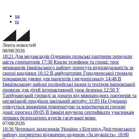
ua
ru
Лента новостей
08/08/2026
18:21
Для медзакладів Одещини польські партнери передали
шість генераторів
17:30
Крали телефони та гроші: троє
мешканців Ізмаїльського району понесуть відповідальність за
скоєні крадіжки
16:12
В амбулаторіях Городненської громади
покращили умови для пацієнтів і медперсоналу
14:48
В
Ізмаїльському районі поліцейські разом із театром імпровізації
провели для дітей інтерактивний урок безпеки
12:50
У
Тарбунарській громаді за донати від міжнародних партнерів та
організацій придбали шкільний автобус
11:05
На Одещині
очікується зниження температури та короткочасні грозові
дощі: прогноз
09:05
В Ізмаїлі вручили сертифікати учасникам
перших безоплатних курсів гагаузької мови
07/08/2026
18:36
Чотирьох захисників України з Білгород-Дністровського
району посмертно відзначено орденом «За мужність»
18:00