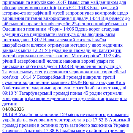
припасами та вибухівкою
16:47
Ізмаїл став майданчиком для
обговорення морських ініціатив ЄС
16:03
Болградський
історико-етнографічний музей запропонував компроміс щодо
вирішення питання використання підвалу
14:44
Від бізнесу до
військової справи: історія служби 25-річного поліцейського з
Одещини з позивним «Горн»
14:06
Вдень ворог атакував
Одещину: на підприємстві загинула одна людина, вісім
постраждали
13:02
Наркозалежний житель Ізмаїла
шахрайським шляхом отримував метадон у двох медичних
закладах міста
12:21
У Буджацькій громади дві багатодітні
матері отримали почесне звання “Мати-героїня”
11:23
46-
річний завербований чоловік наводив ворожі удари по
військових обʼєктах Одеси
10:48
Відновлення популяції: у
Тарутинському степу оселилися червонокнижні європейські
хом’яки
10:14
У Бессарабській громаді відкрили третій
сучасний водоочисний комплекс
09:39
Ворог атакував Київ
балістикою та ударними дронами: є загиблий та постраждалі
09:10
У Татарбунарській громаді понад 45 родин отримали
консультації фахівців медичного центру реабілітації матері та
дитини
04/08/2026
18:14
В Україні встановили 159 місць незаконного утримання
українців на окупованих територіях та в рф
17:52
В Арцизькій
громаді провели в останню путь загиблого захисника України
Стоянова Анатолія
17:38
В Ізмаїльському районі затримали