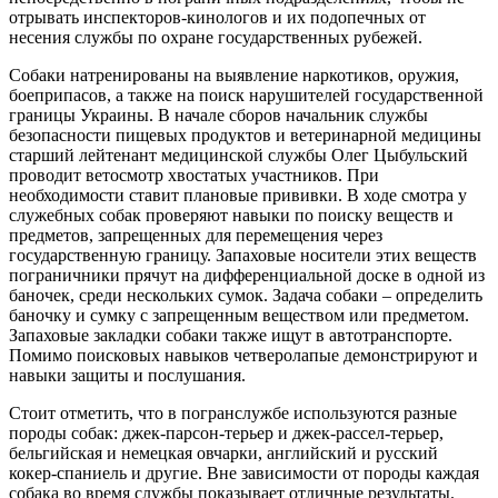
отрывать инспекторов-кинологов и их подопечных от
несения службы по охране государственных рубежей.
Собаки натренированы на выявление наркотиков, оружия,
боеприпасов, а также на поиск нарушителей государственной
границы Украины. В начале сборов начальник службы
безопасности пищевых продуктов и ветеринарной медицины
старший лейтенант медицинской службы Олег Цыбульский
проводит ветосмотр хвостатых участников. При
необходимости ставит плановые прививки. В ходе смотра у
служебных собак проверяют навыки по поиску веществ и
предметов, запрещенных для перемещения через
государственную границу. Запаховые носители этих веществ
пограничники прячут на дифференциальной доске в одной из
баночек, среди нескольких сумок. Задача собаки – определить
баночку и сумку с запрещенным веществом или предметом.
Запаховые закладки собаки также ищут в автотранспорте.
Помимо поисковых навыков четверолапые демонстрируют и
навыки защиты и послушания.
Стоит отметить, что в погранслужбе используются разные
породы собак: джек-парсон-терьер и джек-рассел-терьер,
бельгийская и немецкая овчарки, английский и русский
кокер-спаниель и другие. Вне зависимости от породы каждая
собака во время службы показывает отличные результаты.