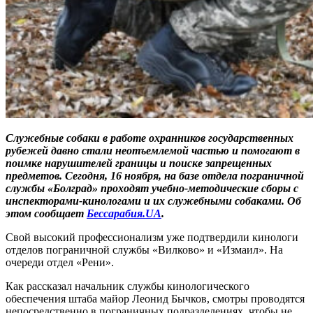
Служебные собаки в работе охранников государственных
рубежей давно стали неотъемлемой частью и помогают в
поимке нарушителей границы и поиске запрещенных
предметов. Сегодня, 16 ноября, на базе отдела пограничной
службы «Болград» проходят учебно-методические сборы с
инспекторами-кинологами и их служебными собаками. Об
этом сообщает
Бессарабия.UA
.
Свой высокий профессионализм уже подтвердили кинологи
отделов пограничной службы «Вилково» и «Измаил». На
очереди отдел «Рени».
Как рассказал начальник службы кинологического
обеспечения штаба майор Леонид Бычков, смотры проводятся
непосредственно в пограничных подразделениях, чтобы не