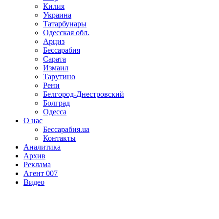
Килия
Украина
Татарбунары
Одесская обл.
Арциз
Бессарабия
Сарата
Измаил
Тарутино
Рени
Белгород-Днестровский
Болград
Одесса
О нас
Бессарабия.ua
Контакты
Аналитика
Архив
Реклама
Агент 007
Видео