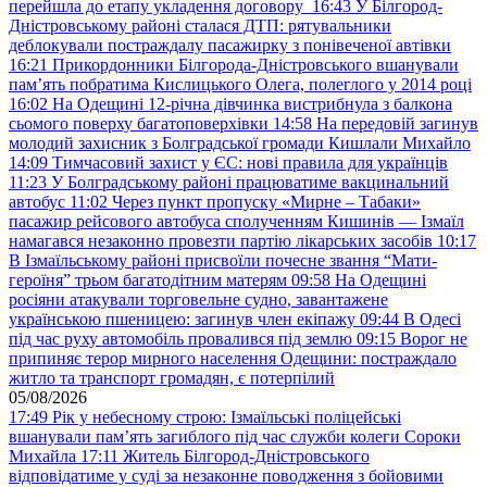
перейшла до етапу укладення договору
16:43
У Білгород-
Дністровському районі сталася ДТП: рятувальники
деблокували постраждалу пасажирку з понівеченої автівки
16:21
Прикордонники Білгорода-Дністровського вшанували
пам’ять побратима Кислицького Олега, полеглого у 2014 році
16:02
На Одещині 12-річна дівчинка вистрибнула з балкона
сьомого поверху багатоповерхівки
14:58
На передовій загинув
молодий захисник з Болградської громади Кишлали Михайло
14:09
Тимчасовий захист у ЄС: нові правила для українців
11:23
У Болградському районі працюватиме вакцинальний
автобус
11:02
Через пункт пропуску «Мирне – Табаки»
пасажир рейсового автобуса сполученням Кишинів — Ізмаїл
намагався незаконно провезти партію лікарських засобів
10:17
В Ізмаїльському районі присвоїли почесне звання “Мати-
героїня” трьом багатодітним матерям
09:58
На Одещині
росіяни атакували торговельне судно, завантажене
українською пшеницею: загинув член екіпажу
09:44
В Одесі
під час руху автомобіль провалився під землю
09:15
Ворог не
припиняє терор мирного населення Одещини: постраждало
житло та транспорт громадян, є потерпілий
05/08/2026
17:49
Рік у небесному строю: Ізмаїльські поліцейські
вшанували пам’ять загиблого під час служби колеги Сороки
Михайла
17:11
Житель Білгород-Дністровського
відповідатиме у суді за незаконне поводження з бойовими