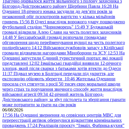
Трагічно обірвалося життя звільненого з полону захисника з
Білгород-Дністровського району Щербини Павла
16:28
На
Одещині 18-річного юнака засудили до дев’яти років за
незаконний обіг психотропів вартістю у кілька мільйонів
гривень
15:56
В Одесі внаслідок ворожого удару пошкоджено
футбольний стадіон “Чорноморець”
15:49
У Буджацькій
громаді відкрили Алею Слави на честь полеглих захисників
14:48
У Бессарабській громаді розпочали громадське
обговорення щодо перейменування вулиці на честь полеглого
поліцейського
14:12
Військовослужбовців запасу з Кілійської
громади відзначили нагородами Міноборони та ЗСУ
12:53
На
Одещині запустили Єдиний туристичний портал: які локації
представлені
12:02
Ізмаїльські гвардійці виявили 12-річного
хлопця, який після сварки з батьками хотів втекти до Одеси
11:37
Підвал музею в Болграді передали під укриття, але
експозицію обіцяють зберегти
10:46
Жителька Одещини
просила суд стягнути з росії 50 тисяч євро моральної шкоди
через страх та порушення звичного способу життя внаслідок
військової агресії
09:34
42-річний житель Білгород-
Дністровського району за збут пістолета та зберігання гранати
може потрапити за ґрати на сім років
06/08/2026
17:56
На Одещині звернення до сервісних центрів МВС для
перереєстрації автівок обернулися відкриттям кримінальних
проваджень
17:24
Реалізація проєкту “Ізмаїл. Фабрика-кухня”