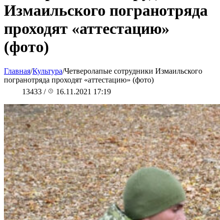
Измаильского погранотряда
проходят «аттестацию»
(фото)
Главная
/
Культура
/
Четверолапые сотрудники Измаильского
погранотряда проходят «аттестацию» (фото)
13433
/
16.11.2021 17:19