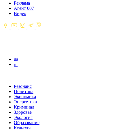
Реклама
Агент 007
Видео
ua
ru
Резонанс
Политика
Экономика
Энергетика
Криминал
Здоровье
Экология
Образование
Культура