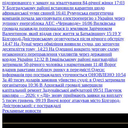
підозрюваного у замаху на зґвалтування 84-річної жінки
17:03
У Болградському районі встановили карантин щодо
африканської чуми свиней
16:41
Румунська енергетична
компанія почала закуповувати електроенергію з України через
зупинку енергоблока АЕС «Чернаводе»
16:06
Вилківська
громада назавжди попрощалася із земляком Зарічнюком
Валентином, який віддав своє життя за Батьківщину
15:19
У
Білгороді-Дністровському оговтуються після нічного обстрілу
14:47
На Дунаї через обміління виявили судна, що затонули
десятиліття тому
14:23
На Одещині викрито чергову схему
незаконного переправлення ухилянтів через державний
кордон України
12:32
В Ізмаїльському районі нацгвардійці
затримали 50-річного чоловіка з наркотиками
11:48
Ворог
вдарив ракетами поблизу ринку в передмісті Одеси:
інформація про постраждалих уточнюється ОНОВЛЕНО
10:54
За 40 тисяч доларів замовив убивство судді: в Одесі затримали
організатора
10:36
В Арцизькій громаді завершили
капітальний ремонт Задунаївської амбулаторії
09:51
Пакунок
школяра — 2026: у «Дії» знову приймають заявки на виплату
5 тисяч гривень
09:19
Вночі ворог атакував місто Білгород-
Дністровський: є постраждалі
Рекламные новости