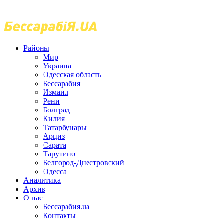
Районы
Мир
Украина
Одесская область
Бессарабия
Измаил
Рени
Болград
Килия
Татарбунары
Арциз
Сарата
Тарутино
Белгород-Днестровский
Одесса
Аналитика
Архив
О нас
Бессарабия.ua
Контакты