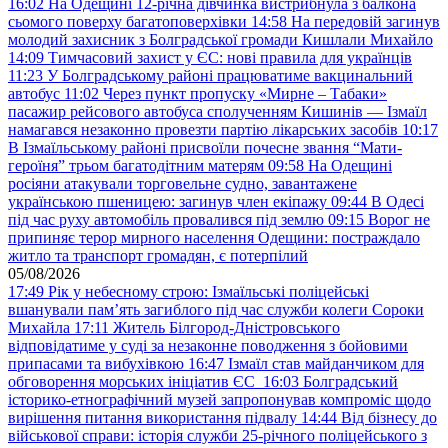
16:02
На Одещині 12-річна дівчинка вистрибнула з балкона
сьомого поверху багатоповерхівки
14:58
На передовій загинув
молодий захисник з Болградської громади Кишлали Михайло
14:09
Тимчасовий захист у ЄС: нові правила для українців
11:23
У Болградському районі працюватиме вакцинальний
автобус
11:02
Через пункт пропуску «Мирне – Табаки»
пасажир рейсового автобуса сполученням Кишинів — Ізмаїл
намагався незаконно провезти партію лікарських засобів
10:17
В Ізмаїльському районі присвоїли почесне звання “Мати-
героїня” трьом багатодітним матерям
09:58
На Одещині
росіяни атакували торговельне судно, завантажене
українською пшеницею: загинув член екіпажу
09:44
В Одесі
під час руху автомобіль провалився під землю
09:15
Ворог не
припиняє терор мирного населення Одещини: постраждало
житло та транспорт громадян, є потерпілий
05/08/2026
17:49
Рік у небесному строю: Ізмаїльські поліцейські
вшанували пам’ять загиблого під час служби колеги Сороки
Михайла
17:11
Житель Білгород-Дністровського
відповідатиме у суді за незаконне поводження з бойовими
припасами та вибухівкою
16:47
Ізмаїл став майданчиком для
обговорення морських ініціатив ЄС
16:03
Болградський
історико-етнографічний музей запропонував компроміс щодо
вирішення питання використання підвалу
14:44
Від бізнесу до
військової справи: історія служби 25-річного поліцейського з