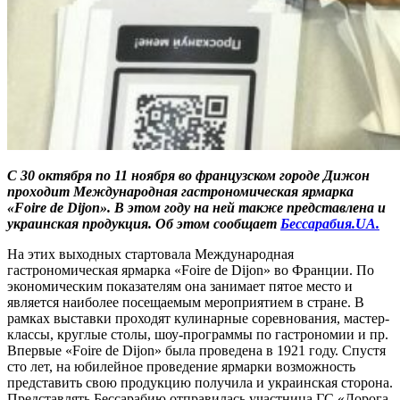
С 30 октября по 11 ноября во французском городе Дижон
проходит Международная гастрономическая ярмарка
«Foire de Dijon». В этом году на ней также представлена и
украинская продукция. Об этом сообщает
Бессарабия.UA.
На этих выходных стартовала Международная
гастрономическая ярмарка «Foire de Dijon» во Франции. По
экономическим показателям она занимает пятое место и
является наиболее посещаемым мероприятием в стране. В
рамках выставки проходят кулинарные соревнования, мастер-
классы, круглые столы, шоу-программы по гастрономии и пр.
Впервые «Foire de Dijon» была проведена в 1921 году. Спустя
сто лет, на юбилейное проведение ярмарки возможность
представить свою продукцию получила и украинская сторона.
Представлять Бессарабию отправилась участница ГС «Дорога