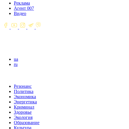
Реклама
Агент 007
Видео
ua
ru
Резонанс
Политика
Экономика
Энергетика
Криминал
Здоровье
Экология
Образование
Культура