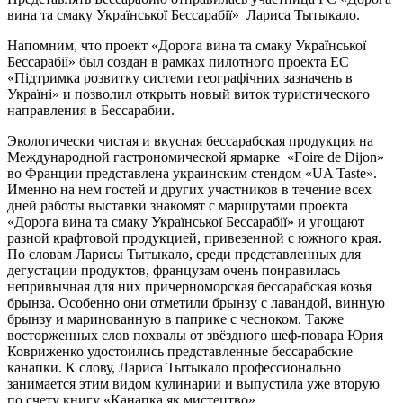
вина та смаку Української Бессарабії» Лариса Тытыкало.
Напомним, что проект «Дорога вина та смаку Української
Бессарабії» был создан в рамках пилотного проекта ЕС
«Підтримка розвитку системи географічних зазначень в
Україні» и позволил открыть новый виток туристического
направления в Бессарабии.
Экологически чистая и вкусная бессарабская продукция на
Международной гастрономической ярмарке «Foire de Dijon»
во Франции представлена украинским стендом «UA Taste».
Именно на нем гостей и других участников в течение всех
дней работы выставки знакомят с маршрутами проекта
«Дорога вина та смаку Української Бессарабії» и угощают
разной крафтовой продукцией, привезенной с южного края.
По словам Ларисы Тытыкало, среди представленных для
дегустации продуктов, французам очень понравилась
непривычная для них причерноморская бессарабская козья
брынза. Особенно они отметили брынзу с лавандой, винную
брынзу и маринованную в паприке с чесноком. Также
восторженных слов похвалы от звёздного шеф-повара Юрия
Ковриженко удостоились представленные бессарабские
канапки. К слову, Лариса Тытыкало профессионально
занимается этим видом кулинарии и выпустила уже вторую
по счету книгу «Канапка як мистецтво».