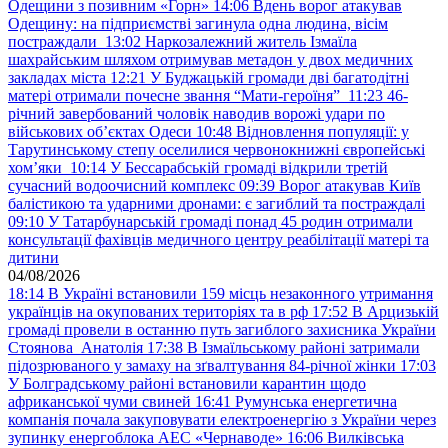
Одещини з позивним «Горн»
14:06
Вдень ворог атакував
Одещину: на підприємстві загинула одна людина, вісім
постраждали
13:02
Наркозалежний житель Ізмаїла
шахрайським шляхом отримував метадон у двох медичних
закладах міста
12:21
У Буджацькій громади дві багатодітні
матері отримали почесне звання “Мати-героїня”
11:23
46-
річний завербований чоловік наводив ворожі удари по
військових обʼєктах Одеси
10:48
Відновлення популяції: у
Тарутинському степу оселилися червонокнижні європейські
хом’яки
10:14
У Бессарабській громаді відкрили третій
сучасний водоочисний комплекс
09:39
Ворог атакував Київ
балістикою та ударними дронами: є загиблий та постраждалі
09:10
У Татарбунарській громаді понад 45 родин отримали
консультації фахівців медичного центру реабілітації матері та
дитини
04/08/2026
18:14
В Україні встановили 159 місць незаконного утримання
українців на окупованих територіях та в рф
17:52
В Арцизькій
громаді провели в останню путь загиблого захисника України
Стоянова Анатолія
17:38
В Ізмаїльському районі затримали
підозрюваного у замаху на зґвалтування 84-річної жінки
17:03
У Болградському районі встановили карантин щодо
африканської чуми свиней
16:41
Румунська енергетична
компанія почала закуповувати електроенергію з України через
зупинку енергоблока АЕС «Чернаводе»
16:06
Вилківська