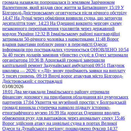
громада назавжди попрощалася із земляком Зарічнюком
Валентином, який віддав своє життя за Батьківщину
15:19
У
Білгороді-Дністровському оговтуються після нічного обстрілу
14:47
На Дунаї через обміління виявили судна, що затонули
десятиліття тому
14:23
На Одещині викрито чергову схему
незаконного переправлення ухилянтів через державний
кордон України
12:32
В Ізмаїльському районі нацгвардійці
затримали 50-річного чоловіка з наркотиками
11:48
Ворог
вдарив ракетами поблизу ринку в передмісті Одеси:
інформація про постраждалих уточнюється ОНОВЛЕНО
10:54
За 40 тисяч доларів замовив убивство судді: в Одесі затримали
організатора
10:36
В Арцизькій громаді завершили
капітальний ремонт Задунаївської амбулаторії
09:51
Пакунок
школяра — 2026: у «Дії» знову приймають заявки на виплату
5 тисяч гривень
09:19
Вночі ворог атакував місто Білгород-
Дністровський: є постраждалі
03/08/2026
18:01
Два медзаклади Ізмаїльського району отримали
фінансову допомогу на придбання обладнання від румунських
партнерів
17:04
Укриття чи музейний простір: у Болградській
громаді виникла суперечка навколо підвалу історико-
етнографічного музею
16:39
На дорогах Одещини вводять
обмеження руху для вантажівок через аномальну спеку
15:46
Ворог здійснив атаку на цивільні судна в портах Великої
Одеси та Дунайського регіону: пошкоджено буксир
14:37