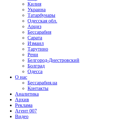
Килия
Украина
Татарбунары
Одесская обл.
Арциз
Бессарабия
Сарата
Измаил
Тарутино
Рени
Белгород-Днестровский
Болград
Одесса
О нас
Бессарабия.ua
Контакты
Аналитика
Архив
Реклама
Агент 007
Видео