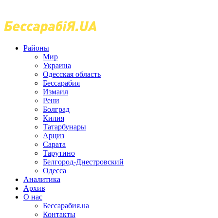
Районы
Мир
Украина
Одесская область
Бессарабия
Измаил
Рени
Болград
Килия
Татарбунары
Арциз
Сарата
Тарутино
Белгород-Днестровский
Одесса
Аналитика
Архив
О нас
Бессарабия.ua
Контакты