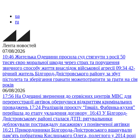
ua
ru
Лента новостей
07/08/2026
10:46
Жителька Одещини просила суд стягнути з росії 50
тисяч євро моральної шкоди через страх та порушення
звичного способу життя внаслідок військової агресії
09:34
42-
річний житель Білгород-Дністровського району за збут
пістолета та зберігання гранати можепотрапити за ґрати на сім
років
06/08/2026
17:56
На Одещині звернення до сервісних центрів МВС для
перереєстрації автівок обернулися відкриттям кримінальних
проваджень
17:24
Реалізація проєкту “Ізмаїл. Фабрика-кухня”
перейшла до етапу укладення договору
16:43
У Білгород-
Дністровському районі сталася ДТП: рятувальники
деблокували постраждалу пасажирку з понівеченої автівки
16:21
Прикордонники Білгорода-Дністровського вшанували
пам’ять побратима Кислицького Олега, полеглого у 2014 році