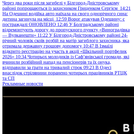
Через два роки після загибелі у Білгород-Дністровському
районі попрощаються із захисником Гриценком Сергієм
14:21
На Одещині водійка авто наїхала на свого однорічного сина:
дитина загинула на місці
12:59
Ворог атакував Одещину: є
постраждалі ОНОВЛЕНО
12:46
У Болградському районі
відремонтують дорогу до пропускного пункту «Виноградівка
— Вулканешти»
11:22
У Білгород-Дністровському районі 24-
річний чоловік скоїв розбій на матір загиблого захисника, яка
отримала державну грошову допомогу
10:47
В Ізмаїлі
відкрито реєстрацію на участь в акції «Шкільний портфелик
2026»
10:34
Чотирьох молодиків із Саф’янівської громади, які
вчинили розбійний напад на пенсіонерів та їх онука,
відправили за ґрати на тривалий строк
09:23
В Одесі
внаслідок стрілянини поранено чотирьох працівників РТЦК
та СП
Рекламные новости