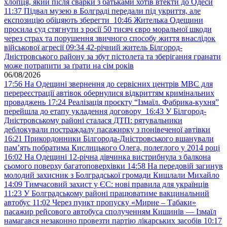
хлопця, який після сварки з батьками хотів втекти до Одеси
11:37
Підвал музею в Болграді передали під укриття, але
експозицію обіцяють зберегти
10:46
Жителька Одещини
просила суд стягнути з росії 50 тисяч євро моральної шкоди
через страх та порушення звичного способу життя внаслідок
військової агресії
09:34
42-річний житель Білгород-
Дністровського району за збут пістолета та зберігання гранати
може потрапити за ґрати на сім років
06/08/2026
17:56
На Одещині звернення до сервісних центрів МВС для
перереєстрації автівок обернулися відкриттям кримінальних
проваджень
17:24
Реалізація проєкту “Ізмаїл. Фабрика-кухня”
перейшла до етапу укладення договору
16:43
У Білгород-
Дністровському районі сталася ДТП: рятувальники
деблокували постраждалу пасажирку з понівеченої автівки
16:21
Прикордонники Білгорода-Дністровського вшанували
пам’ять побратима Кислицького Олега, полеглого у 2014 році
16:02
На Одещині 12-річна дівчинка вистрибнула з балкона
сьомого поверху багатоповерхівки
14:58
На передовій загинув
молодий захисник з Болградської громади Кишлали Михайло
14:09
Тимчасовий захист у ЄС: нові правила для українців
11:23
У Болградському районі працюватиме вакцинальний
автобус
11:02
Через пункт пропуску «Мирне – Табаки»
пасажир рейсового автобуса сполученням Кишинів — Ізмаїл
намагався незаконно провезти партію лікарських засобів
10:17