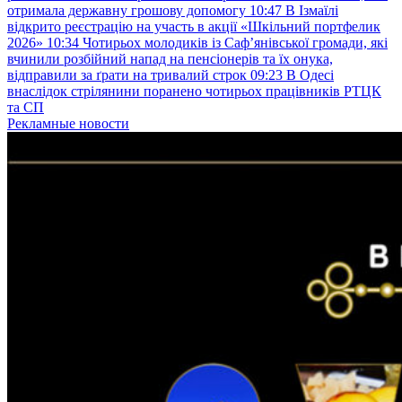
отримала державну грошову допомогу
10:47
В Ізмаїлі
відкрито реєстрацію на участь в акції «Шкільний портфелик
2026»
10:34
Чотирьох молодиків із Саф’янівської громади, які
вчинили розбійний напад на пенсіонерів та їх онука,
відправили за ґрати на тривалий строк
09:23
В Одесі
внаслідок стрілянини поранено чотирьох працівників РТЦК
та СП
Рекламные новости