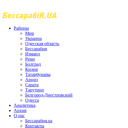
Районы
Мир
Украина
Одесская область
Бессарабия
Измаил
Рени
Болград
Килия
Татарбунары
Арциз
Сарата
Тарутино
Белгород-Днестровский
Одесса
Аналитика
Архив
О нас
Бессарабия.ua
Контакты