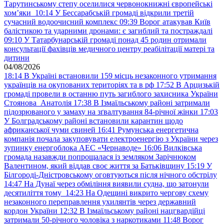
Тарутинському степу оселилися червонокнижні європейські
хом’яки
10:14
У Бессарабській громаді відкрили третій
сучасний водоочисний комплекс
09:39
Ворог атакував Київ
балістикою та ударними дронами: є загиблий та постраждалі
09:10
У Татарбунарській громаді понад 45 родин отримали
консультації фахівців медичного центру реабілітації матері та
дитини
04/08/2026
18:14
В Україні встановили 159 місць незаконного утримання
українців на окупованих територіях та в рф
17:52
В Арцизькій
громаді провели в останню путь загиблого захисника України
Стоянова Анатолія
17:38
В Ізмаїльському районі затримали
підозрюваного у замаху на зґвалтування 84-річної жінки
17:03
У Болградському районі встановили карантин щодо
африканської чуми свиней
16:41
Румунська енергетична
компанія почала закуповувати електроенергію з України через
зупинку енергоблока АЕС «Чернаводе»
16:06
Вилківська
громада назавжди попрощалася із земляком Зарічнюком
Валентином, який віддав своє життя за Батьківщину
15:19
У
Білгороді-Дністровському оговтуються після нічного обстрілу
14:47
На Дунаї через обміління виявили судна, що затонули
десятиліття тому
14:23
На Одещині викрито чергову схему
незаконного переправлення ухилянтів через державний
кордон України
12:32
В Ізмаїльському районі нацгвардійці
затримали 50-річного чоловіка з наркотиками
11:48
Ворог