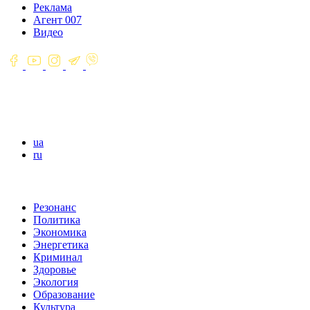
Реклама
Агент 007
Видео
ua
ru
Резонанс
Политика
Экономика
Энергетика
Криминал
Здоровье
Экология
Образование
Культура