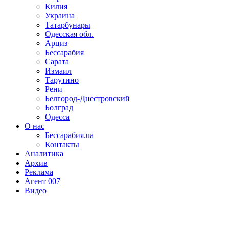
Килия
Украина
Татарбунары
Одесская обл.
Арциз
Бессарабия
Сарата
Измаил
Тарутино
Рени
Белгород-Днестровский
Болград
Одесса
О нас
Бессарабия.ua
Контакты
Аналитика
Архив
Реклама
Агент 007
Видео