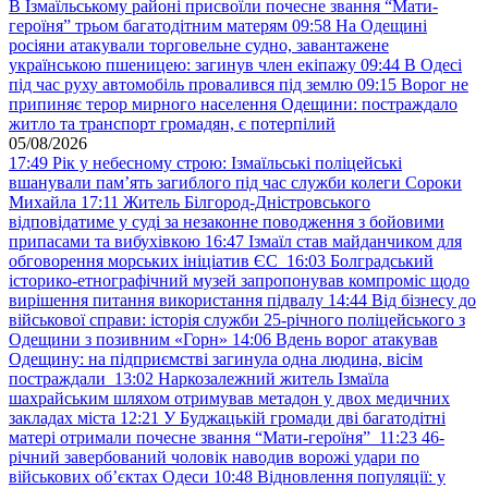
В Ізмаїльському районі присвоїли почесне звання “Мати-
героїня” трьом багатодітним матерям
09:58
На Одещині
росіяни атакували торговельне судно, завантажене
українською пшеницею: загинув член екіпажу
09:44
В Одесі
під час руху автомобіль провалився під землю
09:15
Ворог не
припиняє терор мирного населення Одещини: постраждало
житло та транспорт громадян, є потерпілий
05/08/2026
17:49
Рік у небесному строю: Ізмаїльські поліцейські
вшанували пам’ять загиблого під час служби колеги Сороки
Михайла
17:11
Житель Білгород-Дністровського
відповідатиме у суді за незаконне поводження з бойовими
припасами та вибухівкою
16:47
Ізмаїл став майданчиком для
обговорення морських ініціатив ЄС
16:03
Болградський
історико-етнографічний музей запропонував компроміс щодо
вирішення питання використання підвалу
14:44
Від бізнесу до
військової справи: історія служби 25-річного поліцейського з
Одещини з позивним «Горн»
14:06
Вдень ворог атакував
Одещину: на підприємстві загинула одна людина, вісім
постраждали
13:02
Наркозалежний житель Ізмаїла
шахрайським шляхом отримував метадон у двох медичних
закладах міста
12:21
У Буджацькій громади дві багатодітні
матері отримали почесне звання “Мати-героїня”
11:23
46-
річний завербований чоловік наводив ворожі удари по
військових обʼєктах Одеси
10:48
Відновлення популяції: у