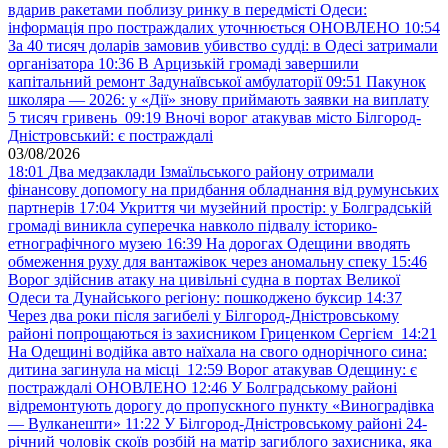
вдарив ракетами поблизу ринку в передмісті Одеси:
інформація про постраждалих уточнюється ОНОВЛЕНО
10:54
За 40 тисяч доларів замовив убивство судді: в Одесі затримали
організатора
10:36
В Арцизькій громаді завершили
капітальний ремонт Задунаївської амбулаторії
09:51
Пакунок
школяра — 2026: у «Дії» знову приймають заявки на виплату
5 тисяч гривень
09:19
Вночі ворог атакував місто Білгород-
Дністровський: є постраждалі
03/08/2026
18:01
Два медзаклади Ізмаїльського району отримали
фінансову допомогу на придбання обладнання від румунських
партнерів
17:04
Укриття чи музейний простір: у Болградській
громаді виникла суперечка навколо підвалу історико-
етнографічного музею
16:39
На дорогах Одещини вводять
обмеження руху для вантажівок через аномальну спеку
15:46
Ворог здійснив атаку на цивільні судна в портах Великої
Одеси та Дунайського регіону: пошкоджено буксир
14:37
Через два роки після загибелі у Білгород-Дністровському
районі попрощаються із захисником Гриценком Сергієм
14:21
На Одещині водійка авто наїхала на свого однорічного сина:
дитина загинула на місці
12:59
Ворог атакував Одещину: є
постраждалі ОНОВЛЕНО
12:46
У Болградському районі
відремонтують дорогу до пропускного пункту «Виноградівка
— Вулканешти»
11:22
У Білгород-Дністровському районі 24-
річний чоловік скоїв розбій на матір загиблого захисника, яка