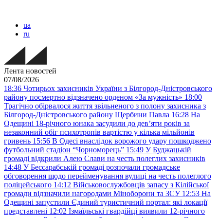
ua
ru
Лента новостей
07/08/2026
18:36
Чотирьох захисників України з Білгород-Дністровського
району посмертно відзначено орденом «За мужність»
18:00
Трагічно обірвалося життя звільненого з полону захисника з
Білгород-Дністровського району Щербини Павла
16:28
На
Одещині 18-річного юнака засудили до дев’яти років за
незаконний обіг психотропів вартістю у кілька мільйонів
гривень
15:56
В Одесі внаслідок ворожого удару пошкоджено
футбольний стадіон “Чорноморець”
15:49
У Буджацькій
громаді відкрили Алею Слави на честь полеглих захисників
14:48
У Бессарабській громаді розпочали громадське
обговорення щодо перейменування вулиці на честь полеглого
поліцейського
14:12
Військовослужбовців запасу з Кілійської
громади відзначили нагородами Міноборони та ЗСУ
12:53
На
Одещині запустили Єдиний туристичний портал: які локації
представлені
12:02
Ізмаїльські гвардійці виявили 12-річного