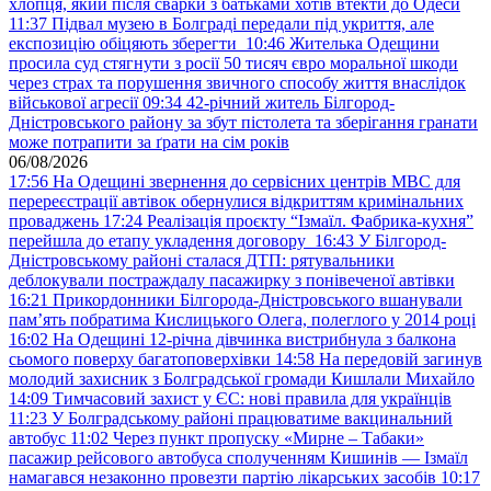
хлопця, який після сварки з батьками хотів втекти до Одеси
11:37
Підвал музею в Болграді передали під укриття, але
експозицію обіцяють зберегти
10:46
Жителька Одещини
просила суд стягнути з росії 50 тисяч євро моральної шкоди
через страх та порушення звичного способу життя внаслідок
військової агресії
09:34
42-річний житель Білгород-
Дністровського району за збут пістолета та зберігання гранати
може потрапити за ґрати на сім років
06/08/2026
17:56
На Одещині звернення до сервісних центрів МВС для
перереєстрації автівок обернулися відкриттям кримінальних
проваджень
17:24
Реалізація проєкту “Ізмаїл. Фабрика-кухня”
перейшла до етапу укладення договору
16:43
У Білгород-
Дністровському районі сталася ДТП: рятувальники
деблокували постраждалу пасажирку з понівеченої автівки
16:21
Прикордонники Білгорода-Дністровського вшанували
пам’ять побратима Кислицького Олега, полеглого у 2014 році
16:02
На Одещині 12-річна дівчинка вистрибнула з балкона
сьомого поверху багатоповерхівки
14:58
На передовій загинув
молодий захисник з Болградської громади Кишлали Михайло
14:09
Тимчасовий захист у ЄС: нові правила для українців
11:23
У Болградському районі працюватиме вакцинальний
автобус
11:02
Через пункт пропуску «Мирне – Табаки»
пасажир рейсового автобуса сполученням Кишинів — Ізмаїл
намагався незаконно провезти партію лікарських засобів
10:17