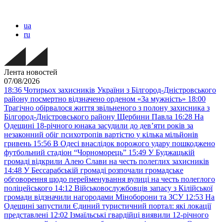
ua
ru
Лента новостей
07/08/2026
18:36
Чотирьох захисників України з Білгород-Дністровського
району посмертно відзначено орденом «За мужність»
18:00
Трагічно обірвалося життя звільненого з полону захисника з
Білгород-Дністровського району Щербини Павла
16:28
На
Одещині 18-річного юнака засудили до дев’яти років за
незаконний обіг психотропів вартістю у кілька мільйонів
гривень
15:56
В Одесі внаслідок ворожого удару пошкоджено
футбольний стадіон “Чорноморець”
15:49
У Буджацькій
громаді відкрили Алею Слави на честь полеглих захисників
14:48
У Бессарабській громаді розпочали громадське
обговорення щодо перейменування вулиці на честь полеглого
поліцейського
14:12
Військовослужбовців запасу з Кілійської
громади відзначили нагородами Міноборони та ЗСУ
12:53
На
Одещині запустили Єдиний туристичний портал: які локації
представлені
12:02
Ізмаїльські гвардійці виявили 12-річного