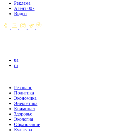
Реклама
Агент 007
Видео
ua
ru
Резонанс
Политика
Экономика
Энергетика
Криминал
Здоровье
Экология
Образование
Культура