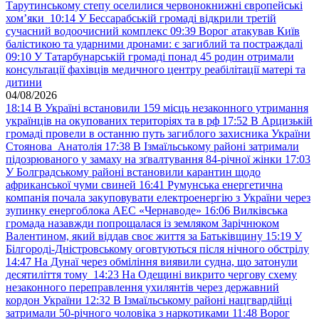
Тарутинському степу оселилися червонокнижні європейські
хом’яки
10:14
У Бессарабській громаді відкрили третій
сучасний водоочисний комплекс
09:39
Ворог атакував Київ
балістикою та ударними дронами: є загиблий та постраждалі
09:10
У Татарбунарській громаді понад 45 родин отримали
консультації фахівців медичного центру реабілітації матері та
дитини
04/08/2026
18:14
В Україні встановили 159 місць незаконного утримання
українців на окупованих територіях та в рф
17:52
В Арцизькій
громаді провели в останню путь загиблого захисника України
Стоянова Анатолія
17:38
В Ізмаїльському районі затримали
підозрюваного у замаху на зґвалтування 84-річної жінки
17:03
У Болградському районі встановили карантин щодо
африканської чуми свиней
16:41
Румунська енергетична
компанія почала закуповувати електроенергію з України через
зупинку енергоблока АЕС «Чернаводе»
16:06
Вилківська
громада назавжди попрощалася із земляком Зарічнюком
Валентином, який віддав своє життя за Батьківщину
15:19
У
Білгороді-Дністровському оговтуються після нічного обстрілу
14:47
На Дунаї через обміління виявили судна, що затонули
десятиліття тому
14:23
На Одещині викрито чергову схему
незаконного переправлення ухилянтів через державний
кордон України
12:32
В Ізмаїльському районі нацгвардійці
затримали 50-річного чоловіка з наркотиками
11:48
Ворог