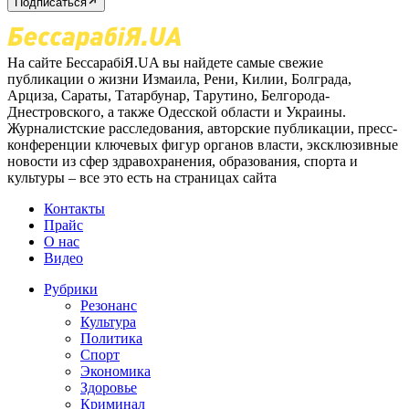
Подписаться
На сайте БессарабіЯ.UA вы найдете самые свежие
публикации о жизни Измаила, Рени, Килии, Болграда,
Арциза, Сараты, Татарбунар, Тарутино, Белгорода-
Днестровского, а также Одесской области и Украины.
Журналистские расследования, авторские публикации, пресс-
конференции ключевых фигур органов власти, эксклюзивные
новости из сфер здравохранения, образования, спорта и
культуры – все это есть на страницах сайта
Контакты
Прайс
О нас
Видео
Рубрики
Резонанс
Культура
Политика
Спорт
Экономика
Здоровье
Криминал