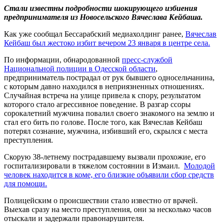
Стали известны подробности шокирующего избиения
предпринимателя из Новосельского Вячеслава Кейбаша.
Как уже сообщал Бессарабский медиахолдинг ранее,
Вячеслав
Кейбаш был жестоко избит вечером 23 января в центре села.
По информации, обнародованной
пресс-службой
Национальной полиции в Одесской области
,
предприниматель пострадал от рук бывшего односельчанина,
с которым давно находился в неприязненных отношениях.
Случайная встреча на улице привела к спору, результатом
которого стало агрессивное поведение. В разгар ссоры
сорокалетний мужчина повалил своего знакомого на землю и
стал его бить по голове. После того, как Вячеслав Кейбаш
потерял сознание, мужчина, избивший его, скрылся с места
преступления.
Скорую 38-летнему пострадавшему вызвали прохожие, его
госпитализировали в тяжелом состоянии в Измаил.
Молодой
человек находится в коме, его близкие объявили сбор средств
для помощи.
Полицейским о происшествии стало известно от врачей.
Выехав сразу на место преступления, они за несколько часов
отыскали и задержали правонарушителя.