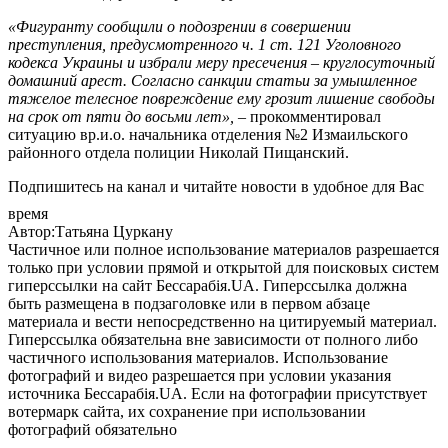
«Фигуранту сообщили о подозрении в совершении
преступления, предусмотренного ч. 1 ст. 121 Уголовного
кодекса Украины и избрали меру пресечения – круглосуточный
домашний арест. Согласно санкции статьи за умышленное
тяжелое телесное повреждение ему грозит лишение свободы
на срок от пяти до восьми лет»,
– прокомментировал
ситуацию вр.и.о. начальника отделения №2 Измаильского
районного отдела полиции Николай Пищанский.
Подпишитесь на канал и читайте новости в удобное для Вас
время
Автор:Татьяна Цуркану
Частичное или полное использование материалов разрешается
только при условии прямой и открытой для поисковых систем
гиперссылки на сайт Бессарабія.UA. Гиперссылка должна
быть размещена в подзаголовке или в первом абзаце
материала и вести непосредственно на цитируемый материал.
Гиперссылка обязательна вне зависимости от полного либо
частичного использования материалов. Использование
фотографий и видео разрешается при условии указания
источника Бессарабія.UA. Если на фотографии присутствует
вотермарк сайта, их сохранение при использовании
фотографий обязательно