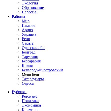
Экология
Образование
Персона
Районы
Мир
Измаил
Арциз
Украина
Рени
Сарата
Одесская обл.
Болград
Тарутино
Бессарабия
Килия
Белгород-Днестровский
Menu Item
Татарбунары
Одесса
Рубрики
Резонанс
Политика
Экономика
Криминал