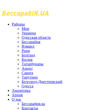
Районы
Мир
Украина
Одесская область
Бессарабия
Измаил
Рени
Болград
Килия
Татарбунары
Арциз
Сарата
Тарутино
Белгород-Днестровский
Одесса
Аналитика
Архив
О нас
Бессарабия.ua
Контакты