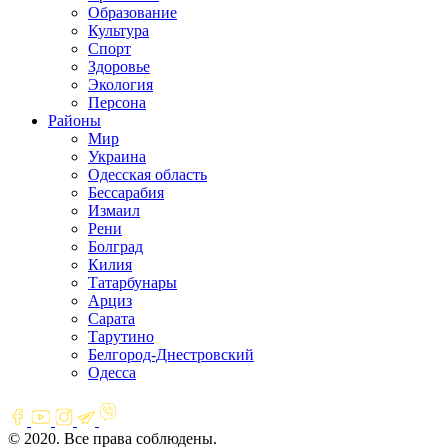
Образование
Культура
Спорт
Здоровье
Экология
Персона
Районы
Мир
Украина
Одесская область
Бессарабия
Измаил
Рени
Болград
Килия
Татарбунары
Арциз
Сарата
Тарутино
Белгород-Днестровский
Одесса
© 2020. Все права соблюдены.