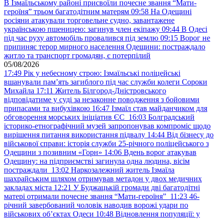
В Ізмаїльському районі присвоїли почесне звання “Мати-
героїня” трьом багатодітним матерям
09:58
На Одещині
росіяни атакували торговельне судно, завантажене
українською пшеницею: загинув член екіпажу
09:44
В Одесі
під час руху автомобіль провалився під землю
09:15
Ворог не
припиняє терор мирного населення Одещини: постраждало
житло та транспорт громадян, є потерпілий
05/08/2026
17:49
Рік у небесному строю: Ізмаїльські поліцейські
вшанували пам’ять загиблого під час служби колеги Сороки
Михайла
17:11
Житель Білгород-Дністровського
відповідатиме у суді за незаконне поводження з бойовими
припасами та вибухівкою
16:47
Ізмаїл став майданчиком для
обговорення морських ініціатив ЄС
16:03
Болградський
історико-етнографічний музей запропонував компроміс щодо
вирішення питання використання підвалу
14:44
Від бізнесу до
військової справи: історія служби 25-річного поліцейського з
Одещини з позивним «Горн»
14:06
Вдень ворог атакував
Одещину: на підприємстві загинула одна людина, вісім
постраждали
13:02
Наркозалежний житель Ізмаїла
шахрайським шляхом отримував метадон у двох медичних
закладах міста
12:21
У Буджацькій громади дві багатодітні
матері отримали почесне звання “Мати-героїня”
11:23
46-
річний завербований чоловік наводив ворожі удари по
військових обʼєктах Одеси
10:48
Відновлення популяції: у