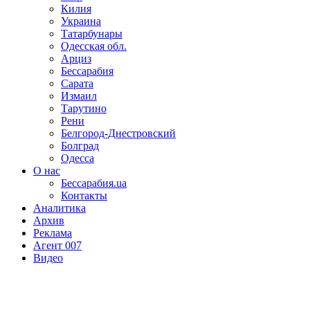
Килия
Украина
Татарбунары
Одесская обл.
Арциз
Бессарабия
Сарата
Измаил
Тарутино
Рени
Белгород-Днестровский
Болград
Одесса
О нас
Бессарабия.ua
Контакты
Аналитика
Архив
Реклама
Агент 007
Видео