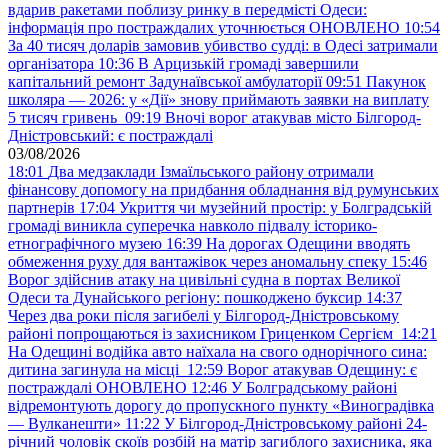
вдарив ракетами поблизу ринку в передмісті Одеси:
інформація про постраждалих уточнюється ОНОВЛЕНО
10:54
За 40 тисяч доларів замовив убивство судді: в Одесі затримали
організатора
10:36
В Арцизькій громаді завершили
капітальний ремонт Задунаївської амбулаторії
09:51
Пакунок
школяра — 2026: у «Дії» знову приймають заявки на виплату
5 тисяч гривень
09:19
Вночі ворог атакував місто Білгород-
Дністровський: є постраждалі
03/08/2026
18:01
Два медзаклади Ізмаїльського району отримали
фінансову допомогу на придбання обладнання від румунських
партнерів
17:04
Укриття чи музейний простір: у Болградській
громаді виникла суперечка навколо підвалу історико-
етнографічного музею
16:39
На дорогах Одещини вводять
обмеження руху для вантажівок через аномальну спеку
15:46
Ворог здійснив атаку на цивільні судна в портах Великої
Одеси та Дунайського регіону: пошкоджено буксир
14:37
Через два роки після загибелі у Білгород-Дністровському
районі попрощаються із захисником Гриценком Сергієм
14:21
На Одещині водійка авто наїхала на свого однорічного сина:
дитина загинула на місці
12:59
Ворог атакував Одещину: є
постраждалі ОНОВЛЕНО
12:46
У Болградському районі
відремонтують дорогу до пропускного пункту «Виноградівка
— Вулканешти»
11:22
У Білгород-Дністровському районі 24-
річний чоловік скоїв розбій на матір загиблого захисника, яка