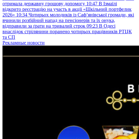
отримала державну грошову допомогу
10:47
В Ізмаїлі
відкрито реєстрацію на участь в акції «Шкільний портфелик
2026»
10:34
Чотирьох молодиків із Саф’янівської громади, які
вчинили розбійний напад на пенсіонерів та їх онука,
відправили за ґрати на тривалий строк
09:23
В Одесі
внаслідок стрілянини поранено чотирьох працівників РТЦК
та СП
Рекламные новости