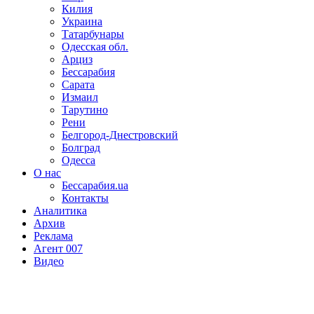
Килия
Украина
Татарбунары
Одесская обл.
Арциз
Бессарабия
Сарата
Измаил
Тарутино
Рени
Белгород-Днестровский
Болград
Одесса
О нас
Бессарабия.ua
Контакты
Аналитика
Архив
Реклама
Агент 007
Видео