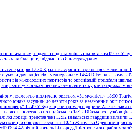
ктропостачанням, подачею води та мобільним звʼязком
09:57
У пу
у атаку на Одещину: відомо про 8 постраждалих
ть генераторів
17:30
Крали телефони та гроші: троє мешканців Із
и умови для пацієнтів і медперсоналу
14:48
В Ізмаїльському райо
донати від міжнародних партнерів та організацій придбали шкіль
сертифікати учасникам перших безоплатних курсів гагаузької мов
району посмертно відзначено орденом «За мужність»
18:00
Трагіч
чного юнака засудили до дев’яти років за незаконний обіг психот
орноморець”
15:49
У Буджацькій громаді відкрили Алею Слави на
 на честь полеглого поліцейського
14:12
Військовослужбовців з
: які локації представлені
12:02
Ізмаїльські гвардійці виявили 1
е експозицію обіцяють зберегти
10:46
Жителька Одещини просила с
сії
09:34
42-річний житель Білгород-Дністровського району за збу