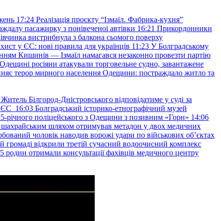
жень
17:24
Реалізація проєкту “Ізмаїл. Фабрика-кухня”
аждалу пасажирку з понівеченої автівки
16:21
Прикордонники
івчинка вистрибнула з балкона сьомого поверху
хист у ЄС: нові правила для українців
11:23
У Болградському
нням Кишинів — Ізмаїл намагався незаконно провезти партію
Одещині росіяни атакували торговельне судно, завантажене
няє терор мирного населення Одещини: постраждало житло та
Житель Білгород-Дністровського відповідатиме у суді за
в ЄС
16:03
Болградський історико-етнографічний музей
и 25-річного поліцейського з Одещини з позивним «Горн»
14:06
а шахрайським шляхом отримував метадон у двох медичних
рбований чоловік наводив ворожі удари по військових обʼєктах
ій громаді відкрили третій сучасний водоочисний комплекс
45 родин отримали консультації фахівців медичного центру