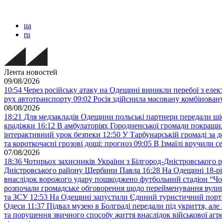
ua
ru
Лента новостей
09/08/2026
10:54
Через російську атаку на Одещині виникли перебої з еле
рух автотранспорту
09:02
Росія здійснила масовану комбінован
08/08/2026
18:21
Для медзакладів Одещини польські партнери передали шіс
крадіжки
16:12
В амбулаторіях Городненської громади покращил
інтерактивний урок безпеки
12:50
У Тарбунарській громаді за 
та короткочасні грозові дощі: прогноз
09:05
В Ізмаїлі вручили 
07/08/2026
18:36
Чотирьох захисників України з Білгород-Дністровського 
Дністровського району Щербини Павла
16:28
На Одещині 18-рі
внаслідок ворожого удару пошкоджено футбольний стадіон “Ч
розпочали громадське обговорення щодо перейменування вулиці
та ЗСУ
12:53
На Одещині запустили Єдиний туристичний портал
Одеси
11:37
Підвал музею в Болграді передали під укриття, ал
та порушення звичного способу життя внаслідок військової агре