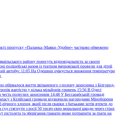
нкті пропуску «Паланка–Маяки–Удобне» частково обмежено
маїльського району понесуть відповідальність за скоєні
ні поліцейські разом із театром імпровізації провели для дітей
ний автобус
11:05
На Одещині очікується зниження температури
и
но обірвалося життя звільненого з полону захисника з Білгород-
ропів вартістю у кілька мільйонів гривень
15:56
В Одесі
 честь полеглих захисників
14:48
У Бессарабській громаді
апасу з Кілійської громади відзначили нагородами Міноборони
2-річного хлопця, який після сварки з батьками хотів втекти до
уд стягнути з росії 50 тисяч євро моральної шкоди через страх
т пістолета та зберігання гранати може потрапити за ґрати на