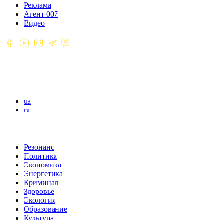
Реклама
Агент 007
Видео
ua
ru
Резонанс
Политика
Экономика
Энергетика
Криминал
Здоровье
Экология
Образование
Культура