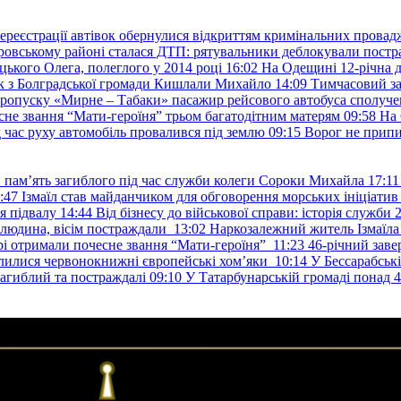
ереєстрації автівок обернулися відкриттям кримінальних провад
ровському районі сталася ДТП: рятувальники деблокували постр
ького Олега, полеглого у 2014 році
16:02
На Одещині 12-річна д
к з Болградської громади Кишлали Михайло
14:09
Тимчасовий за
пропуску «Мирне – Табаки» пасажир рейсового автобуса сполуче
есне звання “Мати-героїня” трьом багатодітним матерям
09:58
На 
д час руху автомобіль провалився під землю
09:15
Ворог не припи
и пам’ять загиблого під час служби колеги Сороки Михайла
17:11
:47
Ізмаїл став майданчиком для обговорення морських ініціати
я підвалу
14:44
Від бізнесу до військової справи: історія служб
 людина, вісім постраждали
13:02
Наркозалежний житель Ізмаїл
ері отримали почесне звання “Мати-героїня”
11:23
46-річний заве
елилися червонокнижні європейські хом’яки
10:14
У Бессарабськ
загиблий та постраждалі
09:10
У Татарбунарській громаді понад 