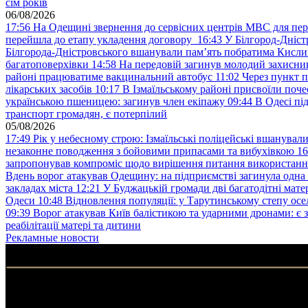
сім років
06/08/2026
17:56
На Одещині звернення до сервісних центрів МВС для пер
перейшла до етапу укладення договору
16:43
У Білгород-Дніст
Білгорода-Дністровського вшанували пам’ять побратима Кислиц
багатоповерхівки
14:58
На передовій загинув молодий захисни
районі працюватиме вакцинальний автобус
11:02
Через пункт 
лікарських засобів
10:17
В Ізмаїльському районі присвоїли поч
українською пшеницею: загинув член екіпажу
09:44
В Одесі пі
транспорт громадян, є потерпілий
05/08/2026
17:49
Рік у небесному строю: Ізмаїльські поліцейські вшанувал
незаконне поводження з бойовими припасами та вибухівкою
16
запропонував компроміс щодо вирішення питання використанн
Вдень ворог атакував Одещину: на підприємстві загинула одна
закладах міста
12:21
У Буджацькій громади дві багатодітні мат
Одеси
10:48
Відновлення популяції: у Тарутинському степу ос
09:39
Ворог атакував Київ балістикою та ударними дронами: є 
реабілітації матері та дитини
Рекламные новости