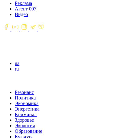
Реклама
Агент 007
Видео
ua
ru
Резонанс
Политика
Экономика
Энергетика
Криминал
Здоровье
Экология
Образование
Культура