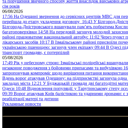
та порушення звичного способу життя внаслідок військової агре
сім років
06/08/2026
17:56
На Одещині звернення до сервісних центрів МВС для пер
перейшла до етапу укладення договору
16:43
У Білгород-Дніст
Білгорода-Дністровського вшанували пам’ять побратима Кислиц
багатоповерхівки
14:58
На передовій загинув молодий захисни
районі працюватиме вакцинальний автобус
11:02
Через пункт 
лікарських засобів
10:17
В Ізмаїльському районі присвоїли поч
українською пшеницею: загинув член екіпажу
09:44
В Одесі пі
транспорт громадян, є потерпілий
05/08/2026
17:49
Рік у небесному строю: Ізмаїльські поліцейські вшанувал
незаконне поводження з бойовими припасами та вибухівкою
16
запропонував компроміс щодо вирішення питання використанн
Вдень ворог атакував Одещину: на підприємстві загинула одна
закладах міста
12:21
У Буджацькій громади дві багатодітні мат
Одеси
10:48
Відновлення популяції: у Тарутинському степу ос
09:39
Ворог атакував Київ балістикою та ударними дронами: є 
реабілітації матері та дитини
Рекламные новости