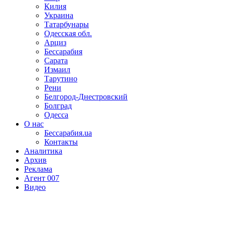
Килия
Украина
Татарбунары
Одесская обл.
Арциз
Бессарабия
Сарата
Измаил
Тарутино
Рени
Белгород-Днестровский
Болград
Одесса
О нас
Бессарабия.ua
Контакты
Аналитика
Архив
Реклама
Агент 007
Видео