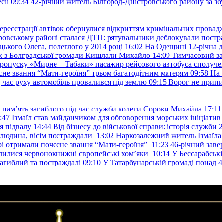
сії
09:34
42-річний житель Білгород-Дністровського району за збу
ереєстрації автівок обернулися відкриттям кримінальних провад
ровському районі сталася ДТП: рятувальники деблокували постр
ького Олега, полеглого у 2014 році
16:02
На Одещині 12-річна д
к з Болградської громади Кишлали Михайло
14:09
Тимчасовий за
пропуску «Мирне – Табаки» пасажир рейсового автобуса сполуче
есне звання “Мати-героїня” трьом багатодітним матерям
09:58
На 
д час руху автомобіль провалився під землю
09:15
Ворог не припи
и пам’ять загиблого під час служби колеги Сороки Михайла
17:11
:47
Ізмаїл став майданчиком для обговорення морських ініціати
я підвалу
14:44
Від бізнесу до військової справи: історія служб
 людина, вісім постраждали
13:02
Наркозалежний житель Ізмаїл
ері отримали почесне звання “Мати-героїня”
11:23
46-річний заве
елилися червонокнижні європейські хом’яки
10:14
У Бессарабськ
загиблий та постраждалі
09:10
У Татарбунарській громаді понад 