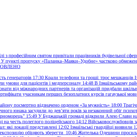
їлі з професійним святом привітали працівників будівельної сфер
У пункті пропуску «Паланка–Маяки–Удобне» частково обмежен
 ОНОВЛЕНО
ть генераторів
17:30
Крали телефони та гроші: троє мешканців Із
и умови для пацієнтів і медперсоналу
14:48
В Ізмаїльському райо
донати від міжнародних партнерів та організацій придбали шкіль
сертифікати учасникам перших безоплатних курсів гагаузької мов
району посмертно відзначено орденом «За мужність»
18:00
Трагіч
чного юнака засудили до дев’яти років за незаконний обіг психот
орноморець”
15:49
У Буджацькій громаді відкрили Алею Слави на
 на честь полеглого поліцейського
14:12
Військовослужбовців з
: які локації представлені
12:02
Ізмаїльські гвардійці виявили 1
е експозицію обіцяють зберегти
10:46
Жителька Одещини просила с