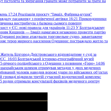
т пістолета та зберігання гранати може потрапити за ґрати на
жень
17:24
Реалізація проєкту “Ізмаїл. Фабрика-кухня”
аждалу пасажирку з понівеченої автівки
16:21
Прикордонники
івчинка вистрибнула з балкона сьомого поверху
хист у ЄС: нові правила для українців
11:23
У Болградському
нням Кишинів — Ізмаїл намагався незаконно провезти партію
Одещині росіяни атакували торговельне судно, завантажене
няє терор мирного населення Одещини: постраждало житло та
Житель Білгород-Дністровського відповідатиме у суді за
в ЄС
16:03
Болградський історико-етнографічний музей
и 25-річного поліцейського з Одещини з позивним «Горн»
14:06
а шахрайським шляхом отримував метадон у двох медичних
рбований чоловік наводив ворожі удари по військових обʼєктах
ій громаді відкрили третій сучасний водоочисний комплекс
45 родин отримали консультації фахівців медичного центру