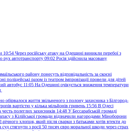
и
10:54
Через російську атаку на Одещині виникли перебої з
о рух автотранспорту
09:02
Росія здійснила масовану
маїльського району понесуть відповідальність за скоєні
ні поліцейські разом із театром імпровізації провели для дітей
ний автобус
11:05
На Одещині очікується зниження температури
и
но обірвалося життя звільненого з полону захисника з Білгород-
ропів вартістю у кілька мільйонів гривень
15:56
В Одесі
 честь полеглих захисників
14:48
У Бессарабській громаді
апасу з Кілійської громади відзначили нагородами Міноборони
2-річного хлопця, який після сварки з батьками хотів втекти до
уд стягнути з росії 50 тисяч євро моральної шкоди через страх