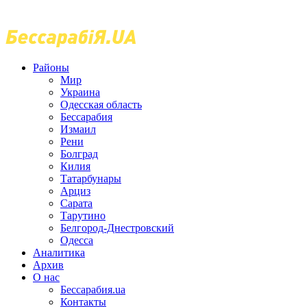
Районы
Мир
Украина
Одесская область
Бессарабия
Измаил
Рени
Болград
Килия
Татарбунары
Арциз
Сарата
Тарутино
Белгород-Днестровский
Одесса
Аналитика
Архив
О нас
Бессарабия.ua
Контакты