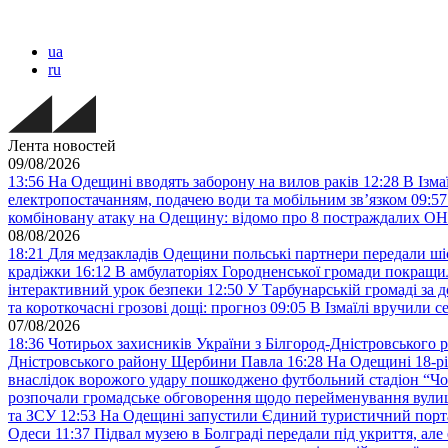
ua
ru
Лента новостей
09/08/2026
13:56
На Одещині вводять заборону на вилов раків
12:28
В Ізма
електропостачанням, подачею води та мобільним звʼязком
09:57
комбіновану атаку на Одещину: відомо про 8 постраждалих
08/08/2026
18:21
Для медзакладів Одещини польські партнери передали шіс
крадіжки
16:12
В амбулаторіях Городненської громади покращил
інтерактивний урок безпеки
12:50
У Тарбунарській громаді за 
та короткочасні грозові дощі: прогноз
09:05
В Ізмаїлі вручили 
07/08/2026
18:36
Чотирьох захисників України з Білгород-Дністровського 
Дністровського району Щербини Павла
16:28
На Одещині 18-рі
внаслідок ворожого удару пошкоджено футбольний стадіон “Ч
розпочали громадське обговорення щодо перейменування вулиці
та ЗСУ
12:53
На Одещині запустили Єдиний туристичний портал
Одеси
11:37
Підвал музею в Болграді передали під укриття, ал