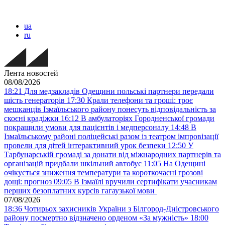
ua
ru
Лента новостей
08/08/2026
18:21
Для медзакладів Одещини польські партнери передали
шість генераторів
17:30
Крали телефони та гроші: троє
мешканців Ізмаїльського району понесуть відповідальність за
скоєні крадіжки
16:12
В амбулаторіях Городненської громади
покращили умови для пацієнтів і медперсоналу
14:48
В
Ізмаїльському районі поліцейські разом із театром імпровізації
провели для дітей інтерактивний урок безпеки
12:50
У
Тарбунарській громаді за донати від міжнародних партнерів та
організацій придбали шкільний автобус
11:05
На Одещині
очікується зниження температури та короткочасні грозові
дощі: прогноз
09:05
В Ізмаїлі вручили сертифікати учасникам
перших безоплатних курсів гагаузької мови
07/08/2026
18:36
Чотирьох захисників України з Білгород-Дністровського
району посмертно відзначено орденом «За мужність»
18:00