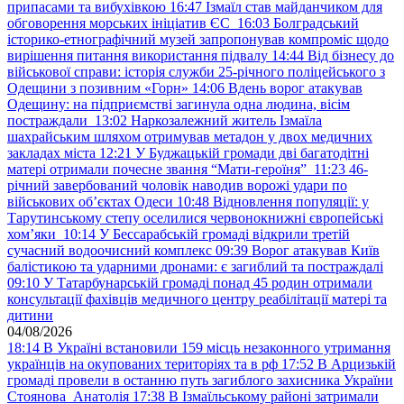
припасами та вибухівкою
16:47
Ізмаїл став майданчиком для
обговорення морських ініціатив ЄС
16:03
Болградський
історико-етнографічний музей запропонував компроміс щодо
вирішення питання використання підвалу
14:44
Від бізнесу до
військової справи: історія служби 25-річного поліцейського з
Одещини з позивним «Горн»
14:06
Вдень ворог атакував
Одещину: на підприємстві загинула одна людина, вісім
постраждали
13:02
Наркозалежний житель Ізмаїла
шахрайським шляхом отримував метадон у двох медичних
закладах міста
12:21
У Буджацькій громади дві багатодітні
матері отримали почесне звання “Мати-героїня”
11:23
46-
річний завербований чоловік наводив ворожі удари по
військових обʼєктах Одеси
10:48
Відновлення популяції: у
Тарутинському степу оселилися червонокнижні європейські
хом’яки
10:14
У Бессарабській громаді відкрили третій
сучасний водоочисний комплекс
09:39
Ворог атакував Київ
балістикою та ударними дронами: є загиблий та постраждалі
09:10
У Татарбунарській громаді понад 45 родин отримали
консультації фахівців медичного центру реабілітації матері та
дитини
04/08/2026
18:14
В Україні встановили 159 місць незаконного утримання
українців на окупованих територіях та в рф
17:52
В Арцизькій
громаді провели в останню путь загиблого захисника України
Стоянова Анатолія
17:38
В Ізмаїльському районі затримали