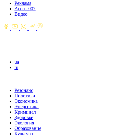
Реклама
Агент 007
Видео
ua
ru
Резонанс
Политика
Экономика
Энергетика
Криминал
Здоровье
Экология
Образование
Культура