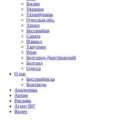
Килия
Украина
Татарбунары
Одесская обл.
Арциз
Бессарабия
Сарата
Измаил
Тарутино
Рени
Белгород-Днестровский
Болград
Одесса
О нас
Бессарабия.ua
Контакты
Аналитика
Архив
Реклама
Агент 007
Видео