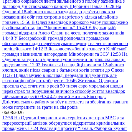
Трагічно обірвалося життя звільненого з полону захисника з
Білгород-Дністровського району Щербини Павла
16:28
На
Одещині 18-річного юнака засудили до дев’яти років за
незаконний обіг психотропів вартістю у кілька мільйонів
гривень
15:56
В Одесі внаслідок ворожого удару пошкоджено
футбольний стадіон “Чорноморець”
15:49
У Буджацькій
громаді відкрили Алею Слави на честь полеглих захисників
14:48
У Бессарабській громаді розпочали громадське
обговорення щодо перейменування вулиці на честь полеглого
поліцейського
14:12
Військовослужбовців запасу з Кілійської
громади відзначили нагородами Міноборони та ЗСУ
12:53
На
Одещині запустили Єдиний туристичний портал: які локації
представлені
12:02
Ізмаїльські гвардійці виявили 12-річного
хлопця, який після сварки з батьками хотів втекти до Одеси
11:37
Підвал музею в Болграді передали під укриття, але
експозицію обіцяють зберегти
10:46
Жителька Одещини
просила суд стягнути з росії 50 тисяч євро моральної шкоди
через страх та порушення звичного способу життя внаслідок
військової агресії
09:34
42-річний житель Білгород-
Дністровського району за збут пістолета та зберігання гранати
може потрапити за ґрати на сім років
06/08/2026
17:56
На Одещині звернення до сервісних центрів МВС для
перереєстрації автівок обернулися відкриттям кримінальних
проваджень
17:24
Реалізація проєкту “Ізмаїл. Фабрика-кухня”