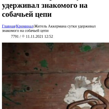
удерживал знакомого на
собачьей цепи
Главная
/
Криминал
/
Житель Аккермана сутки удерживал
знакомого на собачьей цепи
7791
/
11.11.2021 12:52