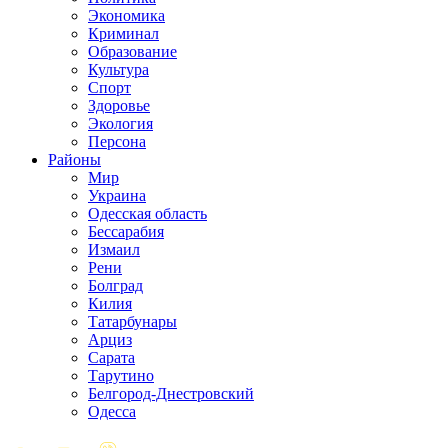
Экономика
Криминал
Образование
Культура
Спорт
Здоровье
Экология
Персона
Районы
Мир
Украина
Одесская область
Бессарабия
Измаил
Рени
Болград
Килия
Татарбунары
Арциз
Сарата
Тарутино
Белгород-Днестровский
Одесса