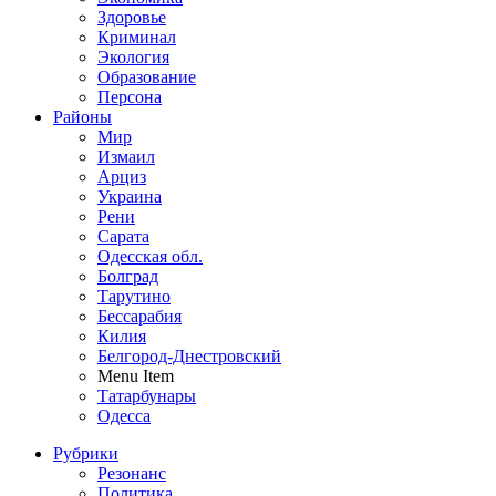
Здоровье
Криминал
Экология
Образование
Персона
Районы
Мир
Измаил
Арциз
Украина
Рени
Сарата
Одесская обл.
Болград
Тарутино
Бессарабия
Килия
Белгород-Днестровский
Menu Item
Татарбунары
Одесса
Рубрики
Резонанс
Политика