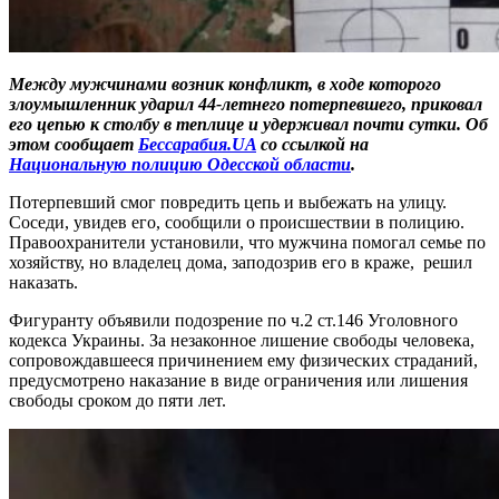
Между мужчинами возник конфликт, в ходе которого
злоумышленник ударил 44-летнего потерпевшего, приковал
его цепью к столбу в теплице и удерживал почти сутки. Об
этом сообщает
Бессарабия.UA
со ссылкой на
Национальную полицию Одесской области
.
Потерпевший смог повредить цепь и выбежать на улицу.
Соседи, увидев его, сообщили о происшествии в полицию.
Правоохранители установили, что мужчина помогал семье по
хозяйству, но владелец дома, заподозрив его в краже, решил
наказать.
Фигуранту объявили подозрение по ч.2 ст.146 Уголовного
кодекса Украины. За незаконное лишение свободы человека,
сопровождавшееся причинением ему физических страданий,
предусмотрено наказание в виде ограничения или лишения
свободы сроком до пяти лет.