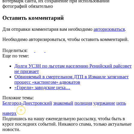
вотермарк сайта, их сохранение при использовании
фотографий обязательно
Оставить комментарий
Для отправки комментария вам необходимо
авторизоваться
.
Необходимо авторизироваться, чтобы оставить комментарий.
Поделиться:
Еще по теме:
Долги УСЗН по льготам населению Ренийский райсовет
не признает
Обвиняемый в смертельном ДТП в Измаиле затягивает
процесс «кастингом» адвокатов
«Горели» заводские цеха…
Похожие темы:
Белгород-Днестровский
знакомый
полиция
удержание
цепь
наверх
Подпишись на нашу еженедельную рассылку, чтобы быть в
курсе последних событий. Никакого спама, только актуальные
новости.