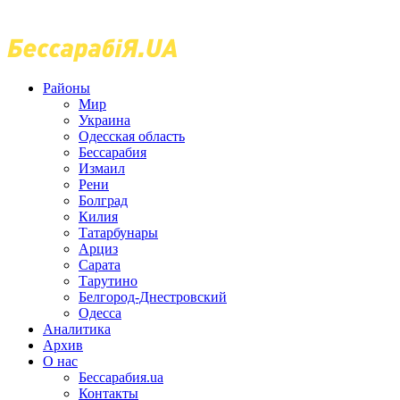
Районы
Мир
Украина
Одесская область
Бессарабия
Измаил
Рени
Болград
Килия
Татарбунары
Арциз
Сарата
Тарутино
Белгород-Днестровский
Одесса
Аналитика
Архив
О нас
Бессарабия.ua
Контакты