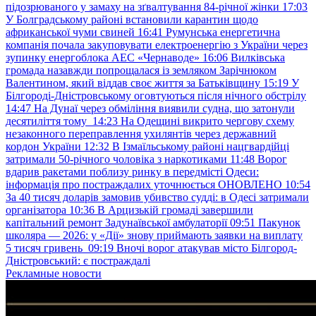
підозрюваного у замаху на зґвалтування 84-річної жінки
17:03
У Болградському районі встановили карантин щодо
африканської чуми свиней
16:41
Румунська енергетична
компанія почала закуповувати електроенергію з України через
зупинку енергоблока АЕС «Чернаводе»
16:06
Вилківська
громада назавжди попрощалася із земляком Зарічнюком
Валентином, який віддав своє життя за Батьківщину
15:19
У
Білгороді-Дністровському оговтуються після нічного обстрілу
14:47
На Дунаї через обміління виявили судна, що затонули
десятиліття тому
14:23
На Одещині викрито чергову схему
незаконного переправлення ухилянтів через державний
кордон України
12:32
В Ізмаїльському районі нацгвардійці
затримали 50-річного чоловіка з наркотиками
11:48
Ворог
вдарив ракетами поблизу ринку в передмісті Одеси:
інформація про постраждалих уточнюється ОНОВЛЕНО
10:54
За 40 тисяч доларів замовив убивство судді: в Одесі затримали
організатора
10:36
В Арцизькій громаді завершили
капітальний ремонт Задунаївської амбулаторії
09:51
Пакунок
школяра — 2026: у «Дії» знову приймають заявки на виплату
5 тисяч гривень
09:19
Вночі ворог атакував місто Білгород-
Дністровський: є постраждалі
Рекламные новости