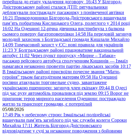
перейшла до етапу укладення договору
16:43
У Білгород-
Дністровському районі сталася ДТП: рятувальники
деблокували постраждалу пасажирку з понівеченої автівки
16:21
Прикордонники Білгорода-Дністровського вшанували
пам’ять побратима Кислицького Олега, полеглого у 2014 році
16:02
На Одещині 12-річна дівчинка вистрибнула з балкона
сьомого поверху багатоповерхівки
14:58
На передовій загинув
молодий захисник з Болградської громади Кишлали Михайло
14:09
Тимчасовий захист у ЄС: нові правила для українців
11:23
У Болградському районі працюватиме вакцинальний
автобус
11:02
Через пункт пропуску «Мирне – Табаки»
пасажир рейсового автобуса сполученням Кишинів — Ізмаїл
намагався незаконно провезти партію лікарських засобів
10:17
В Ізмаїльському районі присвоїли почесне звання “Мати-
героїня” трьом багатодітним матерям
09:58
На Одещині
росіяни атакували торговельне судно, завантажене
українською пшеницею: загинув член екіпажу
09:44
В Одесі
під час руху автомобіль провалився під землю
09:15
Ворог не
припиняє терор мирного населення Одещини: постраждало
житло та транспорт громадян, є потерпілий
05/08/2026
17:49
Рік у небесному строю: Ізмаїльські поліцейські
вшанували пам’ять загиблого під час служби колеги Сороки
Михайла
17:11
Житель Білгород-Дністровського
відповідатиме у суді за незаконне поводження з бойовими