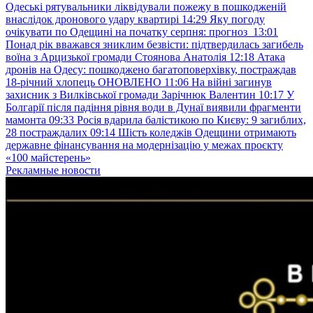
Одеські рятувальники ліквідували пожежу в пошкодженій
внаслідок дронового удару квартирі
14:29
Яку погоду
очікувати по Одещині на початку серпня: прогноз
13:01
Понад рік вважався зниклим безвісти: підтвердилась загибель
воїна з Арцизької громади Стоянова Анатолія
12:18
Атака
дронів на Одесу: пошкоджено багатоповерхівку, постраждав
18-річний хлопець ОНОВЛЕНО
11:06
На війні загинув
захисник з Вилківської громади Зарічнюк Валентин
10:17
У
Болгарії після падіння рівня води в Дунаї виявили фрагменти
мамонта
09:33
Росія вдарила балістикою по Києву: 9 загиблих,
28 постраждалих
09:14
Шість коледжів Одещини отримають
державне фінансування на модернізацію у межах проєкту
«100 майстерень»
Рекламные новости