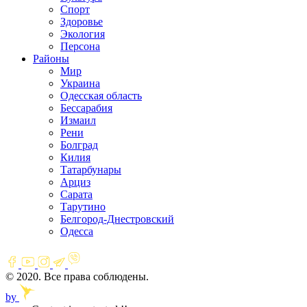
Спорт
Здоровье
Экология
Персона
Районы
Мир
Украина
Одесская область
Бессарабия
Измаил
Рени
Болград
Килия
Татарбунары
Арциз
Сарата
Тарутино
Белгород-Днестровский
Одесса
© 2020. Все права соблюдены.
by