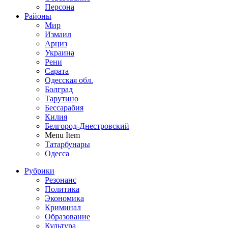
Персона
Районы
Мир
Измаил
Арциз
Украина
Рени
Сарата
Одесская обл.
Болград
Тарутино
Бессарабия
Килия
Белгород-Днестровский
Menu Item
Татарбунары
Одесса
Рубрики
Резонанс
Политика
Экономика
Криминал
Образование
Культура