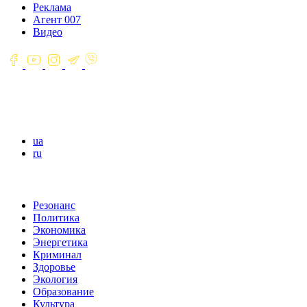
Реклама
Агент 007
Видео
ua
ru
Резонанс
Политика
Экономика
Энергетика
Криминал
Здоровье
Экология
Образование
Культура