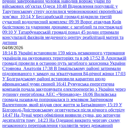
річний завербований чоловік наводив ворожі удари по
військових обʼєктах Одеси
10:48
Відновлення популяції: у
Тарутинському степу оселилися червонокнижні європейські
хом’яки
10:14
У Бессарабській громаді відкрили третій
сучасний водоочисний комплекс
09:39
Ворог атакував Київ
балістикою та ударними дронами: є загиблий та постраждалі
09:10
У Татарбунарській громаді понад 45 родин отримали
консультації фахівців медичного центру реабілітації матері та
дитини
04/08/2026
18:14
В Україні встановили 159 місць незаконного утримання
українців на окупованих територіях та в рф
17:52
В Арцизькій
громаді провели в останню путь загиблого захисника України
Стоянова Анатолія
17:38
В Ізмаїльському районі затримали
підозрюваного у замаху на зґвалтування 84-річної жінки
17:03
У Болградському районі встановили карантин щодо
африканської чуми свиней
16:41
Румунська енергетична
компанія почала закуповувати електроенергію з України через
зупинку енергоблока АЕС «Чернаводе»
16:06
Вилківська
громада назавжди попрощалася із земляком Зарічнюком
Валентином, який віддав своє життя за Батьківщину
15:19
У
Білгороді-Дністровському оговтуються після нічного обстрілу
14:47
На Дунаї через обміління виявили судна, що затонули
десятиліття тому
14:23
На Одещині викрито чергову схему
незаконного переправлення ухилянтів через державний