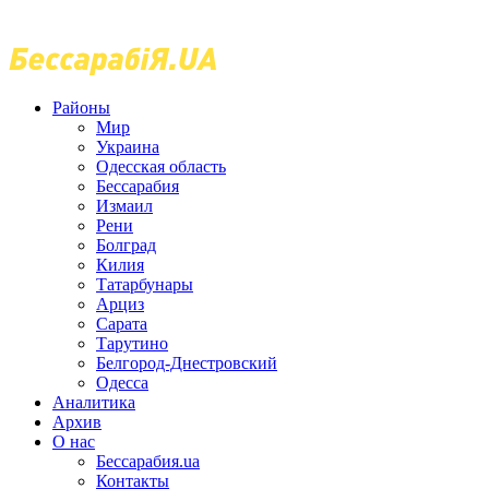
Районы
Мир
Украина
Одесская область
Бессарабия
Измаил
Рени
Болград
Килия
Татарбунары
Арциз
Сарата
Тарутино
Белгород-Днестровский
Одесса
Аналитика
Архив
О нас
Бессарабия.ua
Контакты