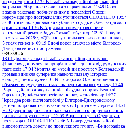
кордон України
12:32
В Ізмаїльському районі нацгвардійці
затримали 50-річного чоловіка з наркотиками
11:48
Ворог
вдарив ракетами поблизу ринку в передмісті Одеси:
інформація про постраждалих уточнюється ОНОВЛЕНО
10:54
За 40 тисяч доларів замовив убивство судді: в Одесі затримали
організатора
10:36
В Арцизькій громаді завершили
капітальний ремонт Задунаївської амбулаторії
09:51
Пакунок
школяра — 2026: у «Дії» знову приймають заявки на виплату
5 тисяч гривень
09:19
Вночі ворог атакував місто Білгород-
Дністровський: є постраждалі
03/08/2026
18:01
Два медзаклади Ізмаїльського району отримали
фінансову допомогу на придбання обладнання від румунських
партнерів
17:04
Укриття чи музейний простір: у Болградській
громаді виникла суперечка навколо підвалу історико-
етнографічного музею
16:39
На дорогах Одещини вводять
обмеження руху для вантажівок через аномальну спеку
15:46
Ворог здійснив атаку на цивільні судна в портах Великої
Одеси та Дунайського регіону: пошкоджено буксир
14:37
Через два роки після загибелі у Білгород-Дністровському
районі попрощаються із захисником Гриценком Сергієм
14:21
На Одещині водійка авто наїхала на свого однорічного сина:
дитина загинула на місці
12:59
Ворог атакував Одещину: є
постраждалі ОНОВЛЕНО
12:46
У Болградському районі
відремонтують дорогу до пропускного пункту «Виноградівка