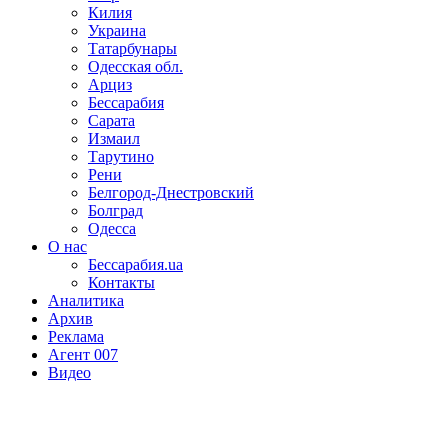
Килия
Украина
Татарбунары
Одесская обл.
Арциз
Бессарабия
Сарата
Измаил
Тарутино
Рени
Белгород-Днестровский
Болград
Одесса
О нас
Бессарабия.ua
Контакты
Аналитика
Архив
Реклама
Агент 007
Видео