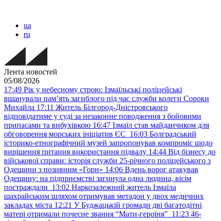
ua
ru
Лента новостей
05/08/2026
17:49
Рік у небесному строю: Ізмаїльські поліцейські
вшанували пам’ять загиблого під час служби колеги Сороки
Михайла
17:11
Житель Білгород-Дністровського
відповідатиме у суді за незаконне поводження з бойовими
припасами та вибухівкою
16:47
Ізмаїл став майданчиком для
обговорення морських ініціатив ЄС
16:03
Болградський
історико-етнографічний музей запропонував компроміс щодо
вирішення питання використання підвалу
14:44
Від бізнесу до
військової справи: історія служби 25-річного поліцейського з
Одещини з позивним «Горн»
14:06
Вдень ворог атакував
Одещину: на підприємстві загинула одна людина, вісім
постраждали
13:02
Наркозалежний житель Ізмаїла
шахрайським шляхом отримував метадон у двох медичних
закладах міста
12:21
У Буджацькій громади дві багатодітні
матері отримали почесне звання “Мати-героїня”
11:23
46-