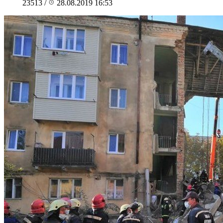
23513
/
28.08.2019 16:53