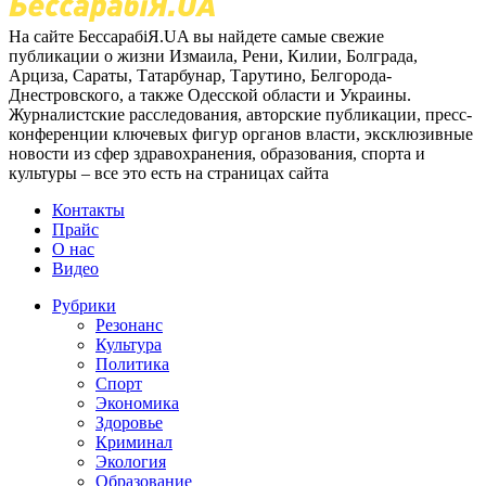
На сайте БессарабіЯ.UA вы найдете самые свежие
публикации о жизни Измаила, Рени, Килии, Болграда,
Арциза, Сараты, Татарбунар, Тарутино, Белгорода-
Днестровского, а также Одесской области и Украины.
Журналистские расследования, авторские публикации, пресс-
конференции ключевых фигур органов власти, эксклюзивные
новости из сфер здравохранения, образования, спорта и
культуры – все это есть на страницах сайта
Контакты
Прайс
О нас
Видео
Рубрики
Резонанс
Культура
Политика
Спорт
Экономика
Здоровье
Криминал
Экология
Образование