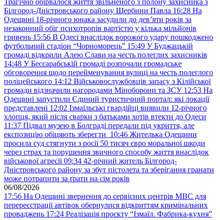
Трагічно обірвалося життя звільненого з полону захисника з
Білгород-Дністровського району Щербини Павла
16:28
На
Одещині 18-річного юнака засудили до дев’яти років за
незаконний обіг психотропів вартістю у кілька мільйонів
гривень
15:56
В Одесі внаслідок ворожого удару пошкоджено
футбольний стадіон “Чорноморець”
15:49
У Буджацькій
громаді відкрили Алею Слави на честь полеглих захисників
14:48
У Бессарабській громаді розпочали громадське
обговорення щодо перейменування вулиці на честь полеглого
поліцейського
14:12
Військовослужбовців запасу з Кілійської
громади відзначили нагородами Міноборони та ЗСУ
12:53
На
Одещині запустили Єдиний туристичний портал: які локації
представлені
12:02
Ізмаїльські гвардійці виявили 12-річного
хлопця, який після сварки з батьками хотів втекти до Одеси
11:37
Підвал музею в Болграді передали під укриття, але
експозицію обіцяють зберегти
10:46
Жителька Одещини
просила суд стягнути з росії 50 тисяч євро моральної шкоди
через страх та порушення звичного способу життя внаслідок
військової агресії
09:34
42-річний житель Білгород-
Дністровського району за збут пістолета та зберігання гранати
може потрапити за ґрати на сім років
06/08/2026
17:56
На Одещині звернення до сервісних центрів МВС для
перереєстрації автівок обернулися відкриттям кримінальних
проваджень
17:24
Реалізація проєкту “Ізмаїл. Фабрика-кухня”