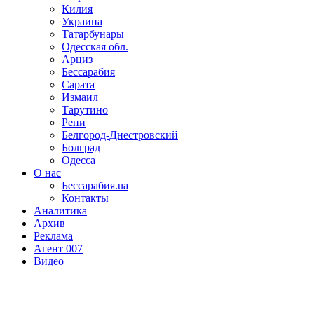
Килия
Украина
Татарбунары
Одесская обл.
Арциз
Бессарабия
Сарата
Измаил
Тарутино
Рени
Белгород-Днестровский
Болград
Одесса
О нас
Бессарабия.ua
Контакты
Аналитика
Архив
Реклама
Агент 007
Видео