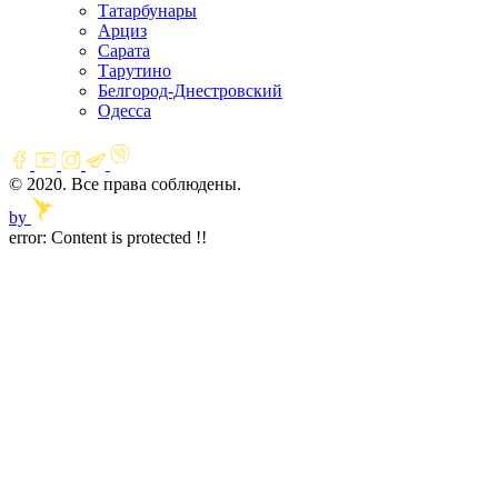
Татарбунары
Арциз
Сарата
Тарутино
Белгород-Днестровский
Одесса
© 2020. Все права соблюдены.
by
error:
Content is protected !!