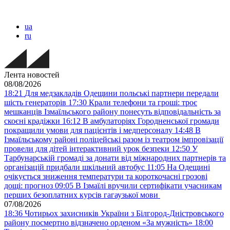
ua
ru
Лента новостей
08/08/2026
18:21
Для медзакладів Одещини польські партнери передали
шість генераторів
17:30
Крали телефони та гроші: троє
мешканців Ізмаїльського району понесуть відповідальність за
скоєні крадіжки
16:12
В амбулаторіях Городненської громади
покращили умови для пацієнтів і медперсоналу
14:48
В
Ізмаїльському районі поліцейські разом із театром імпровізації
провели для дітей інтерактивний урок безпеки
12:50
У
Тарбунарській громаді за донати від міжнародних партнерів та
організацій придбали шкільний автобус
11:05
На Одещині
очікується зниження температури та короткочасні грозові
дощі: прогноз
09:05
В Ізмаїлі вручили сертифікати учасникам
перших безоплатних курсів гагаузької мови
07/08/2026
18:36
Чотирьох захисників України з Білгород-Дністровського
району посмертно відзначено орденом «За мужність»
18:00