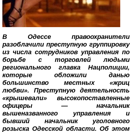
В Одессе правоохранители
разоблачили преступную группировку
из числа сотрудников управления по
борьбе с торговлей людьми
регионального главка Нацполиции,
которые обложили данью
большинство местных «жриц
любви». Преступную деятельность
«крышевали» высокопоставленные
офицеры — начальник
вышеназванного управления и
бывший начальник уголовного
розыска Одесской области. Об этом