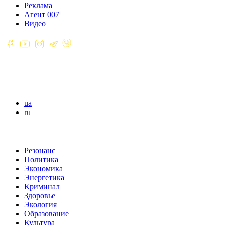
Реклама
Агент 007
Видео
ua
ru
Резонанс
Политика
Экономика
Энергетика
Криминал
Здоровье
Экология
Образование
Культура