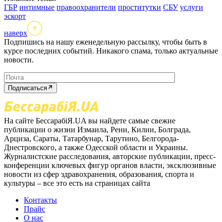
ГБР
интимные
правоохранители
проститутки
СБУ
услуги
эскорт
наверх
Подпишись на нашу еженедельную рассылку, чтобы быть в
курсе последних событий. Никакого спама, только актуальные
новости.
Подписаться
На сайте БессарабіЯ.UA вы найдете самые свежие
публикации о жизни Измаила, Рени, Килии, Болграда,
Арциза, Сараты, Татарбунар, Тарутино, Белгорода-
Днестровского, а также Одесской области и Украины.
Журналистские расследования, авторские публикации, пресс-
конференции ключевых фигур органов власти, эксклюзивные
новости из сфер здравохранения, образования, спорта и
культуры – все это есть на страницах сайта
Контакты
Прайс
О нас