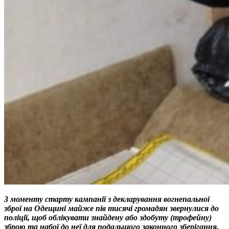
З моменту старту кампанії з декларування вогнепальної
зброї на Одещині майже пів тисячі громадян звернулися до
поліції, щоб облікувати знайдену або здобуту (трофейну)
зброю та набої до неї для подальшого законного зберігання.