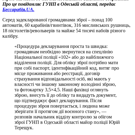
Про це повідомляє ГУНП в Одеській області, передає
Бессарабія.UA.
Серед задекларованої громадянами зброї – понад 100
автоматів, 60 карабінів/гвинтівок, 316 мисливських рушниць,
18 пістолетів/револьверів та майже 54 тисячі набоїв різного
калібру.
«Процедура декларування проста та швидка:
громадянам необхідно звернутися на спецлінію
Національної поліції «102» або до найближчого
відділення поліції. Для обліку зброї потрібно мати
при собі паспорт, ідентифікаційний код, витяг про
місце проживання або реєстрації, договір
страхування відповідальності осіб, які мають у
власності чи іншому законному володінні зброю,
та фотокартку 3,5×4,5. Наші фахівці оглянуть
зброю, внесуть її до обліку та видадуть документ,
що підтверджує факт декларування. Після
процедури зброя повертається, і людина може
зберігати її протягом дії воєнного стану», —
розповів начальник відділу контролю за обігом
зброї ГУНП в Одеській області майор поліції Юрій
Терещук.