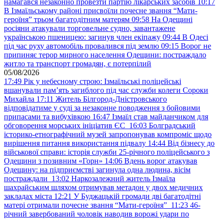
намагався незаконно провезти партію лікарських засобів
10:17
В Ізмаїльському районі присвоїли почесне звання “Мати-
героїня” трьом багатодітним матерям
09:58
На Одещині
росіяни атакували торговельне судно, завантажене
українською пшеницею: загинув член екіпажу
09:44
В Одесі
під час руху автомобіль провалився під землю
09:15
Ворог не
припиняє терор мирного населення Одещини: постраждало
житло та транспорт громадян, є потерпілий
05/08/2026
17:49
Рік у небесному строю: Ізмаїльські поліцейські
вшанували пам’ять загиблого під час служби колеги Сороки
Михайла
17:11
Житель Білгород-Дністровського
відповідатиме у суді за незаконне поводження з бойовими
припасами та вибухівкою
16:47
Ізмаїл став майданчиком для
обговорення морських ініціатив ЄС
16:03
Болградський
історико-етнографічний музей запропонував компроміс щодо
вирішення питання використання підвалу
14:44
Від бізнесу до
військової справи: історія служби 25-річного поліцейського з
Одещини з позивним «Горн»
14:06
Вдень ворог атакував
Одещину: на підприємстві загинула одна людина, вісім
постраждали
13:02
Наркозалежний житель Ізмаїла
шахрайським шляхом отримував метадон у двох медичних
закладах міста
12:21
У Буджацькій громади дві багатодітні
матері отримали почесне звання “Мати-героїня”
11:23
46-
річний завербований чоловік наводив ворожі удари по