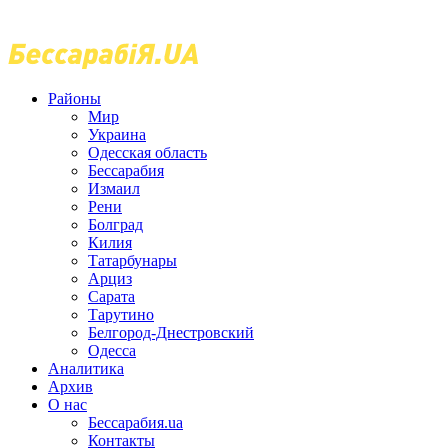
Районы
Мир
Украина
Одесская область
Бессарабия
Измаил
Рени
Болград
Килия
Татарбунары
Арциз
Сарата
Тарутино
Белгород-Днестровский
Одесса
Аналитика
Архив
О нас
Бессарабия.ua
Контакты