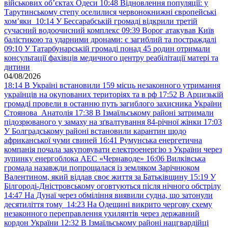
військових обʼєктах Одеси
10:48
Відновлення популяції: у
Тарутинському степу оселилися червонокнижні європейські
хом’яки
10:14
У Бессарабській громаді відкрили третій
сучасний водоочисний комплекс
09:39
Ворог атакував Київ
балістикою та ударними дронами: є загиблий та постраждалі
09:10
У Татарбунарській громаді понад 45 родин отримали
консультації фахівців медичного центру реабілітації матері та
дитини
04/08/2026
18:14
В Україні встановили 159 місць незаконного утримання
українців на окупованих територіях та в рф
17:52
В Арцизькій
громаді провели в останню путь загиблого захисника України
Стоянова Анатолія
17:38
В Ізмаїльському районі затримали
підозрюваного у замаху на зґвалтування 84-річної жінки
17:03
У Болградському районі встановили карантин щодо
африканської чуми свиней
16:41
Румунська енергетична
компанія почала закуповувати електроенергію з України через
зупинку енергоблока АЕС «Чернаводе»
16:06
Вилківська
громада назавжди попрощалася із земляком Зарічнюком
Валентином, який віддав своє життя за Батьківщину
15:19
У
Білгороді-Дністровському оговтуються після нічного обстрілу
14:47
На Дунаї через обміління виявили судна, що затонули
десятиліття тому
14:23
На Одещині викрито чергову схему
незаконного переправлення ухилянтів через державний
кордон України
12:32
В Ізмаїльському районі нацгвардійці