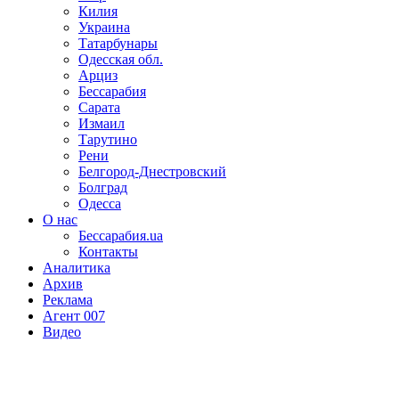
Килия
Украина
Татарбунары
Одесская обл.
Арциз
Бессарабия
Сарата
Измаил
Тарутино
Рени
Белгород-Днестровский
Болград
Одесса
О нас
Бессарабия.ua
Контакты
Аналитика
Архив
Реклама
Агент 007
Видео