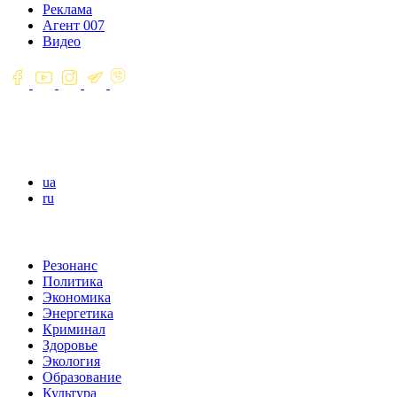
Реклама
Агент 007
Видео
ua
ru
Резонанс
Политика
Экономика
Энергетика
Криминал
Здоровье
Экология
Образование
Культура