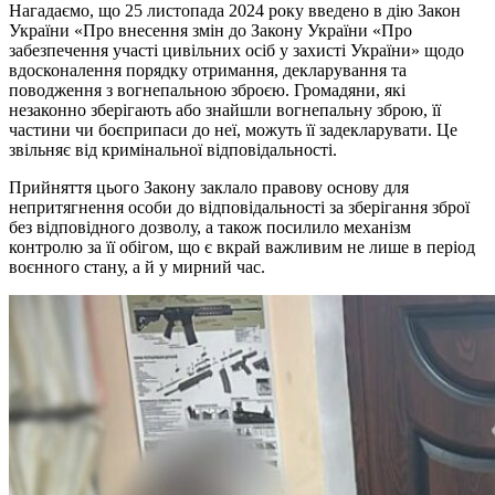
Нагадаємо, що 25 листопада 2024 року введено в дію Закон
України «Про внесення змін до Закону України «Про
забезпечення участі цивільних осіб у захисті України» щодо
вдосконалення порядку отримання, декларування та
поводження з вогнепальною зброєю. Громадяни, які
незаконно зберігають або знайшли вогнепальну зброю, її
частини чи боєприпаси до неї, можуть її задекларувати. Це
звільняє від кримінальної відповідальності.
Прийняття цього Закону заклало правову основу для
непритягнення особи до відповідальності за зберігання зброї
без відповідного дозволу, а також посилило механізм
контролю за її обігом, що є вкрай важливим не лише в період
воєнного стану, а й у мирний час.