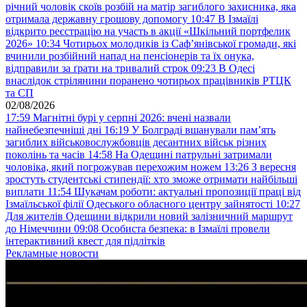
річний чоловік скоїв розбій на матір загиблого захисника, яка
отримала державну грошову допомогу
10:47
В Ізмаїлі
відкрито реєстрацію на участь в акції «Шкільний портфелик
2026»
10:34
Чотирьох молодиків із Саф’янівської громади, які
вчинили розбійний напад на пенсіонерів та їх онука,
відправили за ґрати на тривалий строк
09:23
В Одесі
внаслідок стрілянини поранено чотирьох працівників РТЦК
та СП
02/08/2026
17:59
Магнітні бурі у серпні 2026: вчені назвали
найнебезпечніші дні
16:19
У Болграді вшанували пам’ять
загиблих військовослужбовців десантних військ різних
поколінь та часів
14:58
На Одещині патрульні затримали
чоловіка, який погрожував перехожим ножем
13:26
З вересня
зростуть студентські стипендії: хто зможе отримати найбільші
виплати
11:54
Шукачам роботи: актуальні пропозиції праці від
Ізмаїльської філії Одеського обласного центру зайнятості
10:27
Для жителів Одещини відкрили новий залізничний маршрут
до Німеччини
09:08
Особиста безпека: в Ізмаїлі провели
інтерактивний квест для підлітків
Рекламные новости