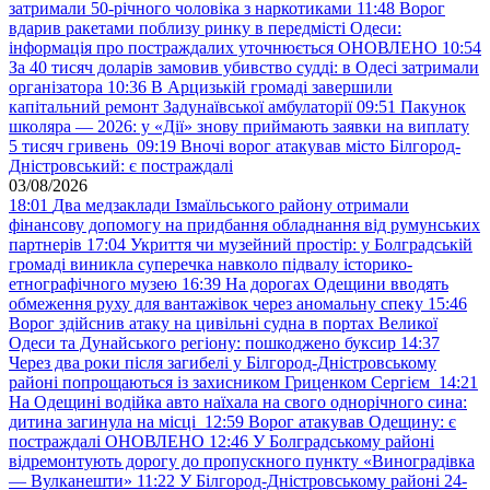
затримали 50-річного чоловіка з наркотиками
11:48
Ворог
вдарив ракетами поблизу ринку в передмісті Одеси:
інформація про постраждалих уточнюється ОНОВЛЕНО
10:54
За 40 тисяч доларів замовив убивство судді: в Одесі затримали
організатора
10:36
В Арцизькій громаді завершили
капітальний ремонт Задунаївської амбулаторії
09:51
Пакунок
школяра — 2026: у «Дії» знову приймають заявки на виплату
5 тисяч гривень
09:19
Вночі ворог атакував місто Білгород-
Дністровський: є постраждалі
03/08/2026
18:01
Два медзаклади Ізмаїльського району отримали
фінансову допомогу на придбання обладнання від румунських
партнерів
17:04
Укриття чи музейний простір: у Болградській
громаді виникла суперечка навколо підвалу історико-
етнографічного музею
16:39
На дорогах Одещини вводять
обмеження руху для вантажівок через аномальну спеку
15:46
Ворог здійснив атаку на цивільні судна в портах Великої
Одеси та Дунайського регіону: пошкоджено буксир
14:37
Через два роки після загибелі у Білгород-Дністровському
районі попрощаються із захисником Гриценком Сергієм
14:21
На Одещині водійка авто наїхала на свого однорічного сина:
дитина загинула на місці
12:59
Ворог атакував Одещину: є
постраждалі ОНОВЛЕНО
12:46
У Болградському районі
відремонтують дорогу до пропускного пункту «Виноградівка
— Вулканешти»
11:22
У Білгород-Дністровському районі 24-