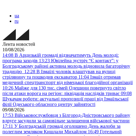
ua
ru
Лента новостей
10/08/2026
14:08
В Арцизькій громаді відзначатимуть День молоді:
програма заходів
13:23
Ювілейна зустріч “Є контакт”: у
Болградському районі активна молодь відновила багаторічну
традицію
12:28
В Ізмаїлі чоловік влаштував на вулиці
стрілянину та пошкодив екскаватор
11:04
Ізмаїл отримав
медичний спецтранспорт від німецької благодійної організації
10:26
Майже для 130 тис. сімей Одещини повернуто світло
після атаки ворога на регіон: ліквідація наслідків триває
09:08
Шукачам роботи: актуальні пропозиції праці від Ізмаїльської
філії Одеського обласного центру зайнятості
09/08/2026
17:53
Військовослужбовця з Білгород-Дністровського району
вдруге засудили за самовільне залишення військової частини
17:11
У Болградській громаді оголошено День жалоби за
полеглим земляком Кишлали Михайлом
16:49
Готельний