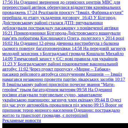
17:56
На Одещині звернення до сервісних центрів МВС для
перереєстрації автівок обернулися відкриттям кримінальних
проваджень
17:24
Реалізація проєкту “Ізмаїл. Фабрика-кухня”
перейшла до етапу укладення договору
16:43
У Білгород-
Дністровському районі сталася ДТП: рятувальники
деблокували постраждалу пасажирку з понівеченої автівки
16:21
Прикордонники Білгорода-Дністровського вшанували
пам’ять побратима Кислицького Олега, полеглого у 2014 році
16:02
На Одещині 12-річна дівчинка вистрибнула з балкона
сьомого поверху багатоповерхівки
14:58
На передовій загинув
молодий захисник з Болградської громади Кишлали Михайло
14:09
Тимчасовий захист у ЄС: нові правила для українців
11:23
У Болградському районі працюватиме вакцинальний
автобус
11:02
Через пункт пропуску «Мирне – Табаки»
пасажир рейсового автобуса сполученням Кишинів — Ізмаїл
намагався незаконно провезти партію лікарських засобів
10:17
В Ізмаїльському районі присвоїли почесне звання “Мати-
героїня” трьом багатодітним матерям
09:58
На Одещині
росіяни атакували торговельне судно, завантажене
українською пшеницею: загинув член екіпажу
09:44
В Одесі
під час руху автомобіль провалився під землю
09:15
Ворог не
припиняє терор мирного населення Одещини: постраждало
житло та транспорт громадян, є потерпілий
Рекламные новости