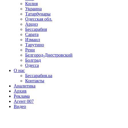
Килия
Украина
Татарбунары
Одесская обл.
Арциз
Бессарабия
Сарата
Измаил
Тарутино
Рени
Белгород-Днестровский
Болград
Одесса
О нас
Бессарабия.ua
Контакты
Аналитика
Архив
Реклама
Агент 007
Видео