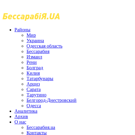
Районы
Мир
Украина
Одесская область
Бессарабия
Измаил
Рени
Болград
Килия
Татарбунары
Арциз
Сарата
Тарутино
Белгород-Днестровский
Одесса
Аналитика
Архив
О нас
Бессарабия.ua
Контакты