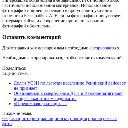
Гиперссылка обязательна вне зависимости от полного либо
частичного использования материалов. Использование
фотографий и видео разрешается при условии указания
источника Бессарабія.UA. Если на фотографии присутствует
вотермарк сайта, их сохранение при использовании
фотографий обязательно
Оставить комментарий
Для отправки комментария вам необходимо
авторизоваться
.
Необходимо авторизироваться, чтобы оставить комментарий.
Поделиться:
Еще по теме:
Долги УСЗН по льготам населению Ренийский райсовет
не признает
Обвиняемый в смертельном ДТП в Измаиле затягивает
процесс «кастингом» адвокатов
«Горели» заводские цеха…
Похожие темы:
без
вести
интернет
нашли
поиски
полиция
пропал
розыск
фото