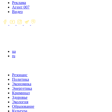
Реклама
Агент 007
Видео
ua
ru
Резонанс
Политика
Экономика
Энергетика
Криминал
Здоровье
Экология
Образование
Культура