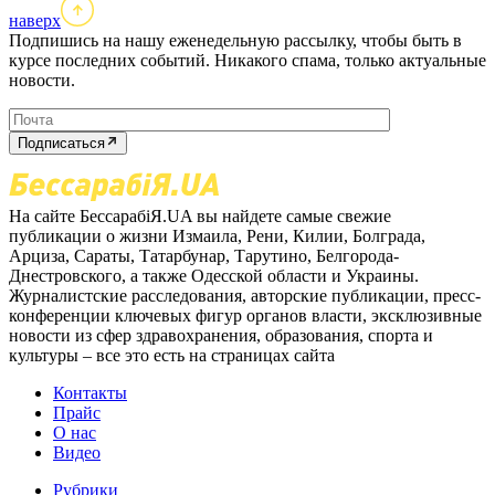
наверх
Подпишись на нашу еженедельную рассылку, чтобы быть в
курсе последних событий. Никакого спама, только актуальные
новости.
Подписаться
На сайте БессарабіЯ.UA вы найдете самые свежие
публикации о жизни Измаила, Рени, Килии, Болграда,
Арциза, Сараты, Татарбунар, Тарутино, Белгорода-
Днестровского, а также Одесской области и Украины.
Журналистские расследования, авторские публикации, пресс-
конференции ключевых фигур органов власти, эксклюзивные
новости из сфер здравохранения, образования, спорта и
культуры – все это есть на страницах сайта
Контакты
Прайс
О нас
Видео
Рубрики