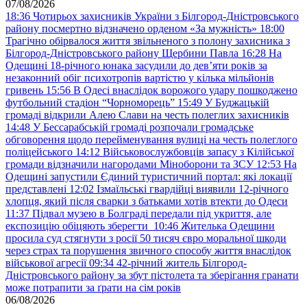
07/08/2026
18:36
Чотирьох захисників України з Білгород-Дністровського
району посмертно відзначено орденом «За мужність»
18:00
Трагічно обірвалося життя звільненого з полону захисника з
Білгород-Дністровського району Щербини Павла
16:28
На
Одещині 18-річного юнака засудили до дев’яти років за
незаконний обіг психотропів вартістю у кілька мільйонів
гривень
15:56
В Одесі внаслідок ворожого удару пошкоджено
футбольний стадіон “Чорноморець”
15:49
У Буджацькій
громаді відкрили Алею Слави на честь полеглих захисників
14:48
У Бессарабській громаді розпочали громадське
обговорення щодо перейменування вулиці на честь полеглого
поліцейського
14:12
Військовослужбовців запасу з Кілійської
громади відзначили нагородами Міноборони та ЗСУ
12:53
На
Одещині запустили Єдиний туристичний портал: які локації
представлені
12:02
Ізмаїльські гвардійці виявили 12-річного
хлопця, який після сварки з батьками хотів втекти до Одеси
11:37
Підвал музею в Болграді передали під укриття, але
експозицію обіцяють зберегти
10:46
Жителька Одещини
просила суд стягнути з росії 50 тисяч євро моральної шкоди
через страх та порушення звичного способу життя внаслідок
військової агресії
09:34
42-річний житель Білгород-
Дністровського району за збут пістолета та зберігання гранати
може потрапити за ґрати на сім років
06/08/2026