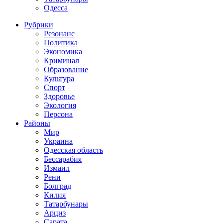
Одесса
Рубрики
Резонанс
Политика
Экономика
Криминал
Образование
Культура
Спорт
Здоровье
Экология
Персона
Районы
Мир
Украина
Одесская область
Бессарабия
Измаил
Рени
Болград
Килия
Татарбунары
Арциз
Сарата