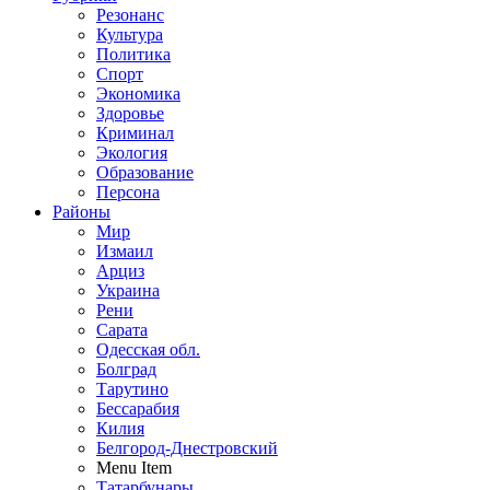
Резонанс
Культура
Политика
Спорт
Экономика
Здоровье
Криминал
Экология
Образование
Персона
Районы
Мир
Измаил
Арциз
Украина
Рени
Сарата
Одесская обл.
Болград
Тарутино
Бессарабия
Килия
Белгород-Днестровский
Menu Item
Татарбунары