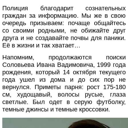
Полиция благодарит сознательных
граждан за информацию. Мы же в свою
очередь призываем: почаще общайтесь
со своими родными, не обижайте друг
друга и не создавайте почвы для паники.
Её в жизни и так хватает…
Напомним, продолжаются поиски
Соловьева Ивана Вадимовича, 1999 года
рождения, который 14 октября текущего
года ушел из дома и до сих пор не
вернулся. Приметы парня: рост 175-180
см, худощавый, волосы русые, глаза
светлые. Был одет в серую футболку,
темные джинсы и темные кроссовки.