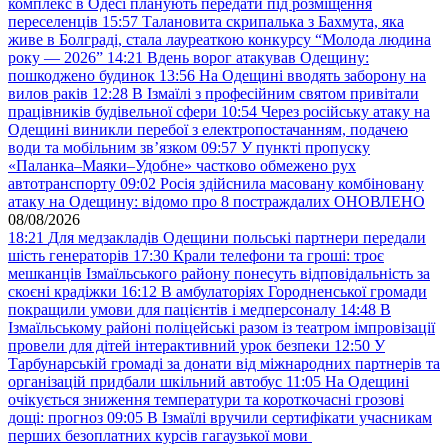
комплекс в Одесі планують передати під розміщення
переселенців
15:57
Талановита скрипалька з Бахмута, яка
живе в Болграді, стала лауреаткою конкурсу “Молода людина
року — 2026”
14:21
Вдень ворог атакував Одещину:
пошкоджено будинок
13:56
На Одещині вводять заборону на
вилов раків
12:28
В Ізмаїлі з професійним святом привітали
працівників будівельної сфери
10:54
Через російську атаку на
Одещині виникли перебої з електропостачанням, подачею
води та мобільним звʼязком
09:57
У пункті пропуску
«Паланка–Маяки–Удобне» частково обмежено рух
автотранспорту
09:02
Росія здійснила масовану комбіновану
атаку на Одещину: відомо про 8 постраждалих ОНОВЛЕНО
08/08/2026
18:21
Для медзакладів Одещини польські партнери передали
шість генераторів
17:30
Крали телефони та гроші: троє
мешканців Ізмаїльського району понесуть відповідальність за
скоєні крадіжки
16:12
В амбулаторіях Городненської громади
покращили умови для пацієнтів і медперсоналу
14:48
В
Ізмаїльському районі поліцейські разом із театром імпровізації
провели для дітей інтерактивний урок безпеки
12:50
У
Тарбунарській громаді за донати від міжнародних партнерів та
організацій придбали шкільний автобус
11:05
На Одещині
очікується зниження температури та короткочасні грозові
дощі: прогноз
09:05
В Ізмаїлі вручили сертифікати учасникам
перших безоплатних курсів гагаузької мови