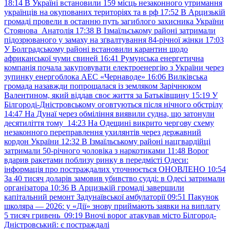
18:14
В Україні встановили 159 місць незаконного утримання
українців на окупованих територіях та в рф
17:52
В Арцизькій
громаді провели в останню путь загиблого захисника України
Стоянова Анатолія
17:38
В Ізмаїльському районі затримали
підозрюваного у замаху на зґвалтування 84-річної жінки
17:03
У Болградському районі встановили карантин щодо
африканської чуми свиней
16:41
Румунська енергетична
компанія почала закуповувати електроенергію з України через
зупинку енергоблока АЕС «Чернаводе»
16:06
Вилківська
громада назавжди попрощалася із земляком Зарічнюком
Валентином, який віддав своє життя за Батьківщину
15:19
У
Білгороді-Дністровському оговтуються після нічного обстрілу
14:47
На Дунаї через обміління виявили судна, що затонули
десятиліття тому
14:23
На Одещині викрито чергову схему
незаконного переправлення ухилянтів через державний
кордон України
12:32
В Ізмаїльському районі нацгвардійці
затримали 50-річного чоловіка з наркотиками
11:48
Ворог
вдарив ракетами поблизу ринку в передмісті Одеси:
інформація про постраждалих уточнюється ОНОВЛЕНО
10:54
За 40 тисяч доларів замовив убивство судді: в Одесі затримали
організатора
10:36
В Арцизькій громаді завершили
капітальний ремонт Задунаївської амбулаторії
09:51
Пакунок
школяра — 2026: у «Дії» знову приймають заявки на виплату
5 тисяч гривень
09:19
Вночі ворог атакував місто Білгород-
Дністровський: є постраждалі