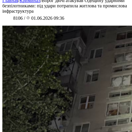
Главная
/
Криминал
/
Ворог двічі атакував Одещину ударними
безпілотниками: під удари потрапила житлова та промислова
інфраструктура
8106
/
01.06.2026 09:36