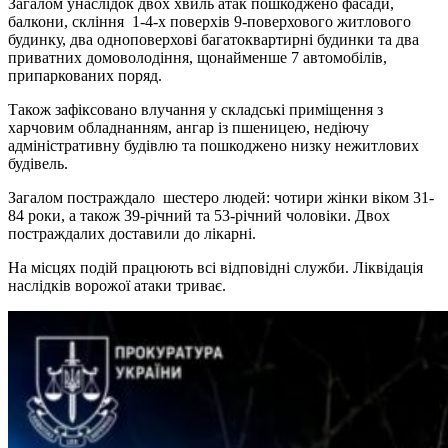
Загалом унаслідок двох хвиль атак пошкоджено фасади,
балкони, скління 1-4-х поверхів 9-поверхового житлового
будинку, два одноповерхові багатоквартирні будинки та два
приватних домоволодіння, щонайменше 7 автомобілів,
припаркованих поряд.
Також зафіксовано влучання у складські приміщення з
харчовим обладнанням, ангар із пшеницею, недіючу
адміністративну будівлю та пошкоджено низку нежитлових
будівель.
Загалом постраждало шестеро людей: чотири жінки віком 31-
84 роки, а також 39-річний та 53-річний чоловіки. Двох
постраждалих доставили до лікарні.
На місцях подій працюють всі відповідні служби. Ліквідація
наслідків ворожої атаки триває.