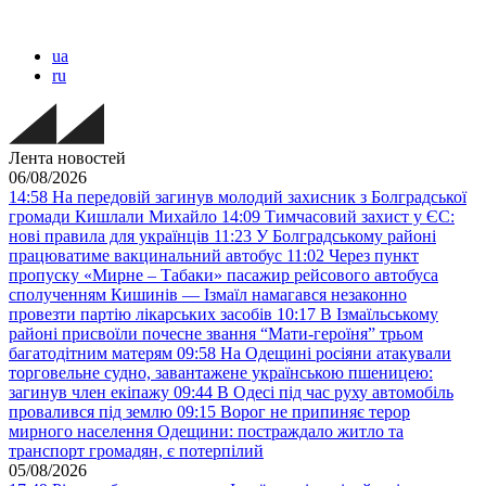
ua
ru
Лента новостей
06/08/2026
14:58
На передовій загинув молодий захисник з Болградської
громади Кишлали Михайло
14:09
Тимчасовий захист у ЄС:
нові правила для українців
11:23
У Болградському районі
працюватиме вакцинальний автобус
11:02
Через пункт
пропуску «Мирне – Табаки» пасажир рейсового автобуса
сполученням Кишинів — Ізмаїл намагався незаконно
провезти партію лікарських засобів
10:17
В Ізмаїльському
районі присвоїли почесне звання “Мати-героїня” трьом
багатодітним матерям
09:58
На Одещині росіяни атакували
торговельне судно, завантажене українською пшеницею:
загинув член екіпажу
09:44
В Одесі під час руху автомобіль
провалився під землю
09:15
Ворог не припиняє терор
мирного населення Одещини: постраждало житло та
транспорт громадян, є потерпілий
05/08/2026