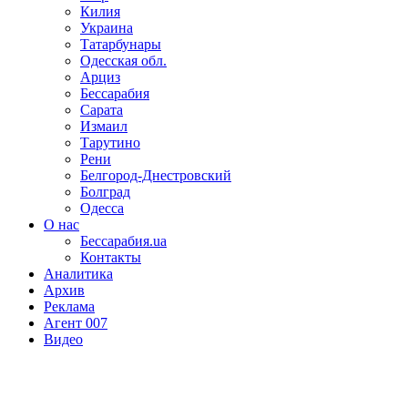
Килия
Украина
Татарбунары
Одесская обл.
Арциз
Бессарабия
Сарата
Измаил
Тарутино
Рени
Белгород-Днестровский
Болград
Одесса
О нас
Бессарабия.ua
Контакты
Аналитика
Архив
Реклама
Агент 007
Видео