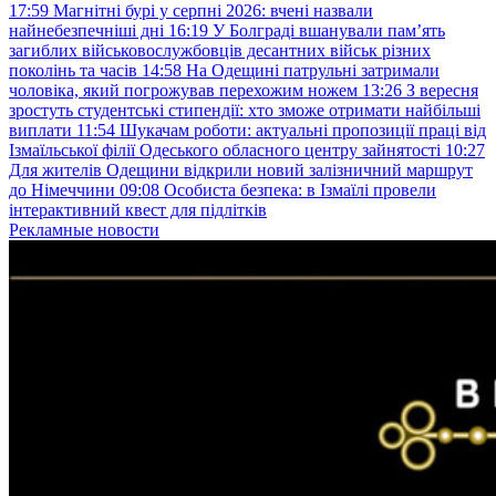
17:59
Магнітні бурі у серпні 2026: вчені назвали
найнебезпечніші дні
16:19
У Болграді вшанували пам’ять
загиблих військовослужбовців десантних військ різних
поколінь та часів
14:58
На Одещині патрульні затримали
чоловіка, який погрожував перехожим ножем
13:26
З вересня
зростуть студентські стипендії: хто зможе отримати найбільші
виплати
11:54
Шукачам роботи: актуальні пропозиції праці від
Ізмаїльської філії Одеського обласного центру зайнятості
10:27
Для жителів Одещини відкрили новий залізничний маршрут
до Німеччини
09:08
Особиста безпека: в Ізмаїлі провели
інтерактивний квест для підлітків
Рекламные новости