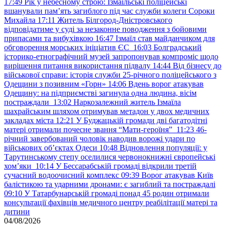
17:49
Рік у небесному строю: Ізмаїльські поліцейські
вшанували пам’ять загиблого під час служби колеги Сороки
Михайла
17:11
Житель Білгород-Дністровського
відповідатиме у суді за незаконне поводження з бойовими
припасами та вибухівкою
16:47
Ізмаїл став майданчиком для
обговорення морських ініціатив ЄС
16:03
Болградський
історико-етнографічний музей запропонував компроміс щодо
вирішення питання використання підвалу
14:44
Від бізнесу до
військової справи: історія служби 25-річного поліцейського з
Одещини з позивним «Горн»
14:06
Вдень ворог атакував
Одещину: на підприємстві загинула одна людина, вісім
постраждали
13:02
Наркозалежний житель Ізмаїла
шахрайським шляхом отримував метадон у двох медичних
закладах міста
12:21
У Буджацькій громади дві багатодітні
матері отримали почесне звання “Мати-героїня”
11:23
46-
річний завербований чоловік наводив ворожі удари по
військових обʼєктах Одеси
10:48
Відновлення популяції: у
Тарутинському степу оселилися червонокнижні європейські
хом’яки
10:14
У Бессарабській громаді відкрили третій
сучасний водоочисний комплекс
09:39
Ворог атакував Київ
балістикою та ударними дронами: є загиблий та постраждалі
09:10
У Татарбунарській громаді понад 45 родин отримали
консультації фахівців медичного центру реабілітації матері та
дитини
04/08/2026