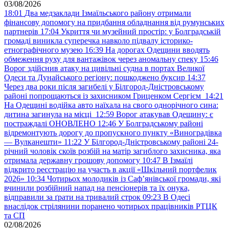
03/08/2026
18:01
Два медзаклади Ізмаїльського району отримали
фінансову допомогу на придбання обладнання від румунських
партнерів
17:04
Укриття чи музейний простір: у Болградській
громаді виникла суперечка навколо підвалу історико-
етнографічного музею
16:39
На дорогах Одещини вводять
обмеження руху для вантажівок через аномальну спеку
15:46
Ворог здійснив атаку на цивільні судна в портах Великої
Одеси та Дунайського регіону: пошкоджено буксир
14:37
Через два роки після загибелі у Білгород-Дністровському
районі попрощаються із захисником Гриценком Сергієм
14:21
На Одещині водійка авто наїхала на свого однорічного сина:
дитина загинула на місці
12:59
Ворог атакував Одещину: є
постраждалі ОНОВЛЕНО
12:46
У Болградському районі
відремонтують дорогу до пропускного пункту «Виноградівка
— Вулканешти»
11:22
У Білгород-Дністровському районі 24-
річний чоловік скоїв розбій на матір загиблого захисника, яка
отримала державну грошову допомогу
10:47
В Ізмаїлі
відкрито реєстрацію на участь в акції «Шкільний портфелик
2026»
10:34
Чотирьох молодиків із Саф’янівської громади, які
вчинили розбійний напад на пенсіонерів та їх онука,
відправили за ґрати на тривалий строк
09:23
В Одесі
внаслідок стрілянини поранено чотирьох працівників РТЦК
та СП
02/08/2026