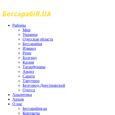
Районы
Мир
Украина
Одесская область
Бессарабия
Измаил
Рени
Болград
Килия
Татарбунары
Арциз
Сарата
Тарутино
Белгород-Днестровский
Одесса
Аналитика
Архив
О нас
Бессарабия.ua
Контакты