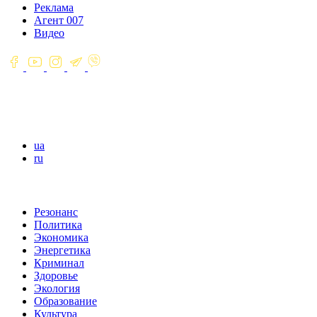
Реклама
Агент 007
Видео
ua
ru
Резонанс
Политика
Экономика
Энергетика
Криминал
Здоровье
Экология
Образование
Культура