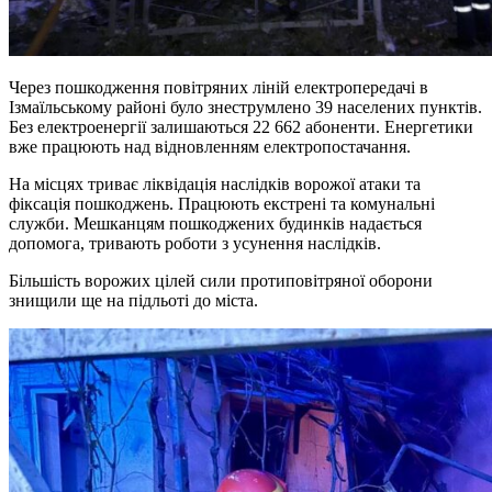
Через пошкодження повітряних ліній електропередачі в
Ізмаїльському районі було знеструмлено 39 населених пунктів.
Без електроенергії залишаються 22 662 абоненти. Енергетики
вже працюють над відновленням електропостачання.
На місцях триває ліквідація наслідків ворожої атаки та
фіксація пошкоджень. Працюють екстрені та комунальні
служби. Мешканцям пошкоджених будинків надається
допомога, тривають роботи з усунення наслідків.
Більшість ворожих цілей сили протиповітряної оборони
знищили ще на підльоті до міста.