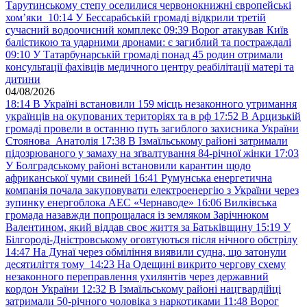
Тарутинському степу оселилися червонокнижні європейські
хом’яки
10:14
У Бессарабській громаді відкрили третій
сучасний водоочисний комплекс
09:39
Ворог атакував Київ
балістикою та ударними дронами: є загиблий та постраждалі
09:10
У Татарбунарській громаді понад 45 родин отримали
консультації фахівців медичного центру реабілітації матері та
дитини
04/08/2026
18:14
В Україні встановили 159 місць незаконного утримання
українців на окупованих територіях та в рф
17:52
В Арцизькій
громаді провели в останню путь загиблого захисника України
Стоянова Анатолія
17:38
В Ізмаїльському районі затримали
підозрюваного у замаху на зґвалтування 84-річної жінки
17:03
У Болградському районі встановили карантин щодо
африканської чуми свиней
16:41
Румунська енергетична
компанія почала закуповувати електроенергію з України через
зупинку енергоблока АЕС «Чернаводе»
16:06
Вилківська
громада назавжди попрощалася із земляком Зарічнюком
Валентином, який віддав своє життя за Батьківщину
15:19
У
Білгороді-Дністровському оговтуються після нічного обстрілу
14:47
На Дунаї через обміління виявили судна, що затонули
десятиліття тому
14:23
На Одещині викрито чергову схему
незаконного переправлення ухилянтів через державний
кордон України
12:32
В Ізмаїльському районі нацгвардійці
затримали 50-річного чоловіка з наркотиками
11:48
Ворог