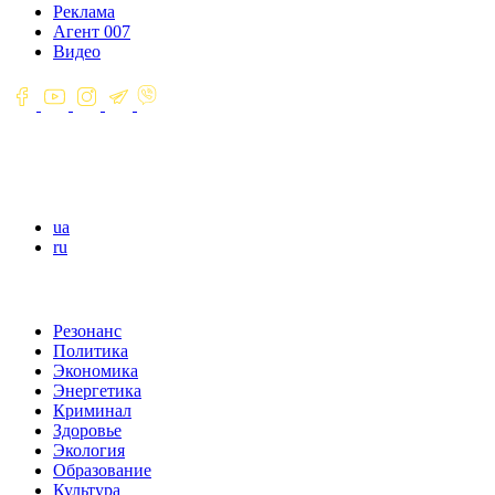
Реклама
Агент 007
Видео
ua
ru
Резонанс
Политика
Экономика
Энергетика
Криминал
Здоровье
Экология
Образование
Культура