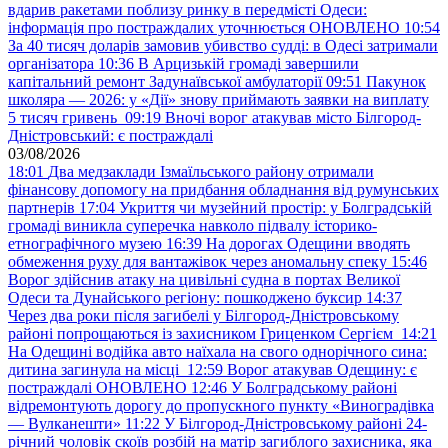
вдарив ракетами поблизу ринку в передмісті Одеси:
інформація про постраждалих уточнюється ОНОВЛЕНО
10:54
За 40 тисяч доларів замовив убивство судді: в Одесі затримали
організатора
10:36
В Арцизькій громаді завершили
капітальний ремонт Задунаївської амбулаторії
09:51
Пакунок
школяра — 2026: у «Дії» знову приймають заявки на виплату
5 тисяч гривень
09:19
Вночі ворог атакував місто Білгород-
Дністровський: є постраждалі
03/08/2026
18:01
Два медзаклади Ізмаїльського району отримали
фінансову допомогу на придбання обладнання від румунських
партнерів
17:04
Укриття чи музейний простір: у Болградській
громаді виникла суперечка навколо підвалу історико-
етнографічного музею
16:39
На дорогах Одещини вводять
обмеження руху для вантажівок через аномальну спеку
15:46
Ворог здійснив атаку на цивільні судна в портах Великої
Одеси та Дунайського регіону: пошкоджено буксир
14:37
Через два роки після загибелі у Білгород-Дністровському
районі попрощаються із захисником Гриценком Сергієм
14:21
На Одещині водійка авто наїхала на свого однорічного сина:
дитина загинула на місці
12:59
Ворог атакував Одещину: є
постраждалі ОНОВЛЕНО
12:46
У Болградському районі
відремонтують дорогу до пропускного пункту «Виноградівка
— Вулканешти»
11:22
У Білгород-Дністровському районі 24-
річний чоловік скоїв розбій на матір загиблого захисника, яка