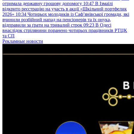
отримала державну грошову допомогу
10:47
В Ізмаїлі
відкрито реєстрацію на участь в акції «Шкільний портфелик
2026»
10:34
Чотирьох молодиків із Саф’янівської громади, які
вчинили розбійний напад на пенсіонерів та їх онука,
відправили за ґрати на тривалий строк
09:23
В Одесі
внаслідок стрілянини поранено чотирьох працівників РТЦК
та СП
Рекламные новости