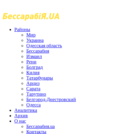
Районы
Мир
Украина
Одесская область
Бессарабия
Измаил
Рени
Болград
Килия
Татарбунары
Арциз
Сарата
Тарутино
Белгород-Днестровский
Одесса
Аналитика
Архив
О нас
Бессарабия.ua
Контакты