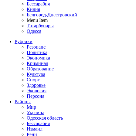
Бессарабия
Килия
Белгород-Днестровский
Menu Item
Татарбунары
Одесса
Рубрики
Резонанс
Политика
Экономика
Криминал
Образование
Культура
Спорт
Здоровье
Экология
Персона
Районы
Мир
Украина
Одесская область
Бессарабия
Измаил
Рени