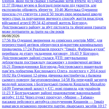
хлопця, який після сварки з батьками хотів втекти до Одеси
11:37
Підвал музею в Болграді передали під укриття, але
експозицію обіцяють зберегти
10:46
Жителька Одещини
просила суд стягнути з росії 50 тисяч євро моральної шкоди
через страх та порушення звичного способу життя внаслідок
військової агресії
09:34
42-річний житель Білгород-
Дністровського району за збут пістолета та зберігання гранати
може потрапити за ґрати на сім років
06/08/2026
17:56
На Одещині звернення до сервісних центрів МВС для
перереєстрації автівок обернулися відкриттям кримінальних
проваджень
17:24
Реалізація проєкту “Ізмаїл. Фабрика-кухня”
перейшла до етапу укладення договору
16:43
У Білгород-
Дністровському районі сталася ДТП: рятувальники
деблокували постраждалу пасажирку з понівеченої автівки
16:21
Прикордонники Білгорода-Дністровського вшанували
пам’ять побратима Кислицького Олега, полеглого у 2014 році
16:02
На Одещині 12-річна дівчинка вистрибнула з балкона
сьомого поверху багатоповерхівки
14:58
На передовій загинув
молодий захисник з Болградської громади Кишлали Михайло
14:09
Тимчасовий захист у ЄС: нові правила для українців
11:23
У Болградському районі працюватиме вакцинальний
автобус
11:02
Через пункт пропуску «Мирне – Табаки»
пасажир рейсового автобуса сполученням Кишинів — Ізмаїл
намагався незаконно провезти партію лікарських засобів
10:17