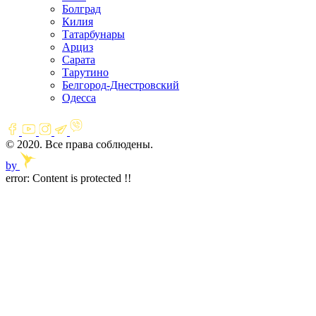
Болград
Килия
Татарбунары
Арциз
Сарата
Тарутино
Белгород-Днестровский
Одесса
© 2020. Все права соблюдены.
by
error:
Content is protected !!