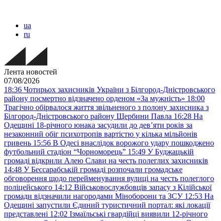
ua
ru
Лента новостей
07/08/2026
18:36
Чотирьох захисників України з Білгород-Дністровського
району посмертно відзначено орденом «За мужність»
18:00
Трагічно обірвалося життя звільненого з полону захисника з
Білгород-Дністровського району Щербини Павла
16:28
На
Одещині 18-річного юнака засудили до дев’яти років за
незаконний обіг психотропів вартістю у кілька мільйонів
гривень
15:56
В Одесі внаслідок ворожого удару пошкоджено
футбольний стадіон “Чорноморець”
15:49
У Буджацькій
громаді відкрили Алею Слави на честь полеглих захисників
14:48
У Бессарабській громаді розпочали громадське
обговорення щодо перейменування вулиці на честь полеглого
поліцейського
14:12
Військовослужбовців запасу з Кілійської
громади відзначили нагородами Міноборони та ЗСУ
12:53
На
Одещині запустили Єдиний туристичний портал: які локації
представлені
12:02
Ізмаїльські гвардійці виявили 12-річного