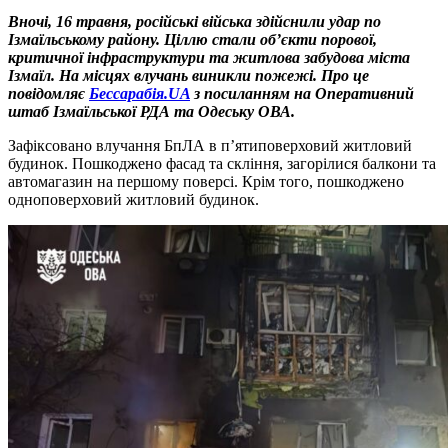
Вночі, 16 травня, російські війська здійснили удар по
Ізмаїльському району. Ціллю стали об’єкти порової,
критичної інфраструктури та житлова забудова міста
Ізмаїл
. На місцях влучань виникли пожежі. Про це
повідомляє
Бессарабія.UA
з посиланням на Оперативний
штаб Ізмаїльської РДА та Одеську ОВА.
Зафіксовано влучання БпЛА в пʼятиповерховий житловий
будинок. Пошкоджено фасад та скління, загорілися балкони та
автомагазин на першому поверсі. Крім того, пошкоджено
одноповерховий житловий будинок.