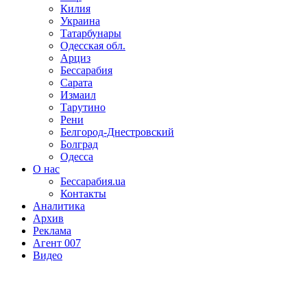
Килия
Украина
Татарбунары
Одесская обл.
Арциз
Бессарабия
Сарата
Измаил
Тарутино
Рени
Белгород-Днестровский
Болград
Одесса
О нас
Бессарабия.ua
Контакты
Аналитика
Архив
Реклама
Агент 007
Видео