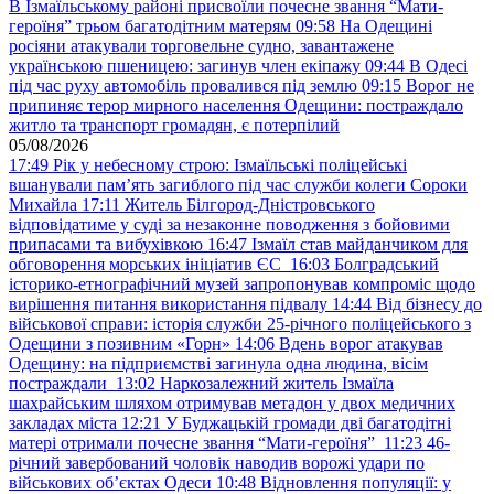
В Ізмаїльському районі присвоїли почесне звання “Мати-
героїня” трьом багатодітним матерям
09:58
На Одещині
росіяни атакували торговельне судно, завантажене
українською пшеницею: загинув член екіпажу
09:44
В Одесі
під час руху автомобіль провалився під землю
09:15
Ворог не
припиняє терор мирного населення Одещини: постраждало
житло та транспорт громадян, є потерпілий
05/08/2026
17:49
Рік у небесному строю: Ізмаїльські поліцейські
вшанували пам’ять загиблого під час служби колеги Сороки
Михайла
17:11
Житель Білгород-Дністровського
відповідатиме у суді за незаконне поводження з бойовими
припасами та вибухівкою
16:47
Ізмаїл став майданчиком для
обговорення морських ініціатив ЄС
16:03
Болградський
історико-етнографічний музей запропонував компроміс щодо
вирішення питання використання підвалу
14:44
Від бізнесу до
військової справи: історія служби 25-річного поліцейського з
Одещини з позивним «Горн»
14:06
Вдень ворог атакував
Одещину: на підприємстві загинула одна людина, вісім
постраждали
13:02
Наркозалежний житель Ізмаїла
шахрайським шляхом отримував метадон у двох медичних
закладах міста
12:21
У Буджацькій громади дві багатодітні
матері отримали почесне звання “Мати-героїня”
11:23
46-
річний завербований чоловік наводив ворожі удари по
військових обʼєктах Одеси
10:48
Відновлення популяції: у