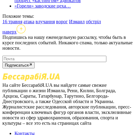
процесс «кастингом» адвокатов
«Горели» заводские цеха…
Похожие темы:
16 травня
атака
влучання
ворог
Измаил
обстріл
наверх
Подпишись на нашу еженедельную рассылку, чтобы быть в
курсе последних событий. Никакого спама, только актуальные
новости.
Подписаться
На сайте БессарабіЯ.UA вы найдете самые свежие
публикации о жизни Измаила, Рени, Килии, Болграда,
Арциза, Сараты, Татарбунар, Тарутино, Белгорода-
Днестровского, а также Одесской области и Украины.
Журналистские расследования, авторские публикации, пресс-
конференции ключевых фигур органов власти, эксклюзивные
новости из сфер здравохранения, образования, спорта и
культуры – все это есть на страницах сайта
Контакты