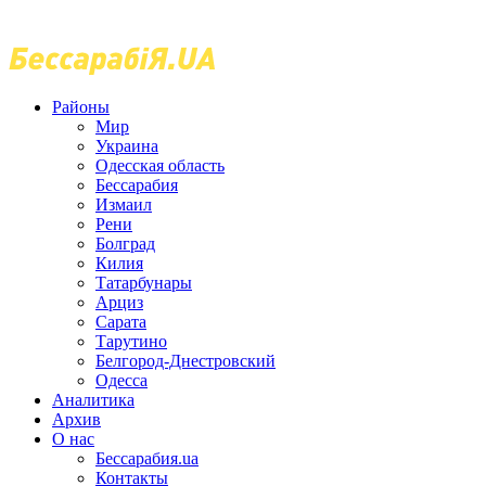
Районы
Мир
Украина
Одесская область
Бессарабия
Измаил
Рени
Болград
Килия
Татарбунары
Арциз
Сарата
Тарутино
Белгород-Днестровский
Одесса
Аналитика
Архив
О нас
Бессарабия.ua
Контакты