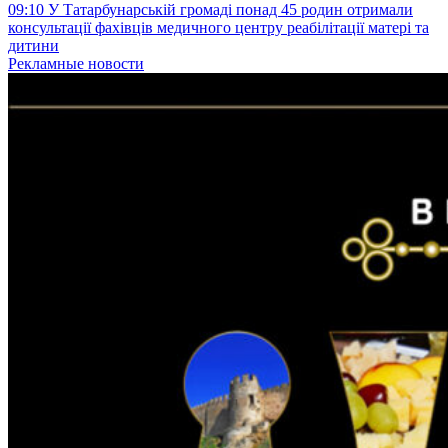
09:10
У Татарбунарській громаді понад 45 родин отримали
консультації фахівців медичного центру реабілітації матері та
дитини
Рекламные новости