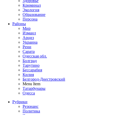
Здоровье
Криминал
Экология
Образование
Персона
Районы
Мир
Измаил
Арциз
Украина
Рени
Сарата
Одесская обл.
Болград
Тарутино
Бессарабия
Килия
Белгород-Днестровский
Menu Item
Татарбунары
Одесса
Рубрики
Резонанс
Политика