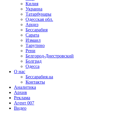
Килия
Украина
Татарбунары
Одесская обл.
Арциз
Бессарабия
Сарата
Измаил
Тарутино
Рени
Белгород-Днестровский
Болград
Одесса
О нас
Бессарабия.ua
Контакты
Аналитика
Архив
Реклама
Агент 007
Видео