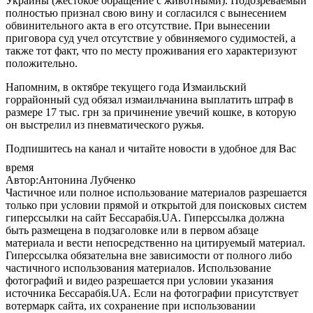
Украины (жестокое обращение с животными). Подозреваемый
полностью признал свою вину и согласился с вынесением
обвинительного акта в его отсутствие. При вынесении
приговора суд учел отсутствие у обвиняемого судимостей, а
также тот факт, что по месту проживания его характеризуют
положительно.
Напомним, в октябре текущего года Измаильский
горрайонный суд обязал измаильчанина выплатить штраф в
размере 17 тыс. грн за причинение увечий кошке, в которую
он выстрелил из пневматического ружья.
Подпишитесь на канал и читайте новости в удобное для Вас
время
Автор:Антонина Лубченко
Частичное или полное использование материалов разрешается
только при условии прямой и открытой для поисковых систем
гиперссылки на сайт Бессарабія.UA. Гиперссылка должна
быть размещена в подзаголовке или в первом абзаце
материала и вести непосредственно на цитируемый материал.
Гиперссылка обязательна вне зависимости от полного либо
частичного использования материалов. Использование
фотографий и видео разрешается при условии указания
источника Бессарабія.UA. Если на фотографии присутствует
вотермарк сайта, их сохранение при использовании