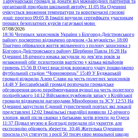
Тарбунарській громаді за донати від міжнародних партнерів та
організацій придбали шкільний автобус
11:05
На Одещині
очікується зниження температури та короткочасні грозові
дощі: прогноз
09:05
В Ізмаїлі вручили сертифікати учасникам
перших безоплатних курсів гагаузької мови
07/08/2026
18:36
Чотирьох захисників України з Білгород-Дністровського
району посмертно відзначено орденом «За мужність»
18:00
Трагічно обірвалося життя звільненого з полону захисника з
Білгород-Дністровського району Щербини Павла
16:28
На
Одещині 18-річного юнака засудили до дев’яти років за
незаконний обіг психотропів вартістю у кілька мільйонів
гривень
15:56
В Одесі внаслідок ворожого удару пошкоджено
футбольний стадіон “Чорноморець”
15:49
У Буджацькій
громаді відкрили Алею Слави на честь полеглих захисників
14:48
У Бессарабській громаді розпочали громадське
обговорення щодо перейменування вулиці на честь полеглого
поліцейського
14:12
Військовослужбовців запасу з Кілійської
громади відзначили нагородами Міноборони та ЗСУ
12:53
На
Одещині запустили Єдиний туристичний портал: які локації
представлені
12:02
Ізмаїльські гвардійці виявили 12-річного
хлопця, який після сварки з батьками хотів втекти до Одеси
11:37
Підвал музею в Болграді передали під укриття, але
експозицію обіцяють зберегти
10:46
Жителька Одещини
просила суд стягнути з росії 50 тисяч євро моральної шкоди