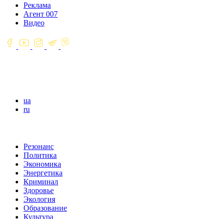
Реклама
Агент 007
Видео
ua
ru
Резонанс
Политика
Экономика
Энергетика
Криминал
Здоровье
Экология
Образование
Культура