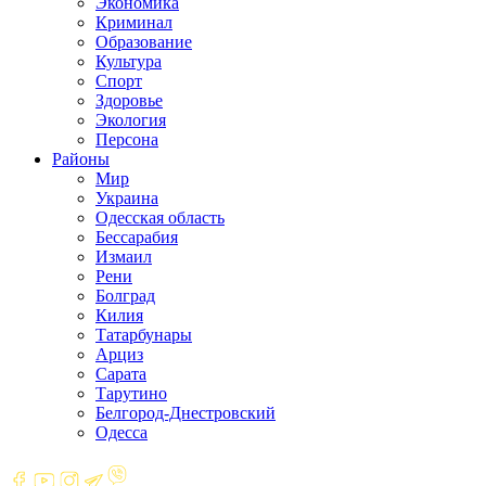
Экономика
Криминал
Образование
Культура
Спорт
Здоровье
Экология
Персона
Районы
Мир
Украина
Одесская область
Бессарабия
Измаил
Рени
Болград
Килия
Татарбунары
Арциз
Сарата
Тарутино
Белгород-Днестровский
Одесса