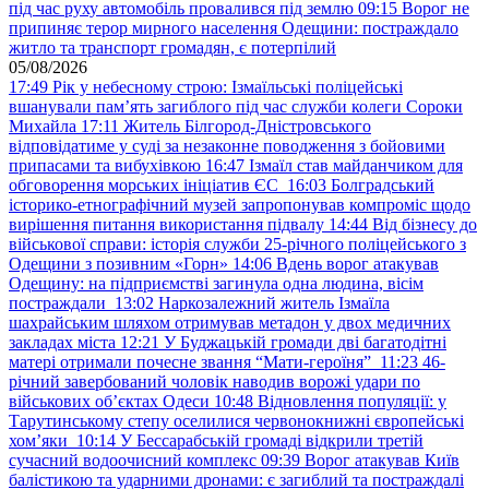
під час руху автомобіль провалився під землю
09:15
Ворог не
припиняє терор мирного населення Одещини: постраждало
житло та транспорт громадян, є потерпілий
05/08/2026
17:49
Рік у небесному строю: Ізмаїльські поліцейські
вшанували пам’ять загиблого під час служби колеги Сороки
Михайла
17:11
Житель Білгород-Дністровського
відповідатиме у суді за незаконне поводження з бойовими
припасами та вибухівкою
16:47
Ізмаїл став майданчиком для
обговорення морських ініціатив ЄС
16:03
Болградський
історико-етнографічний музей запропонував компроміс щодо
вирішення питання використання підвалу
14:44
Від бізнесу до
військової справи: історія служби 25-річного поліцейського з
Одещини з позивним «Горн»
14:06
Вдень ворог атакував
Одещину: на підприємстві загинула одна людина, вісім
постраждали
13:02
Наркозалежний житель Ізмаїла
шахрайським шляхом отримував метадон у двох медичних
закладах міста
12:21
У Буджацькій громади дві багатодітні
матері отримали почесне звання “Мати-героїня”
11:23
46-
річний завербований чоловік наводив ворожі удари по
військових обʼєктах Одеси
10:48
Відновлення популяції: у
Тарутинському степу оселилися червонокнижні європейські
хом’яки
10:14
У Бессарабській громаді відкрили третій
сучасний водоочисний комплекс
09:39
Ворог атакував Київ
балістикою та ударними дронами: є загиблий та постраждалі