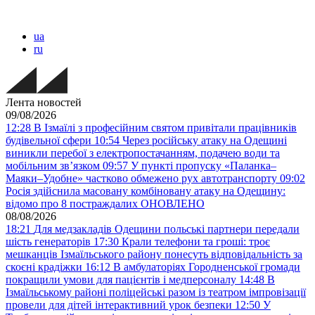
ua
ru
Лента новостей
09/08/2026
12:28
В Ізмаїлі з професійним святом привітали працівників
будівельної сфери
10:54
Через російську атаку на Одещині
виникли перебої з електропостачанням, подачею води та
мобільним звʼязком
09:57
У пункті пропуску «Паланка–
Маяки–Удобне» частково обмежено рух автотранспорту
09:02
Росія здійснила масовану комбіновану атаку на Одещину:
відомо про 8 постраждалих ОНОВЛЕНО
08/08/2026
18:21
Для медзакладів Одещини польські партнери передали
шість генераторів
17:30
Крали телефони та гроші: троє
мешканців Ізмаїльського району понесуть відповідальність за
скоєні крадіжки
16:12
В амбулаторіях Городненської громади
покращили умови для пацієнтів і медперсоналу
14:48
В
Ізмаїльському районі поліцейські разом із театром імпровізації
провели для дітей інтерактивний урок безпеки
12:50
У