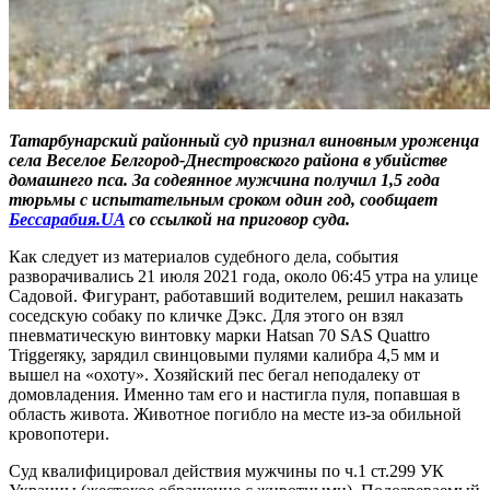
Татарбунарский районный суд признал виновным уроженца
села Веселое Белгород-Днестровского района в убийстве
домашнего пса. За содеянное мужчина получил 1,5 года
тюрьмы с испытательным сроком один год, сообщает
Бессарабия.UA
со ссылкой на приговор суда.
Как следует из материалов судебного дела, события
разворачивались 21 июля 2021 года, около 06:45 утра на улице
Садовой. Фигурант, работавший водителем, решил наказать
соседскую собаку по кличке Дэкс. Для этого он взял
пневматическую винтовку марки Hatsan 70 SAS Quattro
Triggerяку, зарядил свинцовыми пулями калибра 4,5 мм и
вышел на «охоту». Хозяйский пес бегал неподалеку от
домовладения. Именно там его и настигла пуля, попавшая в
область живота. Животное погибло на месте из-за обильной
кровопотери.
Суд квалифицировал действия мужчины по ч.1 ст.299 УК