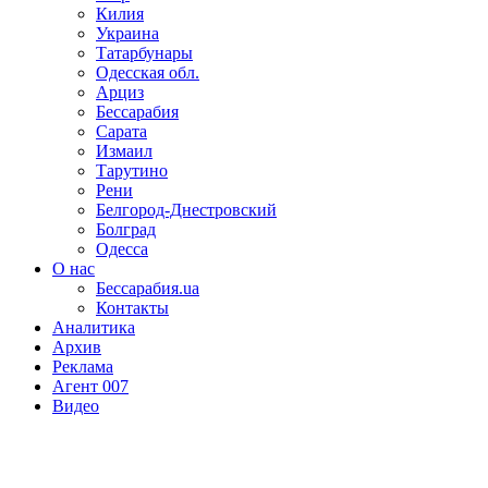
Килия
Украина
Татарбунары
Одесская обл.
Арциз
Бессарабия
Сарата
Измаил
Тарутино
Рени
Белгород-Днестровский
Болград
Одесса
О нас
Бессарабия.ua
Контакты
Аналитика
Архив
Реклама
Агент 007
Видео