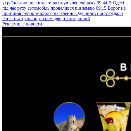
українською пшеницею: загинув член екіпажу
09:44
В Одесі
під час руху автомобіль провалився під землю
09:15
Ворог не
припиняє терор мирного населення Одещини: постраждало
житло та транспорт громадян, є потерпілий
Рекламные новости