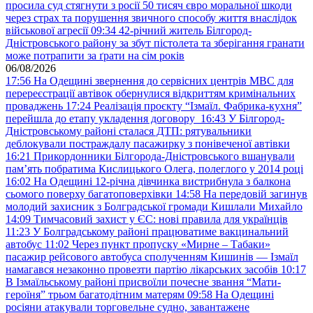
просила суд стягнути з росії 50 тисяч євро моральної шкоди
через страх та порушення звичного способу життя внаслідок
військової агресії
09:34
42-річний житель Білгород-
Дністровського району за збут пістолета та зберігання гранати
може потрапити за ґрати на сім років
06/08/2026
17:56
На Одещині звернення до сервісних центрів МВС для
перереєстрації автівок обернулися відкриттям кримінальних
проваджень
17:24
Реалізація проєкту “Ізмаїл. Фабрика-кухня”
перейшла до етапу укладення договору
16:43
У Білгород-
Дністровському районі сталася ДТП: рятувальники
деблокували постраждалу пасажирку з понівеченої автівки
16:21
Прикордонники Білгорода-Дністровського вшанували
пам’ять побратима Кислицького Олега, полеглого у 2014 році
16:02
На Одещині 12-річна дівчинка вистрибнула з балкона
сьомого поверху багатоповерхівки
14:58
На передовій загинув
молодий захисник з Болградської громади Кишлали Михайло
14:09
Тимчасовий захист у ЄС: нові правила для українців
11:23
У Болградському районі працюватиме вакцинальний
автобус
11:02
Через пункт пропуску «Мирне – Табаки»
пасажир рейсового автобуса сполученням Кишинів — Ізмаїл
намагався незаконно провезти партію лікарських засобів
10:17
В Ізмаїльському районі присвоїли почесне звання “Мати-
героїня” трьом багатодітним матерям
09:58
На Одещині
росіяни атакували торговельне судно, завантажене