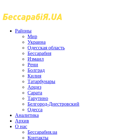
Районы
Мир
Украина
Одесская область
Бессарабия
Измаил
Рени
Болград
Килия
Татарбунары
Арциз
Сарата
Тарутино
Белгород-Днестровский
Одесса
Аналитика
Архив
О нас
Бессарабия.ua
Контакты