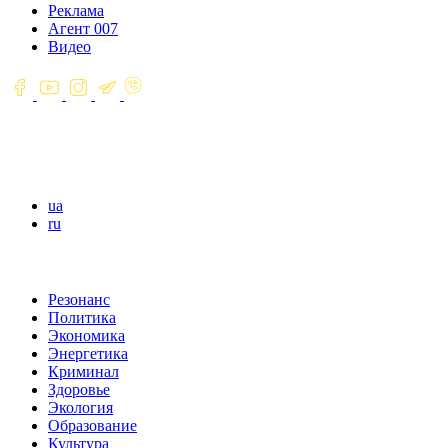
Реклама
Агент 007
Видео
ua
ru
Резонанс
Политика
Экономика
Энергетика
Криминал
Здоровье
Экология
Образование
Культура