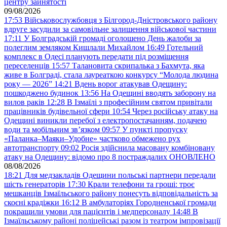
центру зайнятості
09/08/2026
17:53
Військовослужбовця з Білгород-Дністровського району
вдруге засудили за самовільне залишення військової частини
17:11
У Болградській громаді оголошено День жалоби за
полеглим земляком Кишлали Михайлом
16:49
Готельний
комплекс в Одесі планують передати під розміщення
переселенців
15:57
Талановита скрипалька з Бахмута, яка
живе в Болграді, стала лауреаткою конкурсу “Молода людина
року — 2026”
14:21
Вдень ворог атакував Одещину:
пошкоджено будинок
13:56
На Одещині вводять заборону на
вилов раків
12:28
В Ізмаїлі з професійним святом привітали
працівників будівельної сфери
10:54
Через російську атаку на
Одещині виникли перебої з електропостачанням, подачею
води та мобільним звʼязком
09:57
У пункті пропуску
«Паланка–Маяки–Удобне» частково обмежено рух
автотранспорту
09:02
Росія здійснила масовану комбіновану
атаку на Одещину: відомо про 8 постраждалих ОНОВЛЕНО
08/08/2026
18:21
Для медзакладів Одещини польські партнери передали
шість генераторів
17:30
Крали телефони та гроші: троє
мешканців Ізмаїльського району понесуть відповідальність за
скоєні крадіжки
16:12
В амбулаторіях Городненської громади
покращили умови для пацієнтів і медперсоналу
14:48
В
Ізмаїльському районі поліцейські разом із театром імпровізації