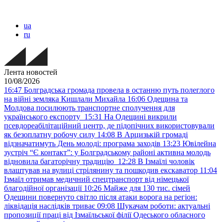
ua
ru
Лента новостей
10/08/2026
16:47
Болградська громада провела в останню путь полеглого
на війні земляка Кишлали Михайла
16:06
Одещина та
Молдова посилюють транспортне сполучення для
українського експорту
15:31
На Одещині викрили
псевдореабілітаційний центр, де підопічних використовували
як безоплатну робочу силу
14:08
В Арцизькій громаді
відзначатимуть День молоді: програма заходів
13:23
Ювілейна
зустріч “Є контакт”: у Болградському районі активна молодь
відновила багаторічну традицію
12:28
В Ізмаїлі чоловік
влаштував на вулиці стрілянину та пошкодив екскаватор
11:04
Ізмаїл отримав медичний спецтранспорт від німецької
благодійної організації
10:26
Майже для 130 тис. сімей
Одещини повернуто світло після атаки ворога на регіон:
ліквідація наслідків триває
09:08
Шукачам роботи: актуальні
пропозиції праці від Ізмаїльської філії Одеського обласного