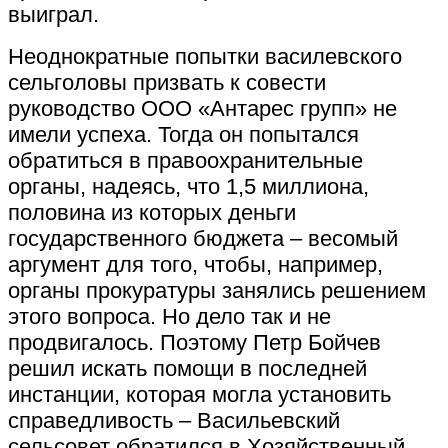
выиграл.
Неоднократные попытки василевского
сельголовы призвать к совести
руководство ООО «Антарес групп» не
имели успеха. Тогда он попытался
обратиться в правоохранительные
органы, надеясь, что 1,5 миллиона,
половина из которых деньги
государственного бюджета – весомый
аргумент для того, чтобы, например,
органы прокуратуры занялись решением
этого вопроса. Но дело так и не
продвигалось. Поэтому Петр Бойчев
решил искать помощи в последней
инстанции, которая могла установить
справедливость – Васильевский
сельсовет обратился в Хозяйственный