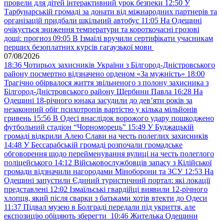
провели для дітей інтерактивний урок безпеки
12:50
У
Тарбунарській громаді за донати від міжнародних партнерів та
організацій придбали шкільний автобус
11:05
На Одещині
очікується зниження температури та короткочасні грозові
дощі: прогноз
09:05
В Ізмаїлі вручили сертифікати учасникам
перших безоплатних курсів гагаузької мови
07/08/2026
18:36
Чотирьох захисників України з Білгород-Дністровського
району посмертно відзначено орденом «За мужність»
18:00
Трагічно обірвалося життя звільненого з полону захисника з
Білгород-Дністровського району Щербини Павла
16:28
На
Одещині 18-річного юнака засудили до дев’яти років за
незаконний обіг психотропів вартістю у кілька мільйонів
гривень
15:56
В Одесі внаслідок ворожого удару пошкоджено
футбольний стадіон “Чорноморець”
15:49
У Буджацькій
громаді відкрили Алею Слави на честь полеглих захисників
14:48
У Бессарабській громаді розпочали громадське
обговорення щодо перейменування вулиці на честь полеглого
поліцейського
14:12
Військовослужбовців запасу з Кілійської
громади відзначили нагородами Міноборони та ЗСУ
12:53
На
Одещині запустили Єдиний туристичний портал: які локації
представлені
12:02
Ізмаїльські гвардійці виявили 12-річного
хлопця, який після сварки з батьками хотів втекти до Одеси
11:37
Підвал музею в Болграді передали під укриття, але
експозицію обіцяють зберегти
10:46
Жителька Одещини