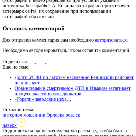
фотографий и видео разрешается при условии указания
источника Бессарабія.UA. Если на фотографии присутствует
вотермарк сайта, их сохранение при использовании
фотографий обязательно
Оставить комментарий
Для отправки комментария вам необходимо
авторизоваться
.
Необходимо авторизироваться, чтобы оставить комментарий.
Поделиться:
Еще по теме:
Долги УСЗН по льготам населению Ренийский райсовет
не признает
Обвиняемый в смертельном ДТП в Измаиле затягивает
процесс «кастингом» адвокатов
«Горели» заводские цеха…
Похожие темы:
интерпол
мошенник
Орловка
розыск
наверх
Подпишись на нашу еженедельную рассылку, чтобы быть в