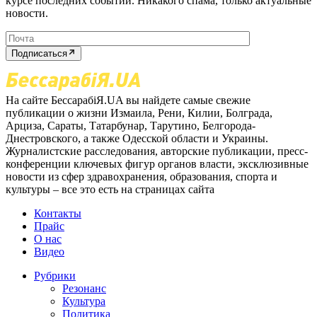
курсе последних событий. Никакого спама, только актуальные
новости.
Подписаться
На сайте БессарабіЯ.UA вы найдете самые свежие
публикации о жизни Измаила, Рени, Килии, Болграда,
Арциза, Сараты, Татарбунар, Тарутино, Белгорода-
Днестровского, а также Одесской области и Украины.
Журналистские расследования, авторские публикации, пресс-
конференции ключевых фигур органов власти, эксклюзивные
новости из сфер здравохранения, образования, спорта и
культуры – все это есть на страницах сайта
Контакты
Прайс
О нас
Видео
Рубрики
Резонанс
Культура
Политика