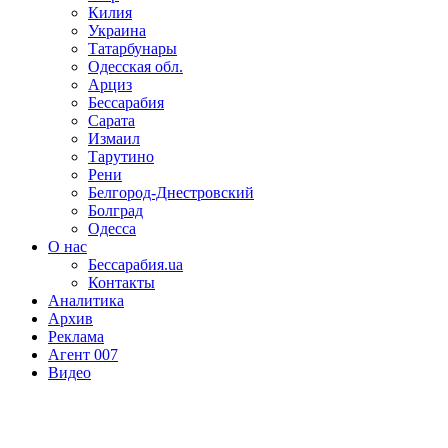
Килия
Украина
Татарбунары
Одесская обл.
Арциз
Бессарабия
Сарата
Измаил
Тарутино
Рени
Белгород-Днестровский
Болград
Одесса
О нас
Бессарабия.ua
Контакты
Аналитика
Архив
Реклама
Агент 007
Видео