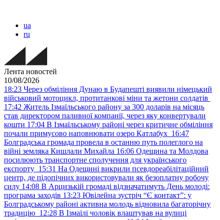
ua
ru
Лента новостей
10/08/2026
18:23
Через обміління Дунаю в Будапешті виявили німецький
військовий мотоцикл, протитанкові міни та жетони солдатів
17:42
Житель Ізмаїльського району за 300 доларів на місяць
став директором паливної компанії, через яку конвертували
кошти
17:04
В Ізмаїльському районі через критичне обміління
почали примусово наповнювати озеро Катлабух
16:47
Болградська громада провела в останню путь полеглого на
війні земляка Кишлали Михайла
16:06
Одещина та Молдова
посилюють транспортне сполучення для українського
експорту
15:31
На Одещині викрили псевдореабілітаційний
центр, де підопічних використовували як безоплатну робочу
силу
14:08
В Арцизькій громаді відзначатимуть День молоді:
програма заходів
13:23
Ювілейна зустріч “Є контакт”: у
Болградському районі активна молодь відновила багаторічну
традицію
12:28
В Ізмаїлі чоловік влаштував на вулиці