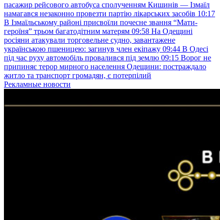
пасажир рейсового автобуса сполученням Кишинів — Ізмаїл
намагався незаконно провезти партію лікарських засобів
10:17
В Ізмаїльському районі присвоїли почесне звання “Мати-
героїня” трьом багатодітним матерям
09:58
На Одещині
росіяни атакували торговельне судно, завантажене
українською пшеницею: загинув член екіпажу
09:44
В Одесі
під час руху автомобіль провалився під землю
09:15
Ворог не
припиняє терор мирного населення Одещини: постраждало
житло та транспорт громадян, є потерпілий
Рекламные новости