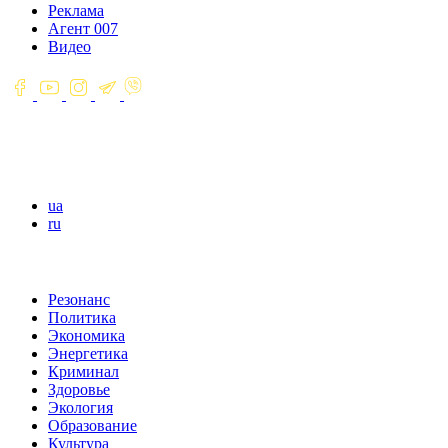
Реклама
Агент 007
Видео
ua
ru
Резонанс
Политика
Экономика
Энергетика
Криминал
Здоровье
Экология
Образование
Культура