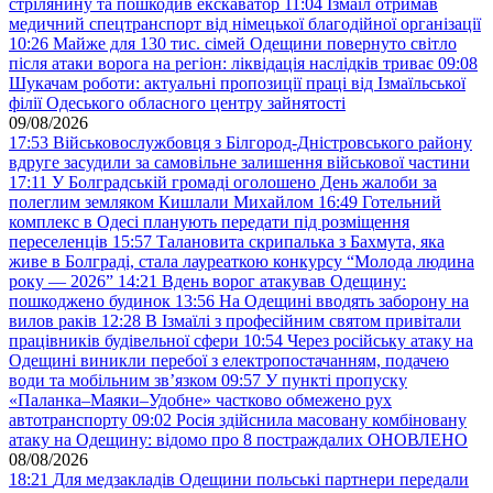
стрілянину та пошкодив екскаватор
11:04
Ізмаїл отримав
медичний спецтранспорт від німецької благодійної організації
10:26
Майже для 130 тис. сімей Одещини повернуто світло
після атаки ворога на регіон: ліквідація наслідків триває
09:08
Шукачам роботи: актуальні пропозиції праці від Ізмаїльської
філії Одеського обласного центру зайнятості
09/08/2026
17:53
Військовослужбовця з Білгород-Дністровського району
вдруге засудили за самовільне залишення військової частини
17:11
У Болградській громаді оголошено День жалоби за
полеглим земляком Кишлали Михайлом
16:49
Готельний
комплекс в Одесі планують передати під розміщення
переселенців
15:57
Талановита скрипалька з Бахмута, яка
живе в Болграді, стала лауреаткою конкурсу “Молода людина
року — 2026”
14:21
Вдень ворог атакував Одещину:
пошкоджено будинок
13:56
На Одещині вводять заборону на
вилов раків
12:28
В Ізмаїлі з професійним святом привітали
працівників будівельної сфери
10:54
Через російську атаку на
Одещині виникли перебої з електропостачанням, подачею
води та мобільним звʼязком
09:57
У пункті пропуску
«Паланка–Маяки–Удобне» частково обмежено рух
автотранспорту
09:02
Росія здійснила масовану комбіновану
атаку на Одещину: відомо про 8 постраждалих ОНОВЛЕНО
08/08/2026
18:21
Для медзакладів Одещини польські партнери передали