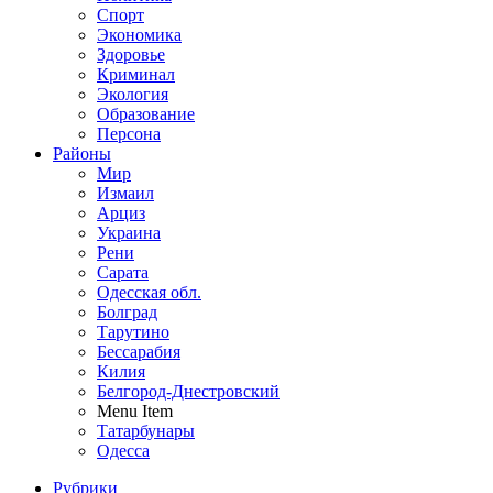
Спорт
Экономика
Здоровье
Криминал
Экология
Образование
Персона
Районы
Мир
Измаил
Арциз
Украина
Рени
Сарата
Одесская обл.
Болград
Тарутино
Бессарабия
Килия
Белгород-Днестровский
Menu Item
Татарбунары
Одесса
Рубрики