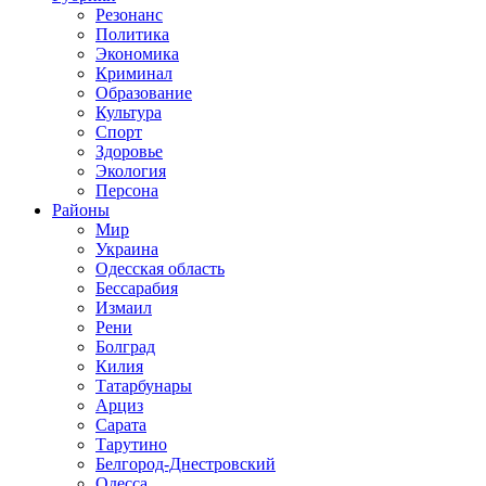
Резонанс
Политика
Экономика
Криминал
Образование
Культура
Спорт
Здоровье
Экология
Персона
Районы
Мир
Украина
Одесская область
Бессарабия
Измаил
Рени
Болград
Килия
Татарбунары
Арциз
Сарата
Тарутино
Белгород-Днестровский
Одесса