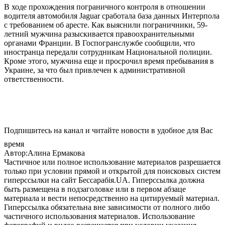
В ходе прохождения пограничного контроля в отношении
водителя автомобиля Jaguar сработала база данных Интерпола
с требованием об аресте. Как выяснили пограничники, 59-
летний мужчина разыскивается правоохранительными
органами Франции. В Госпогранслужбе сообщили, что
иностранца передали сотрудникам Национальной полиции.
Кроме этого, мужчина еще и просрочил время пребывания в
Украине, за что был привлечен к административной
ответственности.
Подпишитесь на канал и читайте новости в удобное для Вас
время
Автор:Алина Ермакова
Частичное или полное использование материалов разрешается
только при условии прямой и открытой для поисковых систем
гиперссылки на сайт Бессарабія.UA. Гиперссылка должна
быть размещена в подзаголовке или в первом абзаце
материала и вести непосредственно на цитируемый материал.
Гиперссылка обязательна вне зависимости от полного либо
частичного использования материалов. Использование