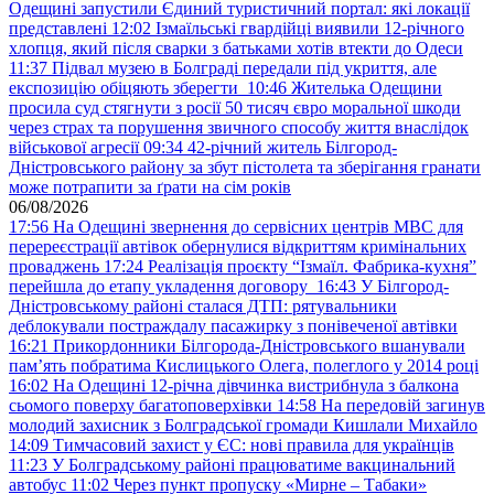
Одещині запустили Єдиний туристичний портал: які локації
представлені
12:02
Ізмаїльські гвардійці виявили 12-річного
хлопця, який після сварки з батьками хотів втекти до Одеси
11:37
Підвал музею в Болграді передали під укриття, але
експозицію обіцяють зберегти
10:46
Жителька Одещини
просила суд стягнути з росії 50 тисяч євро моральної шкоди
через страх та порушення звичного способу життя внаслідок
військової агресії
09:34
42-річний житель Білгород-
Дністровського району за збут пістолета та зберігання гранати
може потрапити за ґрати на сім років
06/08/2026
17:56
На Одещині звернення до сервісних центрів МВС для
перереєстрації автівок обернулися відкриттям кримінальних
проваджень
17:24
Реалізація проєкту “Ізмаїл. Фабрика-кухня”
перейшла до етапу укладення договору
16:43
У Білгород-
Дністровському районі сталася ДТП: рятувальники
деблокували постраждалу пасажирку з понівеченої автівки
16:21
Прикордонники Білгорода-Дністровського вшанували
пам’ять побратима Кислицького Олега, полеглого у 2014 році
16:02
На Одещині 12-річна дівчинка вистрибнула з балкона
сьомого поверху багатоповерхівки
14:58
На передовій загинув
молодий захисник з Болградської громади Кишлали Михайло
14:09
Тимчасовий захист у ЄС: нові правила для українців
11:23
У Болградському районі працюватиме вакцинальний
автобус
11:02
Через пункт пропуску «Мирне – Табаки»