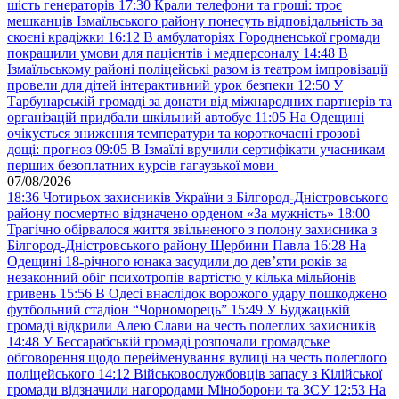
шість генераторів
17:30
Крали телефони та гроші: троє
мешканців Ізмаїльського району понесуть відповідальність за
скоєні крадіжки
16:12
В амбулаторіях Городненської громади
покращили умови для пацієнтів і медперсоналу
14:48
В
Ізмаїльському районі поліцейські разом із театром імпровізації
провели для дітей інтерактивний урок безпеки
12:50
У
Тарбунарській громаді за донати від міжнародних партнерів та
організацій придбали шкільний автобус
11:05
На Одещині
очікується зниження температури та короткочасні грозові
дощі: прогноз
09:05
В Ізмаїлі вручили сертифікати учасникам
перших безоплатних курсів гагаузької мови
07/08/2026
18:36
Чотирьох захисників України з Білгород-Дністровського
району посмертно відзначено орденом «За мужність»
18:00
Трагічно обірвалося життя звільненого з полону захисника з
Білгород-Дністровського району Щербини Павла
16:28
На
Одещині 18-річного юнака засудили до дев’яти років за
незаконний обіг психотропів вартістю у кілька мільйонів
гривень
15:56
В Одесі внаслідок ворожого удару пошкоджено
футбольний стадіон “Чорноморець”
15:49
У Буджацькій
громаді відкрили Алею Слави на честь полеглих захисників
14:48
У Бессарабській громаді розпочали громадське
обговорення щодо перейменування вулиці на честь полеглого
поліцейського
14:12
Військовослужбовців запасу з Кілійської
громади відзначили нагородами Міноборони та ЗСУ
12:53
На