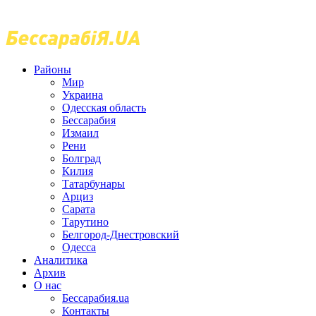
Районы
Мир
Украина
Одесская область
Бессарабия
Измаил
Рени
Болград
Килия
Татарбунары
Арциз
Сарата
Тарутино
Белгород-Днестровский
Одесса
Аналитика
Архив
О нас
Бессарабия.ua
Контакты