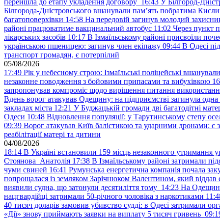
перейшла до етапу укладення договору
16:43
У Білгород-Дніст
Білгорода-Дністровського вшанували пам’ять побратима Кислиц
багатоповерхівки
14:58
На передовій загинув молодий захисни
районі працюватиме вакцинальний автобус
11:02
Через пункт 
лікарських засобів
10:17
В Ізмаїльському районі присвоїли поч
українською пшеницею: загинув член екіпажу
09:44
В Одесі пі
транспорт громадян, є потерпілий
05/08/2026
17:49
Рік у небесному строю: Ізмаїльські поліцейські вшанувал
незаконне поводження з бойовими припасами та вибухівкою
16
запропонував компроміс щодо вирішення питання використанн
Вдень ворог атакував Одещину: на підприємстві загинула одна
закладах міста
12:21
У Буджацькій громади дві багатодітні мат
Одеси
10:48
Відновлення популяції: у Тарутинському степу ос
09:39
Ворог атакував Київ балістикою та ударними дронами: є 
реабілітації матері та дитини
04/08/2026
18:14
В Україні встановили 159 місць незаконного утримання ук
Стоянова Анатолія
17:38
В Ізмаїльському районі затримали під
чуми свиней
16:41
Румунська енергетична компанія почала зак
попрощалася із земляком Зарічнюком Валентином, який віддав 
виявили судна, що затонули десятиліття тому
14:23
На Одещині
нацгвардійці затримали 50-річного чоловіка з наркотиками
11:4
40 тисяч доларів замовив убивство судді: в Одесі затримали орг
«Дії» знову приймають заявки на виплату 5 тисяч гривень
09:1