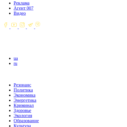
Реклама
Агент 007
Видео
ua
ru
Резонанс
Политика
Экономика
Энергетика
Криминал
Здоровье
Экология
Образование
Культура