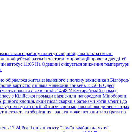
маїльського району понесуть відповідальність за скоєні
ні поліцейські разом із театром імпровізації провели для дітей
ний автобус
11:05
На Одещині очікується зниження температури
и
но обірвалося життя звільненого з полону захисника з Білгород-
ропів вартістю у кілька мільйонів гривень
15:56
В Одесі
 честь полеглих захисників
14:48
У Бессарабській громаді
апасу з Кілійської громади відзначили нагородами Міноборони
2-річного хлопця, який після сварки з батьками хотів втекти до
уд стягнути з росії 50 тисяч євро моральної шкоди через страх
т пістолета та зберігання гранати може потрапити за ґрати на
жень
17:24
Реалізація проєкту “Ізмаїл. Фабрика-кухня”