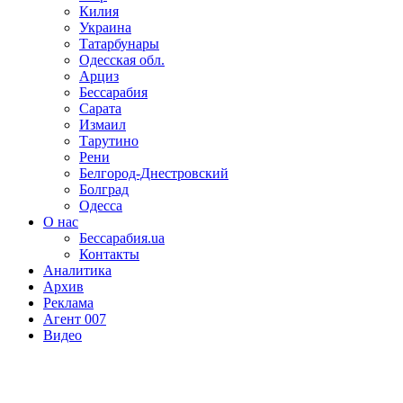
Килия
Украина
Татарбунары
Одесская обл.
Арциз
Бессарабия
Сарата
Измаил
Тарутино
Рени
Белгород-Днестровский
Болград
Одесса
О нас
Бессарабия.ua
Контакты
Аналитика
Архив
Реклама
Агент 007
Видео