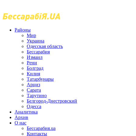
Районы
Мир
Украина
Одесская область
Бессарабия
Измаил
Рени
Болград
Килия
Татарбунары
Арциз
Сарата
Тарутино
Белгород-Днестровский
Одесса
Аналитика
Архив
О нас
Бессарабия.ua
Контакты