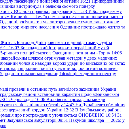
аждалу пасажирку з понівеченої автівки
16:21
Прикордонники
івчинка вистрибнула з балкона сьомого поверху
хист у ЄС: нові правила для українців
11:23
У Болградському
нням Кишинів — Ізмаїл намагався незаконно провезти партію
Одещині росіяни атакували торговельне судно, завантажене
няє терор мирного населення Одещини: постраждало житло та
Житель Білгород-Дністровського відповідатиме у суді за
в ЄС
16:03
Болградський історико-етнографічний музей
и 25-річного поліцейського з Одещини з позивним «Горн»
14:06
а шахрайським шляхом отримував метадон у двох медичних
рбований чоловік наводив ворожі удари по військових обʼєктах
ій громаді відкрили третій сучасний водоочисний комплекс
45 родин отримали консультації фахівців медичного центру
маді провели в останню путь загиблого захисника України
градському районі встановили карантин щодо африканської
 АЕС «Чернаводе»
16:06
Вилківська громада назавжди
втуються після нічного обстрілу
14:47
На Дунаї через обміління
ерез державний кордон України
12:32
В Ізмаїльському районі
інформація про постраждалих уточнюється ОНОВЛЕНО
10:54
За
т Задунаївської амбулаторії
09:51
Пакунок школяра — 2026: у
далі