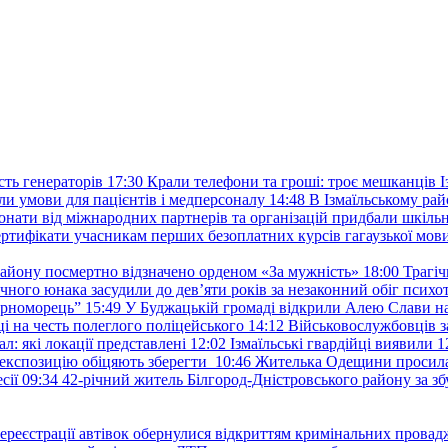
ть генераторів
17:30
Крали телефони та гроші: троє мешканців Із
и умови для пацієнтів і медперсоналу
14:48
В Ізмаїльському райо
донати від міжнародних партнерів та організацій придбали шкіль
сертифікати учасникам перших безоплатних курсів гагаузької мов
району посмертно відзначено орденом «За мужність»
18:00
Трагіч
чного юнака засудили до дев’яти років за незаконний обіг психот
орноморець”
15:49
У Буджацькій громаді відкрили Алею Слави на
 на честь полеглого поліцейського
14:12
Військовослужбовців з
: які локації представлені
12:02
Ізмаїльські гвардійці виявили 1
е експозицію обіцяють зберегти
10:46
Жителька Одещини просила с
сії
09:34
42-річний житель Білгород-Дністровського району за збу
ереєстрації автівок обернулися відкриттям кримінальних провад