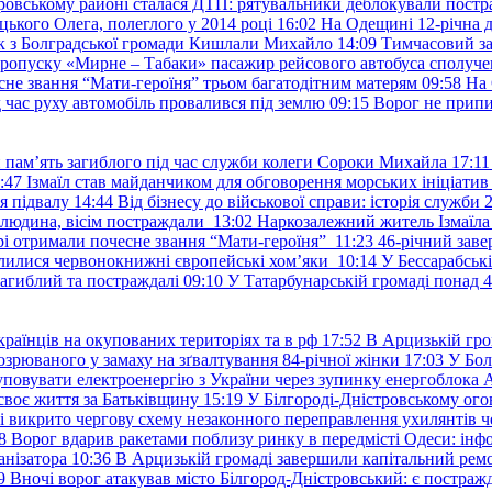
ровському районі сталася ДТП: рятувальники деблокували постр
ького Олега, полеглого у 2014 році
16:02
На Одещині 12-річна д
к з Болградської громади Кишлали Михайло
14:09
Тимчасовий за
пропуску «Мирне – Табаки» пасажир рейсового автобуса сполуче
есне звання “Мати-героїня” трьом багатодітним матерям
09:58
На 
д час руху автомобіль провалився під землю
09:15
Ворог не припи
и пам’ять загиблого під час служби колеги Сороки Михайла
17:11
:47
Ізмаїл став майданчиком для обговорення морських ініціати
я підвалу
14:44
Від бізнесу до військової справи: історія служб
 людина, вісім постраждали
13:02
Наркозалежний житель Ізмаїл
ері отримали почесне звання “Мати-героїня”
11:23
46-річний заве
елилися червонокнижні європейські хом’яки
10:14
У Бессарабськ
загиблий та постраждалі
09:10
У Татарбунарській громаді понад 
раїнців на окупованих територіях та в рф
17:52
В Арцизькій гро
озрюваного у замаху на зґвалтування 84-річної жінки
17:03
У Бол
уповувати електроенергію з України через зупинку енергоблока
своє життя за Батьківщину
15:19
У Білгороді-Дністровському ого
 викрито чергову схему незаконного переправлення ухилянтів ч
8
Ворог вдарив ракетами поблизу ринку в передмісті Одеси: 
анізатора
10:36
В Арцизькій громаді завершили капітальний ремон
9
Вночі ворог атакував місто Білгород-Дністровський: є постраж