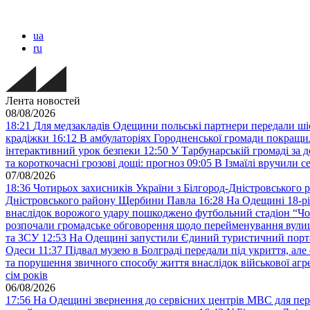
ua
ru
Лента новостей
08/08/2026
18:21
Для медзакладів Одещини польські партнери передали шіс
крадіжки
16:12
В амбулаторіях Городненської громади покращил
інтерактивний урок безпеки
12:50
У Тарбунарській громаді за 
та короткочасні грозові дощі: прогноз
09:05
В Ізмаїлі вручили 
07/08/2026
18:36
Чотирьох захисників України з Білгород-Дністровського 
Дністровського району Щербини Павла
16:28
На Одещині 18-рі
внаслідок ворожого удару пошкоджено футбольний стадіон “Ч
розпочали громадське обговорення щодо перейменування вулиці
та ЗСУ
12:53
На Одещині запустили Єдиний туристичний портал
Одеси
11:37
Підвал музею в Болграді передали під укриття, ал
та порушення звичного способу життя внаслідок військової агре
сім років
06/08/2026
17:56
На Одещині звернення до сервісних центрів МВС для пер