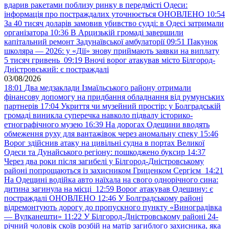
вдарив ракетами поблизу ринку в передмісті Одеси:
інформація про постраждалих уточнюється ОНОВЛЕНО
10:54
За 40 тисяч доларів замовив убивство судді: в Одесі затримали
організатора
10:36
В Арцизькій громаді завершили
капітальний ремонт Задунаївської амбулаторії
09:51
Пакунок
школяра — 2026: у «Дії» знову приймають заявки на виплату
5 тисяч гривень
09:19
Вночі ворог атакував місто Білгород-
Дністровський: є постраждалі
03/08/2026
18:01
Два медзаклади Ізмаїльського району отримали
фінансову допомогу на придбання обладнання від румунських
партнерів
17:04
Укриття чи музейний простір: у Болградській
громаді виникла суперечка навколо підвалу історико-
етнографічного музею
16:39
На дорогах Одещини вводять
обмеження руху для вантажівок через аномальну спеку
15:46
Ворог здійснив атаку на цивільні судна в портах Великої
Одеси та Дунайського регіону: пошкоджено буксир
14:37
Через два роки після загибелі у Білгород-Дністровському
районі попрощаються із захисником Гриценком Сергієм
14:21
На Одещині водійка авто наїхала на свого однорічного сина:
дитина загинула на місці
12:59
Ворог атакував Одещину: є
постраждалі ОНОВЛЕНО
12:46
У Болградському районі
відремонтують дорогу до пропускного пункту «Виноградівка
— Вулканешти»
11:22
У Білгород-Дністровському районі 24-
річний чоловік скоїв розбій на матір загиблого захисника, яка