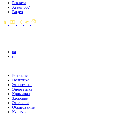
Реклама
Агент 007
Видео
ua
ru
Резонанс
Политика
Экономика
Энергетика
Криминал
Здоровье
Экология
Образование
Культура