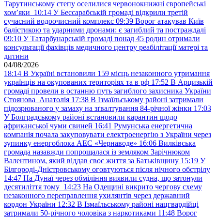
Тарутинському степу оселилися червонокнижні європейські
хом’яки
10:14
У Бессарабській громаді відкрили третій
сучасний водоочисний комплекс
09:39
Ворог атакував Київ
балістикою та ударними дронами: є загиблий та постраждалі
09:10
У Татарбунарській громаді понад 45 родин отримали
консультації фахівців медичного центру реабілітації матері та
дитини
04/08/2026
18:14
В Україні встановили 159 місць незаконного утримання
українців на окупованих територіях та в рф
17:52
В Арцизькій
громаді провели в останню путь загиблого захисника України
Стоянова Анатолія
17:38
В Ізмаїльському районі затримали
підозрюваного у замаху на зґвалтування 84-річної жінки
17:03
У Болградському районі встановили карантин щодо
африканської чуми свиней
16:41
Румунська енергетична
компанія почала закуповувати електроенергію з України через
зупинку енергоблока АЕС «Чернаводе»
16:06
Вилківська
громада назавжди попрощалася із земляком Зарічнюком
Валентином, який віддав своє життя за Батьківщину
15:19
У
Білгороді-Дністровському оговтуються після нічного обстрілу
14:47
На Дунаї через обміління виявили судна, що затонули
десятиліття тому
14:23
На Одещині викрито чергову схему
незаконного переправлення ухилянтів через державний
кордон України
12:32
В Ізмаїльському районі нацгвардійці
затримали 50-річного чоловіка з наркотиками
11:48
Ворог