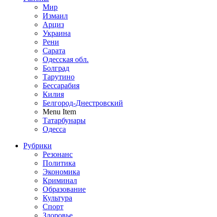
Мир
Измаил
Арциз
Украина
Рени
Сарата
Одесская обл.
Болград
Тарутино
Бессарабия
Килия
Белгород-Днестровский
Menu Item
Татарбунары
Одесса
Рубрики
Резонанс
Политика
Экономика
Криминал
Образование
Культура
Спорт
Здоровье