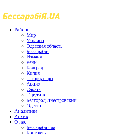
Районы
Мир
Украина
Одесская область
Бессарабия
Измаил
Рени
Болград
Килия
Татарбунары
Арциз
Сарата
Тарутино
Белгород-Днестровский
Одесса
Аналитика
Архив
О нас
Бессарабия.ua
Контакты