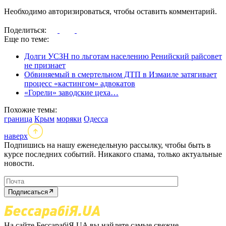
Необходимо авторизироваться, чтобы оставить комментарий.
Поделиться:
Еще по теме:
Долги УСЗН по льготам населению Ренийский райсовет
не признает
Обвиняемый в смертельном ДТП в Измаиле затягивает
процесс «кастингом» адвокатов
«Горели» заводские цеха…
Похожие темы:
граница
Крым
моряки
Одесса
наверх
Подпишись на нашу еженедельную рассылку, чтобы быть в
курсе последних событий. Никакого спама, только актуальные
новости.
Подписаться
На сайте БессарабіЯ.UA вы найдете самые свежие