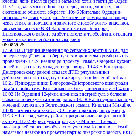
хлопця, який після сварки з батьками хотів втекти до Одеси
11:37
Підвал музею в Болграді передали під укриття, але
експозицію обіцяють зберегти
10:46
Жителька Одещини
просила суд стягнути з росії 50 тисяч євро моральної шкоди
через страх та порушення звичного способу життя внаслідок
військової агресії
09:34
42-річний житель Білгород-
Дністровського району за збут пістолета та зберігання гранати
може потрапити за ґрати на сім років
06/08/2026
17:56
На Одещині звернення до сервісних центрів МВС для
перереєстрації автівок обернулися відкриттям кримінальних
проваджень
17:24
Реалізація проєкту “Ізмаїл. Фабрика-кухня”
перейшла до етапу укладення договору
16:43
У Білгород-
Дністровському районі сталася ДТП: рятувальники
деблокували постраждалу пасажирку з понівеченої автівки
16:21
Прикордонники Білгорода-Дністровського вшанували
пам’ять побратима Кислицького Олега, полеглого у 2014 році
16:02
На Одещині 12-річна дівчинка вистрибнула з балкона
сьомого поверху багатоповерхівки
14:58
На передовій загинув
молодий захисник з Болградської громади Кишлали Михайло
14:09
Тимчасовий захист у ЄС: нові правила для українців
11:23
У Болградському районі працюватиме вакцинальний
автобус
11:02
Через пункт пропуску «Мирне – Табаки»
пасажир рейсового автобуса сполученням Кишинів — Ізмаїл
намагався незаконно провезти партію лікарських засобів
10:17