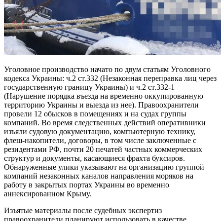
Уголовное производство начато по двум статьям Уголовного
кодекса Украины: ч.2 ст.332 (Незаконная переправка лиц через
государственную границу Украины) и ч.2 ст.332-1
(Нарушение порядка въезда на временно оккупированную
территорию Украины и выезда из нее). Правоохранители
провели 12 обысков в помещениях и на судах группы
компаний. Во время следственных действий оперативники
изъяли судовую документацию, компьютерную технику,
флеш-накопители, договоры, в том числе заключенные с
резидентами РФ, почти 20 печатей частных коммерческих
структур и документы, касающиеся фрахта буксиров.
Обнаруженные улики указывают на организацию группой
компаний незаконных каналов направления моряков на
работу в закрытых портах Украины во временно
аннексированном Крыму.
Изъятые материалы после судебных экспертиз
правоохранители планируют использовать в качестве