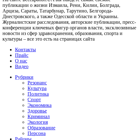
публикации о жизни Измаила, Рени, Килии, Болграда,
Арциза, Сараты, Татарбунар, Тарутино, Белгорода-
Днестровского, а также Одесской области и Украины.
Журналистские расследования, авторские публикации, пресс-
конференции ключевых фигур органов власти, эксклюзивные
новости из сфер здравохранения, образования, спорта и
культуры – все это есть на страницах сайта
Контакты
Прайс
О нас
Видео
Рубрики
Резонанс
Культура
Политика
Спорт
Экономика
Здоровье
Криминал
Экология
Образование
Персона
Районы