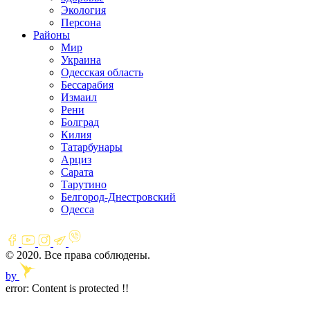
Экология
Персона
Районы
Мир
Украина
Одесская область
Бессарабия
Измаил
Рени
Болград
Килия
Татарбунары
Арциз
Сарата
Тарутино
Белгород-Днестровский
Одесса
© 2020. Все права соблюдены.
by
error:
Content is protected !!