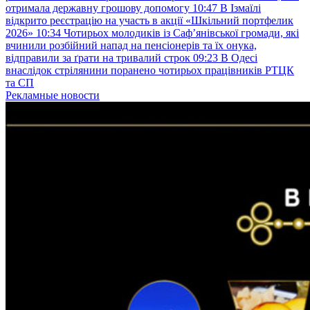
отримала державну грошову допомогу
10:47
В Ізмаїлі
відкрито реєстрацію на участь в акції «Шкільний портфелик
2026»
10:34
Чотирьох молодиків із Саф’янівської громади, які
вчинили розбійний напад на пенсіонерів та їх онука,
відправили за ґрати на тривалий строк
09:23
В Одесі
внаслідок стрілянини поранено чотирьох працівників РТЦК
та СП
Рекламные новости