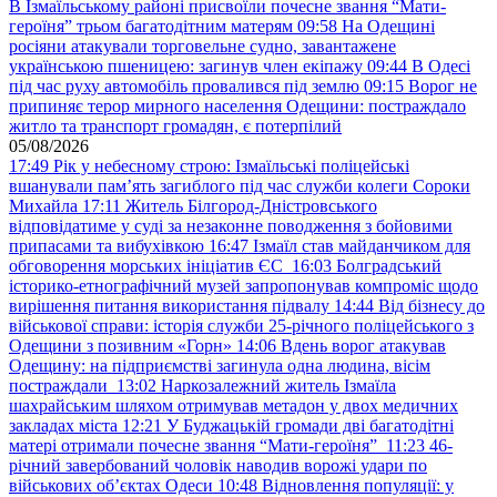
В Ізмаїльському районі присвоїли почесне звання “Мати-
героїня” трьом багатодітним матерям
09:58
На Одещині
росіяни атакували торговельне судно, завантажене
українською пшеницею: загинув член екіпажу
09:44
В Одесі
під час руху автомобіль провалився під землю
09:15
Ворог не
припиняє терор мирного населення Одещини: постраждало
житло та транспорт громадян, є потерпілий
05/08/2026
17:49
Рік у небесному строю: Ізмаїльські поліцейські
вшанували пам’ять загиблого під час служби колеги Сороки
Михайла
17:11
Житель Білгород-Дністровського
відповідатиме у суді за незаконне поводження з бойовими
припасами та вибухівкою
16:47
Ізмаїл став майданчиком для
обговорення морських ініціатив ЄС
16:03
Болградський
історико-етнографічний музей запропонував компроміс щодо
вирішення питання використання підвалу
14:44
Від бізнесу до
військової справи: історія служби 25-річного поліцейського з
Одещини з позивним «Горн»
14:06
Вдень ворог атакував
Одещину: на підприємстві загинула одна людина, вісім
постраждали
13:02
Наркозалежний житель Ізмаїла
шахрайським шляхом отримував метадон у двох медичних
закладах міста
12:21
У Буджацькій громади дві багатодітні
матері отримали почесне звання “Мати-героїня”
11:23
46-
річний завербований чоловік наводив ворожі удари по
військових обʼєктах Одеси
10:48
Відновлення популяції: у