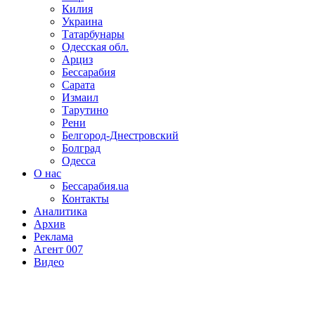
Килия
Украина
Татарбунары
Одесская обл.
Арциз
Бессарабия
Сарата
Измаил
Тарутино
Рени
Белгород-Днестровский
Болград
Одесса
О нас
Бессарабия.ua
Контакты
Аналитика
Архив
Реклама
Агент 007
Видео