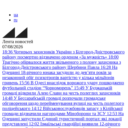
ua
ru
Лента новостей
07/08/2026
18:36
Чотирьох захисників України з Білгород-Дністровського
району посмертно відзначено орденом «За мужність»
18:00
Трагічно обірвалося життя звільненого з полону захисника з
Білгород-Дністровського району Щербини Павла
16:28
На
Одещині 18-річного юнака засудили до дев’яти років за
незаконний обіг психотропів вартістю у кілька мільйонів
гривень
15:56
В Одесі внаслідок ворожого удару пошкоджено
футбольний стадіон “Чорноморець”
15:49
У Буджацькій
громаді відкрили Алею Слави на честь полеглих захисників
14:48
У Бессарабській громаді розпочали громадське
обговорення щодо перейменування вулиці на честь полеглого
поліцейського
14:12
Військовослужбовців запасу з Кілійської
громади відзначили нагородами Міноборони та ЗСУ
12:53
На
Одещині запустили Єдиний туристичний портал: які локації
представлені
12:02
Ізмаїльські гвардійці виявили 12-річного