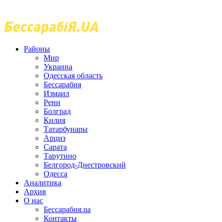
Районы
Мир
Украина
Одесская область
Бессарабия
Измаил
Рени
Болград
Килия
Татарбунары
Арциз
Сарата
Тарутино
Белгород-Днестровский
Одесса
Аналитика
Архив
О нас
Бессарабия.ua
Контакты