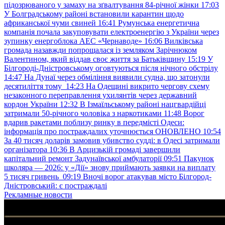
підозрюваного у замаху на зґвалтування 84-річної жінки
17:03
У Болградському районі встановили карантин щодо
африканської чуми свиней
16:41
Румунська енергетична
компанія почала закуповувати електроенергію з України через
зупинку енергоблока АЕС «Чернаводе»
16:06
Вилківська
громада назавжди попрощалася із земляком Зарічнюком
Валентином, який віддав своє життя за Батьківщину
15:19
У
Білгороді-Дністровському оговтуються після нічного обстрілу
14:47
На Дунаї через обміління виявили судна, що затонули
десятиліття тому
14:23
На Одещині викрито чергову схему
незаконного переправлення ухилянтів через державний
кордон України
12:32
В Ізмаїльському районі нацгвардійці
затримали 50-річного чоловіка з наркотиками
11:48
Ворог
вдарив ракетами поблизу ринку в передмісті Одеси:
інформація про постраждалих уточнюється ОНОВЛЕНО
10:54
За 40 тисяч доларів замовив убивство судді: в Одесі затримали
організатора
10:36
В Арцизькій громаді завершили
капітальний ремонт Задунаївської амбулаторії
09:51
Пакунок
школяра — 2026: у «Дії» знову приймають заявки на виплату
5 тисяч гривень
09:19
Вночі ворог атакував місто Білгород-
Дністровський: є постраждалі
Рекламные новости