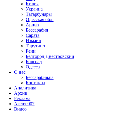
Килия
Украина
Татарбунары
Одесская обл.
Арциз
Бессарабия
Сарата
Измаил
Тарутино
Рени
Белгород-Днестровский
Болград
Одесса
О нас
Бессарабия.ua
Контакты
Аналитика
Архив
Реклама
Агент 007
Видео