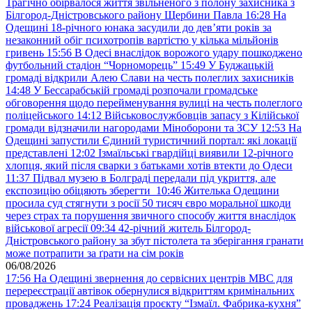
Трагічно обірвалося життя звільненого з полону захисника з
Білгород-Дністровського району Щербини Павла
16:28
На
Одещині 18-річного юнака засудили до дев’яти років за
незаконний обіг психотропів вартістю у кілька мільйонів
гривень
15:56
В Одесі внаслідок ворожого удару пошкоджено
футбольний стадіон “Чорноморець”
15:49
У Буджацькій
громаді відкрили Алею Слави на честь полеглих захисників
14:48
У Бессарабській громаді розпочали громадське
обговорення щодо перейменування вулиці на честь полеглого
поліцейського
14:12
Військовослужбовців запасу з Кілійської
громади відзначили нагородами Міноборони та ЗСУ
12:53
На
Одещині запустили Єдиний туристичний портал: які локації
представлені
12:02
Ізмаїльські гвардійці виявили 12-річного
хлопця, який після сварки з батьками хотів втекти до Одеси
11:37
Підвал музею в Болграді передали під укриття, але
експозицію обіцяють зберегти
10:46
Жителька Одещини
просила суд стягнути з росії 50 тисяч євро моральної шкоди
через страх та порушення звичного способу життя внаслідок
військової агресії
09:34
42-річний житель Білгород-
Дністровського району за збут пістолета та зберігання гранати
може потрапити за ґрати на сім років
06/08/2026
17:56
На Одещині звернення до сервісних центрів МВС для
перереєстрації автівок обернулися відкриттям кримінальних
проваджень
17:24
Реалізація проєкту “Ізмаїл. Фабрика-кухня”