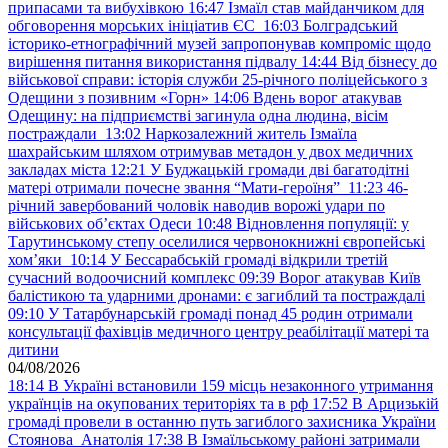
припасами та вибухівкою
16:47
Ізмаїл став майданчиком для
обговорення морських ініціатив ЄС
16:03
Болградський
історико-етнографічний музей запропонував компроміс щодо
вирішення питання використання підвалу
14:44
Від бізнесу до
військової справи: історія служби 25-річного поліцейського з
Одещини з позивним «Горн»
14:06
Вдень ворог атакував
Одещину: на підприємстві загинула одна людина, вісім
постраждали
13:02
Наркозалежний житель Ізмаїла
шахрайським шляхом отримував метадон у двох медичних
закладах міста
12:21
У Буджацькій громади дві багатодітні
матері отримали почесне звання “Мати-героїня”
11:23
46-
річний завербований чоловік наводив ворожі удари по
військових обʼєктах Одеси
10:48
Відновлення популяції: у
Тарутинському степу оселилися червонокнижні європейські
хом’яки
10:14
У Бессарабській громаді відкрили третій
сучасний водоочисний комплекс
09:39
Ворог атакував Київ
балістикою та ударними дронами: є загиблий та постраждалі
09:10
У Татарбунарській громаді понад 45 родин отримали
консультації фахівців медичного центру реабілітації матері та
дитини
04/08/2026
18:14
В Україні встановили 159 місць незаконного утримання
українців на окупованих територіях та в рф
17:52
В Арцизькій
громаді провели в останню путь загиблого захисника України
Стоянова Анатолія
17:38
В Ізмаїльському районі затримали