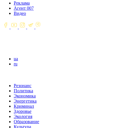
Реклама
Агент 007
Видео
ua
ru
Резонанс
Политика
Экономика
Энергетика
Криминал
Здоровье
Экология
Образование
Культура