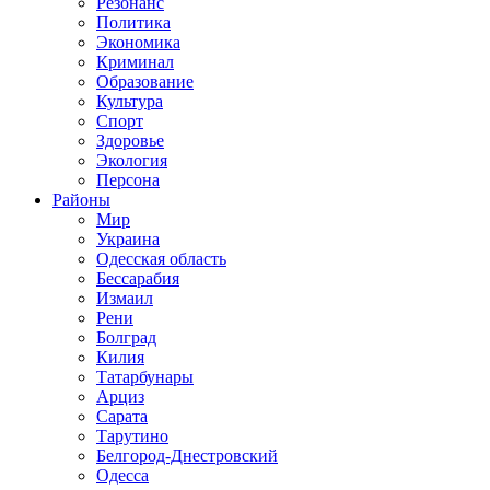
Резонанс
Политика
Экономика
Криминал
Образование
Культура
Спорт
Здоровье
Экология
Персона
Районы
Мир
Украина
Одесская область
Бессарабия
Измаил
Рени
Болград
Килия
Татарбунары
Арциз
Сарата
Тарутино
Белгород-Днестровский
Одесса