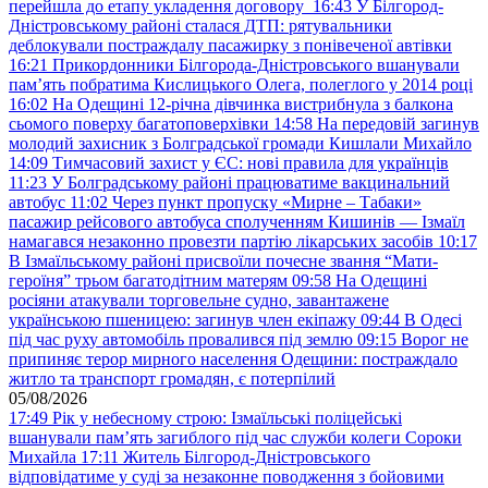
перейшла до етапу укладення договору
16:43
У Білгород-
Дністровському районі сталася ДТП: рятувальники
деблокували постраждалу пасажирку з понівеченої автівки
16:21
Прикордонники Білгорода-Дністровського вшанували
пам’ять побратима Кислицького Олега, полеглого у 2014 році
16:02
На Одещині 12-річна дівчинка вистрибнула з балкона
сьомого поверху багатоповерхівки
14:58
На передовій загинув
молодий захисник з Болградської громади Кишлали Михайло
14:09
Тимчасовий захист у ЄС: нові правила для українців
11:23
У Болградському районі працюватиме вакцинальний
автобус
11:02
Через пункт пропуску «Мирне – Табаки»
пасажир рейсового автобуса сполученням Кишинів — Ізмаїл
намагався незаконно провезти партію лікарських засобів
10:17
В Ізмаїльському районі присвоїли почесне звання “Мати-
героїня” трьом багатодітним матерям
09:58
На Одещині
росіяни атакували торговельне судно, завантажене
українською пшеницею: загинув член екіпажу
09:44
В Одесі
під час руху автомобіль провалився під землю
09:15
Ворог не
припиняє терор мирного населення Одещини: постраждало
житло та транспорт громадян, є потерпілий
05/08/2026
17:49
Рік у небесному строю: Ізмаїльські поліцейські
вшанували пам’ять загиблого під час служби колеги Сороки
Михайла
17:11
Житель Білгород-Дністровського
відповідатиме у суді за незаконне поводження з бойовими