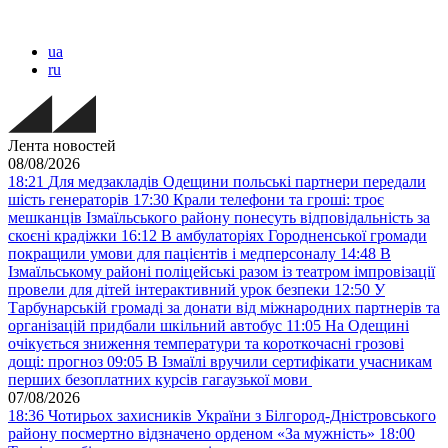
ua
ru
Лента новостей
08/08/2026
18:21
Для медзакладів Одещини польські партнери передали
шість генераторів
17:30
Крали телефони та гроші: троє
мешканців Ізмаїльського району понесуть відповідальність за
скоєні крадіжки
16:12
В амбулаторіях Городненської громади
покращили умови для пацієнтів і медперсоналу
14:48
В
Ізмаїльському районі поліцейські разом із театром імпровізації
провели для дітей інтерактивний урок безпеки
12:50
У
Тарбунарській громаді за донати від міжнародних партнерів та
організацій придбали шкільний автобус
11:05
На Одещині
очікується зниження температури та короткочасні грозові
дощі: прогноз
09:05
В Ізмаїлі вручили сертифікати учасникам
перших безоплатних курсів гагаузької мови
07/08/2026
18:36
Чотирьох захисників України з Білгород-Дністровського
району посмертно відзначено орденом «За мужність»
18:00