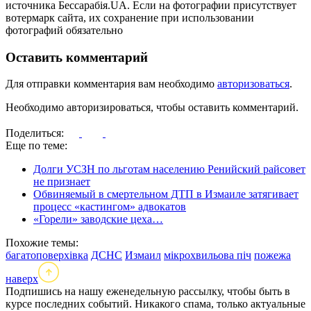
источника Бессарабія.UA. Если на фотографии присутствует
вотермарк сайта, их сохранение при использовании
фотографий обязательно
Оставить комментарий
Для отправки комментария вам необходимо
авторизоваться
.
Необходимо авторизироваться, чтобы оставить комментарий.
Поделиться:
Еще по теме:
Долги УСЗН по льготам населению Ренийский райсовет
не признает
Обвиняемый в смертельном ДТП в Измаиле затягивает
процесс «кастингом» адвокатов
«Горели» заводские цеха…
Похожие темы:
багатоповерхівка
ДСНС
Измаил
мікрохвильова піч
пожежа
наверх
Подпишись на нашу еженедельную рассылку, чтобы быть в
курсе последних событий. Никакого спама, только актуальные