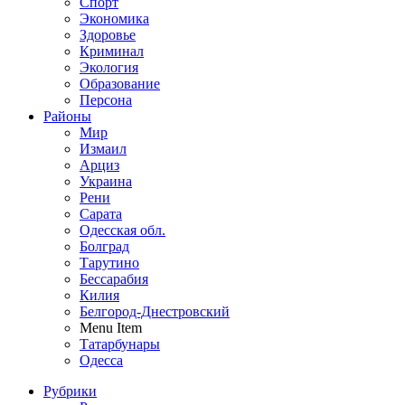
Спорт
Экономика
Здоровье
Криминал
Экология
Образование
Персона
Районы
Мир
Измаил
Арциз
Украина
Рени
Сарата
Одесская обл.
Болград
Тарутино
Бессарабия
Килия
Белгород-Днестровский
Menu Item
Татарбунары
Одесса
Рубрики