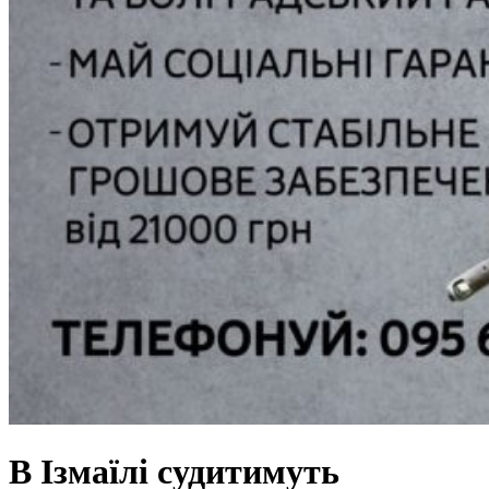
В Ізмаїлі судитимуть