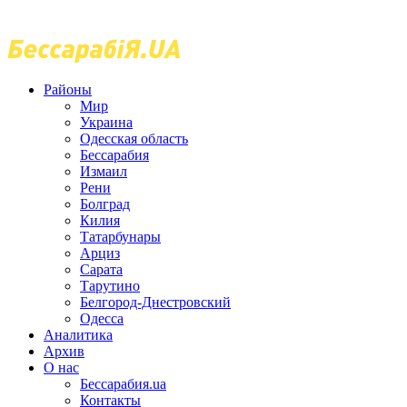
Районы
Мир
Украина
Одесская область
Бессарабия
Измаил
Рени
Болград
Килия
Татарбунары
Арциз
Сарата
Тарутино
Белгород-Днестровский
Одесса
Аналитика
Архив
О нас
Бессарабия.ua
Контакты