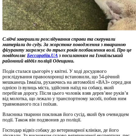
Слідчі завершили розслідування справи та скерували
матеріали до суду. За жорстоке поводження з твариною
фігуранту загрожує до трьох років позбавлення волі. Про це
повідомляє
Бессарабія.UA
з посиланням на Ізмаїльський
районний відділ поліції Одещини.
Подія сталася цьогоріч у квітні. У ході досудового
розслідування правоохоронці встановили, що 54-річний
мешканець Ізмаїла, рухаючись на автомобілі «ВАЗ» серед дня
однією із вулиць міста, здійснив наїзд на собаку, який
перебігав дорогу. Після цього чоловік взяв дерев’яне руків’я
від молотка, що лежало у транспортному засобі, побив ним
травмованого пса і поїхав.
Власника тварини покликав його сусід, який був очевидцем
події. Також він подзвонив до поліції.
Господар відвіз собаку до ветеринарної клініки, де його
лікували. За висновком судово-ветеринарної експертизи, пес