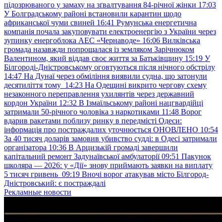
підозрюваного у замаху на зґвалтування 84-річної жінки
17:03
У Болградському районі встановили карантин щодо
африканської чуми свиней
16:41
Румунська енергетична
компанія почала закуповувати електроенергію з України через
зупинку енергоблока АЕС «Чернаводе»
16:06
Вилківська
громада назавжди попрощалася із земляком Зарічнюком
Валентином, який віддав своє життя за Батьківщину
15:19
У
Білгороді-Дністровському оговтуються після нічного обстрілу
14:47
На Дунаї через обміління виявили судна, що затонули
десятиліття тому
14:23
На Одещині викрито чергову схему
незаконного переправлення ухилянтів через державний
кордон України
12:32
В Ізмаїльському районі нацгвардійці
затримали 50-річного чоловіка з наркотиками
11:48
Ворог
вдарив ракетами поблизу ринку в передмісті Одеси:
інформація про постраждалих уточнюється ОНОВЛЕНО
10:54
За 40 тисяч доларів замовив убивство судді: в Одесі затримали
організатора
10:36
В Арцизькій громаді завершили
капітальний ремонт Задунаївської амбулаторії
09:51
Пакунок
школяра — 2026: у «Дії» знову приймають заявки на виплату
5 тисяч гривень
09:19
Вночі ворог атакував місто Білгород-
Дністровський: є постраждалі
Рекламные новости