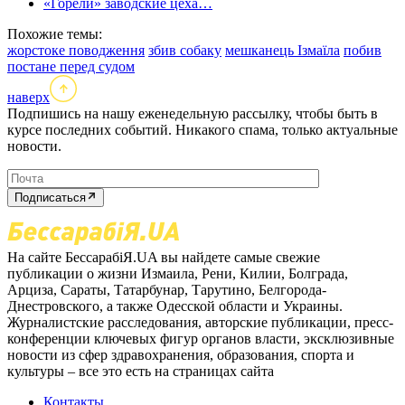
«Горели» заводские цеха…
Похожие темы:
жорстоке поводження
збив собаку
мешканець Ізмаїла
побив
постане перед судом
наверх
Подпишись на нашу еженедельную рассылку, чтобы быть в
курсе последних событий. Никакого спама, только актуальные
новости.
Подписаться
На сайте БессарабіЯ.UA вы найдете самые свежие
публикации о жизни Измаила, Рени, Килии, Болграда,
Арциза, Сараты, Татарбунар, Тарутино, Белгорода-
Днестровского, а также Одесской области и Украины.
Журналистские расследования, авторские публикации, пресс-
конференции ключевых фигур органов власти, эксклюзивные
новости из сфер здравохранения, образования, спорта и
культуры – все это есть на страницах сайта
Контакты