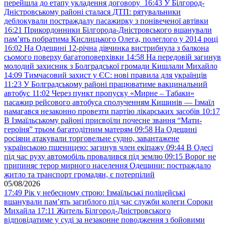
перейшла до етапу укладення договору
16:43
У Білгород-
Дністровському районі сталася ДТП: рятувальники
деблокували постраждалу пасажирку з понівеченої автівки
16:21
Прикордонники Білгорода-Дністровського вшанували
пам’ять побратима Кислицького Олега, полеглого у 2014 році
16:02
На Одещині 12-річна дівчинка вистрибнула з балкона
сьомого поверху багатоповерхівки
14:58
На передовій загинув
молодий захисник з Болградської громади Кишлали Михайло
14:09
Тимчасовий захист у ЄС: нові правила для українців
11:23
У Болградському районі працюватиме вакцинальний
автобус
11:02
Через пункт пропуску «Мирне – Табаки»
пасажир рейсового автобуса сполученням Кишинів — Ізмаїл
намагався незаконно провезти партію лікарських засобів
10:17
В Ізмаїльському районі присвоїли почесне звання “Мати-
героїня” трьом багатодітним матерям
09:58
На Одещині
росіяни атакували торговельне судно, завантажене
українською пшеницею: загинув член екіпажу
09:44
В Одесі
під час руху автомобіль провалився під землю
09:15
Ворог не
припиняє терор мирного населення Одещини: постраждало
житло та транспорт громадян, є потерпілий
05/08/2026
17:49
Рік у небесному строю: Ізмаїльські поліцейські
вшанували пам’ять загиблого під час служби колеги Сороки
Михайла
17:11
Житель Білгород-Дністровського
відповідатиме у суді за незаконне поводження з бойовими