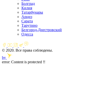
Болград
Килия
Татарбунары
Арциз
Сарата
Тарутино
Белгород-Днестровский
Одесса
© 2020. Все права соблюдены.
by
error:
Content is protected !!