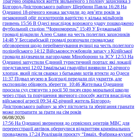
Трагічно обірвалося життя звільненого з полону захисника з
Білгород-Дністровського району Щербини Павла
16:28
На
Одещині 18-річного юнака засудили до дев’яти років за
незаконний обіг психотропів вартістю у кілька мільйонів
гривень
15:56
В Одесі внаслідок ворожого удару пошкоджено
футбольний стадіон “Чорноморець”
15:49
У Буджацькій
громаді відкрили Алею Слави на честь полеглих захисників
14:48
У Бессарабській громаді розпочали громадське
обговорення щодо перейменування вулиці на честь полеглого
поліцейського
14:12
Військовослужбовців запасу з Кілійської
громади відзначили нагородами Міноборони та ЗСУ
12:53
На
Одещині запустили Єдиний туристичний портал: які локації
представлені
12:02
Ізмаїльські гвардійці виявили 12-річного
хлопця, який після сварки з батьками хотів втекти до Одеси
11:37
Підвал музею в Болграді передали під укриття, але
експозицію обіцяють зберегти
10:46
Жителька Одещини
просила суд стягнути з росії 50 тисяч євро моральної шкоди
через страх та порушення звичного способу життя внаслідок
військової агресії
09:34
42-річний житель Білгород-
Дністровського району за збут пістолета та зберігання гранати
може потрапити за ґрати на сім років
06/08/2026
17:56
На Одещині звернення до сервісних центрів МВС для
перереєстрації автівок обернулися відкриттям кримінальних
проваджень
17:24
Реалізація проєкту “Ізмаїл. Фабрика-кухня”