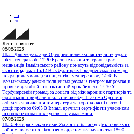
ua
ru
Лента новостей
08/08/2026
18:21
Для медзакладів Одещини польські партнери передали
шість генераторів
17:30
Крали телефони та гроші: троє
мешканців Ізмаїльського району понесуть відповідальність за
скоєні крадіжки
16:12
В амбулаторіях Городненської громади
покращили умови для пацієнтів і медперсоналу
14:48
В
Ізмаїльському районі поліцейські разом із театром імпровізації
провели для дітей інтерактивний урок безпеки
12:50
У
Тарбунарській громаді за донати від міжнародних партнерів та
організацій придбали шкільний автобус
11:05
На Одещині
очікується зниження температури та короткочасні грозові
дощі: прогноз
09:05
В Ізмаїлі вручили сертифікати учасникам
перших безоплатних курсів гагаузької мови
07/08/2026
18:36
Чотирьох захисників України з Білгород-Дністровського
району посмертно відзначено орденом «За мужність»
18:00