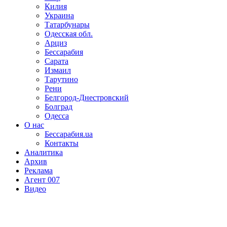
Килия
Украина
Татарбунары
Одесская обл.
Арциз
Бессарабия
Сарата
Измаил
Тарутино
Рени
Белгород-Днестровский
Болград
Одесса
О нас
Бессарабия.ua
Контакты
Аналитика
Архив
Реклама
Агент 007
Видео