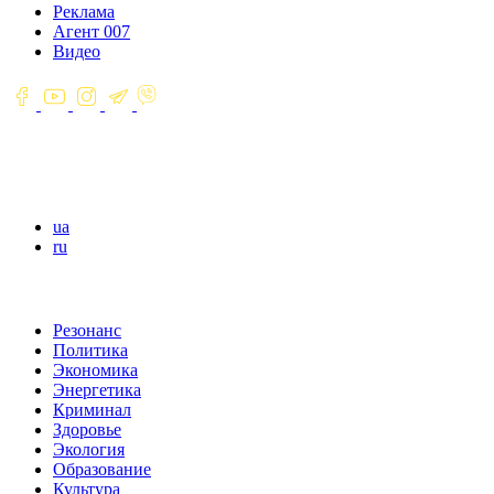
Реклама
Агент 007
Видео
ua
ru
Резонанс
Политика
Экономика
Энергетика
Криминал
Здоровье
Экология
Образование
Культура