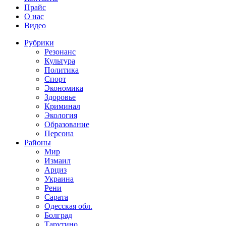
Прайс
О нас
Видео
Рубрики
Резонанс
Культура
Политика
Спорт
Экономика
Здоровье
Криминал
Экология
Образование
Персона
Районы
Мир
Измаил
Арциз
Украина
Рени
Сарата
Одесская обл.
Болград
Тарутино