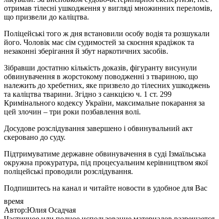
отримав тілесні ушкодження у вигляді множинних переломів,
що призвели до каліцтва.
Поліцейські того ж дня встановили особу водія та розшукали
його. Чоловік має сім судимостей за скоєння крадіжок та
незаконні зберігання й збут наркотичних засобів.
Зібравши достатню кількість доказів, фігуранту висунули
обвинувачення в жорстокому поводженні з твариною, що
належить до хребетних, яке призвело до тілесних ушкоджень
та каліцтва тварини. Згідно з санкцією ч. 1 ст. 299
Кримінального кодексу України, максимальне покарання за
цей злочин – три роки позбавлення волі.
Досудове розслідування завершено і обвинувальний акт
скеровано до суду.
Підтримуватиме державне обвинувачення в суді Ізмаїльська
окружна прокуратура, під процесуальним керівництвом якої
поліцейські проводили розслідування.
Подпишитесь на канал и читайте новости в удобное для Вас
время
Автор:Юлия Осадчая
Частичное или полное использование материалов разрешается