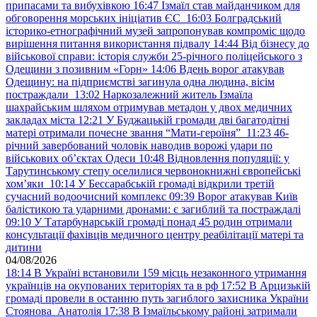
припасами та вибухівкою
16:47
Ізмаїл став майданчиком для
обговорення морських ініціатив ЄС
16:03
Болградський
історико-етнографічний музей запропонував компроміс щодо
вирішення питання використання підвалу
14:44
Від бізнесу до
військової справи: історія служби 25-річного поліцейського з
Одещини з позивним «Горн»
14:06
Вдень ворог атакував
Одещину: на підприємстві загинула одна людина, вісім
постраждали
13:02
Наркозалежний житель Ізмаїла
шахрайським шляхом отримував метадон у двох медичних
закладах міста
12:21
У Буджацькій громади дві багатодітні
матері отримали почесне звання “Мати-героїня”
11:23
46-
річний завербований чоловік наводив ворожі удари по
військових обʼєктах Одеси
10:48
Відновлення популяції: у
Тарутинському степу оселилися червонокнижні європейські
хом’яки
10:14
У Бессарабській громаді відкрили третій
сучасний водоочисний комплекс
09:39
Ворог атакував Київ
балістикою та ударними дронами: є загиблий та постраждалі
09:10
У Татарбунарській громаді понад 45 родин отримали
консультації фахівців медичного центру реабілітації матері та
дитини
04/08/2026
18:14
В Україні встановили 159 місць незаконного утримання
українців на окупованих територіях та в рф
17:52
В Арцизькій
громаді провели в останню путь загиблого захисника України
Стоянова Анатолія
17:38
В Ізмаїльському районі затримали