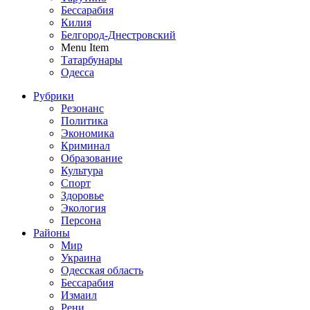
Бессарабия
Килия
Белгород-Днестровский
Menu Item
Татарбунары
Одесса
Рубрики
Резонанс
Политика
Экономика
Криминал
Образование
Культура
Спорт
Здоровье
Экология
Персона
Районы
Мир
Украина
Одесская область
Бессарабия
Измаил
Рени