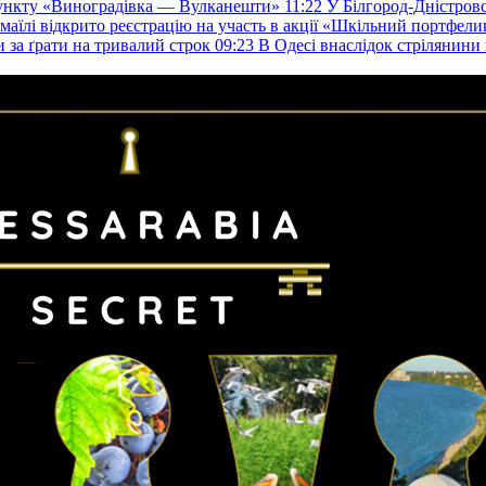
пункту «Виноградівка — Вулканешти»
11:22
У Білгород-Дністровс
змаїлі відкрито реєстрацію на участь в акції «Шкільний портфели
и за ґрати на тривалий строк
09:23
В Одесі внаслідок стрілянин