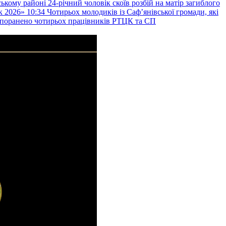
ькому районі 24-річний чоловік скоїв розбій на матір загиблого
к 2026»
10:34
Чотирьох молодиків із Саф’янівської громади, які
и поранено чотирьох працівників РТЦК та СП