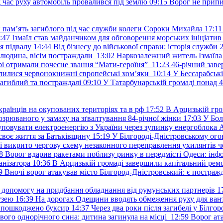
д час руху автомобіль провалився під землю
09:15
Ворог не припи
и пам’ять загиблого під час служби колеги Сороки Михайла
17:11
:47
Ізмаїл став майданчиком для обговорення морських ініціати
я підвалу
14:44
Від бізнесу до військової справи: історія служб
 людина, вісім постраждали
13:02
Наркозалежний житель Ізмаїл
ері отримали почесне звання “Мати-героїня”
11:23
46-річний заве
елилися червонокнижні європейські хом’яки
10:14
У Бессарабськ
загиблий та постраждалі
09:10
У Татарбунарській громаді понад 
раїнців на окупованих територіях та в рф
17:52
В Арцизькій гро
озрюваного у замаху на зґвалтування 84-річної жінки
17:03
У Бол
уповувати електроенергію з України через зупинку енергоблока
своє життя за Батьківщину
15:19
У Білгороді-Дністровському ого
 викрито чергову схему незаконного переправлення ухилянтів ч
8
Ворог вдарив ракетами поблизу ринку в передмісті Одеси: 
анізатора
10:36
В Арцизькій громаді завершили капітальний ремон
9
Вночі ворог атакував місто Білгород-Дністровський: є постраж
у допомогу на придбання обладнання від румунських партнерів
1
узею
16:39
На дорогах Одещини вводять обмеження руху для вант
: пошкоджено буксир
14:37
Через два роки після загибелі у Білг
свого однорічного сина: дитина загинула на місці
12:59
Ворог ат