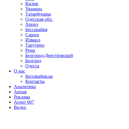
Килия
Украина
Татарбунары
Одесская обл.
Арциз
Бессарабия
Сарата
Измаил
Тарутино
Рени
Белгород-Днестровский
Болград
Одесса
О нас
Бессарабия.ua
Контакты
Аналитика
Архив
Реклама
Агент 007
Видео