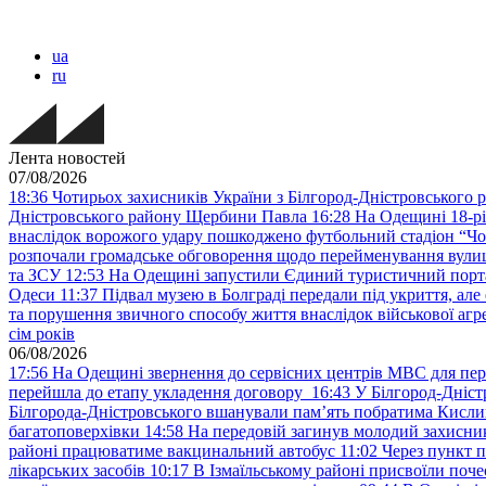
ua
ru
Лента новостей
07/08/2026
18:36
Чотирьох захисників України з Білгород-Дністровського 
Дністровського району Щербини Павла
16:28
На Одещині 18-рі
внаслідок ворожого удару пошкоджено футбольний стадіон “Ч
розпочали громадське обговорення щодо перейменування вулиці
та ЗСУ
12:53
На Одещині запустили Єдиний туристичний портал
Одеси
11:37
Підвал музею в Болграді передали під укриття, ал
та порушення звичного способу життя внаслідок військової агре
сім років
06/08/2026
17:56
На Одещині звернення до сервісних центрів МВС для пер
перейшла до етапу укладення договору
16:43
У Білгород-Дніст
Білгорода-Дністровського вшанували пам’ять побратима Кислиц
багатоповерхівки
14:58
На передовій загинув молодий захисни
районі працюватиме вакцинальний автобус
11:02
Через пункт 
лікарських засобів
10:17
В Ізмаїльському районі присвоїли поч