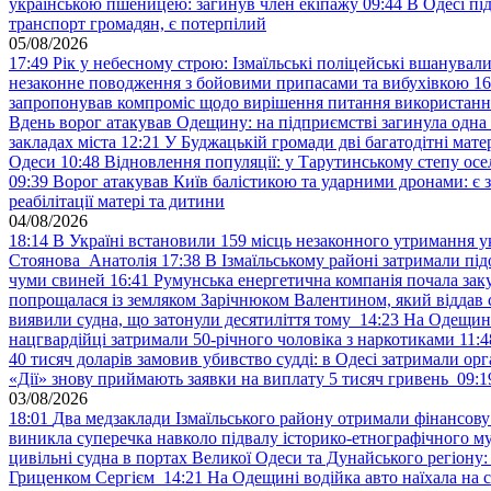
українською пшеницею: загинув член екіпажу
09:44
В Одесі пі
транспорт громадян, є потерпілий
05/08/2026
17:49
Рік у небесному строю: Ізмаїльські поліцейські вшанувал
незаконне поводження з бойовими припасами та вибухівкою
16
запропонував компроміс щодо вирішення питання використанн
Вдень ворог атакував Одещину: на підприємстві загинула одна
закладах міста
12:21
У Буджацькій громади дві багатодітні мат
Одеси
10:48
Відновлення популяції: у Тарутинському степу ос
09:39
Ворог атакував Київ балістикою та ударними дронами: є 
реабілітації матері та дитини
04/08/2026
18:14
В Україні встановили 159 місць незаконного утримання ук
Стоянова Анатолія
17:38
В Ізмаїльському районі затримали під
чуми свиней
16:41
Румунська енергетична компанія почала зак
попрощалася із земляком Зарічнюком Валентином, який віддав 
виявили судна, що затонули десятиліття тому
14:23
На Одещині
нацгвардійці затримали 50-річного чоловіка з наркотиками
11:4
40 тисяч доларів замовив убивство судді: в Одесі затримали орг
«Дії» знову приймають заявки на виплату 5 тисяч гривень
09:1
03/08/2026
18:01
Два медзаклади Ізмаїльського району отримали фінансов
виникла суперечка навколо підвалу історико-етнографічного м
цивільні судна в портах Великої Одеси та Дунайського регіону
Гриценком Сергієм
14:21
На Одещині водійка авто наїхала на 