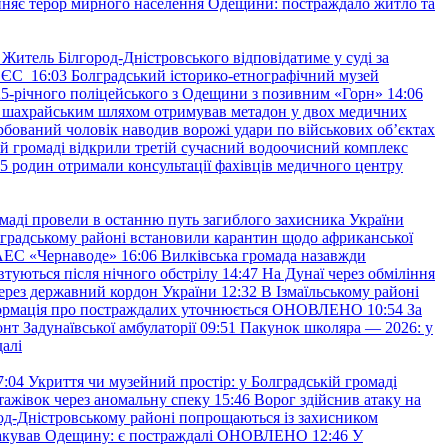
няє терор мирного населення Одещини: постраждало житло та
Житель Білгород-Дністровського відповідатиме у суді за
в ЄС
16:03
Болградський історико-етнографічний музей
и 25-річного поліцейського з Одещини з позивним «Горн»
14:06
а шахрайським шляхом отримував метадон у двох медичних
рбований чоловік наводив ворожі удари по військових обʼєктах
ій громаді відкрили третій сучасний водоочисний комплекс
45 родин отримали консультації фахівців медичного центру
маді провели в останню путь загиблого захисника України
градському районі встановили карантин щодо африканської
 АЕС «Чернаводе»
16:06
Вилківська громада назавжди
втуються після нічного обстрілу
14:47
На Дунаї через обміління
ерез державний кордон України
12:32
В Ізмаїльському районі
інформація про постраждалих уточнюється ОНОВЛЕНО
10:54
За
т Задунаївської амбулаторії
09:51
Пакунок школяра — 2026: у
далі
7:04
Укриття чи музейний простір: у Болградській громаді
ажівок через аномальну спеку
15:46
Ворог здійснив атаку на
ород-Дністровському районі попрощаються із захисником
акував Одещину: є постраждалі ОНОВЛЕНО
12:46
У