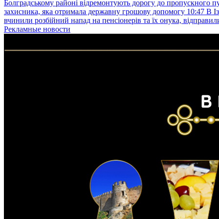
Болградському районі відремонтують дорогу до пропускного 
захисника, яка отримала державну грошову допомогу
10:47
В І
вчинили розбійний напад на пенсіонерів та їх онука, відправил
Рекламные новости