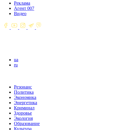
Реклама
Агент 007
Видео
ua
ru
Резонанс
Политика
Экономика
Энергетика
Криминал
Здоровье
Экология
Образование
Культура