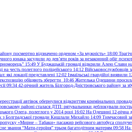
району посмертно відзначено орденом «За мужність»
18:00
Трагіч
чного юнака засудили до дев’яти років за незаконний обіг психот
орноморець”
15:49
У Буджацькій громаді відкрили Алею Слави на
 на честь полеглого поліцейського
14:12
Військовослужбовців з
: які локації представлені
12:02
Ізмаїльські гвардійці виявили 1
е експозицію обіцяють зберегти
10:46
Жителька Одещини просила с
сії
09:34
42-річний житель Білгород-Дністровського району за збу
ереєстрації автівок обернулися відкриттям кримінальних провад
ровському районі сталася ДТП: рятувальники деблокували постр
ького Олега, полеглого у 2014 році
16:02
На Одещині 12-річна д
к з Болградської громади Кишлали Михайло
14:09
Тимчасовий за
пропуску «Мирне – Табаки» пасажир рейсового автобуса сполуче
есне звання “Мати-героїня” трьом багатодітним матерям
09:58
На 