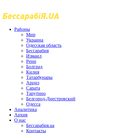
Районы
Мир
Украина
Одесская область
Бессарабия
Измаил
Рени
Болград
Килия
Татарбунары
Арциз
Сарата
Тарутино
Белгород-Днестровский
Одесса
Аналитика
Архив
О нас
Бессарабия.ua
Контакты