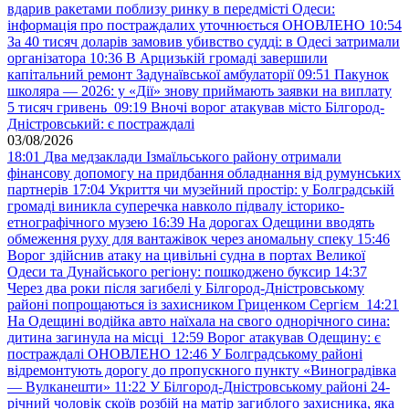
вдарив ракетами поблизу ринку в передмісті Одеси:
інформація про постраждалих уточнюється ОНОВЛЕНО
10:54
За 40 тисяч доларів замовив убивство судді: в Одесі затримали
організатора
10:36
В Арцизькій громаді завершили
капітальний ремонт Задунаївської амбулаторії
09:51
Пакунок
школяра — 2026: у «Дії» знову приймають заявки на виплату
5 тисяч гривень
09:19
Вночі ворог атакував місто Білгород-
Дністровський: є постраждалі
03/08/2026
18:01
Два медзаклади Ізмаїльського району отримали
фінансову допомогу на придбання обладнання від румунських
партнерів
17:04
Укриття чи музейний простір: у Болградській
громаді виникла суперечка навколо підвалу історико-
етнографічного музею
16:39
На дорогах Одещини вводять
обмеження руху для вантажівок через аномальну спеку
15:46
Ворог здійснив атаку на цивільні судна в портах Великої
Одеси та Дунайського регіону: пошкоджено буксир
14:37
Через два роки після загибелі у Білгород-Дністровському
районі попрощаються із захисником Гриценком Сергієм
14:21
На Одещині водійка авто наїхала на свого однорічного сина:
дитина загинула на місці
12:59
Ворог атакував Одещину: є
постраждалі ОНОВЛЕНО
12:46
У Болградському районі
відремонтують дорогу до пропускного пункту «Виноградівка
— Вулканешти»
11:22
У Білгород-Дністровському районі 24-
річний чоловік скоїв розбій на матір загиблого захисника, яка