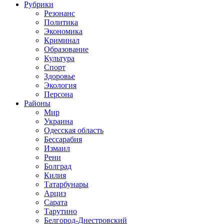
Рубрики
Резонанс
Политика
Экономика
Криминал
Образование
Культура
Спорт
Здоровье
Экология
Персона
Районы
Мир
Украина
Одесская область
Бессарабия
Измаил
Рени
Болград
Килия
Татарбунары
Арциз
Сарата
Тарутино
Белгород-Днестровский