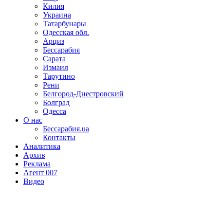
Килия
Украина
Татарбунары
Одесская обл.
Арциз
Бессарабия
Сарата
Измаил
Тарутино
Рени
Белгород-Днестровский
Болград
Одесса
О нас
Бессарабия.ua
Контакты
Аналитика
Архив
Реклама
Агент 007
Видео