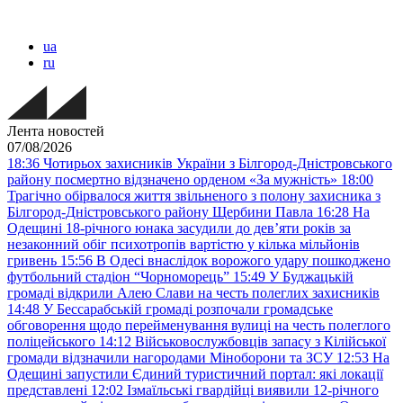
ua
ru
Лента новостей
07/08/2026
18:36
Чотирьох захисників України з Білгород-Дністровського
району посмертно відзначено орденом «За мужність»
18:00
Трагічно обірвалося життя звільненого з полону захисника з
Білгород-Дністровського району Щербини Павла
16:28
На
Одещині 18-річного юнака засудили до дев’яти років за
незаконний обіг психотропів вартістю у кілька мільйонів
гривень
15:56
В Одесі внаслідок ворожого удару пошкоджено
футбольний стадіон “Чорноморець”
15:49
У Буджацькій
громаді відкрили Алею Слави на честь полеглих захисників
14:48
У Бессарабській громаді розпочали громадське
обговорення щодо перейменування вулиці на честь полеглого
поліцейського
14:12
Військовослужбовців запасу з Кілійської
громади відзначили нагородами Міноборони та ЗСУ
12:53
На
Одещині запустили Єдиний туристичний портал: які локації
представлені
12:02
Ізмаїльські гвардійці виявили 12-річного