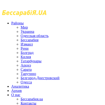
Районы
Мир
Украина
Одесская область
Бессарабия
Измаил
Рени
Болград
Килия
Татарбунары
Арциз
Сарата
Тарутино
Белгород-Днестровский
Одесса
Аналитика
Архив
О нас
Бессарабия.ua
Контакты