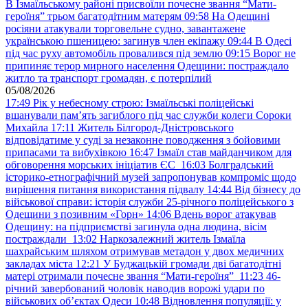
В Ізмаїльському районі присвоїли почесне звання “Мати-
героїня” трьом багатодітним матерям
09:58
На Одещині
росіяни атакували торговельне судно, завантажене
українською пшеницею: загинув член екіпажу
09:44
В Одесі
під час руху автомобіль провалився під землю
09:15
Ворог не
припиняє терор мирного населення Одещини: постраждало
житло та транспорт громадян, є потерпілий
05/08/2026
17:49
Рік у небесному строю: Ізмаїльські поліцейські
вшанували пам’ять загиблого під час служби колеги Сороки
Михайла
17:11
Житель Білгород-Дністровського
відповідатиме у суді за незаконне поводження з бойовими
припасами та вибухівкою
16:47
Ізмаїл став майданчиком для
обговорення морських ініціатив ЄС
16:03
Болградський
історико-етнографічний музей запропонував компроміс щодо
вирішення питання використання підвалу
14:44
Від бізнесу до
військової справи: історія служби 25-річного поліцейського з
Одещини з позивним «Горн»
14:06
Вдень ворог атакував
Одещину: на підприємстві загинула одна людина, вісім
постраждали
13:02
Наркозалежний житель Ізмаїла
шахрайським шляхом отримував метадон у двох медичних
закладах міста
12:21
У Буджацькій громади дві багатодітні
матері отримали почесне звання “Мати-героїня”
11:23
46-
річний завербований чоловік наводив ворожі удари по
військових обʼєктах Одеси
10:48
Відновлення популяції: у