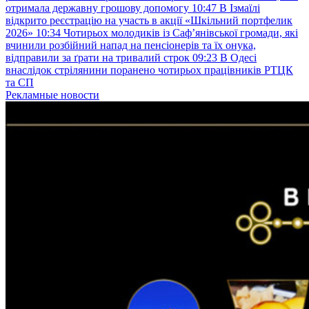
отримала державну грошову допомогу
10:47
В Ізмаїлі
відкрито реєстрацію на участь в акції «Шкільний портфелик
2026»
10:34
Чотирьох молодиків із Саф’янівської громади, які
вчинили розбійний напад на пенсіонерів та їх онука,
відправили за ґрати на тривалий строк
09:23
В Одесі
внаслідок стрілянини поранено чотирьох працівників РТЦК
та СП
Рекламные новости