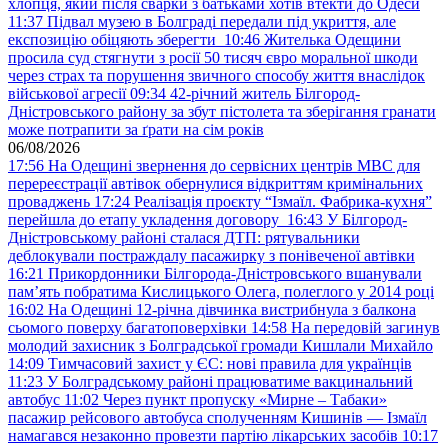
хлопця, який після сварки з батьками хотів втекти до Одеси
11:37
Підвал музею в Болграді передали під укриття, але
експозицію обіцяють зберегти
10:46
Жителька Одещини
просила суд стягнути з росії 50 тисяч євро моральної шкоди
через страх та порушення звичного способу життя внаслідок
військової агресії
09:34
42-річний житель Білгород-
Дністровського району за збут пістолета та зберігання гранати
може потрапити за ґрати на сім років
06/08/2026
17:56
На Одещині звернення до сервісних центрів МВС для
перереєстрації автівок обернулися відкриттям кримінальних
проваджень
17:24
Реалізація проєкту “Ізмаїл. Фабрика-кухня”
перейшла до етапу укладення договору
16:43
У Білгород-
Дністровському районі сталася ДТП: рятувальники
деблокували постраждалу пасажирку з понівеченої автівки
16:21
Прикордонники Білгорода-Дністровського вшанували
пам’ять побратима Кислицького Олега, полеглого у 2014 році
16:02
На Одещині 12-річна дівчинка вистрибнула з балкона
сьомого поверху багатоповерхівки
14:58
На передовій загинув
молодий захисник з Болградської громади Кишлали Михайло
14:09
Тимчасовий захист у ЄС: нові правила для українців
11:23
У Болградському районі працюватиме вакцинальний
автобус
11:02
Через пункт пропуску «Мирне – Табаки»
пасажир рейсового автобуса сполученням Кишинів — Ізмаїл
намагався незаконно провезти партію лікарських засобів
10:17