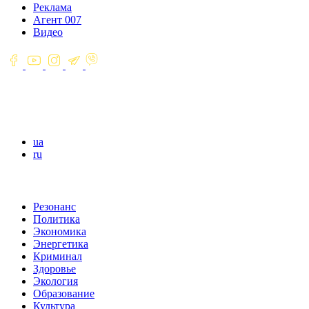
Реклама
Агент 007
Видео
ua
ru
Резонанс
Политика
Экономика
Энергетика
Криминал
Здоровье
Экология
Образование
Культура