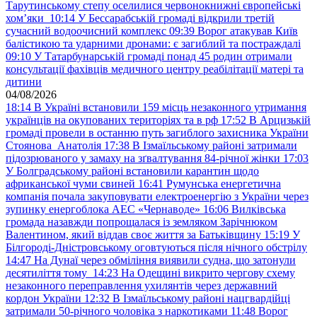
Тарутинському степу оселилися червонокнижні європейські
хом’яки
10:14
У Бессарабській громаді відкрили третій
сучасний водоочисний комплекс
09:39
Ворог атакував Київ
балістикою та ударними дронами: є загиблий та постраждалі
09:10
У Татарбунарській громаді понад 45 родин отримали
консультації фахівців медичного центру реабілітації матері та
дитини
04/08/2026
18:14
В Україні встановили 159 місць незаконного утримання
українців на окупованих територіях та в рф
17:52
В Арцизькій
громаді провели в останню путь загиблого захисника України
Стоянова Анатолія
17:38
В Ізмаїльському районі затримали
підозрюваного у замаху на зґвалтування 84-річної жінки
17:03
У Болградському районі встановили карантин щодо
африканської чуми свиней
16:41
Румунська енергетична
компанія почала закуповувати електроенергію з України через
зупинку енергоблока АЕС «Чернаводе»
16:06
Вилківська
громада назавжди попрощалася із земляком Зарічнюком
Валентином, який віддав своє життя за Батьківщину
15:19
У
Білгороді-Дністровському оговтуються після нічного обстрілу
14:47
На Дунаї через обміління виявили судна, що затонули
десятиліття тому
14:23
На Одещині викрито чергову схему
незаконного переправлення ухилянтів через державний
кордон України
12:32
В Ізмаїльському районі нацгвардійці
затримали 50-річного чоловіка з наркотиками
11:48
Ворог