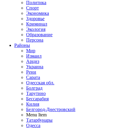
Политика
Спорт
Экономика
Здоровье
Криминал
Экология
Образование
Персона
Районы
Мир
Измаил
Арциз
Украина
Рени
Сарата
Одесская обл.
Болград
Тарутино
Бессарабия
Килия
Белгород-Днестровский
Menu Item
Татарбунары
Одесса