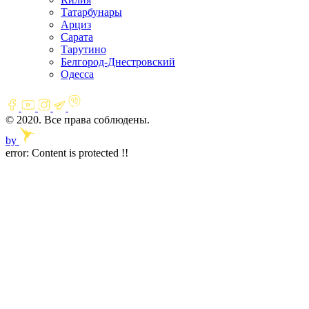
Татарбунары
Арциз
Сарата
Тарутино
Белгород-Днестровский
Одесса
© 2020. Все права соблюдены.
by
error:
Content is protected !!