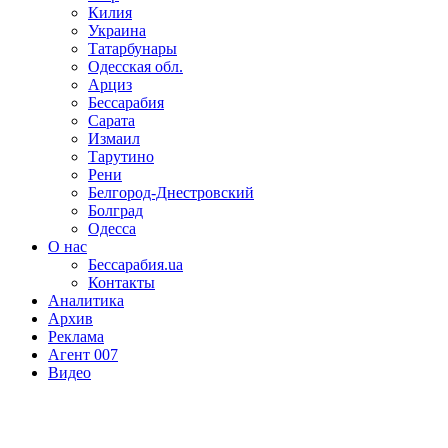
Килия
Украина
Татарбунары
Одесская обл.
Арциз
Бессарабия
Сарата
Измаил
Тарутино
Рени
Белгород-Днестровский
Болград
Одесса
О нас
Бессарабия.ua
Контакты
Аналитика
Архив
Реклама
Агент 007
Видео