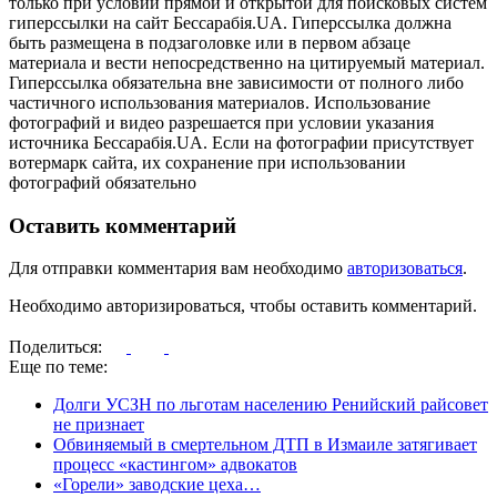
только при условии прямой и открытой для поисковых систем
гиперссылки на сайт Бессарабія.UA. Гиперссылка должна
быть размещена в подзаголовке или в первом абзаце
материала и вести непосредственно на цитируемый материал.
Гиперссылка обязательна вне зависимости от полного либо
частичного использования материалов. Использование
фотографий и видео разрешается при условии указания
источника Бессарабія.UA. Если на фотографии присутствует
вотермарк сайта, их сохранение при использовании
фотографий обязательно
Оставить комментарий
Для отправки комментария вам необходимо
авторизоваться
.
Необходимо авторизироваться, чтобы оставить комментарий.
Поделиться:
Еще по теме:
Долги УСЗН по льготам населению Ренийский райсовет
не признает
Обвиняемый в смертельном ДТП в Измаиле затягивает
процесс «кастингом» адвокатов
«Горели» заводские цеха…