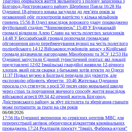
Трагічно обірвалося життя звільненого з полону захисника з
Білгород-Дністровського району Щербини Павла
16:28
На
Одещині 18-річного юнака засудили до дев’яти років за
незаконний обіг психотропів вартістю у кілька мільйонів
гривень
15:56
В Одесі внаслідок ворожого удару пошкоджено
футбольний стадіон “Чорноморець”
15:49
У Буджацькій
громаді відкрили Алею Слави на честь полеглих захисників
14:48
У Бессарабській громаді розпочали громадське
обговорення щодо перейменування вулиці на честь полеглого
поліцейського
14:12
Військовослужбовців запасу з Кілійської
громади відзначили нагородами Міноборони та ЗСУ
12:53
На
Одещині запустили Єдиний туристичний портал: які локації
представлені
12:02
Ізмаїльські гвардійці виявили 12-річного
хлопця, який після сварки з батьками хотів втекти до Одеси
11:37
Підвал музею в Болграді передали під укриття, але
експозицію обіцяють зберегти
10:46
Жителька Одещини
просила суд стягнути з росії 50 тисяч євро моральної шкоди
через страх та порушення звичного способу життя внаслідок
військової агресії
09:34
42-річний житель Білгород-
Дністровського району за збут пістолета та зберігання гранати
може потрапити за ґрати на сім років
06/08/2026
17:56
На Одещині звернення до сервісних центрів МВС для
перереєстрації автівок обернулися відкриттям кримінальних
проваджень
17:24
Реалізація проєкту “Ізмаїл. Фабрика-кухня”