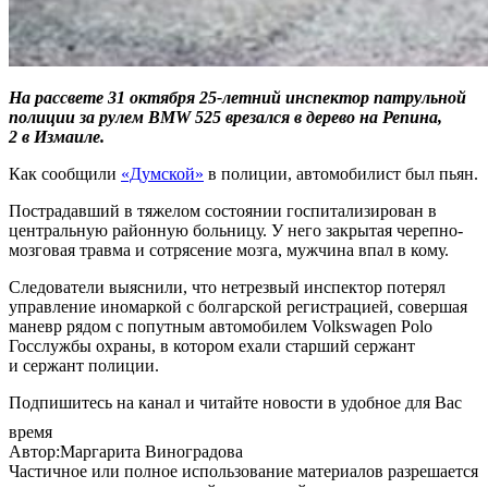
На рассвете 31 октября 25-летний инспектор патрульной
полиции за рулем BMW 525 врезался в дерево на Репина,
2 в Измаиле.
Как сообщили
«Думской»
в полиции, автомобилист был пьян.
Пострадавший в тяжелом состоянии госпитализирован в
центральную районную больницу. У него закрытая черепно-
мозговая травма и сотрясение мозга, мужчина впал в кому.
Следователи выяснили, что нетрезвый инспектор потерял
управление иномаркой с болгарской регистрацией, совершая
маневр рядом с попутным автомобилем Volkswagen Polo
Госслужбы охраны, в котором ехали старший сержант
и сержант полиции.
Подпишитесь на канал и читайте новости в удобное для Вас
время
Автор:Маргарита Виноградова
Частичное или полное использование материалов разрешается