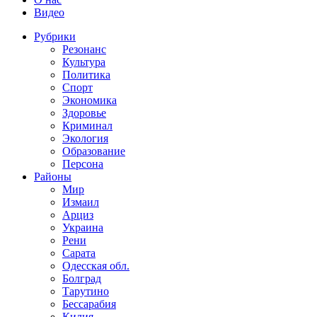
Видео
Рубрики
Резонанс
Культура
Политика
Спорт
Экономика
Здоровье
Криминал
Экология
Образование
Персона
Районы
Мир
Измаил
Арциз
Украина
Рени
Сарата
Одесская обл.
Болград
Тарутино
Бессарабия
Килия