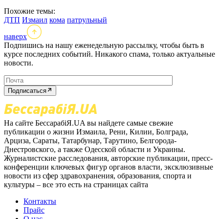
Похожие темы:
ДТП
Измаил
кома
патрульный
наверх
Подпишись на нашу еженедельную рассылку, чтобы быть в
курсе последних событий. Никакого спама, только актуальные
новости.
Подписаться
На сайте БессарабіЯ.UA вы найдете самые свежие
публикации о жизни Измаила, Рени, Килии, Болграда,
Арциза, Сараты, Татарбунар, Тарутино, Белгорода-
Днестровского, а также Одесской области и Украины.
Журналистские расследования, авторские публикации, пресс-
конференции ключевых фигур органов власти, эксклюзивные
новости из сфер здравохранения, образования, спорта и
культуры – все это есть на страницах сайта
Контакты
Прайс
О нас