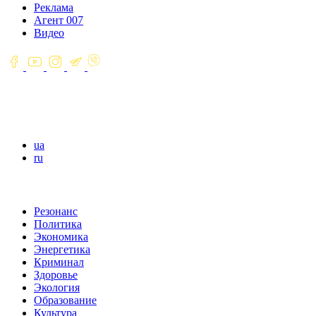
Реклама
Агент 007
Видео
ua
ru
Резонанс
Политика
Экономика
Энергетика
Криминал
Здоровье
Экология
Образование
Культура