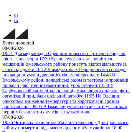
ua
ru
Лента новостей
08/08/2026
18:21
Для медзакладів Одещини польські партнери передали
шість генераторів
17:30
Крали телефони та гроші: троє
мешканців Ізмаїльського району понесуть відповідальність за
скоєні крадіжки
16:12
В амбулаторіях Городненської громади
покращили умови для пацієнтів і медперсоналу
14:48
В
Ізмаїльському районі поліцейські разом із театром імпровізації
провели для дітей інтерактивний урок безпеки
12:50
У
Тарбунарській громаді за донати від міжнародних партнерів та
організацій придбали шкільний автобус
11:05
На Одещині
очікується зниження температури та короткочасні грозові
дощі: прогноз
09:05
В Ізмаїлі вручили сертифікати учасникам
перших безоплатних курсів гагаузької мови
07/08/2026
18:36
Чотирьох захисників України з Білгород-Дністровського
району посмертно відзначено орденом «За мужність»
18:00