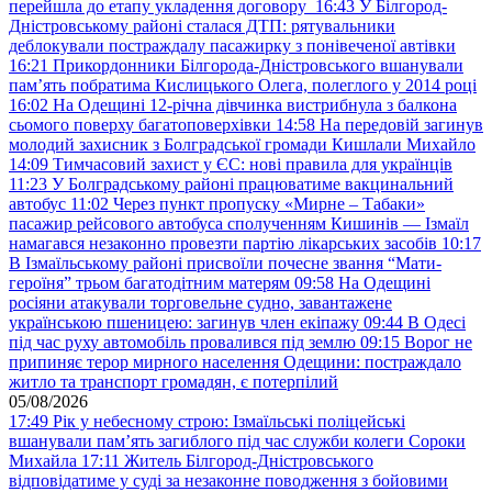
перейшла до етапу укладення договору
16:43
У Білгород-
Дністровському районі сталася ДТП: рятувальники
деблокували постраждалу пасажирку з понівеченої автівки
16:21
Прикордонники Білгорода-Дністровського вшанували
пам’ять побратима Кислицького Олега, полеглого у 2014 році
16:02
На Одещині 12-річна дівчинка вистрибнула з балкона
сьомого поверху багатоповерхівки
14:58
На передовій загинув
молодий захисник з Болградської громади Кишлали Михайло
14:09
Тимчасовий захист у ЄС: нові правила для українців
11:23
У Болградському районі працюватиме вакцинальний
автобус
11:02
Через пункт пропуску «Мирне – Табаки»
пасажир рейсового автобуса сполученням Кишинів — Ізмаїл
намагався незаконно провезти партію лікарських засобів
10:17
В Ізмаїльському районі присвоїли почесне звання “Мати-
героїня” трьом багатодітним матерям
09:58
На Одещині
росіяни атакували торговельне судно, завантажене
українською пшеницею: загинув член екіпажу
09:44
В Одесі
під час руху автомобіль провалився під землю
09:15
Ворог не
припиняє терор мирного населення Одещини: постраждало
житло та транспорт громадян, є потерпілий
05/08/2026
17:49
Рік у небесному строю: Ізмаїльські поліцейські
вшанували пам’ять загиблого під час служби колеги Сороки
Михайла
17:11
Житель Білгород-Дністровського
відповідатиме у суді за незаконне поводження з бойовими