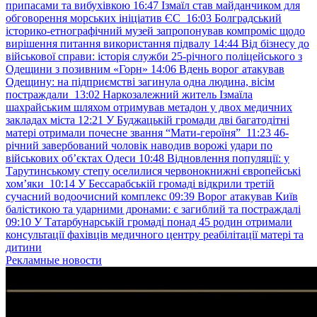
припасами та вибухівкою
16:47
Ізмаїл став майданчиком для
обговорення морських ініціатив ЄС
16:03
Болградський
історико-етнографічний музей запропонував компроміс щодо
вирішення питання використання підвалу
14:44
Від бізнесу до
військової справи: історія служби 25-річного поліцейського з
Одещини з позивним «Горн»
14:06
Вдень ворог атакував
Одещину: на підприємстві загинула одна людина, вісім
постраждали
13:02
Наркозалежний житель Ізмаїла
шахрайським шляхом отримував метадон у двох медичних
закладах міста
12:21
У Буджацькій громади дві багатодітні
матері отримали почесне звання “Мати-героїня”
11:23
46-
річний завербований чоловік наводив ворожі удари по
військових обʼєктах Одеси
10:48
Відновлення популяції: у
Тарутинському степу оселилися червонокнижні європейські
хом’яки
10:14
У Бессарабській громаді відкрили третій
сучасний водоочисний комплекс
09:39
Ворог атакував Київ
балістикою та ударними дронами: є загиблий та постраждалі
09:10
У Татарбунарській громаді понад 45 родин отримали
консультації фахівців медичного центру реабілітації матері та
дитини
Рекламные новости