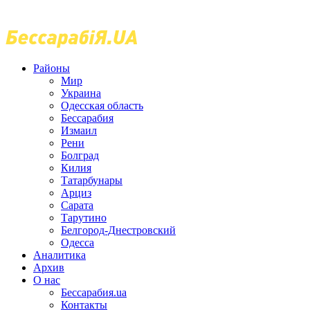
Районы
Мир
Украина
Одесская область
Бессарабия
Измаил
Рени
Болград
Килия
Татарбунары
Арциз
Сарата
Тарутино
Белгород-Днестровский
Одесса
Аналитика
Архив
О нас
Бессарабия.ua
Контакты