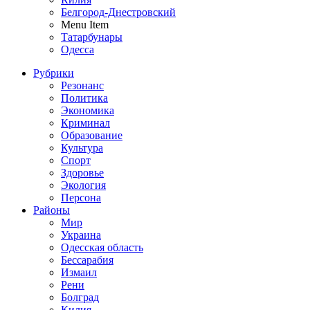
Белгород-Днестровский
Menu Item
Татарбунары
Одесса
Рубрики
Резонанс
Политика
Экономика
Криминал
Образование
Культура
Спорт
Здоровье
Экология
Персона
Районы
Мир
Украина
Одесская область
Бессарабия
Измаил
Рени
Болград
Килия