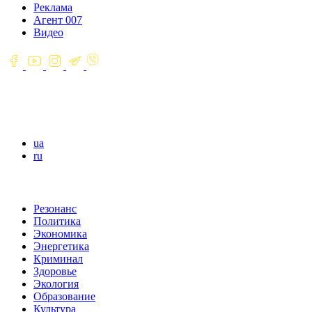
Реклама
Агент 007
Видео
ua
ru
Резонанс
Политика
Экономика
Энергетика
Криминал
Здоровье
Экология
Образование
Культура