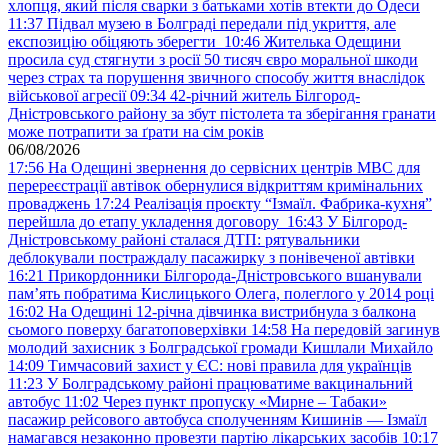
хлопця, який після сварки з батьками хотів втекти до Одеси
11:37
Підвал музею в Болграді передали під укриття, але
експозицію обіцяють зберегти
10:46
Жителька Одещини
просила суд стягнути з росії 50 тисяч євро моральної шкоди
через страх та порушення звичного способу життя внаслідок
військової агресії
09:34
42-річний житель Білгород-
Дністровського району за збут пістолета та зберігання гранати
може потрапити за ґрати на сім років
06/08/2026
17:56
На Одещині звернення до сервісних центрів МВС для
перереєстрації автівок обернулися відкриттям кримінальних
проваджень
17:24
Реалізація проєкту “Ізмаїл. Фабрика-кухня”
перейшла до етапу укладення договору
16:43
У Білгород-
Дністровському районі сталася ДТП: рятувальники
деблокували постраждалу пасажирку з понівеченої автівки
16:21
Прикордонники Білгорода-Дністровського вшанували
пам’ять побратима Кислицького Олега, полеглого у 2014 році
16:02
На Одещині 12-річна дівчинка вистрибнула з балкона
сьомого поверху багатоповерхівки
14:58
На передовій загинув
молодий захисник з Болградської громади Кишлали Михайло
14:09
Тимчасовий захист у ЄС: нові правила для українців
11:23
У Болградському районі працюватиме вакцинальний
автобус
11:02
Через пункт пропуску «Мирне – Табаки»
пасажир рейсового автобуса сполученням Кишинів — Ізмаїл
намагався незаконно провезти партію лікарських засобів
10:17