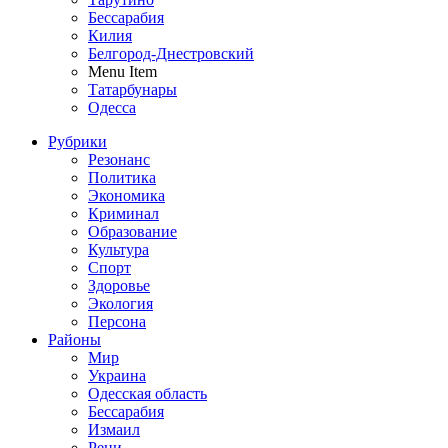
Бессарабия
Килия
Белгород-Днестровский
Menu Item
Татарбунары
Одесса
Рубрики
Резонанс
Политика
Экономика
Криминал
Образование
Культура
Спорт
Здоровье
Экология
Персона
Районы
Мир
Украина
Одесская область
Бессарабия
Измаил
Рени