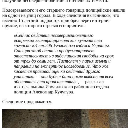
получили несовершеннолетние и степень их тяжести.
Подозреваемого и его старшего товарища полицейские нашли
на одной из улиц города. В ходе следствия выяснилось, что
именно 15-летний подросток приобрел через интернет
оружие, из которого стрелял его приятель.
«Сейчас действия несовершеннолетнего
«стрелка» квалифицировали как хулиганство
согласно ч.4 ст.296 Уголовного кодекса Украины.
Санкция этой статьи предусматривает
ответственность в виде лишения свободы на срок
от трех до семи лет. Пистолет у парня изъяли и
направили на экспертное исследование. Что же
касается правовой оценки действий другого
участника — она будет дана после выяснения всех
обстоятельств происшествия»
, —
рассказал
и.о. начальника Измаильского районного отдела
полиции Александр Кучугура.
Следствие продолжается.