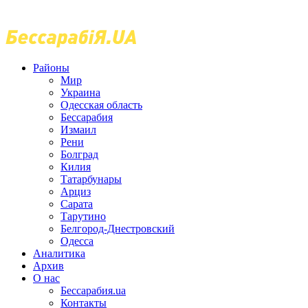
Районы
Мир
Украина
Одесская область
Бессарабия
Измаил
Рени
Болград
Килия
Татарбунары
Арциз
Сарата
Тарутино
Белгород-Днестровский
Одесса
Аналитика
Архив
О нас
Бессарабия.ua
Контакты