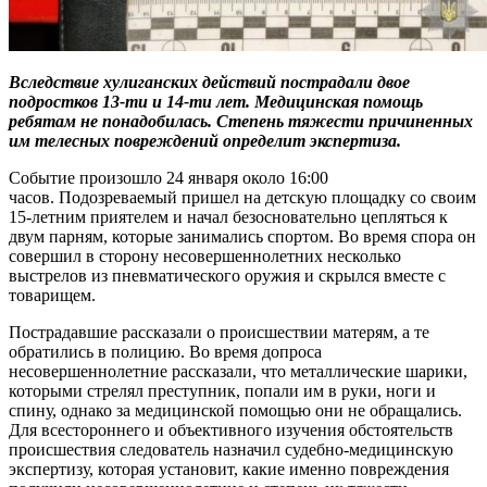
Вследствие хулиганских действий пострадали двое
подростков 13-ти и 14-ти лет. Медицинская помощь
ребятам не понадобилась. Степень тяжести причиненных
им телесных повреждений определит экспертиза.
Событие произошло 24 января около 16:00
часов. Подозреваемый пришел на детскую площадку со своим
15-летним приятелем и начал безосновательно цепляться к
двум парням, которые занимались спортом. Во время спора он
совершил в сторону несовершеннолетних несколько
выстрелов из пневматического оружия и скрылся вместе с
товарищем.
Пострадавшие рассказали о происшествии матерям, а те
обратились в полицию. Во время допроса
несовершеннолетние рассказали, что металлические шарики,
которыми стрелял преступник, попали им в руки, ноги и
спину, однако за медицинской помощью они не обращались.
Для всестороннего и объективного изучения обстоятельств
происшествия следователь назначил судебно-медицинскую
экспертизу, которая установит, какие именно повреждения