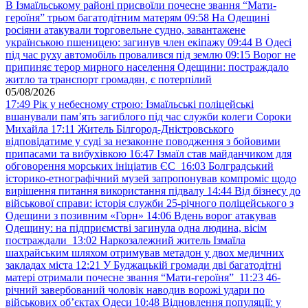
В Ізмаїльському районі присвоїли почесне звання “Мати-
героїня” трьом багатодітним матерям
09:58
На Одещині
росіяни атакували торговельне судно, завантажене
українською пшеницею: загинув член екіпажу
09:44
В Одесі
під час руху автомобіль провалився під землю
09:15
Ворог не
припиняє терор мирного населення Одещини: постраждало
житло та транспорт громадян, є потерпілий
05/08/2026
17:49
Рік у небесному строю: Ізмаїльські поліцейські
вшанували пам’ять загиблого під час служби колеги Сороки
Михайла
17:11
Житель Білгород-Дністровського
відповідатиме у суді за незаконне поводження з бойовими
припасами та вибухівкою
16:47
Ізмаїл став майданчиком для
обговорення морських ініціатив ЄС
16:03
Болградський
історико-етнографічний музей запропонував компроміс щодо
вирішення питання використання підвалу
14:44
Від бізнесу до
військової справи: історія служби 25-річного поліцейського з
Одещини з позивним «Горн»
14:06
Вдень ворог атакував
Одещину: на підприємстві загинула одна людина, вісім
постраждали
13:02
Наркозалежний житель Ізмаїла
шахрайським шляхом отримував метадон у двох медичних
закладах міста
12:21
У Буджацькій громади дві багатодітні
матері отримали почесне звання “Мати-героїня”
11:23
46-
річний завербований чоловік наводив ворожі удари по
військових обʼєктах Одеси
10:48
Відновлення популяції: у