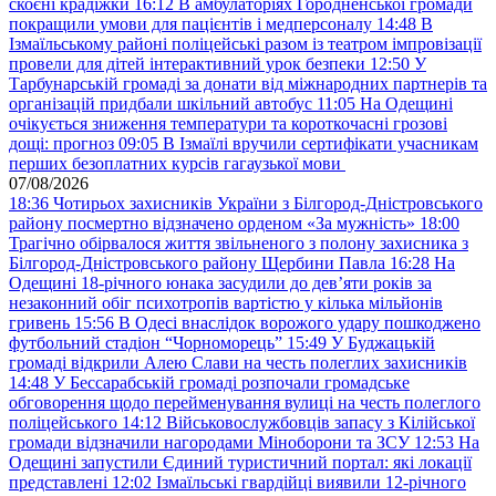
скоєні крадіжки
16:12
В амбулаторіях Городненської громади
покращили умови для пацієнтів і медперсоналу
14:48
В
Ізмаїльському районі поліцейські разом із театром імпровізації
провели для дітей інтерактивний урок безпеки
12:50
У
Тарбунарській громаді за донати від міжнародних партнерів та
організацій придбали шкільний автобус
11:05
На Одещині
очікується зниження температури та короткочасні грозові
дощі: прогноз
09:05
В Ізмаїлі вручили сертифікати учасникам
перших безоплатних курсів гагаузької мови
07/08/2026
18:36
Чотирьох захисників України з Білгород-Дністровського
району посмертно відзначено орденом «За мужність»
18:00
Трагічно обірвалося життя звільненого з полону захисника з
Білгород-Дністровського району Щербини Павла
16:28
На
Одещині 18-річного юнака засудили до дев’яти років за
незаконний обіг психотропів вартістю у кілька мільйонів
гривень
15:56
В Одесі внаслідок ворожого удару пошкоджено
футбольний стадіон “Чорноморець”
15:49
У Буджацькій
громаді відкрили Алею Слави на честь полеглих захисників
14:48
У Бессарабській громаді розпочали громадське
обговорення щодо перейменування вулиці на честь полеглого
поліцейського
14:12
Військовослужбовців запасу з Кілійської
громади відзначили нагородами Міноборони та ЗСУ
12:53
На
Одещині запустили Єдиний туристичний портал: які локації
представлені
12:02
Ізмаїльські гвардійці виявили 12-річного