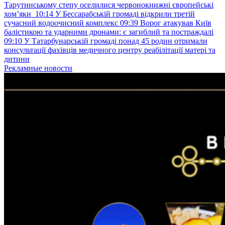
Тарутинському степу оселилися червонокнижні європейські
хом’яки
10:14
У Бессарабській громаді відкрили третій
сучасний водоочисний комплекс
09:39
Ворог атакував Київ
балістикою та ударними дронами: є загиблий та постраждалі
09:10
У Татарбунарській громаді понад 45 родин отримали
консультації фахівців медичного центру реабілітації матері та
дитини
Рекламные новости