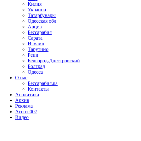
Килия
Украина
Татарбунары
Одесская обл.
Арциз
Бессарабия
Сарата
Измаил
Тарутино
Рени
Белгород-Днестровский
Болград
Одесса
О нас
Бессарабия.ua
Контакты
Аналитика
Архив
Реклама
Агент 007
Видео