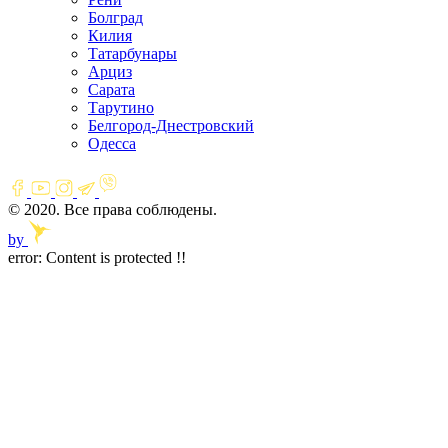
Болград
Килия
Татарбунары
Арциз
Сарата
Тарутино
Белгород-Днестровский
Одесса
© 2020. Все права соблюдены.
by
error:
Content is protected !!