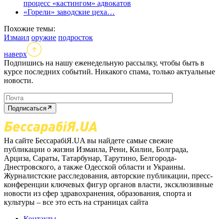
процесс «кастингом» адвокатов
«Горели» заводские цеха…
Похожие темы:
Измаил
оружие
подросток
наверх
Подпишись на нашу еженедельную рассылку, чтобы быть в
курсе последних событий. Никакого спама, только актуальные
новости.
Подписаться
На сайте БессарабіЯ.UA вы найдете самые свежие
публикации о жизни Измаила, Рени, Килии, Болграда,
Арциза, Сараты, Татарбунар, Тарутино, Белгорода-
Днестровского, а также Одесской области и Украины.
Журналистские расследования, авторские публикации, пресс-
конференции ключевых фигур органов власти, эксклюзивные
новости из сфер здравохранения, образования, спорта и
культуры – все это есть на страницах сайта
Контакты