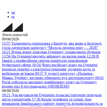
ua
ru
Лента новостей
09/08/2026
15:57
Талановита скрипалька з Бахмута, яка живе в Болграді,
стала лауреаткою конкурсу “Молода людина року — 2026”
14:21
Вдень ворог атакував Одещину: пошкоджено будинок
13:56
На Одещині вводять заборону на вилов раків
12:28
В
Ізмаїлі з професійним святом привітали працівників
будівельної сфери
10:54
Через російську атаку на Одещині
виникли перебої з електропостачанням, подачею води та
мобільним звʼязком
09:57
У пункті пропуску «Паланка–
Маяки–Удобне» частково обмежено рух автотранспорту
09:02
Росія здійснила масовану комбіновану атаку на Одещину:
відомо про 8 постраждалих ОНОВЛЕНО
08/08/2026
18:21
Для медзакладів Одещини польські партнери передали
шість генераторів
17:30
Крали телефони та гроші: троє
мешканців Ізмаїльського району понесуть відповідальність за