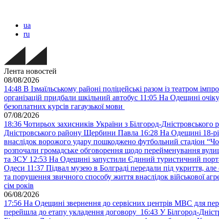
ua
ru
Лента новостей
08/08/2026
14:48
В Ізмаїльському районі поліцейські разом із театром імпр
організацій придбали шкільний автобус
11:05
На Одещині очіку
безоплатних курсів гагаузької мови
07/08/2026
18:36
Чотирьох захисників України з Білгород-Дністровського 
Дністровського району Щербини Павла
16:28
На Одещині 18-рі
внаслідок ворожого удару пошкоджено футбольний стадіон “Ч
розпочали громадське обговорення щодо перейменування вулиці
та ЗСУ
12:53
На Одещині запустили Єдиний туристичний портал
Одеси
11:37
Підвал музею в Болграді передали під укриття, ал
та порушення звичного способу життя внаслідок військової агре
сім років
06/08/2026
17:56
На Одещині звернення до сервісних центрів МВС для пер
перейшла до етапу укладення договору
16:43
У Білгород-Дніст