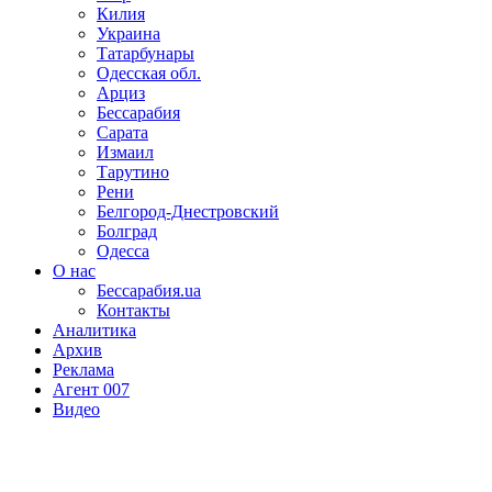
Килия
Украина
Татарбунары
Одесская обл.
Арциз
Бессарабия
Сарата
Измаил
Тарутино
Рени
Белгород-Днестровский
Болград
Одесса
О нас
Бессарабия.ua
Контакты
Аналитика
Архив
Реклама
Агент 007
Видео