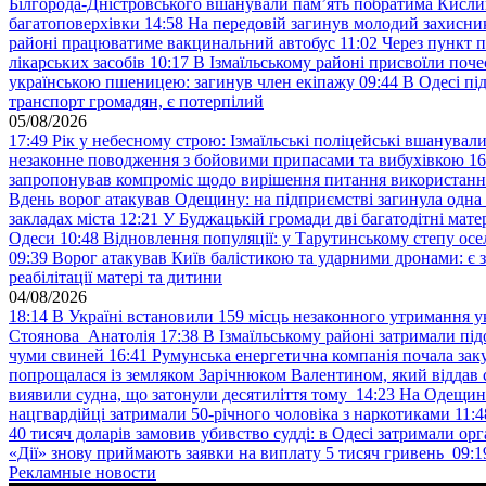
Білгорода-Дністровського вшанували пам’ять побратима Кислиц
багатоповерхівки
14:58
На передовій загинув молодий захисни
районі працюватиме вакцинальний автобус
11:02
Через пункт 
лікарських засобів
10:17
В Ізмаїльському районі присвоїли поч
українською пшеницею: загинув член екіпажу
09:44
В Одесі пі
транспорт громадян, є потерпілий
05/08/2026
17:49
Рік у небесному строю: Ізмаїльські поліцейські вшанувал
незаконне поводження з бойовими припасами та вибухівкою
16
запропонував компроміс щодо вирішення питання використанн
Вдень ворог атакував Одещину: на підприємстві загинула одна
закладах міста
12:21
У Буджацькій громади дві багатодітні мат
Одеси
10:48
Відновлення популяції: у Тарутинському степу ос
09:39
Ворог атакував Київ балістикою та ударними дронами: є 
реабілітації матері та дитини
04/08/2026
18:14
В Україні встановили 159 місць незаконного утримання ук
Стоянова Анатолія
17:38
В Ізмаїльському районі затримали під
чуми свиней
16:41
Румунська енергетична компанія почала зак
попрощалася із земляком Зарічнюком Валентином, який віддав 
виявили судна, що затонули десятиліття тому
14:23
На Одещині
нацгвардійці затримали 50-річного чоловіка з наркотиками
11:4
40 тисяч доларів замовив убивство судді: в Одесі затримали орг
«Дії» знову приймають заявки на виплату 5 тисяч гривень
09:1
Рекламные новости