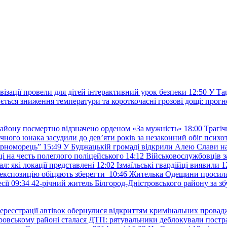
овізації провели для дітей інтерактивний урок безпеки
12:50
У Та
ється зниження температури та короткочасні грозові дощі: прогн
району посмертно відзначено орденом «За мужність»
18:00
Трагіч
чного юнака засудили до дев’яти років за незаконний обіг психот
орноморець”
15:49
У Буджацькій громаді відкрили Алею Слави на
 на честь полеглого поліцейського
14:12
Військовослужбовців з
: які локації представлені
12:02
Ізмаїльські гвардійці виявили 1
е експозицію обіцяють зберегти
10:46
Жителька Одещини просила с
сії
09:34
42-річний житель Білгород-Дністровського району за збу
ереєстрації автівок обернулися відкриттям кримінальних провад
ровському районі сталася ДТП: рятувальники деблокували постр