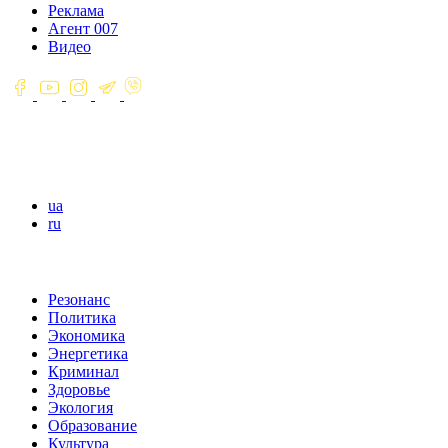
Реклама
Агент 007
Видео
ua
ru
Резонанс
Политика
Экономика
Энергетика
Криминал
Здоровье
Экология
Образование
Культура