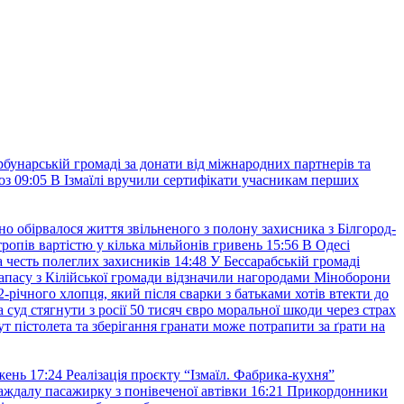
рбунарській громаді за донати від міжнародних партнерів та
оз
09:05
В Ізмаїлі вручили сертифікати учасникам перших
но обірвалося життя звільненого з полону захисника з Білгород-
ропів вартістю у кілька мільйонів гривень
15:56
В Одесі
 честь полеглих захисників
14:48
У Бессарабській громаді
апасу з Кілійської громади відзначили нагородами Міноборони
2-річного хлопця, який після сварки з батьками хотів втекти до
уд стягнути з росії 50 тисяч євро моральної шкоди через страх
т пістолета та зберігання гранати може потрапити за ґрати на
жень
17:24
Реалізація проєкту “Ізмаїл. Фабрика-кухня”
аждалу пасажирку з понівеченої автівки
16:21
Прикордонники