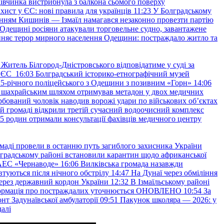
івчинка вистрибнула з балкона сьомого поверху
хист у ЄС: нові правила для українців
11:23
У Болградському
нням Кишинів — Ізмаїл намагався незаконно провезти партію
Одещині росіяни атакували торговельне судно, завантажене
няє терор мирного населення Одещини: постраждало житло та
Житель Білгород-Дністровського відповідатиме у суді за
в ЄС
16:03
Болградський історико-етнографічний музей
и 25-річного поліцейського з Одещини з позивним «Горн»
14:06
а шахрайським шляхом отримував метадон у двох медичних
рбований чоловік наводив ворожі удари по військових обʼєктах
ій громаді відкрили третій сучасний водоочисний комплекс
45 родин отримали консультації фахівців медичного центру
маді провели в останню путь загиблого захисника України
градському районі встановили карантин щодо африканської
 АЕС «Чернаводе»
16:06
Вилківська громада назавжди
втуються після нічного обстрілу
14:47
На Дунаї через обміління
ерез державний кордон України
12:32
В Ізмаїльському районі
інформація про постраждалих уточнюється ОНОВЛЕНО
10:54
За
т Задунаївської амбулаторії
09:51
Пакунок школяра — 2026: у
далі