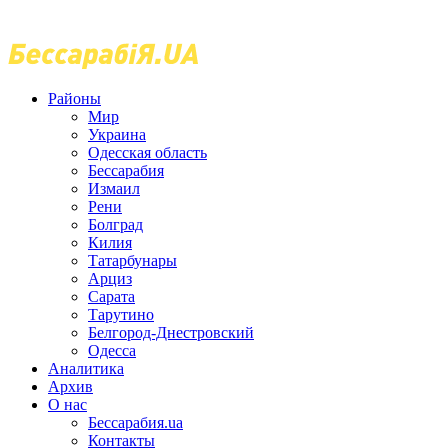
Районы
Мир
Украина
Одесская область
Бессарабия
Измаил
Рени
Болград
Килия
Татарбунары
Арциз
Сарата
Тарутино
Белгород-Днестровский
Одесса
Аналитика
Архив
О нас
Бессарабия.ua
Контакты