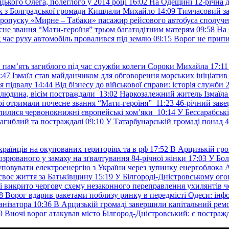
ького Олега, полеглого у 2014 році
16:02
На Одещині 12-річна д
к з Болградської громади Кишлали Михайло
14:09
Тимчасовий за
пропуску «Мирне – Табаки» пасажир рейсового автобуса сполуче
есне звання “Мати-героїня” трьом багатодітним матерям
09:58
На 
д час руху автомобіль провалився під землю
09:15
Ворог не припи
и пам’ять загиблого під час служби колеги Сороки Михайла
17:11
:47
Ізмаїл став майданчиком для обговорення морських ініціати
я підвалу
14:44
Від бізнесу до військової справи: історія служб
 людина, вісім постраждали
13:02
Наркозалежний житель Ізмаїл
ері отримали почесне звання “Мати-героїня”
11:23
46-річний заве
елилися червонокнижні європейські хом’яки
10:14
У Бессарабськ
загиблий та постраждалі
09:10
У Татарбунарській громаді понад 
раїнців на окупованих територіях та в рф
17:52
В Арцизькій гро
озрюваного у замаху на зґвалтування 84-річної жінки
17:03
У Бол
уповувати електроенергію з України через зупинку енергоблока
своє життя за Батьківщину
15:19
У Білгороді-Дністровському ого
 викрито чергову схему незаконного переправлення ухилянтів ч
8
Ворог вдарив ракетами поблизу ринку в передмісті Одеси: 
анізатора
10:36
В Арцизькій громаді завершили капітальний ремон
9
Вночі ворог атакував місто Білгород-Дністровський: є постраж