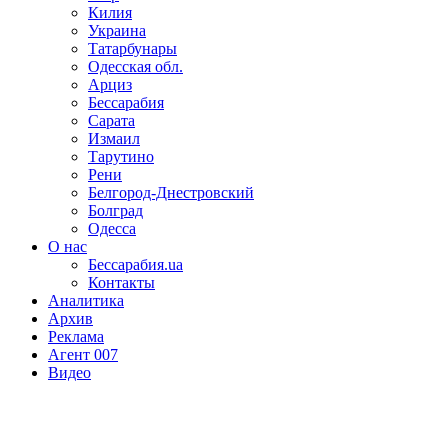
Килия
Украина
Татарбунары
Одесская обл.
Арциз
Бессарабия
Сарата
Измаил
Тарутино
Рени
Белгород-Днестровский
Болград
Одесса
О нас
Бессарабия.ua
Контакты
Аналитика
Архив
Реклама
Агент 007
Видео