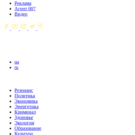
Реклама
Агент 007
Видео
ua
ru
Резонанс
Политика
Экономика
Энергетика
Криминал
Здоровье
Экология
Образование
Культура