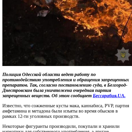
Полиция Одесской области ведет работу по
противодействию употребления и обращения запрещенных
препаратов. Так, согласно постановлению суда, в Белгород-
Днестровском была уничтожена очередная партия
запрещенных веществ. Об этом сообщает
Бессарабия.UA.
Известно, что сожженные кусты мака, каннабиса, PVP, партия
амфетамина и метадона были изъяты во время обысков в
рамках 12-ти уголовных производств.
Некоторые фигуранты производили, покупали и хранили
наркотики для собственного употребления, а другие