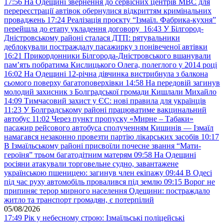
17:56
На Одещині звернення до сервісних центрів МВС для
перереєстрації автівок обернулися відкриттям кримінальних
проваджень
17:24
Реалізація проєкту “Ізмаїл. Фабрика-кухня”
перейшла до етапу укладення договору
16:43
У Білгород-
Дністровському районі сталася ДТП: рятувальники
деблокували постраждалу пасажирку з понівеченої автівки
16:21
Прикордонники Білгорода-Дністровського вшанували
пам’ять побратима Кислицького Олега, полеглого у 2014 році
16:02
На Одещині 12-річна дівчинка вистрибнула з балкона
сьомого поверху багатоповерхівки
14:58
На передовій загинув
молодий захисник з Болградської громади Кишлали Михайло
14:09
Тимчасовий захист у ЄС: нові правила для українців
11:23
У Болградському районі працюватиме вакцинальний
автобус
11:02
Через пункт пропуску «Мирне – Табаки»
пасажир рейсового автобуса сполученням Кишинів — Ізмаїл
намагався незаконно провезти партію лікарських засобів
10:17
В Ізмаїльському районі присвоїли почесне звання “Мати-
героїня” трьом багатодітним матерям
09:58
На Одещині
росіяни атакували торговельне судно, завантажене
українською пшеницею: загинув член екіпажу
09:44
В Одесі
під час руху автомобіль провалився під землю
09:15
Ворог не
припиняє терор мирного населення Одещини: постраждало
житло та транспорт громадян, є потерпілий
05/08/2026
17:49
Рік у небесному строю: Ізмаїльські поліцейські