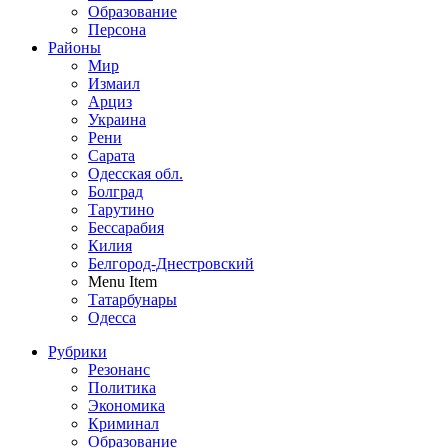
Образование
Персона
Районы
Мир
Измаил
Арциз
Украина
Рени
Сарата
Одесская обл.
Болград
Тарутино
Бессарабия
Килия
Белгород-Днестровский
Menu Item
Татарбунары
Одесса
Рубрики
Резонанс
Политика
Экономика
Криминал
Образование