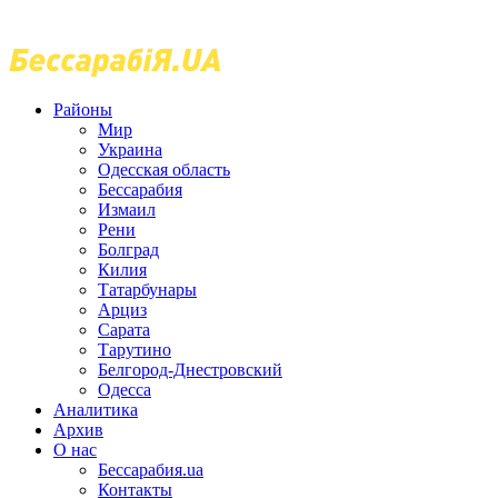
Районы
Мир
Украина
Одесская область
Бессарабия
Измаил
Рени
Болград
Килия
Татарбунары
Арциз
Сарата
Тарутино
Белгород-Днестровский
Одесса
Аналитика
Архив
О нас
Бессарабия.ua
Контакты