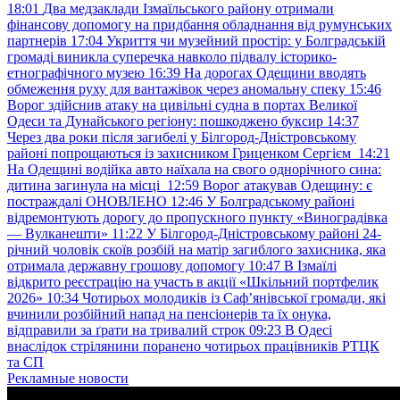
18:01
Два медзаклади Ізмаїльського району отримали
фінансову допомогу на придбання обладнання від румунських
партнерів
17:04
Укриття чи музейний простір: у Болградській
громаді виникла суперечка навколо підвалу історико-
етнографічного музею
16:39
На дорогах Одещини вводять
обмеження руху для вантажівок через аномальну спеку
15:46
Ворог здійснив атаку на цивільні судна в портах Великої
Одеси та Дунайського регіону: пошкоджено буксир
14:37
Через два роки після загибелі у Білгород-Дністровському
районі попрощаються із захисником Гриценком Сергієм
14:21
На Одещині водійка авто наїхала на свого однорічного сина:
дитина загинула на місці
12:59
Ворог атакував Одещину: є
постраждалі ОНОВЛЕНО
12:46
У Болградському районі
відремонтують дорогу до пропускного пункту «Виноградівка
— Вулканешти»
11:22
У Білгород-Дністровському районі 24-
річний чоловік скоїв розбій на матір загиблого захисника, яка
отримала державну грошову допомогу
10:47
В Ізмаїлі
відкрито реєстрацію на участь в акції «Шкільний портфелик
2026»
10:34
Чотирьох молодиків із Саф’янівської громади, які
вчинили розбійний напад на пенсіонерів та їх онука,
відправили за ґрати на тривалий строк
09:23
В Одесі
внаслідок стрілянини поранено чотирьох працівників РТЦК
та СП
Рекламные новости