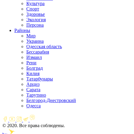
Культура
Спорт
Здоровье
Экология
Персона
Районы
Мир
Украина
Одесская область
Бессарабия
Измаил
Рени
Болград
Килия
Татарбунары
Арциз
Сарата
Тарутино
Белгород-Днестровский
Одесса
© 2020. Все права соблюдены.