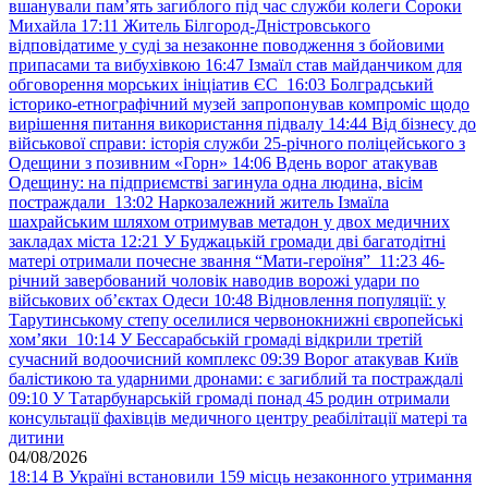
вшанували пам’ять загиблого під час служби колеги Сороки
Михайла
17:11
Житель Білгород-Дністровського
відповідатиме у суді за незаконне поводження з бойовими
припасами та вибухівкою
16:47
Ізмаїл став майданчиком для
обговорення морських ініціатив ЄС
16:03
Болградський
історико-етнографічний музей запропонував компроміс щодо
вирішення питання використання підвалу
14:44
Від бізнесу до
військової справи: історія служби 25-річного поліцейського з
Одещини з позивним «Горн»
14:06
Вдень ворог атакував
Одещину: на підприємстві загинула одна людина, вісім
постраждали
13:02
Наркозалежний житель Ізмаїла
шахрайським шляхом отримував метадон у двох медичних
закладах міста
12:21
У Буджацькій громади дві багатодітні
матері отримали почесне звання “Мати-героїня”
11:23
46-
річний завербований чоловік наводив ворожі удари по
військових обʼєктах Одеси
10:48
Відновлення популяції: у
Тарутинському степу оселилися червонокнижні європейські
хом’яки
10:14
У Бессарабській громаді відкрили третій
сучасний водоочисний комплекс
09:39
Ворог атакував Київ
балістикою та ударними дронами: є загиблий та постраждалі
09:10
У Татарбунарській громаді понад 45 родин отримали
консультації фахівців медичного центру реабілітації матері та
дитини
04/08/2026
18:14
В Україні встановили 159 місць незаконного утримання