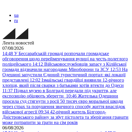
ua
ru
Лента новостей
07/08/2026
14:48
У Бессарабській громаді розпочали громадське
обговорення щодо перейменування вулиці на честь полеглого
поліцейського
14:12
Військовослужбовців запасу з Кілійської
громади відзначили нагородами Міноборони та ЗСУ
12:53
На
Одещині запустили Єдиний туристичний портал: які локації
представлені
12:02
Ізмаїльські гвардійці виявили 12-річного
хлопця, який після сварки з батьками хотів втекти до Одеси
11:37
Підвал музею в Болграді передали під укриття, але
експозицію обіцяють зберегти
10:46
Жителька Одещини
просила суд стягнути з росії 50 тисяч євро моральної шкоди
через страх та порушення звичного способу життя внаслідок
військової агресії
09:34
42-річний житель Білгород-
Дністровського району за збут пістолета та зберігання гранати
може потрапити за ґрати на сім років
06/08/2026