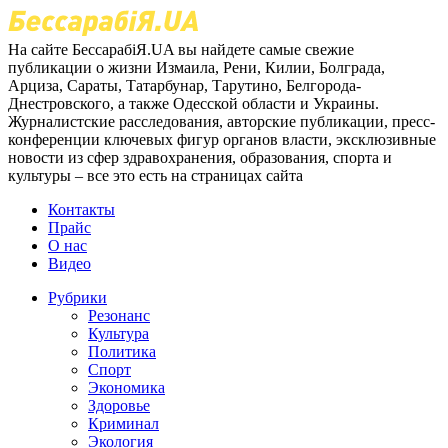
На сайте БессарабіЯ.UA вы найдете самые свежие
публикации о жизни Измаила, Рени, Килии, Болграда,
Арциза, Сараты, Татарбунар, Тарутино, Белгорода-
Днестровского, а также Одесской области и Украины.
Журналистские расследования, авторские публикации, пресс-
конференции ключевых фигур органов власти, эксклюзивные
новости из сфер здравохранения, образования, спорта и
культуры – все это есть на страницах сайта
Контакты
Прайс
О нас
Видео
Рубрики
Резонанс
Культура
Политика
Спорт
Экономика
Здоровье
Криминал
Экология