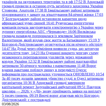
українців на окупованих територіях та в рф
17:52
В Арцизькій
громаді провели в останню путь загиблого захисника України
Стоянова Анатолія
17:38
В Ізмаїльському районі затримали
підозрюваного у замаху на зґвалтування 84-річної жінки
17:03
У Болградському районі встановили карантин щодо
африканської чуми свиней
16:41
Румунська енергетична
компанія почала закуповувати електроенергію з України через
зупинку енергоблока АЕС «Чернаводе»
16:06
Вилківська
громада назавжди попрощалася із земляком Зарічнюком
Валентином, який віддав своє життя за Батьківщину
15:19
У
Білгороді-Дністровському оговтуються після нічного обстрілу
14:47
На Дунаї через обміління виявили судна, що затонули
десятиліття тому
14:23
На Одещині викрито чергову схему
незаконного переправлення ухилянтів через державний
кордон України
12:32
В Ізмаїльському районі нацгвардійці
затримали 50-річного чоловіка з наркотиками
11:48
Ворог
вдарив ракетами поблизу ринку в передмісті Одеси:
інформація про постраждалих уточнюється ОНОВЛЕНО
10:54
За 40 тисяч доларів замовив убивство судді: в Одесі затримали
організатора
10:36
В Арцизькій громаді завершили
капітальний ремонт Задунаївської амбулаторії
09:51
Пакунок
школяра — 2026: у «Дії» знову приймають заявки на виплату
5 тисяч гривень
09:19
Вночі ворог атакував місто Білгород-
Дністровський: є постраждалі
03/08/2026