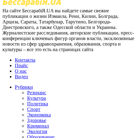
На сайте БессарабіЯ.UA вы найдете самые свежие
публикации о жизни Измаила, Рени, Килии, Болграда,
Арциза, Сараты, Татарбунар, Тарутино, Белгорода-
Днестровского, а также Одесской области и Украины.
Журналистские расследования, авторские публикации, пресс-
конференции ключевых фигур органов власти, эксклюзивные
новости из сфер здравохранения, образования, спорта и
культуры – все это есть на страницах сайта
Контакты
Прайс
О нас
Видео
Рубрики
Резонанс
Культура
Политика
Спорт
Экономика
Здоровье
Криминал
Экология
Образование