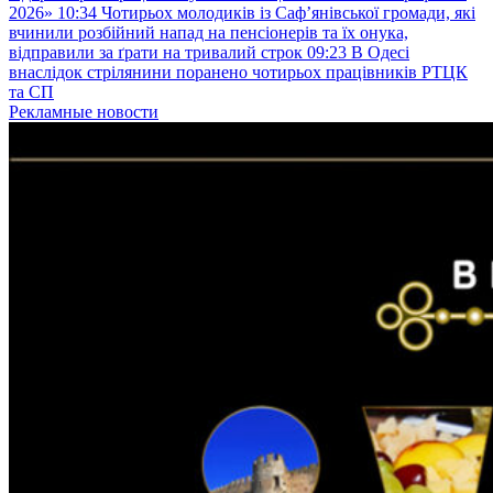
2026»
10:34
Чотирьох молодиків із Саф’янівської громади, які
вчинили розбійний напад на пенсіонерів та їх онука,
відправили за ґрати на тривалий строк
09:23
В Одесі
внаслідок стрілянини поранено чотирьох працівників РТЦК
та СП
Рекламные новости