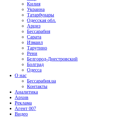
Килия
Украина
Татарбунары
Одесская обл.
Арциз
Бессарабия
Сарата
Измаил
Тарутино
Рени
Белгород-Днестровский
Болград
Одесса
О нас
Бессарабия.ua
Контакты
Аналитика
Архив
Реклама
Агент 007
Видео