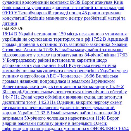
сучасний водоочисний комплекс
09:39
Ворог атакував Київ
балістикою та ударними дронами: є загиблий та постраждалі
09:10
У Татарбунарській громаді понад 45 родин отримали
консультації фахівців медичного центру реабілітації матері та
дитини
04/08/2026
18:14
В Україні встановили 159 місць незаконного утримання
українців на окупованих територіях та в рф
17:52
В Арцизькій
громаді провели в останню путь загиблого захисника України
Стоянова Анатолія
17:38
В Ізмаїльському районі затримали
підозрюваного у замаху на зґвалтування 84-річної жінки
17:03
У Болградському районі встановили карантин щодо
африканської чуми свиней
16:41
Румунська енергетична
компанія почала закуповувати електроенергію з України через
зупинку енергоблока АЕС «Чернаводе»
16:06
Вилківська
громада назавжди попрощалася із земляком Зарічнюком
Валентином, який віддав своє життя за Батьківщину
15:19
У
Білгороді-Дністровському оговтуються після нічного обстрілу
14:47
На Дунаї через обміління виявили судна, що затонули
десятиліття тому
14:23
На Одещині викрито чергову схему
незаконного переправлення ухилянтів через державний
кордон України
12:32
В Ізмаїльському районі нацгвардійці
затримали 50-річного чоловіка з наркотиками
11:48
Ворог
вдарив ракетами поблизу ринку в передмісті Одеси:
інформація про постраждалих уточнюється ОНОВЛЕНО
10:54