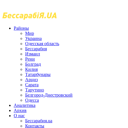
Районы
Мир
Украина
Одесская область
Бессарабия
Измаил
Рени
Болград
Килия
Татарбунары
Арциз
Сарата
Тарутино
Белгород-Днестровский
Одесса
Аналитика
Архив
О нас
Бессарабия.ua
Контакты