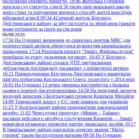
експозицію обіцяють зберегти
10:46
Жителька Одещини
просила суд стягнути з росії 50 тисяч євро моральної шкоди
через страх та порушення звичного способу життя внаслідок
військової агресії
09:34
42-річний житель Білгород-
Дністровського району за збут пістолета та зберігання гранати
може потрапити за ґрати на сім років
06/08/2026
17:56
На Одещині звернення до сервісних центрів МВС для
перереєстрації автівок обернулися відкриттям кримінальних
проваджень
17:24
Реалізація проєкту “Ізмаїл. Фабрика-кухня”
перейшла до етапу укладення договору
16:43
У Білгород-
Дністровському районі сталася ДТП: рятувальники
деблокували постраждалу пасажирку з понівеченої автівки
16:21
Прикордонники Білгорода-Дністровського вшанували
пам’ять побратима Кислицького Олега, полеглого у 2014 році
16:02
На Одещині 12-річна дівчинка вистрибнула з балкона
сьомого поверху багатоповерхівки
14:58
На передовій загинув
молодий захисник з Болградської громади Кишлали Михайло
14:09
Тимчасовий захист у ЄС: нові правила для українців
11:23
У Болградському районі працюватиме вакцинальний
автобус
11:02
Через пункт пропуску «Мирне – Табаки»
пасажир рейсового автобуса сполученням Кишинів — Ізмаїл
намагався незаконно провезти партію лікарських засобів
10:17
В Ізмаїльському районі присвоїли почесне звання “Мати-
героїня” трьом багатодітним матерям
09:58
На Одещині