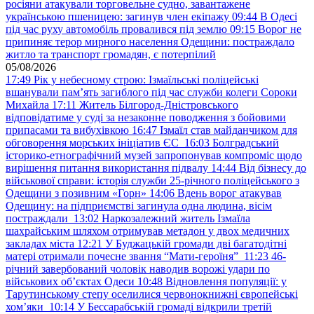
росіяни атакували торговельне судно, завантажене
українською пшеницею: загинув член екіпажу
09:44
В Одесі
під час руху автомобіль провалився під землю
09:15
Ворог не
припиняє терор мирного населення Одещини: постраждало
житло та транспорт громадян, є потерпілий
05/08/2026
17:49
Рік у небесному строю: Ізмаїльські поліцейські
вшанували пам’ять загиблого під час служби колеги Сороки
Михайла
17:11
Житель Білгород-Дністровського
відповідатиме у суді за незаконне поводження з бойовими
припасами та вибухівкою
16:47
Ізмаїл став майданчиком для
обговорення морських ініціатив ЄС
16:03
Болградський
історико-етнографічний музей запропонував компроміс щодо
вирішення питання використання підвалу
14:44
Від бізнесу до
військової справи: історія служби 25-річного поліцейського з
Одещини з позивним «Горн»
14:06
Вдень ворог атакував
Одещину: на підприємстві загинула одна людина, вісім
постраждали
13:02
Наркозалежний житель Ізмаїла
шахрайським шляхом отримував метадон у двох медичних
закладах міста
12:21
У Буджацькій громади дві багатодітні
матері отримали почесне звання “Мати-героїня”
11:23
46-
річний завербований чоловік наводив ворожі удари по
військових обʼєктах Одеси
10:48
Відновлення популяції: у
Тарутинському степу оселилися червонокнижні європейські
хом’яки
10:14
У Бессарабській громаді відкрили третій