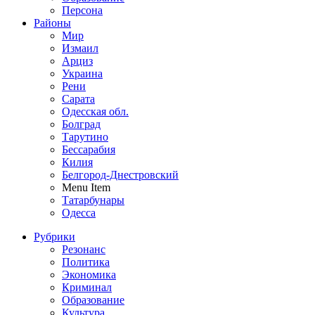
Персона
Районы
Мир
Измаил
Арциз
Украина
Рени
Сарата
Одесская обл.
Болград
Тарутино
Бессарабия
Килия
Белгород-Днестровский
Menu Item
Татарбунары
Одесса
Рубрики
Резонанс
Политика
Экономика
Криминал
Образование
Культура