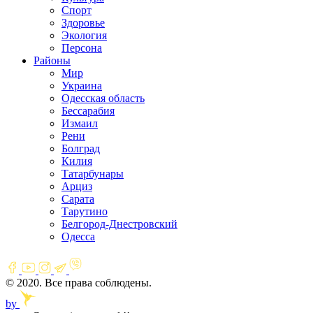
Спорт
Здоровье
Экология
Персона
Районы
Мир
Украина
Одесская область
Бессарабия
Измаил
Рени
Болград
Килия
Татарбунары
Арциз
Сарата
Тарутино
Белгород-Днестровский
Одесса
© 2020. Все права соблюдены.
by