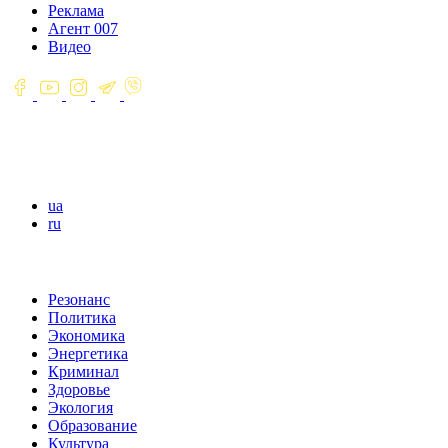
Реклама
Агент 007
Видео
ua
ru
Резонанс
Политика
Экономика
Энергетика
Криминал
Здоровье
Экология
Образование
Культура