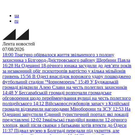
ua
ru
Лента новостей
07/08/2026
18:00
Трагічно обірвалося життя звільненого з полону
захисника з Білгород-Дністровського району Щербини Павла
16:28
На Одещині 18-річного юнака засудили до дев’яти років
за незаконний обіг психотропів вартістю у кілька мільйонів
гривень
15:56
В Одесі внаслідок ворожого удару пошкоджено
футбольний стадіон “Чорноморець”
15:49
У Буджацькій
громаді відкрили Алею Слави на честь полеглих захисників
14:48
У Бессарабській громаді розпочали громадське
обговорення щодо перейменування вулиці на честь полеглого
поліцейського
14:12
Військовослужбовців запасу з Кілійської
громади відзначили нагородами Міноборони та ЗСУ
12:53
На
Одещині запустили Єдиний туристичний портал: які локації
представлені
12:02
Ізмаїльські гвардійці виявили 12-річного
хлопця, який після сварки з батьками хотів втекти до Одеси
11:37
Підвал музею в Болграді передали під укриття, але