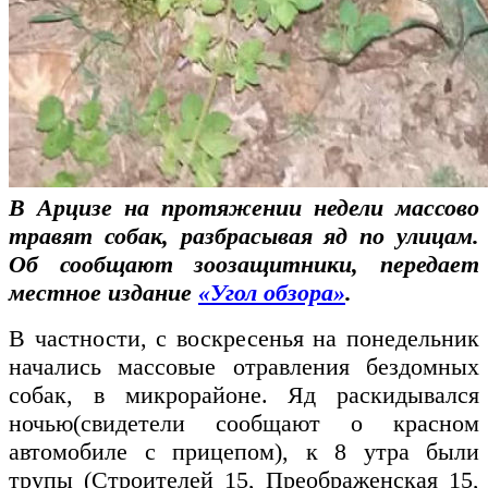
В Арцизе на протяжении недели массово
травят собак, разбрасывая яд по улицам.
Об сообщают зоозащитники, передает
местное издание
«Угол обзора»
.
В частности, с воскресенья на понедельник
начались массовые отравления бездомных
собак, в микрорайоне. Яд раскидывался
ночью(свидетели сообщают о красном
автомобиле с прицепом), к 8 утра были
трупы (Строителей 15, Преображенская 15,