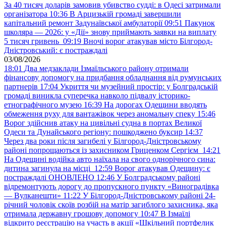
За 40 тисяч доларів замовив убивство судді: в Одесі затримали
організатора
10:36
В Арцизькій громаді завершили
капітальний ремонт Задунаївської амбулаторії
09:51
Пакунок
школяра — 2026: у «Дії» знову приймають заявки на виплату
5 тисяч гривень
09:19
Вночі ворог атакував місто Білгород-
Дністровський: є постраждалі
03/08/2026
18:01
Два медзаклади Ізмаїльського району отримали
фінансову допомогу на придбання обладнання від румунських
партнерів
17:04
Укриття чи музейний простір: у Болградській
громаді виникла суперечка навколо підвалу історико-
етнографічного музею
16:39
На дорогах Одещини вводять
обмеження руху для вантажівок через аномальну спеку
15:46
Ворог здійснив атаку на цивільні судна в портах Великої
Одеси та Дунайського регіону: пошкоджено буксир
14:37
Через два роки після загибелі у Білгород-Дністровському
районі попрощаються із захисником Гриценком Сергієм
14:21
На Одещині водійка авто наїхала на свого однорічного сина:
дитина загинула на місці
12:59
Ворог атакував Одещину: є
постраждалі ОНОВЛЕНО
12:46
У Болградському районі
відремонтують дорогу до пропускного пункту «Виноградівка
— Вулканешти»
11:22
У Білгород-Дністровському районі 24-
річний чоловік скоїв розбій на матір загиблого захисника, яка
отримала державну грошову допомогу
10:47
В Ізмаїлі
відкрито реєстрацію на участь в акції «Шкільний портфелик