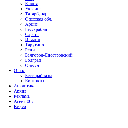
Килия
Украина
Татарбунары
Одесская обл.
Арциз
Бессарабия
Сарата
Измаил
Тарутино
Рени
Белгород-Днестровский
Болград
Одесса
О нас
Бессарабия.ua
Контакты
Аналитика
Архив
Реклама
Агент 007
Видео