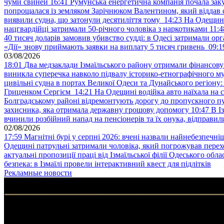
чуми свиней
16:41
Румунська енергетична компанія почала зак
попрощалася із земляком Зарічнюком Валентином, який віддав 
виявили судна, що затонули десятиліття тому
14:23
На Одещині
нацгвардійці затримали 50-річного чоловіка з наркотиками
11:4
40 тисяч доларів замовив убивство судді: в Одесі затримали орг
«Дії» знову приймають заявки на виплату 5 тисяч гривень
09:1
03/08/2026
18:01
Два медзаклади Ізмаїльського району отримали фінансов
виникла суперечка навколо підвалу історико-етнографічного м
цивільні судна в портах Великої Одеси та Дунайського регіону
Гриценком Сергієм
14:21
На Одещині водійка авто наїхала на 
Болградському районі відремонтують дорогу до пропускного 
захисника, яка отримала державну грошову допомогу
10:47
В І
вчинили розбійний напад на пенсіонерів та їх онука, відправил
02/08/2026
17:59
Магнітні бурі у серпні 2026: вчені назвали найнебезпечніш
Одещині патрульні затримали чоловіка, який погрожував пер
актуальні пропозиції праці від Ізмаїльської філії Одеського обл
безпека: в Ізмаїлі провели інтерактивний квест для підлітків
Рекламные новости