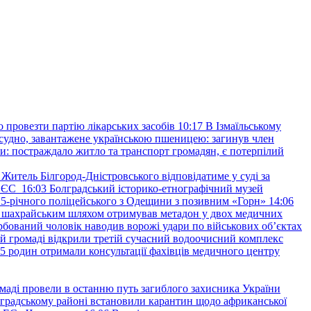
провезти партію лікарських засобів
10:17
В Ізмаїльському
судно, завантажене українською пшеницею: загинув член
: постраждало житло та транспорт громадян, є потерпілий
Житель Білгород-Дністровського відповідатиме у суді за
в ЄС
16:03
Болградський історико-етнографічний музей
и 25-річного поліцейського з Одещини з позивним «Горн»
14:06
а шахрайським шляхом отримував метадон у двох медичних
рбований чоловік наводив ворожі удари по військових обʼєктах
ій громаді відкрили третій сучасний водоочисний комплекс
45 родин отримали консультації фахівців медичного центру
маді провели в останню путь загиблого захисника України
градському районі встановили карантин щодо африканської