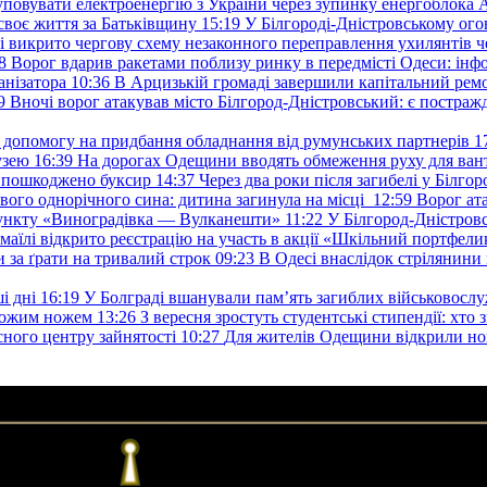
уповувати електроенергію з України через зупинку енергоблока
своє життя за Батьківщину
15:19
У Білгороді-Дністровському ого
 викрито чергову схему незаконного переправлення ухилянтів ч
8
Ворог вдарив ракетами поблизу ринку в передмісті Одеси: 
анізатора
10:36
В Арцизькій громаді завершили капітальний ремон
9
Вночі ворог атакував місто Білгород-Дністровський: є постраж
у допомогу на придбання обладнання від румунських партнерів
1
узею
16:39
На дорогах Одещини вводять обмеження руху для вант
: пошкоджено буксир
14:37
Через два роки після загибелі у Білг
свого однорічного сина: дитина загинула на місці
12:59
Ворог ат
пункту «Виноградівка — Вулканешти»
11:22
У Білгород-Дністровс
змаїлі відкрито реєстрацію на участь в акції «Шкільний портфели
и за ґрати на тривалий строк
09:23
В Одесі внаслідок стрілянин
і дні
16:19
У Болграді вшанували пам’ять загиблих військовослуж
ехожим ножем
13:26
З вересня зростуть студентські стипендії: хт
асного центру зайнятості
10:27
Для жителів Одещини відкрили но