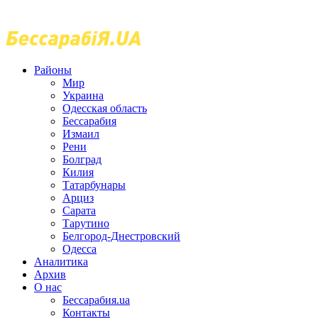
Районы
Мир
Украина
Одесская область
Бессарабия
Измаил
Рени
Болград
Килия
Татарбунары
Арциз
Сарата
Тарутино
Белгород-Днестровский
Одесса
Аналитика
Архив
О нас
Бессарабия.ua
Контакты