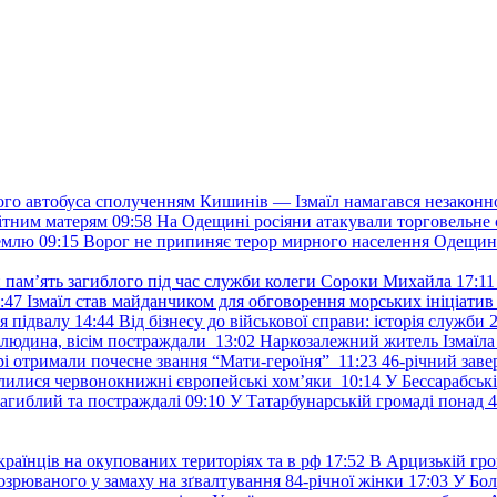
го автобуса сполученням Кишинів — Ізмаїл намагався незаконно 
дітним матерям
09:58
На Одещині росіяни атакували торговельне 
землю
09:15
Ворог не припиняє терор мирного населення Одещини
и пам’ять загиблого під час служби колеги Сороки Михайла
17:11
:47
Ізмаїл став майданчиком для обговорення морських ініціати
я підвалу
14:44
Від бізнесу до військової справи: історія служб
 людина, вісім постраждали
13:02
Наркозалежний житель Ізмаїл
ері отримали почесне звання “Мати-героїня”
11:23
46-річний заве
елилися червонокнижні європейські хом’яки
10:14
У Бессарабськ
загиблий та постраждалі
09:10
У Татарбунарській громаді понад 
раїнців на окупованих територіях та в рф
17:52
В Арцизькій гро
озрюваного у замаху на зґвалтування 84-річної жінки
17:03
У Бол