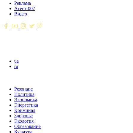
Реклама
Агент 007
Видео
ua
ru
Резонанс
Политика
Экономика
Энергетика
Криминал
Здоровье
Экология
Образование
Культура