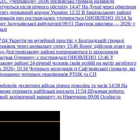
 АЕС «Чернаводе»
16:06
Вилківська громада назавжди
втуються після нічного обстрілу
14:47
На Дунаї через обміління
ерез державний кордон України
12:32
В Ізмаїльському районі
інформація про постраждалих уточнюється ОНОВЛЕНО
10:54
За
т Задунаївської амбулаторії
09:51
Пакунок школяра — 2026: у
далі
7:04
Укриття чи музейний простір: у Болградській громаді
ажівок через аномальну спеку
15:46
Ворог здійснив атаку на
ород-Дністровському районі попрощаються із захисником
акував Одещину: є постраждалі ОНОВЛЕНО
12:46
У
ькому районі 24-річний чоловік скоїв розбій на матір загиблого
к 2026»
10:34
Чотирьох молодиків із Саф’янівської громади, які
и поранено чотирьох працівників РТЦК та СП
бовців десантних військ різних поколінь та часів
14:58
На
о зможе отримати найбільші виплати
11:54
Шукачам роботи:
вий залізничний маршрут до Німеччини
09:08
Особиста