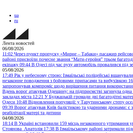
ua
ru
Лента новостей
06/08/2026
11:02
Через пункт пропуску «Мирне – Табаки» пасажир рейсово
районі присвоїли почесне звання “Мати-героїня” трьом багато
екіпажу
09:44
В Одесі під час руху автомобіль провалився під 
05/08/2026
17:49
Рік у небесному строю: Ізмаїльські поліцейські вшанувал
незаконне поводження з бойовими припасами та вибухівкою
16
запропонував компроміс щодо вирішення питання використанн
Вдень ворог атакував Одещину: на підприємстві загинула одна
закладах міста
12:21
У Буджацькій громади дві багатодітні мат
Одеси
10:48
Відновлення популяції: у Тарутинському степу ос
09:39
Ворог атакував Київ балістикою та ударними дронами: є 
реабілітації матері та дитини
04/08/2026
18:14
В Україні встановили 159 місць незаконного утримання ук
Стоянова Анатолія
17:38
В Ізмаїльському районі затримали під