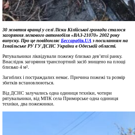
30 жовтня вранці у селі Ліски Кілійської громади сталося
загоряння легкового автомобіля «ВАЗ-21070» 2002 року
випуску.
Про це повідомляє
Бессарабія.UA
з посиланням на
Ізмаїльське РУ ГУ ДСНС України в Одеській області.
Рятувальники ліквідували пожежу близько дев’ятої ранку.
Внаслідок загоряння транспортний засіб знищено на площі
близько 4 м².
Загиблих і постраждалих немає. Причина пожежі та розмір
збитків встановлюються.
Від ДСНС залучались одна одиниця техніки, чотири
рятувальники, від МПК села Приморське одна одиниця
техніки, два пожежники.