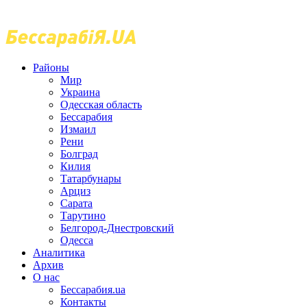
Районы
Мир
Украина
Одесская область
Бессарабия
Измаил
Рени
Болград
Килия
Татарбунары
Арциз
Сарата
Тарутино
Белгород-Днестровский
Одесса
Аналитика
Архив
О нас
Бессарабия.ua
Контакты