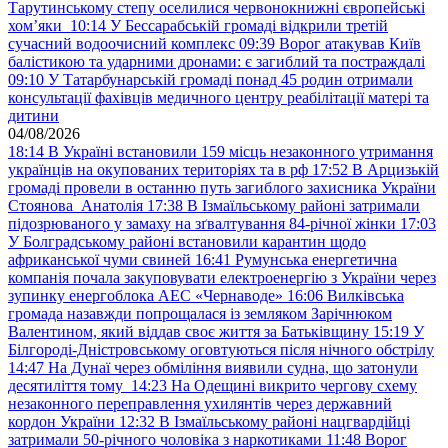
Тарутинському степу оселилися червонокнижні європейські
хом’яки
10:14
У Бессарабській громаді відкрили третій
сучасний водоочисний комплекс
09:39
Ворог атакував Київ
балістикою та ударними дронами: є загиблий та постраждалі
09:10
У Татарбунарській громаді понад 45 родин отримали
консультації фахівців медичного центру реабілітації матері та
дитини
04/08/2026
18:14
В Україні встановили 159 місць незаконного утримання
українців на окупованих територіях та в рф
17:52
В Арцизькій
громаді провели в останню путь загиблого захисника України
Стоянова Анатолія
17:38
В Ізмаїльському районі затримали
підозрюваного у замаху на зґвалтування 84-річної жінки
17:03
У Болградському районі встановили карантин щодо
африканської чуми свиней
16:41
Румунська енергетична
компанія почала закуповувати електроенергію з України через
зупинку енергоблока АЕС «Чернаводе»
16:06
Вилківська
громада назавжди попрощалася із земляком Зарічнюком
Валентином, який віддав своє життя за Батьківщину
15:19
У
Білгороді-Дністровському оговтуються після нічного обстрілу
14:47
На Дунаї через обміління виявили судна, що затонули
десятиліття тому
14:23
На Одещині викрито чергову схему
незаконного переправлення ухилянтів через державний
кордон України
12:32
В Ізмаїльському районі нацгвардійці
затримали 50-річного чоловіка з наркотиками
11:48
Ворог