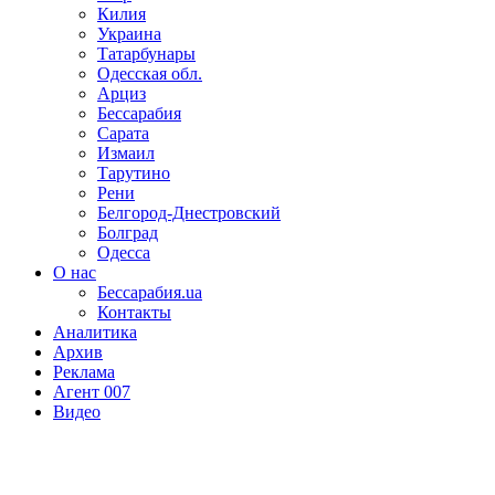
Килия
Украина
Татарбунары
Одесская обл.
Арциз
Бессарабия
Сарата
Измаил
Тарутино
Рени
Белгород-Днестровский
Болград
Одесса
О нас
Бессарабия.ua
Контакты
Аналитика
Архив
Реклама
Агент 007
Видео