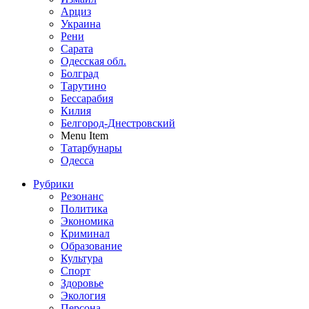
Арциз
Украина
Рени
Сарата
Одесская обл.
Болград
Тарутино
Бессарабия
Килия
Белгород-Днестровский
Menu Item
Татарбунары
Одесса
Рубрики
Резонанс
Политика
Экономика
Криминал
Образование
Культура
Спорт
Здоровье
Экология
Персона