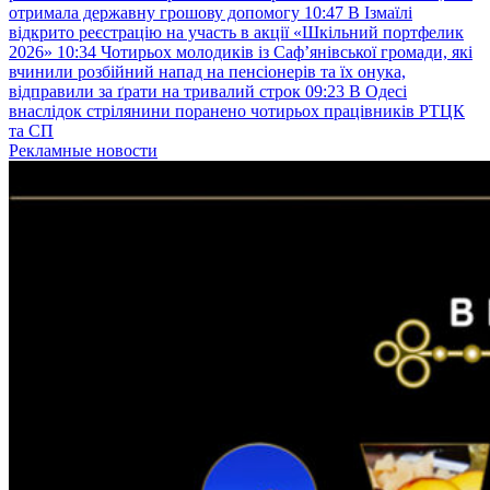
отримала державну грошову допомогу
10:47
В Ізмаїлі
відкрито реєстрацію на участь в акції «Шкільний портфелик
2026»
10:34
Чотирьох молодиків із Саф’янівської громади, які
вчинили розбійний напад на пенсіонерів та їх онука,
відправили за ґрати на тривалий строк
09:23
В Одесі
внаслідок стрілянини поранено чотирьох працівників РТЦК
та СП
Рекламные новости