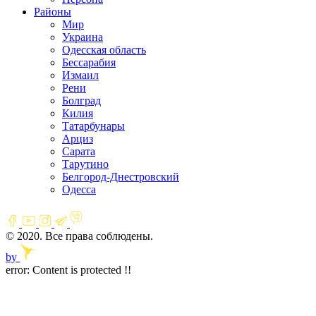
Районы
Мир
Украина
Одесская область
Бессарабия
Измаил
Рени
Болград
Килия
Татарбунары
Арциз
Сарата
Тарутино
Белгород-Днестровский
Одесса
© 2020. Все права соблюдены.
by
error:
Content is protected !!