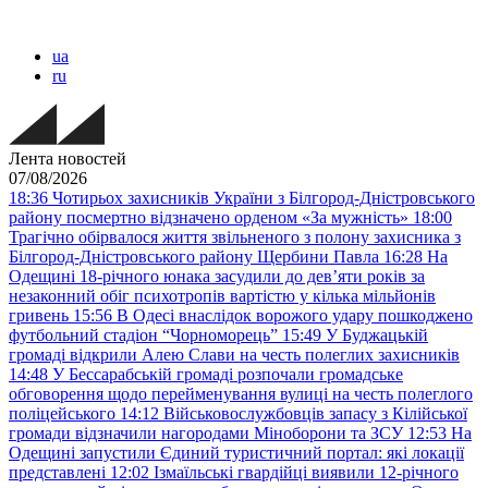
ua
ru
Лента новостей
07/08/2026
18:36
Чотирьох захисників України з Білгород-Дністровського
району посмертно відзначено орденом «За мужність»
18:00
Трагічно обірвалося життя звільненого з полону захисника з
Білгород-Дністровського району Щербини Павла
16:28
На
Одещині 18-річного юнака засудили до дев’яти років за
незаконний обіг психотропів вартістю у кілька мільйонів
гривень
15:56
В Одесі внаслідок ворожого удару пошкоджено
футбольний стадіон “Чорноморець”
15:49
У Буджацькій
громаді відкрили Алею Слави на честь полеглих захисників
14:48
У Бессарабській громаді розпочали громадське
обговорення щодо перейменування вулиці на честь полеглого
поліцейського
14:12
Військовослужбовців запасу з Кілійської
громади відзначили нагородами Міноборони та ЗСУ
12:53
На
Одещині запустили Єдиний туристичний портал: які локації
представлені
12:02
Ізмаїльські гвардійці виявили 12-річного