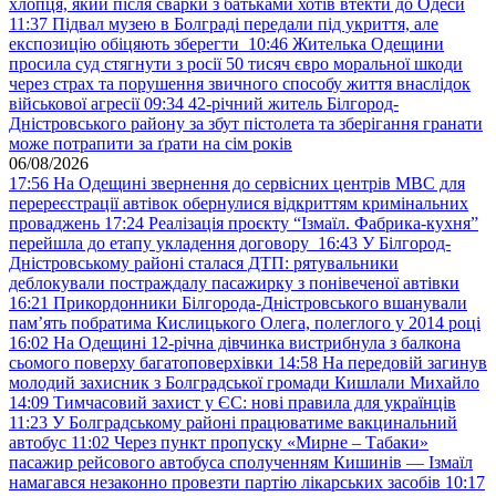
хлопця, який після сварки з батьками хотів втекти до Одеси
11:37
Підвал музею в Болграді передали під укриття, але
експозицію обіцяють зберегти
10:46
Жителька Одещини
просила суд стягнути з росії 50 тисяч євро моральної шкоди
через страх та порушення звичного способу життя внаслідок
військової агресії
09:34
42-річний житель Білгород-
Дністровського району за збут пістолета та зберігання гранати
може потрапити за ґрати на сім років
06/08/2026
17:56
На Одещині звернення до сервісних центрів МВС для
перереєстрації автівок обернулися відкриттям кримінальних
проваджень
17:24
Реалізація проєкту “Ізмаїл. Фабрика-кухня”
перейшла до етапу укладення договору
16:43
У Білгород-
Дністровському районі сталася ДТП: рятувальники
деблокували постраждалу пасажирку з понівеченої автівки
16:21
Прикордонники Білгорода-Дністровського вшанували
пам’ять побратима Кислицького Олега, полеглого у 2014 році
16:02
На Одещині 12-річна дівчинка вистрибнула з балкона
сьомого поверху багатоповерхівки
14:58
На передовій загинув
молодий захисник з Болградської громади Кишлали Михайло
14:09
Тимчасовий захист у ЄС: нові правила для українців
11:23
У Болградському районі працюватиме вакцинальний
автобус
11:02
Через пункт пропуску «Мирне – Табаки»
пасажир рейсового автобуса сполученням Кишинів — Ізмаїл
намагався незаконно провезти партію лікарських засобів
10:17