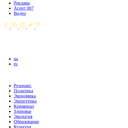
Реклама
Агент 007
Видео
ua
ru
Резонанс
Политика
Экономика
Энергетика
Криминал
Здоровье
Экология
Образование
Культура