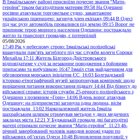
В Ізмаїльському районі присвоїли почесне звання “Мати-
героїня” трьом багатодітним матерям
09:58
На Одещині
росіяни атакували торговельне судно, завантажене
українською пшеницею: загинув член екіпажу
09:44
В Одесі
під час руху автомобіль провалився під землю
09:15
Ворог не
припиняє терор мирного населення Одещини: постраждало
житло та транспорт громадян, є потерпілий
05/08/2026
17:49
Рік у небесному строю: Ізмаїльські поліцейські
вшанували пам’ять загиблого під час служби колеги Сороки
Михайла
17:11
Житель Білгород-Дністровського
відповідатиме у суді за незаконне поводження з бойовими
припасами та вибухівкою
16:47
Ізмаїл став майданчиком для
обговорення морських ініціатив ЄС
16:03
Болградський
історико-етнографічний музей запропонував компроміс щодо
вирішення питання використання підвалу
14:44
Від бізнесу до
військової справи: історія служби 25-річного поліцейського з
Одещини з позивним «Горн»
14:06
Вдень ворог атакував
Одещину: на підприємстві загинула одна людина, вісім
постраждали
13:02
Наркозалежний житель Ізмаїла
шахрайським шляхом отримував метадон у двох медичних
закладах міста
12:21
У Буджацькій громади дві багатодітні
матері отримали почесне звання “Мати-героїня”
11:23
46-
річний завербований чоловік наводив ворожі удари по
військових обʼєктах Одеси
10:48
Відновлення популяції: у