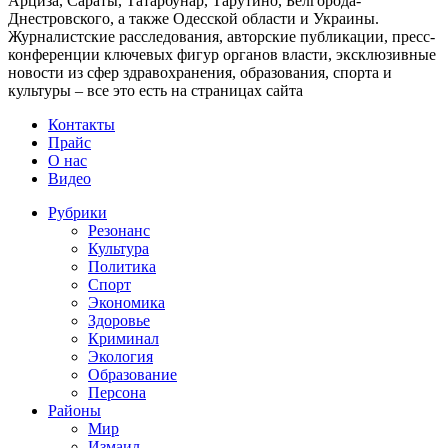
Арциза, Сараты, Татарбунар, Тарутино, Белгорода-
Днестровского, а также Одесской области и Украины.
Журналистские расследования, авторские публикации, пресс-
конференции ключевых фигур органов власти, эксклюзивные
новости из сфер здравохранения, образования, спорта и
культуры – все это есть на страницах сайта
Контакты
Прайс
О нас
Видео
Рубрики
Резонанс
Культура
Политика
Спорт
Экономика
Здоровье
Криминал
Экология
Образование
Персона
Районы
Мир
Измаил