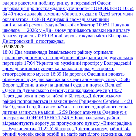
вдарив ракетами поблизу ринку в передмісті Одеси:
інформація про постраждалих уточнюється ОНОВЛЕНО
10:54
За 40 тисяч доларів замовив убивство судді: в Одесі затримали
організатора
10:36
В Арцизькій громаді завершили
капітальний ремонт Задунаївської амбулаторії
09:51
Пакунок
школяра — 2026: у «Дії» знову приймають заявки на виплату
5 тисяч гривень
09:19
Вночі ворог атакував місто Білгород-
Дністровський: є постраждалі
03/08/2026
18:01
Два медзаклади Ізмаїльського району отримали
фінансову допомогу на придбання обладнання від румунських
партнерів
17:04
Укриття чи музейний простір: у Болградській
громаді виникла суперечка навколо підвалу історико-
етнографічного музею
16:39
На дорогах Одещини вводять
обмеження руху для вантажівок через аномальну спеку
15:46
Ворог здійснив атаку на цивільні судна в портах Великої
Одеси та Дунайського регіону: пошкоджено буксир
14:37
Через два роки після загибелі у Білгород-Дністровському
районі попрощаються із захисником Гриценком Сергієм
14:21
На Одещині водійка авто наїхала на свого однорічного сина:
дитина загинула на місці
12:59
Ворог атакував Одещину: є
постраждалі ОНОВЛЕНО
12:46
У Болградському районі
відремонтують дорогу до пропускного пункту «Виноградівка
— Вулканешти»
11:22
У Білгород-Дністровському районі 24-
річний чоловік скоїв розбій на матір загиблого захисника, яка