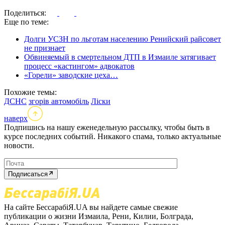
Поделиться:
Еще по теме:
Долги УСЗН по льготам населению Ренийский райсовет
не признает
Обвиняемый в смертельном ДТП в Измаиле затягивает
процесс «кастингом» адвокатов
«Горели» заводские цеха…
Похожие темы:
ДСНС
згорів автомобіль
Ліски
наверх
Подпишись на нашу еженедельную рассылку, чтобы быть в
курсе последних событий. Никакого спама, только актуальные
новости.
Подписаться
На сайте БессарабіЯ.UA вы найдете самые свежие
публикации о жизни Измаила, Рени, Килии, Болграда,