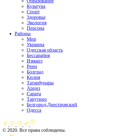
Образование
Культура
Спорт
Здоровье
Экология
Персона
Районы
Мир
Украина
Одесская область
Бессарабия
Измаил
Рени
Болград
Килия
Татарбунары
Арциз
Сарата
Тарутино
Белгород-Днестровский
Одесса
© 2020. Все права соблюдены.