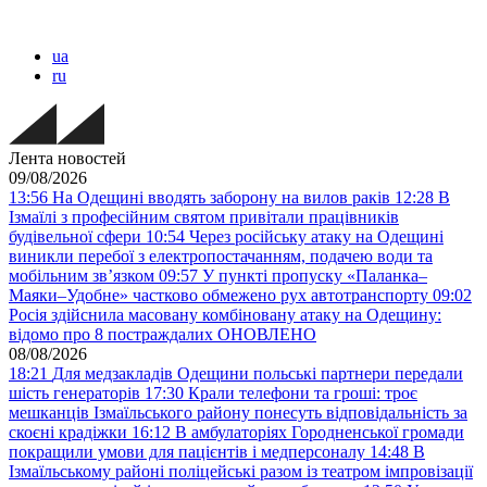
ua
ru
Лента новостей
09/08/2026
13:56
На Одещині вводять заборону на вилов раків
12:28
В
Ізмаїлі з професійним святом привітали працівників
будівельної сфери
10:54
Через російську атаку на Одещині
виникли перебої з електропостачанням, подачею води та
мобільним звʼязком
09:57
У пункті пропуску «Паланка–
Маяки–Удобне» частково обмежено рух автотранспорту
09:02
Росія здійснила масовану комбіновану атаку на Одещину:
відомо про 8 постраждалих ОНОВЛЕНО
08/08/2026
18:21
Для медзакладів Одещини польські партнери передали
шість генераторів
17:30
Крали телефони та гроші: троє
мешканців Ізмаїльського району понесуть відповідальність за
скоєні крадіжки
16:12
В амбулаторіях Городненської громади
покращили умови для пацієнтів і медперсоналу
14:48
В
Ізмаїльському районі поліцейські разом із театром імпровізації