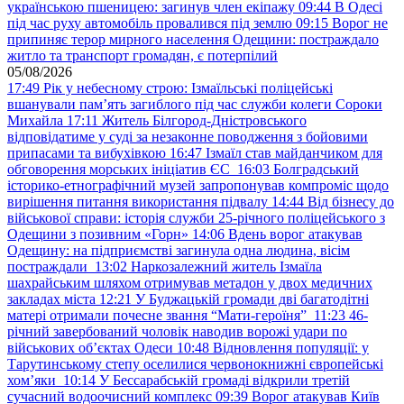
українською пшеницею: загинув член екіпажу
09:44
В Одесі
під час руху автомобіль провалився під землю
09:15
Ворог не
припиняє терор мирного населення Одещини: постраждало
житло та транспорт громадян, є потерпілий
05/08/2026
17:49
Рік у небесному строю: Ізмаїльські поліцейські
вшанували пам’ять загиблого під час служби колеги Сороки
Михайла
17:11
Житель Білгород-Дністровського
відповідатиме у суді за незаконне поводження з бойовими
припасами та вибухівкою
16:47
Ізмаїл став майданчиком для
обговорення морських ініціатив ЄС
16:03
Болградський
історико-етнографічний музей запропонував компроміс щодо
вирішення питання використання підвалу
14:44
Від бізнесу до
військової справи: історія служби 25-річного поліцейського з
Одещини з позивним «Горн»
14:06
Вдень ворог атакував
Одещину: на підприємстві загинула одна людина, вісім
постраждали
13:02
Наркозалежний житель Ізмаїла
шахрайським шляхом отримував метадон у двох медичних
закладах міста
12:21
У Буджацькій громади дві багатодітні
матері отримали почесне звання “Мати-героїня”
11:23
46-
річний завербований чоловік наводив ворожі удари по
військових обʼєктах Одеси
10:48
Відновлення популяції: у
Тарутинському степу оселилися червонокнижні європейські
хом’яки
10:14
У Бессарабській громаді відкрили третій
сучасний водоочисний комплекс
09:39
Ворог атакував Київ