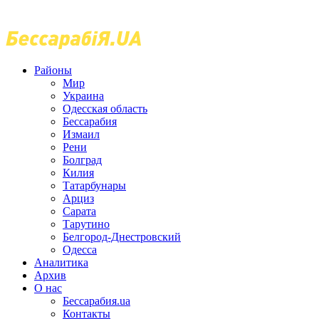
Районы
Мир
Украина
Одесская область
Бессарабия
Измаил
Рени
Болград
Килия
Татарбунары
Арциз
Сарата
Тарутино
Белгород-Днестровский
Одесса
Аналитика
Архив
О нас
Бессарабия.ua
Контакты