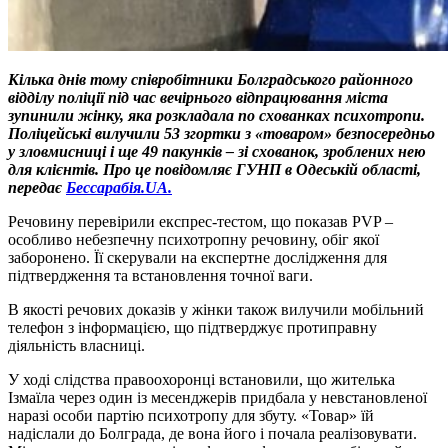
Кілька днів тому співробітники Болградського районного
відділу поліції під час вечірнього відпрацювання міста
зупинили жінку, яка розкладала по схованках психотропи.
Поліцейські вилучили 53 згортки з «товаром» безпосередньо
у зловмисниці і ще 49 пакунків – зі схованок, зроблених нею
для клієнтів. Про це повідомляє ГУНП в Одеській області,
передає
Бессарабія.UA.
Речовину перевірили експрес-тестом, що показав PVP –
особливо небезпечну психотропну речовину, обіг якої
заборонено. Її скерували на експертне дослідження для
підтвердження та встановлення точної ваги.
В якості речових доказів у жінки також вилучили мобільний
телефон з інформацією, що підтверджує протиправну
діяльність власниці.
У ході слідства правоохоронці встановили, що жителька
Ізмаїла через один із месенджерів придбала у невстановленої
наразі особи партію психотропу для збуту. «Товар» їй
надіслали до Болграда, де вона його і почала реалізовувати.