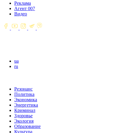
Реклама
Агент 007
Видео
ua
ru
Резонанс
Политика
Экономика
Энергетика
Криминал
Здоровье
Экология
Образование
Культура