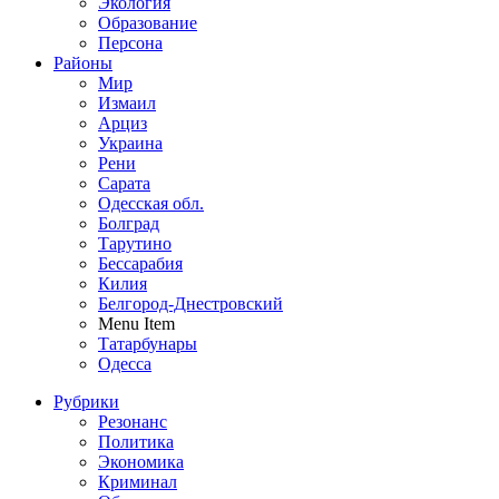
Экология
Образование
Персона
Районы
Мир
Измаил
Арциз
Украина
Рени
Сарата
Одесская обл.
Болград
Тарутино
Бессарабия
Килия
Белгород-Днестровский
Menu Item
Татарбунары
Одесса
Рубрики
Резонанс
Политика
Экономика
Криминал