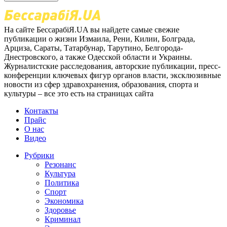
На сайте БессарабіЯ.UA вы найдете самые свежие
публикации о жизни Измаила, Рени, Килии, Болграда,
Арциза, Сараты, Татарбунар, Тарутино, Белгорода-
Днестровского, а также Одесской области и Украины.
Журналистские расследования, авторские публикации, пресс-
конференции ключевых фигур органов власти, эксклюзивные
новости из сфер здравохранения, образования, спорта и
культуры – все это есть на страницах сайта
Контакты
Прайс
О нас
Видео
Рубрики
Резонанс
Культура
Политика
Спорт
Экономика
Здоровье
Криминал