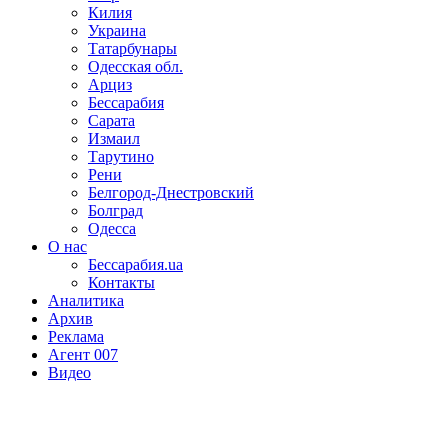
Килия
Украина
Татарбунары
Одесская обл.
Арциз
Бессарабия
Сарата
Измаил
Тарутино
Рени
Белгород-Днестровский
Болград
Одесса
О нас
Бессарабия.ua
Контакты
Аналитика
Архив
Реклама
Агент 007
Видео