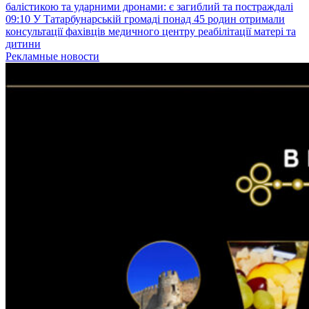
балістикою та ударними дронами: є загиблий та постраждалі
09:10
У Татарбунарській громаді понад 45 родин отримали
консультації фахівців медичного центру реабілітації матері та
дитини
Рекламные новости