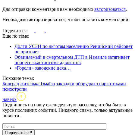
Для отправки комментария вам необходимо
авторизоваться
.
Необходимо авторизироваться, чтобы оставить комментарий.
Поделиться:
Еще по теме:
Долги УСЗН по льготам населению Ренийский райсовет
не признает
Обвиняемый в смертельном ДТП в Измаиле затягивает
процесс «кастингом» адвокатов
«Горели» заводские цеха…
Похожие темы:
Болград
жителька Ізмаїла
закладки
оборудки з наркотиками
психотропи
наверх
Подпишись на нашу еженедельную рассылку, чтобы быть в
курсе последних событий. Никакого спама, только актуальные
новости.
Подписаться