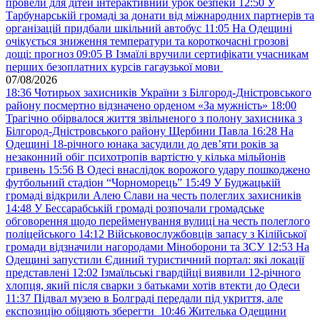
провели для дітей інтерактивний урок безпеки
12:50
У
Тарбунарській громаді за донати від міжнародних партнерів та
організацій придбали шкільний автобус
11:05
На Одещині
очікується зниження температури та короткочасні грозові
дощі: прогноз
09:05
В Ізмаїлі вручили сертифікати учасникам
перших безоплатних курсів гагаузької мови
07/08/2026
18:36
Чотирьох захисників України з Білгород-Дністровського
району посмертно відзначено орденом «За мужність»
18:00
Трагічно обірвалося життя звільненого з полону захисника з
Білгород-Дністровського району Щербини Павла
16:28
На
Одещині 18-річного юнака засудили до дев’яти років за
незаконний обіг психотропів вартістю у кілька мільйонів
гривень
15:56
В Одесі внаслідок ворожого удару пошкоджено
футбольний стадіон “Чорноморець”
15:49
У Буджацькій
громаді відкрили Алею Слави на честь полеглих захисників
14:48
У Бессарабській громаді розпочали громадське
обговорення щодо перейменування вулиці на честь полеглого
поліцейського
14:12
Військовослужбовців запасу з Кілійської
громади відзначили нагородами Міноборони та ЗСУ
12:53
На
Одещині запустили Єдиний туристичний портал: які локації
представлені
12:02
Ізмаїльські гвардійці виявили 12-річного
хлопця, який після сварки з батьками хотів втекти до Одеси
11:37
Підвал музею в Болграді передали під укриття, але
експозицію обіцяють зберегти
10:46
Жителька Одещини