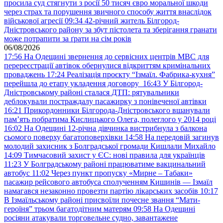
просила суд стягнути з росії 50 тисяч євро моральної шкоди
через страх та порушення звичного способу життя внаслідок
військової агресії
09:34
42-річний житель Білгород-
Дністровського району за збут пістолета та зберігання гранати
може потрапити за ґрати на сім років
06/08/2026
17:56
На Одещині звернення до сервісних центрів МВС для
перереєстрації автівок обернулися відкриттям кримінальних
проваджень
17:24
Реалізація проєкту “Ізмаїл. Фабрика-кухня”
перейшла до етапу укладення договору
16:43
У Білгород-
Дністровському районі сталася ДТП: рятувальники
деблокували постраждалу пасажирку з понівеченої автівки
16:21
Прикордонники Білгорода-Дністровського вшанували
пам’ять побратима Кислицького Олега, полеглого у 2014 році
16:02
На Одещині 12-річна дівчинка вистрибнула з балкона
сьомого поверху багатоповерхівки
14:58
На передовій загинув
молодий захисник з Болградської громади Кишлали Михайло
14:09
Тимчасовий захист у ЄС: нові правила для українців
11:23
У Болградському районі працюватиме вакцинальний
автобус
11:02
Через пункт пропуску «Мирне – Табаки»
пасажир рейсового автобуса сполученням Кишинів — Ізмаїл
намагався незаконно провезти партію лікарських засобів
10:17
В Ізмаїльському районі присвоїли почесне звання “Мати-
героїня” трьом багатодітним матерям
09:58
На Одещині
росіяни атакували торговельне судно, завантажене