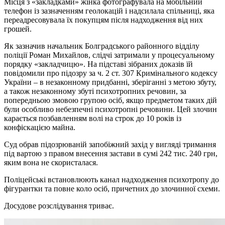
Місця з «закладками» жінка фотографувала на мобільний
телефон із зазначенням геолокацій і надсилала спільниці, яка
переадресовувала їх покупцям після надходження від них
грошей.
Як зазначив начальник Болградського районного відділу
поліції Роман Михайлов, слідчі затримали у процесуальному
порядку «закладчицю». На підставі зібраних доказів їй
повідомили про підозру за ч. 2 ст. 307 Кримінального кодексу
України – в незаконному придбанні, зберіганні з метою збуту,
а також незаконному збуті психотропних речовин, за
попередньою змовою групою осіб, якщо предметом таких дій
були особливо небезпечні психотропні речовини. Цей злочин
карається позбавленням волі на строк до 10 років із
конфіскацією майна.
Суд обрав підозрюваній запобіжний захід у вигляді тримання
під вартою з правом внесення застави в сумі 242 тис. 240 грн,
яким вона не скористалася.
Поліцейські встановлюють канал надходження психотропу до
фігурантки та повне коло осіб, причетних до злочинної схеми.
Досудове розслідування триває.