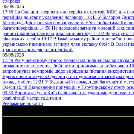
сім років
06/08/2026
17:56
На Одещині звернення до сервісних центрів МВС для пер
перейшла до етапу укладення договору
16:43
У Білгород-Дніст
Білгорода-Дністровського вшанували пам’ять побратима Кислиц
багатоповерхівки
14:58
На передовій загинув молодий захисни
районі працюватиме вакцинальний автобус
11:02
Через пункт 
лікарських засобів
10:17
В Ізмаїльському районі присвоїли поч
українською пшеницею: загинув член екіпажу
09:44
В Одесі пі
транспорт громадян, є потерпілий
05/08/2026
17:49
Рік у небесному строю: Ізмаїльські поліцейські вшанувал
незаконне поводження з бойовими припасами та вибухівкою
16
запропонував компроміс щодо вирішення питання використанн
Вдень ворог атакував Одещину: на підприємстві загинула одна
закладах міста
12:21
У Буджацькій громади дві багатодітні мат
Одеси
10:48
Відновлення популяції: у Тарутинському степу ос
09:39
Ворог атакував Київ балістикою та ударними дронами: є 
реабілітації матері та дитини
Рекламные новости