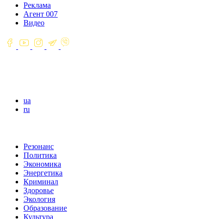
Реклама
Агент 007
Видео
ua
ru
Резонанс
Политика
Экономика
Энергетика
Криминал
Здоровье
Экология
Образование
Культура