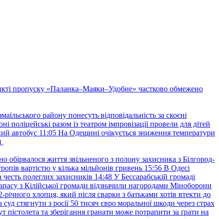
нкті пропуску «Паланка–Маяки–Удобне» частково обмежено
маїльського району понесуть відповідальність за скоєні
ні поліцейські разом із театром імпровізації провели для дітей
ний автобус
11:05
На Одещині очікується зниження температури
и
но обірвалося життя звільненого з полону захисника з Білгород-
ропів вартістю у кілька мільйонів гривень
15:56
В Одесі
 честь полеглих захисників
14:48
У Бессарабській громаді
апасу з Кілійської громади відзначили нагородами Міноборони
2-річного хлопця, який після сварки з батьками хотів втекти до
уд стягнути з росії 50 тисяч євро моральної шкоди через страх
т пістолета та зберігання гранати може потрапити за ґрати на