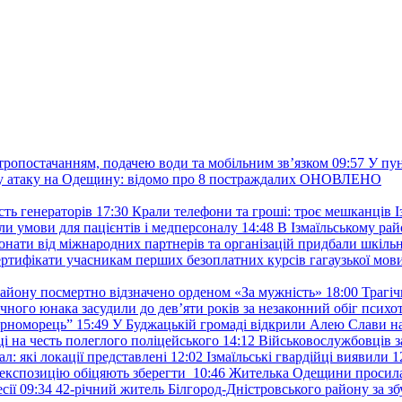
ктропостачанням, подачею води та мобільним звʼязком
09:57
У пу
ану атаку на Одещину: відомо про 8 постраждалих ОНОВЛЕНО
ть генераторів
17:30
Крали телефони та гроші: троє мешканців Із
и умови для пацієнтів і медперсоналу
14:48
В Ізмаїльському райо
донати від міжнародних партнерів та організацій придбали шкіль
сертифікати учасникам перших безоплатних курсів гагаузької мов
району посмертно відзначено орденом «За мужність»
18:00
Трагіч
чного юнака засудили до дев’яти років за незаконний обіг психот
орноморець”
15:49
У Буджацькій громаді відкрили Алею Слави на
 на честь полеглого поліцейського
14:12
Військовослужбовців з
: які локації представлені
12:02
Ізмаїльські гвардійці виявили 1
е експозицію обіцяють зберегти
10:46
Жителька Одещини просила с
сії
09:34
42-річний житель Білгород-Дністровського району за збу