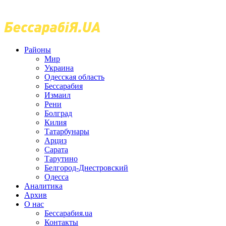
Районы
Мир
Украина
Одесская область
Бессарабия
Измаил
Рени
Болград
Килия
Татарбунары
Арциз
Сарата
Тарутино
Белгород-Днестровский
Одесса
Аналитика
Архив
О нас
Бессарабия.ua
Контакты