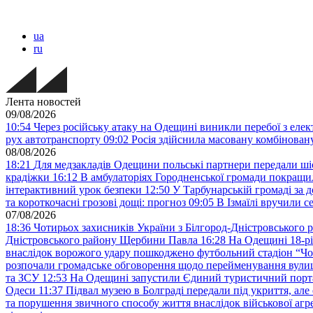
ua
ru
Лента новостей
09/08/2026
10:54
Через російську атаку на Одещині виникли перебої з еле
рух автотранспорту
09:02
Росія здійснила масовану комбінов
08/08/2026
18:21
Для медзакладів Одещини польські партнери передали шіс
крадіжки
16:12
В амбулаторіях Городненської громади покращил
інтерактивний урок безпеки
12:50
У Тарбунарській громаді за 
та короткочасні грозові дощі: прогноз
09:05
В Ізмаїлі вручили 
07/08/2026
18:36
Чотирьох захисників України з Білгород-Дністровського 
Дністровського району Щербини Павла
16:28
На Одещині 18-рі
внаслідок ворожого удару пошкоджено футбольний стадіон “Ч
розпочали громадське обговорення щодо перейменування вулиці
та ЗСУ
12:53
На Одещині запустили Єдиний туристичний портал
Одеси
11:37
Підвал музею в Болграді передали під укриття, ал
та порушення звичного способу життя внаслідок військової агре