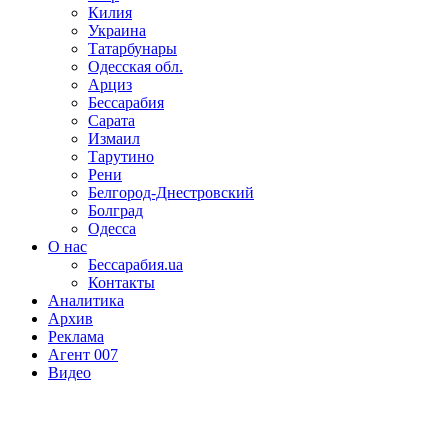
Килия
Украина
Татарбунары
Одесская обл.
Арциз
Бессарабия
Сарата
Измаил
Тарутино
Рени
Белгород-Днестровский
Болград
Одесса
О нас
Бессарабия.ua
Контакты
Аналитика
Архив
Реклама
Агент 007
Видео