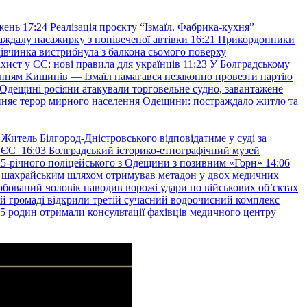
жень
17:24
Реалізація проєкту “Ізмаїл. Фабрика-кухня”
аждалу пасажирку з понівеченої автівки
16:21
Прикордонники
івчинка вистрибнула з балкона сьомого поверху
хист у ЄС: нові правила для українців
11:23
У Болградському
нням Кишинів — Ізмаїл намагався незаконно провезти партію
Одещині росіяни атакували торговельне судно, завантажене
няє терор мирного населення Одещини: постраждало житло та
Житель Білгород-Дністровського відповідатиме у суді за
в ЄС
16:03
Болградський історико-етнографічний музей
и 25-річного поліцейського з Одещини з позивним «Горн»
14:06
а шахрайським шляхом отримував метадон у двох медичних
рбований чоловік наводив ворожі удари по військових обʼєктах
ій громаді відкрили третій сучасний водоочисний комплекс
45 родин отримали консультації фахівців медичного центру