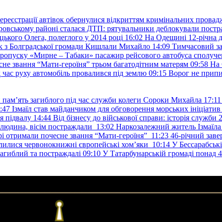
ереєстрації автівок обернулися відкриттям кримінальних провад
ровському районі сталася ДТП: рятувальники деблокували постр
ького Олега, полеглого у 2014 році
16:02
На Одещині 12-річна д
к з Болградської громади Кишлали Михайло
14:09
Тимчасовий за
пропуску «Мирне – Табаки» пасажир рейсового автобуса сполуче
есне звання “Мати-героїня” трьом багатодітним матерям
09:58
На 
д час руху автомобіль провалився під землю
09:15
Ворог не припи
и пам’ять загиблого під час служби колеги Сороки Михайла
17:11
:47
Ізмаїл став майданчиком для обговорення морських ініціати
я підвалу
14:44
Від бізнесу до військової справи: історія служб
 людина, вісім постраждали
13:02
Наркозалежний житель Ізмаїл
ері отримали почесне звання “Мати-героїня”
11:23
46-річний заве
елилися червонокнижні європейські хом’яки
10:14
У Бессарабськ
загиблий та постраждалі
09:10
У Татарбунарській громаді понад 