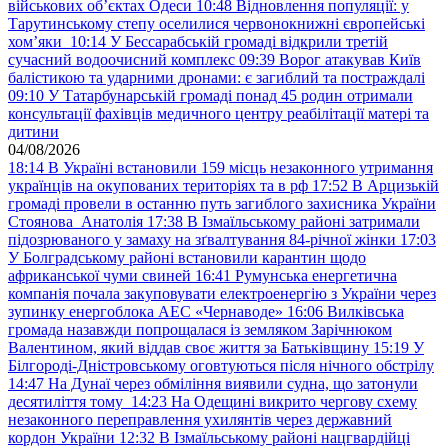
військових обʼєктах Одеси
10:48
Відновлення популяції: у
Тарутинському степу оселилися червонокнижні європейські
хом’яки
10:14
У Бессарабській громаді відкрили третій
сучасний водоочисний комплекс
09:39
Ворог атакував Київ
балістикою та ударними дронами: є загиблий та постраждалі
09:10
У Татарбунарській громаді понад 45 родин отримали
консультації фахівців медичного центру реабілітації матері та
дитини
04/08/2026
18:14
В Україні встановили 159 місць незаконного утримання
українців на окупованих територіях та в рф
17:52
В Арцизькій
громаді провели в останню путь загиблого захисника України
Стоянова Анатолія
17:38
В Ізмаїльському районі затримали
підозрюваного у замаху на зґвалтування 84-річної жінки
17:03
У Болградському районі встановили карантин щодо
африканської чуми свиней
16:41
Румунська енергетична
компанія почала закуповувати електроенергію з України через
зупинку енергоблока АЕС «Чернаводе»
16:06
Вилківська
громада назавжди попрощалася із земляком Зарічнюком
Валентином, який віддав своє життя за Батьківщину
15:19
У
Білгороді-Дністровському оговтуються після нічного обстрілу
14:47
На Дунаї через обміління виявили судна, що затонули
десятиліття тому
14:23
На Одещині викрито чергову схему
незаконного переправлення ухилянтів через державний
кордон України
12:32
В Ізмаїльському районі нацгвардійці