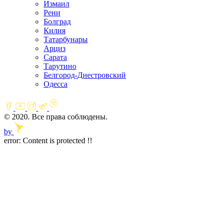
Измаил
Рени
Болград
Килия
Татарбунары
Арциз
Сарата
Тарутино
Белгород-Днестровский
Одесса
© 2020. Все права соблюдены.
by
error:
Content is protected !!