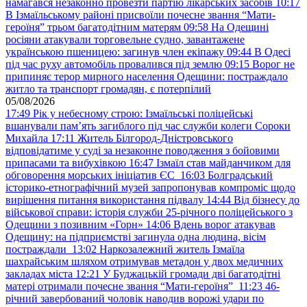
намагався незаконно провезти партію лікарських засобів
10:17
В Ізмаїльському районі присвоїли почесне звання “Мати-
героїня” трьом багатодітним матерям
09:58
На Одещині
росіяни атакували торговельне судно, завантажене
українською пшеницею: загинув член екіпажу
09:44
В Одесі
під час руху автомобіль провалився під землю
09:15
Ворог не
припиняє терор мирного населення Одещини: постраждало
житло та транспорт громадян, є потерпілий
05/08/2026
17:49
Рік у небесному строю: Ізмаїльські поліцейські
вшанували пам’ять загиблого під час служби колеги Сороки
Михайла
17:11
Житель Білгород-Дністровського
відповідатиме у суді за незаконне поводження з бойовими
припасами та вибухівкою
16:47
Ізмаїл став майданчиком для
обговорення морських ініціатив ЄС
16:03
Болградський
історико-етнографічний музей запропонував компроміс щодо
вирішення питання використання підвалу
14:44
Від бізнесу до
військової справи: історія служби 25-річного поліцейського з
Одещини з позивним «Горн»
14:06
Вдень ворог атакував
Одещину: на підприємстві загинула одна людина, вісім
постраждали
13:02
Наркозалежний житель Ізмаїла
шахрайським шляхом отримував метадон у двох медичних
закладах міста
12:21
У Буджацькій громади дві багатодітні
матері отримали почесне звання “Мати-героїня”
11:23
46-
річний завербований чоловік наводив ворожі удари по