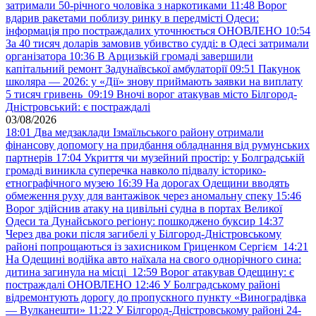
затримали 50-річного чоловіка з наркотиками
11:48
Ворог
вдарив ракетами поблизу ринку в передмісті Одеси:
інформація про постраждалих уточнюється ОНОВЛЕНО
10:54
За 40 тисяч доларів замовив убивство судді: в Одесі затримали
організатора
10:36
В Арцизькій громаді завершили
капітальний ремонт Задунаївської амбулаторії
09:51
Пакунок
школяра — 2026: у «Дії» знову приймають заявки на виплату
5 тисяч гривень
09:19
Вночі ворог атакував місто Білгород-
Дністровський: є постраждалі
03/08/2026
18:01
Два медзаклади Ізмаїльського району отримали
фінансову допомогу на придбання обладнання від румунських
партнерів
17:04
Укриття чи музейний простір: у Болградській
громаді виникла суперечка навколо підвалу історико-
етнографічного музею
16:39
На дорогах Одещини вводять
обмеження руху для вантажівок через аномальну спеку
15:46
Ворог здійснив атаку на цивільні судна в портах Великої
Одеси та Дунайського регіону: пошкоджено буксир
14:37
Через два роки після загибелі у Білгород-Дністровському
районі попрощаються із захисником Гриценком Сергієм
14:21
На Одещині водійка авто наїхала на свого однорічного сина:
дитина загинула на місці
12:59
Ворог атакував Одещину: є
постраждалі ОНОВЛЕНО
12:46
У Болградському районі
відремонтують дорогу до пропускного пункту «Виноградівка
— Вулканешти»
11:22
У Білгород-Дністровському районі 24-