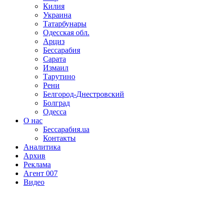
Килия
Украина
Татарбунары
Одесская обл.
Арциз
Бессарабия
Сарата
Измаил
Тарутино
Рени
Белгород-Днестровский
Болград
Одесса
О нас
Бессарабия.ua
Контакты
Аналитика
Архив
Реклама
Агент 007
Видео