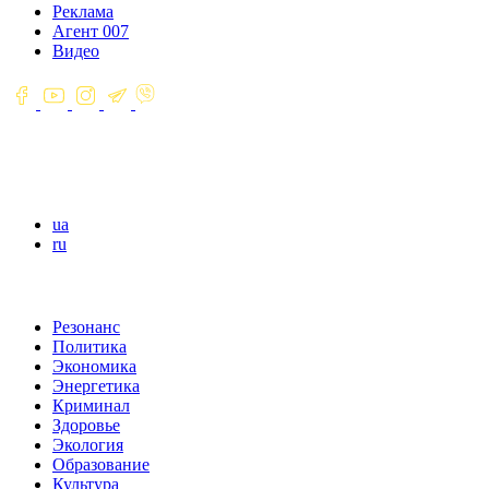
Реклама
Агент 007
Видео
ua
ru
Резонанс
Политика
Экономика
Энергетика
Криминал
Здоровье
Экология
Образование
Культура