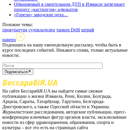
Обвиняемый в смертельном ДТП в Измаиле затягивает
процесс «кастингом» адвокатов
«Горели» заводские цеха…
Похожие темы:
прокуратура
судовладелец
танкер Delfi
штраф
наверх
Подпишись на нашу еженедельную рассылку, чтобы быть в
курсе последних событий. Никакого спама, только актуальные
новости.
Подписаться
На сайте БессарабіЯ.UA вы найдете самые свежие
публикации о жизни Измаила, Рени, Килии, Болграда,
Арциза, Сараты, Татарбунар, Тарутино, Белгорода-
Днестровского, а также Одесской области и Украины.
Журналистские расследования, авторские публикации, пресс-
конференции ключевых фигур органов власти, эксклюзивные
новости из сфер здравохранения, образования, спорта и
культуры – все это есть на страницах сайта