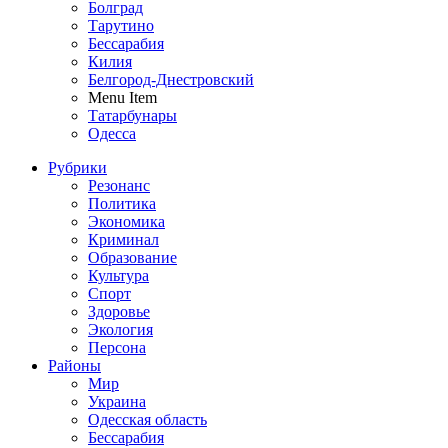
Болград
Тарутино
Бессарабия
Килия
Белгород-Днестровский
Menu Item
Татарбунары
Одесса
Рубрики
Резонанс
Политика
Экономика
Криминал
Образование
Культура
Спорт
Здоровье
Экология
Персона
Районы
Мир
Украина
Одесская область
Бессарабия