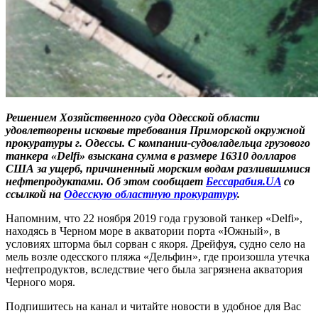
Решением Хозяйственного суда Одесской области
удовлетворены исковые требования Приморской окружной
прокуратуры г. Одессы. С компании-судовладельца грузового
танкера «Delfi» взыскана сумма в размере 16310 долларов
США за ущерб, причиненный морским водам разлившимися
нефтепродуктами. Об этом сообщает
Бессарабия.UA
со
ссылкой на
Одесскую областную прокуратуру
.
Напомним, что 22 ноября 2019 года грузовой танкер «Delfi»,
находясь в Черном море в акватории порта «Южный», в
условиях шторма был сорван с якоря. Дрейфуя, судно село на
мель возле одесского пляжа «Дельфин», где произошла утечка
нефтепродуктов, вследствие чего была загрязнена акватория
Черного моря.
Подпишитесь на канал и читайте новости в удобное для Вас