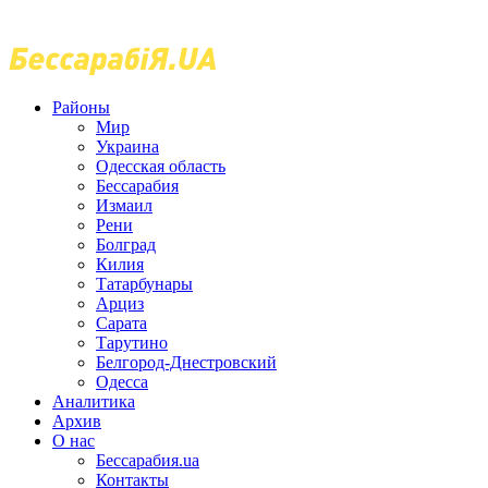
Районы
Мир
Украина
Одесская область
Бессарабия
Измаил
Рени
Болград
Килия
Татарбунары
Арциз
Сарата
Тарутино
Белгород-Днестровский
Одесса
Аналитика
Архив
О нас
Бессарабия.ua
Контакты