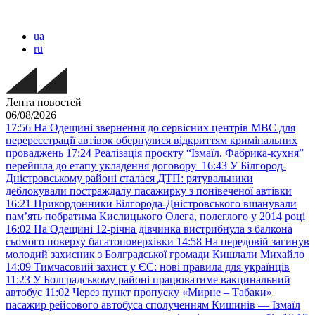
ua
ru
Лента новостей
06/08/2026
17:56
На Одещині звернення до сервісних центрів МВС для
перереєстрації автівок обернулися відкриттям кримінальних
проваджень
17:24
Реалізація проєкту “Ізмаїл. Фабрика-кухня”
перейшла до етапу укладення договору
16:43
У Білгород-
Дністровському районі сталася ДТП: рятувальники
деблокували постраждалу пасажирку з понівеченої автівки
16:21
Прикордонники Білгорода-Дністровського вшанували
пам’ять побратима Кислицького Олега, полеглого у 2014 році
16:02
На Одещині 12-річна дівчинка вистрибнула з балкона
сьомого поверху багатоповерхівки
14:58
На передовій загинув
молодий захисник з Болградської громади Кишлали Михайло
14:09
Тимчасовий захист у ЄС: нові правила для українців
11:23
У Болградському районі працюватиме вакцинальний
автобус
11:02
Через пункт пропуску «Мирне – Табаки»
пасажир рейсового автобуса сполученням Кишинів — Ізмаїл