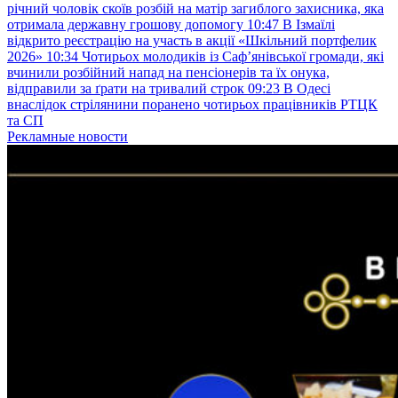
річний чоловік скоїв розбій на матір загиблого захисника, яка
отримала державну грошову допомогу
10:47
В Ізмаїлі
відкрито реєстрацію на участь в акції «Шкільний портфелик
2026»
10:34
Чотирьох молодиків із Саф’янівської громади, які
вчинили розбійний напад на пенсіонерів та їх онука,
відправили за ґрати на тривалий строк
09:23
В Одесі
внаслідок стрілянини поранено чотирьох працівників РТЦК
та СП
Рекламные новости