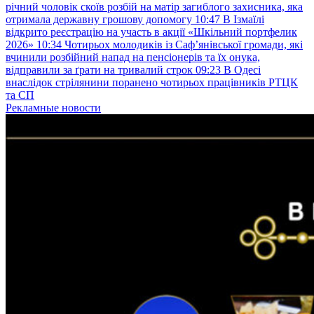
річний чоловік скоїв розбій на матір загиблого захисника, яка
отримала державну грошову допомогу
10:47
В Ізмаїлі
відкрито реєстрацію на участь в акції «Шкільний портфелик
2026»
10:34
Чотирьох молодиків із Саф’янівської громади, які
вчинили розбійний напад на пенсіонерів та їх онука,
відправили за ґрати на тривалий строк
09:23
В Одесі
внаслідок стрілянини поранено чотирьох працівників РТЦК
та СП
Рекламные новости