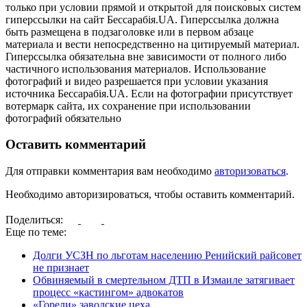
только при условии прямой и открытой для поисковых систем
гиперссылки на сайт Бессарабія.UA. Гиперссылка должна
быть размещена в подзаголовке или в первом абзаце
материала и вести непосредственно на цитируемый материал.
Гиперссылка обязательна вне зависимости от полного либо
частичного использования материалов. Использование
фотографий и видео разрешается при условии указания
источника Бессарабія.UA. Если на фотографии присутствует
вотермарк сайта, их сохранение при использовании
фотографий обязательно
Оставить комментарий
Для отправки комментария вам необходимо
авторизоваться
.
Необходимо авторизироваться, чтобы оставить комментарий.
Поделиться:
Еще по теме:
Долги УСЗН по льготам населению Ренийский райсовет
не признает
Обвиняемый в смертельном ДТП в Измаиле затягивает
процесс «кастингом» адвокатов
«Горели» заводские цеха…