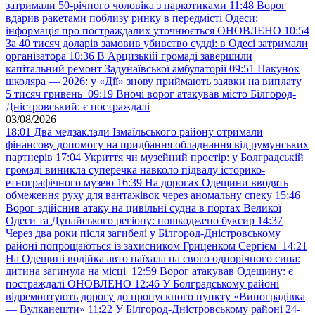
затримали 50-річного чоловіка з наркотиками
11:48
Ворог
вдарив ракетами поблизу ринку в передмісті Одеси:
інформація про постраждалих уточнюється ОНОВЛЕНО
10:54
За 40 тисяч доларів замовив убивство судді: в Одесі затримали
організатора
10:36
В Арцизькій громаді завершили
капітальний ремонт Задунаївської амбулаторії
09:51
Пакунок
школяра — 2026: у «Дії» знову приймають заявки на виплату
5 тисяч гривень
09:19
Вночі ворог атакував місто Білгород-
Дністровський: є постраждалі
03/08/2026
18:01
Два медзаклади Ізмаїльського району отримали
фінансову допомогу на придбання обладнання від румунських
партнерів
17:04
Укриття чи музейний простір: у Болградській
громаді виникла суперечка навколо підвалу історико-
етнографічного музею
16:39
На дорогах Одещини вводять
обмеження руху для вантажівок через аномальну спеку
15:46
Ворог здійснив атаку на цивільні судна в портах Великої
Одеси та Дунайського регіону: пошкоджено буксир
14:37
Через два роки після загибелі у Білгород-Дністровському
районі попрощаються із захисником Гриценком Сергієм
14:21
На Одещині водійка авто наїхала на свого однорічного сина:
дитина загинула на місці
12:59
Ворог атакував Одещину: є
постраждалі ОНОВЛЕНО
12:46
У Болградському районі
відремонтують дорогу до пропускного пункту «Виноградівка
— Вулканешти»
11:22
У Білгород-Дністровському районі 24-