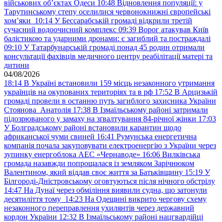
військових обʼєктах Одеси
10:48
Відновлення популяції: у
Тарутинському степу оселилися червонокнижні європейські
хом’яки
10:14
У Бессарабській громаді відкрили третій
сучасний водоочисний комплекс
09:39
Ворог атакував Київ
балістикою та ударними дронами: є загиблий та постраждалі
09:10
У Татарбунарській громаді понад 45 родин отримали
консультації фахівців медичного центру реабілітації матері та
дитини
04/08/2026
18:14
В Україні встановили 159 місць незаконного утримання
українців на окупованих територіях та в рф
17:52
В Арцизькій
громаді провели в останню путь загиблого захисника України
Стоянова Анатолія
17:38
В Ізмаїльському районі затримали
підозрюваного у замаху на зґвалтування 84-річної жінки
17:03
У Болградському районі встановили карантин щодо
африканської чуми свиней
16:41
Румунська енергетична
компанія почала закуповувати електроенергію з України через
зупинку енергоблока АЕС «Чернаводе»
16:06
Вилківська
громада назавжди попрощалася із земляком Зарічнюком
Валентином, який віддав своє життя за Батьківщину
15:19
У
Білгороді-Дністровському оговтуються після нічного обстрілу
14:47
На Дунаї через обміління виявили судна, що затонули
десятиліття тому
14:23
На Одещині викрито чергову схему
незаконного переправлення ухилянтів через державний
кордон України
12:32
В Ізмаїльському районі нацгвардійці