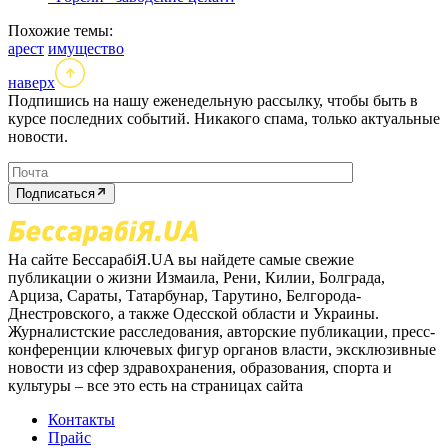
Похожие темы:
арест
имущество
наверх
Подпишись на нашу еженедельную рассылку, чтобы быть в
курсе последних событий. Никакого спама, только актуальные
новости.
Подписаться
На сайте БессарабіЯ.UA вы найдете самые свежие
публикации о жизни Измаила, Рени, Килии, Болграда,
Арциза, Сараты, Татарбунар, Тарутино, Белгорода-
Днестровского, а также Одесской области и Украины.
Журналистские расследования, авторские публикации, пресс-
конференции ключевых фигур органов власти, эксклюзивные
новости из сфер здравохранения, образования, спорта и
культуры – все это есть на страницах сайта
Контакты
Прайс