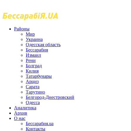
Районы
Мир
Украина
Одесская область
Бессарабия
Измаил
Рени
Болград
Килия
Татарбунары
Арциз
Сарата
Тарутино
Белгород-Днестровский
Одесса
Аналитика
Архив
О нас
Бессарабия.ua
Контакты