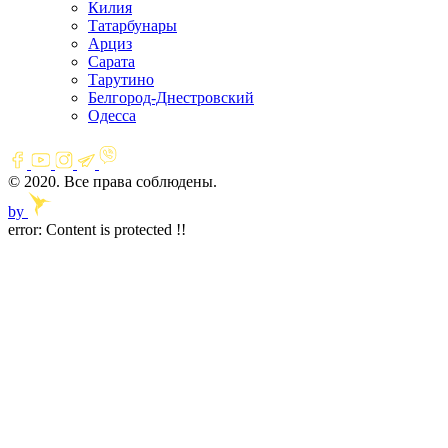
Килия
Татарбунары
Арциз
Сарата
Тарутино
Белгород-Днестровский
Одесса
© 2020. Все права соблюдены.
by
error:
Content is protected !!