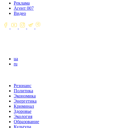
Реклама
Агент 007
Видео
ua
ru
Резонанс
Политика
Экономика
Энергетика
Криминал
Здоровье
Экология
Образование
Культура