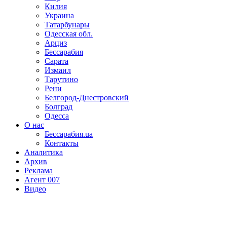
Килия
Украина
Татарбунары
Одесская обл.
Арциз
Бессарабия
Сарата
Измаил
Тарутино
Рени
Белгород-Днестровский
Болград
Одесса
О нас
Бессарабия.ua
Контакты
Аналитика
Архив
Реклама
Агент 007
Видео