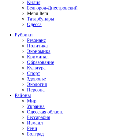
Килия
Белгород-Днестровский
Menu Item
Татарбунары
Одесса
Рубрики
Резонанс
Политика
Экономика
Криминал
Образование
Культура
Спорт
Здоровье
Экология
Персона
Районы
Мир
Украина
Одесская область
Бессарабия
Измаил
Рени
Болград