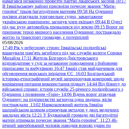
намагався незаконно провезти партію лікарських засобів
10:17
В Ізмаїльському районі присвоїли почесне звання “Мати-
героїня” трьом багатодітним матерям
09:58
На Одещині
росіяни атакували торговельне судно, завантажене
українською пшеницею: загинув член екіпажу
09:44
В Одесі
під час руху автомобіль провалився під землю
09:15
Ворог не
припиняє терор мирного населення Одещини: постраждало
житло та транспорт громадян, є потерпілий
05/08/2026
17:49
Рік у небесному строю: Ізмаїльські поліцейські
вшанували пам’ять загиблого під час служби колеги Сороки
Михайла
17:11
Житель Білгород-Дністровського
відповідатиме у суді за незаконне поводження з бойовими
припасами та вибухівкою
16:47
Ізмаїл став майданчиком для
обговорення морських ініціатив ЄС
16:03
Болградський
історико-етнографічний музей запропонував компроміс щодо
вирішення питання використання підвалу
14:44
Від бізнесу до
військової справи: історія служби 25-річного поліцейського з
Одещини з позивним «Горн»
14:06
Вдень ворог атакував
Одещину: на підприємстві загинула одна людина, вісім
постраждали
13:02
Наркозалежний житель Ізмаїла
шахрайським шляхом отримував метадон у двох медичних
закладах міста
12:21
У Буджацькій громади дві багатодітні
матері отримали почесне звання “Мати-героїня”
11:23
46-
річний завербований чоловік наводив ворожі удари по