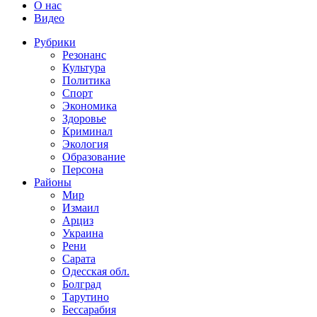
О нас
Видео
Рубрики
Резонанс
Культура
Политика
Спорт
Экономика
Здоровье
Криминал
Экология
Образование
Персона
Районы
Мир
Измаил
Арциз
Украина
Рени
Сарата
Одесская обл.
Болград
Тарутино
Бессарабия