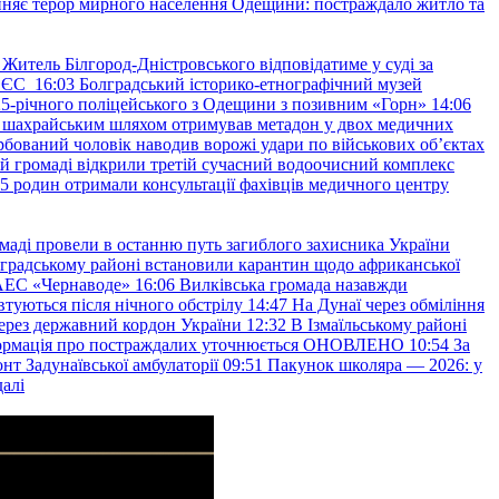
няє терор мирного населення Одещини: постраждало житло та
Житель Білгород-Дністровського відповідатиме у суді за
в ЄС
16:03
Болградський історико-етнографічний музей
и 25-річного поліцейського з Одещини з позивним «Горн»
14:06
а шахрайським шляхом отримував метадон у двох медичних
рбований чоловік наводив ворожі удари по військових обʼєктах
ій громаді відкрили третій сучасний водоочисний комплекс
45 родин отримали консультації фахівців медичного центру
маді провели в останню путь загиблого захисника України
градському районі встановили карантин щодо африканської
 АЕС «Чернаводе»
16:06
Вилківська громада назавжди
втуються після нічного обстрілу
14:47
На Дунаї через обміління
ерез державний кордон України
12:32
В Ізмаїльському районі
інформація про постраждалих уточнюється ОНОВЛЕНО
10:54
За
т Задунаївської амбулаторії
09:51
Пакунок школяра — 2026: у
далі