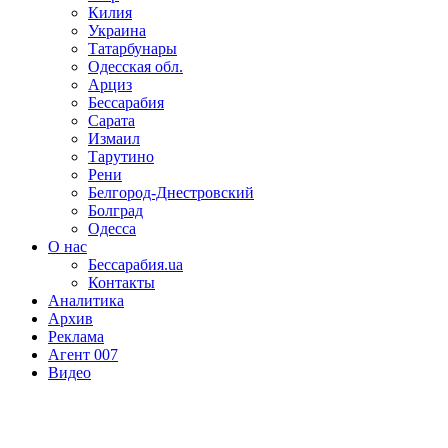
Килия
Украина
Татарбунары
Одесская обл.
Арциз
Бессарабия
Сарата
Измаил
Тарутино
Рени
Белгород-Днестровский
Болград
Одесса
О нас
Бессарабия.ua
Контакты
Аналитика
Архив
Реклама
Агент 007
Видео