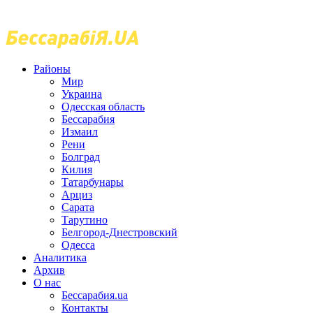
Районы
Мир
Украина
Одесская область
Бессарабия
Измаил
Рени
Болград
Килия
Татарбунары
Арциз
Сарата
Тарутино
Белгород-Днестровский
Одесса
Аналитика
Архив
О нас
Бессарабия.ua
Контакты