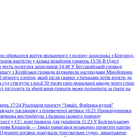
но обірвалося життя звільненого з полону захисника з Білгород-
ропів вартістю у кілька мільйонів гривень
15:56
В Одесі
 честь полеглих захисників
14:48
У Бессарабській громаді
апасу з Кілійської громади відзначили нагородами Міноборони
2-річного хлопця, який після сварки з батьками хотів втекти до
уд стягнути з росії 50 тисяч євро моральної шкоди через страх
т пістолета та зберігання гранати може потрапити за ґрати на
жень
17:24
Реалізація проєкту “Ізмаїл. Фабрика-кухня”
аждалу пасажирку з понівеченої автівки
16:21
Прикордонники
івчинка вистрибнула з балкона сьомого поверху
хист у ЄС: нові правила для українців
11:23
У Болградському
нням Кишинів — Ізмаїл намагався незаконно провезти партію
Одещині росіяни атакували торговельне судно, завантажене