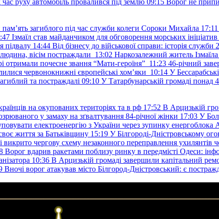
д час руху автомобіль провалився під землю
09:15
Ворог не припи
и пам’ять загиблого під час служби колеги Сороки Михайла
17:11
:47
Ізмаїл став майданчиком для обговорення морських ініціати
я підвалу
14:44
Від бізнесу до військової справи: історія служб
 людина, вісім постраждали
13:02
Наркозалежний житель Ізмаїл
ері отримали почесне звання “Мати-героїня”
11:23
46-річний заве
елилися червонокнижні європейські хом’яки
10:14
У Бессарабськ
загиблий та постраждалі
09:10
У Татарбунарській громаді понад 
раїнців на окупованих територіях та в рф
17:52
В Арцизькій гро
озрюваного у замаху на зґвалтування 84-річної жінки
17:03
У Бол
уповувати електроенергію з України через зупинку енергоблока
своє життя за Батьківщину
15:19
У Білгороді-Дністровському ого
 викрито чергову схему незаконного переправлення ухилянтів ч
8
Ворог вдарив ракетами поблизу ринку в передмісті Одеси: 
анізатора
10:36
В Арцизькій громаді завершили капітальний ремон
9
Вночі ворог атакував місто Білгород-Дністровський: є постраж