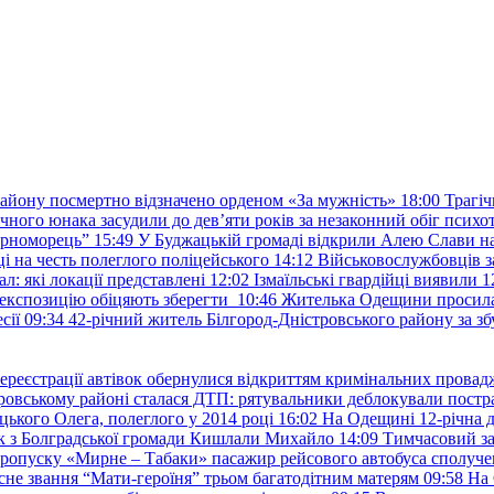
району посмертно відзначено орденом «За мужність»
18:00
Трагіч
чного юнака засудили до дев’яти років за незаконний обіг психот
орноморець”
15:49
У Буджацькій громаді відкрили Алею Слави на
 на честь полеглого поліцейського
14:12
Військовослужбовців з
: які локації представлені
12:02
Ізмаїльські гвардійці виявили 1
е експозицію обіцяють зберегти
10:46
Жителька Одещини просила с
сії
09:34
42-річний житель Білгород-Дністровського району за збу
ереєстрації автівок обернулися відкриттям кримінальних провад
ровському районі сталася ДТП: рятувальники деблокували постр
ького Олега, полеглого у 2014 році
16:02
На Одещині 12-річна д
к з Болградської громади Кишлали Михайло
14:09
Тимчасовий за
пропуску «Мирне – Табаки» пасажир рейсового автобуса сполуче
есне звання “Мати-героїня” трьом багатодітним матерям
09:58
На 