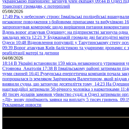
українською пшеницею: загинув член екіпажу
09:44
В Одесі пі
транспорт громадян, є потерпілий
05/08/2026
17:49
Рік у небесному строю: Ізмаїльські поліцейські вшанувал
незаконне поводження з бойовими припасами та вибухівкою
16
запропонував компроміс щодо вирішення питання використанн
Вдень ворог атакував Одещину: на підприємстві загинула одна
закладах міста
12:21
У Буджацькій громади дві багатодітні мат
Одеси
10:48
Відновлення популяції: у Тарутинському степу ос
09:39
Ворог атакував Київ балістикою та ударними дронами: є 
реабілітації матері та дитини
04/08/2026
18:14
В Україні встановили 159 місць незаконного утримання ук
Стоянова Анатолія
17:38
В Ізмаїльському районі затримали під
чуми свиней
16:41
Румунська енергетична компанія почала зак
попрощалася із земляком Зарічнюком Валентином, який віддав 
виявили судна, що затонули десятиліття тому
14:23
На Одещині
нацгвардійці затримали 50-річного чоловіка з наркотиками
11:4
40 тисяч доларів замовив убивство судді: в Одесі затримали орг
«Дії» знову приймають заявки на виплату 5 тисяч гривень
09:1
Рекламные новости