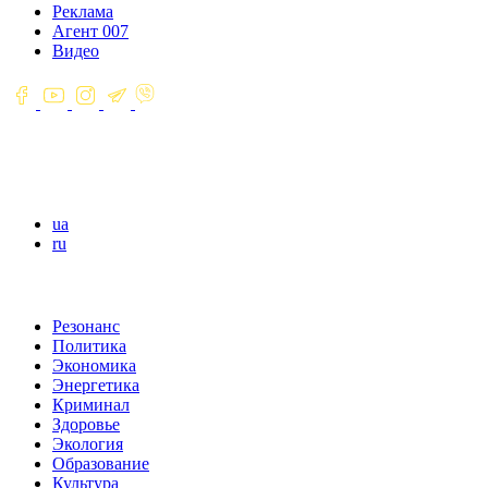
Реклама
Агент 007
Видео
ua
ru
Резонанс
Политика
Экономика
Энергетика
Криминал
Здоровье
Экология
Образование
Культура