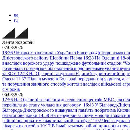
ua
ru
Лента новостей
07/08/2026
18:36
Чотирьох захисників України з Білгород-Дністровського 
Дністровського району Щербини Павла
16:28
На Одещині 18-рі
внаслідок ворожого удару пошкоджено футбольний стадіон “Ч
розпочали громадське обговорення щодо перейменування вулиці
та ЗСУ
12:53
На Одещині запустили Єдиний туристичний портал
Одеси
11:37
Підвал музею в Болграді передали під укриття, ал
та порушення звичного способу життя внаслідок військової агре
сім років
06/08/2026
17:56
На Одещині звернення до сервісних центрів МВС для пер
перейшла до етапу укладення договору
16:43
У Білгород-Дніст
Білгорода-Дністровського вшанували пам’ять побратима Кислиц
багатоповерхівки
14:58
На передовій загинув молодий захисни
районі працюватиме вакцинальний автобус
11:02
Через пункт 
лікарських засобів
10:17
В Ізмаїльському районі присвоїли поч