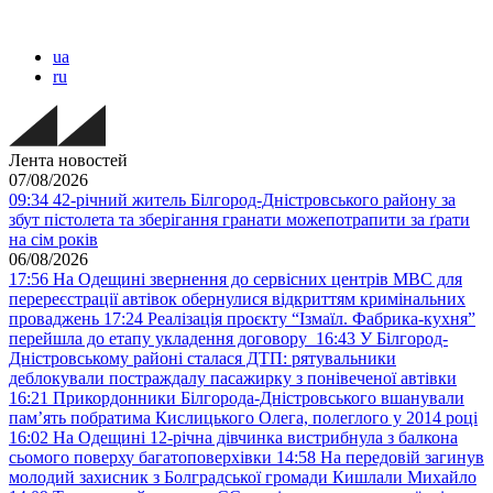
ua
ru
Лента новостей
07/08/2026
09:34
42-річний житель Білгород-Дністровського району за
збут пістолета та зберігання гранати можепотрапити за ґрати
на сім років
06/08/2026
17:56
На Одещині звернення до сервісних центрів МВС для
перереєстрації автівок обернулися відкриттям кримінальних
проваджень
17:24
Реалізація проєкту “Ізмаїл. Фабрика-кухня”
перейшла до етапу укладення договору
16:43
У Білгород-
Дністровському районі сталася ДТП: рятувальники
деблокували постраждалу пасажирку з понівеченої автівки
16:21
Прикордонники Білгорода-Дністровського вшанували
пам’ять побратима Кислицького Олега, полеглого у 2014 році
16:02
На Одещині 12-річна дівчинка вистрибнула з балкона
сьомого поверху багатоповерхівки
14:58
На передовій загинув
молодий захисник з Болградської громади Кишлали Михайло