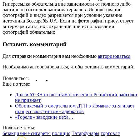
Гиперссылка обязательна вне зависимости от полного либо
частичного использования материалов. Использование
фотографий и видео разрешается при условии указания
источника Бессарабія.UA. Если на фотографии присутствует
вотермарк сайта, их сохранение при использовании
фотографий обязательно
Оставить комментарий
Для отправки комментария вам необходимо
авторизоваться
.
Необходимо авторизироваться, чтобы оставить комментарий.
Поделиться:
Еще по теме:
Долги УСЗН по льготам населению Ренийский райсовет
не признает
Обвиняемый в смертельном ДТП в Измаиле затягивает
процесс «кастингом» адвокатов
«Горели» заводские цеха…
Похожие темы:
безакцизные сигареты
полиция
Татарбунары
торговля