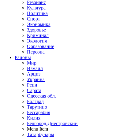
Резонанс
Культура
Политика
Спорт
Экономика
Здоровье
Криминал
Экология
Образование
Персона
Районы
Мир
Измаил
Арциз
Украина
Рени
Сарата
Одесская обл.
Болград
Тарутино
Бессарабия
Килия
Белгород-Днестровский
Menu Item
Татарбунары