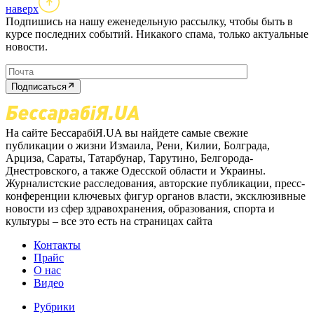
наверх
Подпишись на нашу еженедельную рассылку, чтобы быть в
курсе последних событий. Никакого спама, только актуальные
новости.
Подписаться
На сайте БессарабіЯ.UA вы найдете самые свежие
публикации о жизни Измаила, Рени, Килии, Болграда,
Арциза, Сараты, Татарбунар, Тарутино, Белгорода-
Днестровского, а также Одесской области и Украины.
Журналистские расследования, авторские публикации, пресс-
конференции ключевых фигур органов власти, эксклюзивные
новости из сфер здравохранения, образования, спорта и
культуры – все это есть на страницах сайта
Контакты
Прайс
О нас
Видео
Рубрики