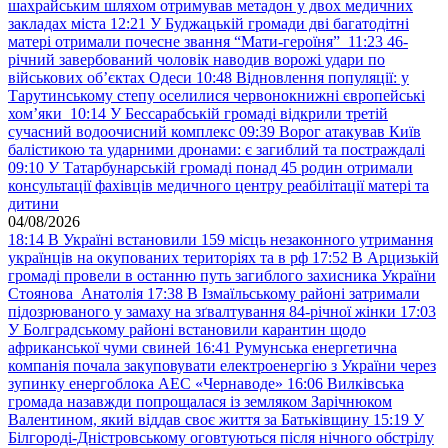
шахрайським шляхом отримував метадон у двох медичних
закладах міста
12:21
У Буджацькій громади дві багатодітні
матері отримали почесне звання “Мати-героїня”
11:23
46-
річний завербований чоловік наводив ворожі удари по
військових обʼєктах Одеси
10:48
Відновлення популяції: у
Тарутинському степу оселилися червонокнижні європейські
хом’яки
10:14
У Бессарабській громаді відкрили третій
сучасний водоочисний комплекс
09:39
Ворог атакував Київ
балістикою та ударними дронами: є загиблий та постраждалі
09:10
У Татарбунарській громаді понад 45 родин отримали
консультації фахівців медичного центру реабілітації матері та
дитини
04/08/2026
18:14
В Україні встановили 159 місць незаконного утримання
українців на окупованих територіях та в рф
17:52
В Арцизькій
громаді провели в останню путь загиблого захисника України
Стоянова Анатолія
17:38
В Ізмаїльському районі затримали
підозрюваного у замаху на зґвалтування 84-річної жінки
17:03
У Болградському районі встановили карантин щодо
африканської чуми свиней
16:41
Румунська енергетична
компанія почала закуповувати електроенергію з України через
зупинку енергоблока АЕС «Чернаводе»
16:06
Вилківська
громада назавжди попрощалася із земляком Зарічнюком
Валентином, який віддав своє життя за Батьківщину
15:19
У
Білгороді-Дністровському оговтуються після нічного обстрілу