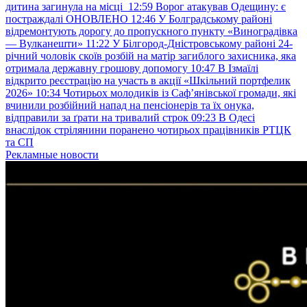
дитина загинула на місці
12:59
Ворог атакував Одещину: є
постраждалі ОНОВЛЕНО
12:46
У Болградському районі
відремонтують дорогу до пропускного пункту «Виноградівка
— Вулканешти»
11:22
У Білгород-Дністровському районі 24-
річний чоловік скоїв розбій на матір загиблого захисника, яка
отримала державну грошову допомогу
10:47
В Ізмаїлі
відкрито реєстрацію на участь в акції «Шкільний портфелик
2026»
10:34
Чотирьох молодиків із Саф’янівської громади, які
вчинили розбійний напад на пенсіонерів та їх онука,
відправили за ґрати на тривалий строк
09:23
В Одесі
внаслідок стрілянини поранено чотирьох працівників РТЦК
та СП
Рекламные новости