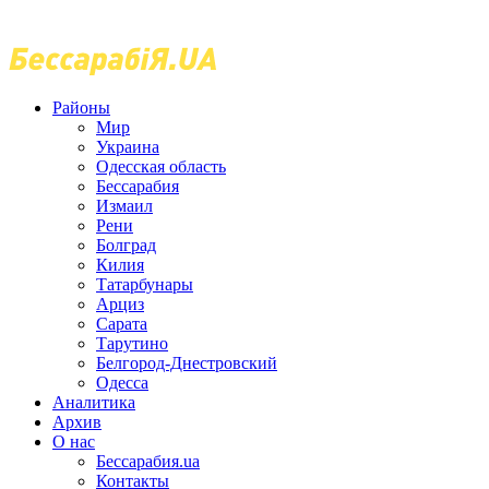
Районы
Мир
Украина
Одесская область
Бессарабия
Измаил
Рени
Болград
Килия
Татарбунары
Арциз
Сарата
Тарутино
Белгород-Днестровский
Одесса
Аналитика
Архив
О нас
Бессарабия.ua
Контакты