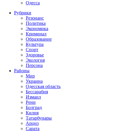
Одесса
Рубрики
Резонанс
Политика
Экономика
Криминал
Образование
Культура
Спорт
Здоровье
Экология
Персона
Районы
Мир
Украина
Одесская область
Бессарабия
Измаил
Рени
Болград
Килия
Татарбунары
Арциз
Сарата