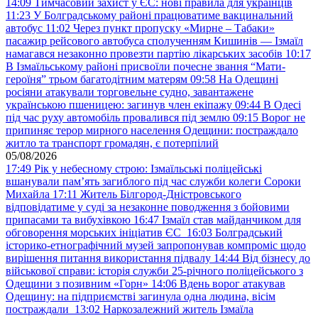
14:09
Тимчасовий захист у ЄС: нові правила для українців
11:23
У Болградському районі працюватиме вакцинальний
автобус
11:02
Через пункт пропуску «Мирне – Табаки»
пасажир рейсового автобуса сполученням Кишинів — Ізмаїл
намагався незаконно провезти партію лікарських засобів
10:17
В Ізмаїльському районі присвоїли почесне звання “Мати-
героїня” трьом багатодітним матерям
09:58
На Одещині
росіяни атакували торговельне судно, завантажене
українською пшеницею: загинув член екіпажу
09:44
В Одесі
під час руху автомобіль провалився під землю
09:15
Ворог не
припиняє терор мирного населення Одещини: постраждало
житло та транспорт громадян, є потерпілий
05/08/2026
17:49
Рік у небесному строю: Ізмаїльські поліцейські
вшанували пам’ять загиблого під час служби колеги Сороки
Михайла
17:11
Житель Білгород-Дністровського
відповідатиме у суді за незаконне поводження з бойовими
припасами та вибухівкою
16:47
Ізмаїл став майданчиком для
обговорення морських ініціатив ЄС
16:03
Болградський
історико-етнографічний музей запропонував компроміс щодо
вирішення питання використання підвалу
14:44
Від бізнесу до
військової справи: історія служби 25-річного поліцейського з
Одещини з позивним «Горн»
14:06
Вдень ворог атакував
Одещину: на підприємстві загинула одна людина, вісім
постраждали
13:02
Наркозалежний житель Ізмаїла