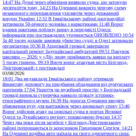
14:47
На Дунаї через обміління виявили судна, що затонули
десятиліття тому
14:23
На Одещині викрито чергову схему
незаконного переправлення ухилянтів через державний
кордон України
12:32
В Ізмаїльському районі нацгвардійці
затримали 50-річного чоловіка з наркотиками
11:48
Ворог
вдарив ракетами поблизу ринку в передмісті Одеси:
інформація про постраждалих уточнюється ОНОВЛЕНО
10:54
За 40 тисяч доларів замовив убивство судді: в Одесі затримали
організатора
10:36
В Арцизькій громаді завершили
капітальний ремонт Задунаївської амбулаторії
09:51
Пакунок
школяра — 2026: у «Дії» знову приймають заявки на виплату
5 тисяч гривень
09:19
Вночі ворог атакував місто Білгород-
Дністровський: є постраждалі
03/08/2026
18:01
Два медзаклади Ізмаїльського району отримали
фінансову допомогу на придбання обладнання від румунських
партнерів
17:04
Укриття чи музейний простір: у Болградській
громаді виникла суперечка навколо підвалу історико-
етнографічного музею
16:39
На дорогах Одещини вводять
обмеження руху для вантажівок через аномальну спеку
15:46
Ворог здійснив атаку на цивільні судна в портах Великої
Одеси та Дунайського регіону: пошкоджено буксир
14:37
Через два роки після загибелі у Білгород-Дністровському
районі попрощаються із захисником Гриценком Сергієм
14:21
На Одещині водійка авто наїхала на свого однорічного сина: