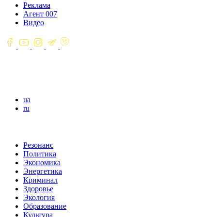
Реклама
Агент 007
Видео
ua
ru
Резонанс
Политика
Экономика
Энергетика
Криминал
Здоровье
Экология
Образование
Культура