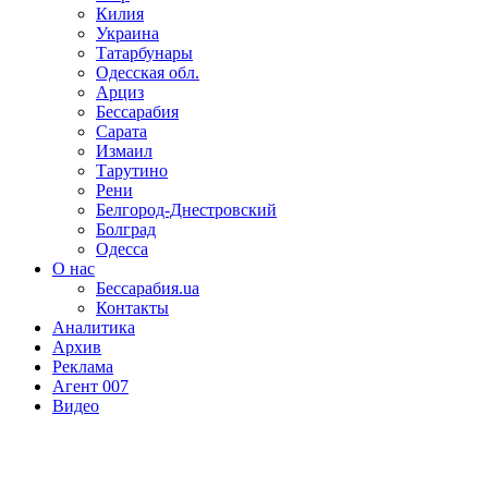
Килия
Украина
Татарбунары
Одесская обл.
Арциз
Бессарабия
Сарата
Измаил
Тарутино
Рени
Белгород-Днестровский
Болград
Одесса
О нас
Бессарабия.ua
Контакты
Аналитика
Архив
Реклама
Агент 007
Видео