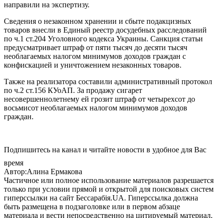
направили на экспертизу.
Сведения о незаконном хранении и сбыте подакцизных
товаров внесли в Единый реестр досудебных расследований
по ч.1 ст.204 Уголовного кодекса Украины. Санкция статьи
предусматривает штраф от пяти тысяч до десяти тысяч
необлагаемых налогом минимумов доходов граждан с
конфискацией и уничтожением незаконных товаров.
Также на реализатора составили административный протокол
по ч.2 ст.156 КУоАП. За продажу сигарет
несовершеннолетнему ей грозит штраф от четырехсот до
восьмисот необлагаемых налогом минимумов доходов
граждан.
Подпишитесь на канал и читайте новости в удобное для Вас
время
Автор:Алина Ермакова
Частичное или полное использование материалов разрешается
только при условии прямой и открытой для поисковых систем
гиперссылки на сайт Бессарабія.UA. Гиперссылка должна
быть размещена в подзаголовке или в первом абзаце
материала и вести непосредственно на цитируемый материал.