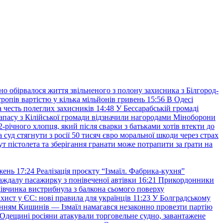
но обірвалося життя звільненого з полону захисника з Білгород-
ропів вартістю у кілька мільйонів гривень
15:56
В Одесі
 честь полеглих захисників
14:48
У Бессарабській громаді
апасу з Кілійської громади відзначили нагородами Міноборони
2-річного хлопця, який після сварки з батьками хотів втекти до
уд стягнути з росії 50 тисяч євро моральної шкоди через страх
т пістолета та зберігання гранати може потрапити за ґрати на
жень
17:24
Реалізація проєкту “Ізмаїл. Фабрика-кухня”
аждалу пасажирку з понівеченої автівки
16:21
Прикордонники
івчинка вистрибнула з балкона сьомого поверху
хист у ЄС: нові правила для українців
11:23
У Болградському
нням Кишинів — Ізмаїл намагався незаконно провезти партію
Одещині росіяни атакували торговельне судно, завантажене