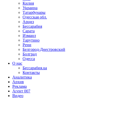
Килия
Украина
Татарбунары
Одесская обл.
Арциз
Бессарабия
Сарата
Измаил
Тарутино
Рени
Белгород-Днестровский
Болград
Одесса
О нас
Бессарабия.ua
Контакты
Аналитика
Архив
Реклама
Агент 007
Видео