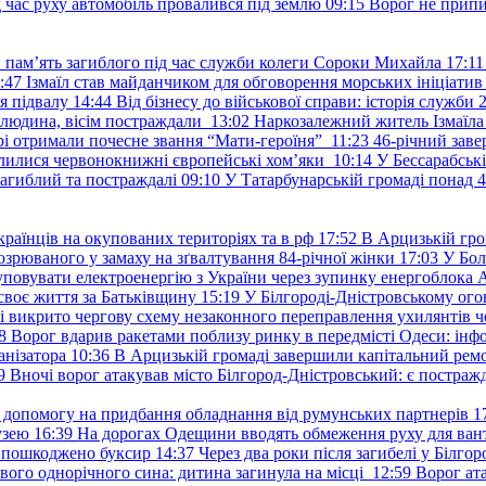
д час руху автомобіль провалився під землю
09:15
Ворог не припи
и пам’ять загиблого під час служби колеги Сороки Михайла
17:11
:47
Ізмаїл став майданчиком для обговорення морських ініціати
я підвалу
14:44
Від бізнесу до військової справи: історія служб
 людина, вісім постраждали
13:02
Наркозалежний житель Ізмаїл
ері отримали почесне звання “Мати-героїня”
11:23
46-річний заве
елилися червонокнижні європейські хом’яки
10:14
У Бессарабськ
загиблий та постраждалі
09:10
У Татарбунарській громаді понад 
раїнців на окупованих територіях та в рф
17:52
В Арцизькій гро
озрюваного у замаху на зґвалтування 84-річної жінки
17:03
У Бол
уповувати електроенергію з України через зупинку енергоблока
своє життя за Батьківщину
15:19
У Білгороді-Дністровському ого
 викрито чергову схему незаконного переправлення ухилянтів ч
8
Ворог вдарив ракетами поблизу ринку в передмісті Одеси: 
анізатора
10:36
В Арцизькій громаді завершили капітальний ремон
9
Вночі ворог атакував місто Білгород-Дністровський: є постраж
у допомогу на придбання обладнання від румунських партнерів
1
узею
16:39
На дорогах Одещини вводять обмеження руху для вант
: пошкоджено буксир
14:37
Через два роки після загибелі у Білг
свого однорічного сина: дитина загинула на місці
12:59
Ворог ат