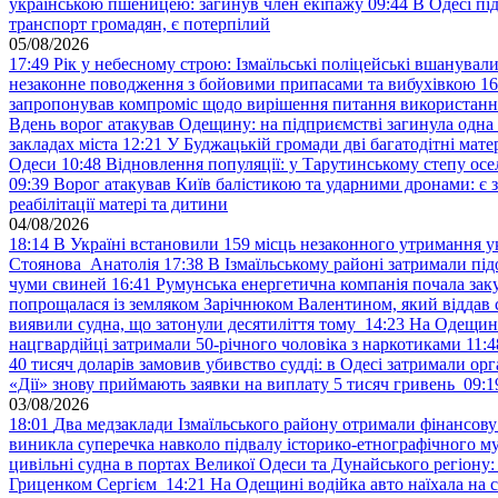
українською пшеницею: загинув член екіпажу
09:44
В Одесі пі
транспорт громадян, є потерпілий
05/08/2026
17:49
Рік у небесному строю: Ізмаїльські поліцейські вшанувал
незаконне поводження з бойовими припасами та вибухівкою
16
запропонував компроміс щодо вирішення питання використанн
Вдень ворог атакував Одещину: на підприємстві загинула одна
закладах міста
12:21
У Буджацькій громади дві багатодітні мат
Одеси
10:48
Відновлення популяції: у Тарутинському степу ос
09:39
Ворог атакував Київ балістикою та ударними дронами: є 
реабілітації матері та дитини
04/08/2026
18:14
В Україні встановили 159 місць незаконного утримання ук
Стоянова Анатолія
17:38
В Ізмаїльському районі затримали під
чуми свиней
16:41
Румунська енергетична компанія почала зак
попрощалася із земляком Зарічнюком Валентином, який віддав 
виявили судна, що затонули десятиліття тому
14:23
На Одещині
нацгвардійці затримали 50-річного чоловіка з наркотиками
11:4
40 тисяч доларів замовив убивство судді: в Одесі затримали орг
«Дії» знову приймають заявки на виплату 5 тисяч гривень
09:1
03/08/2026
18:01
Два медзаклади Ізмаїльського району отримали фінансов
виникла суперечка навколо підвалу історико-етнографічного м
цивільні судна в портах Великої Одеси та Дунайського регіону
Гриценком Сергієм
14:21
На Одещині водійка авто наїхала на 