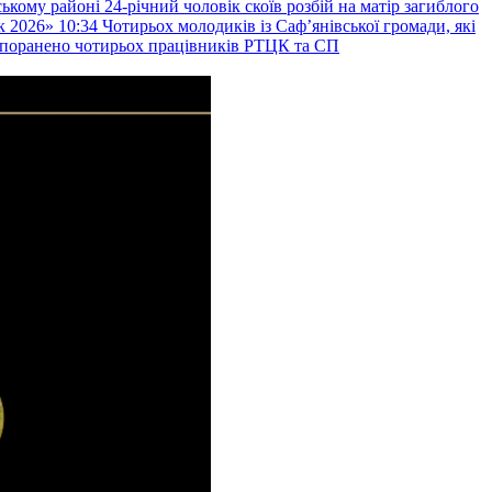
ькому районі 24-річний чоловік скоїв розбій на матір загиблого
к 2026»
10:34
Чотирьох молодиків із Саф’янівської громади, які
и поранено чотирьох працівників РТЦК та СП