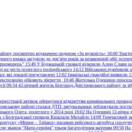
району посмертно відзначено орденом «За мужність»
18:00
Трагіч
чного юнака засудили до дев’яти років за незаконний обіг психот
орноморець”
15:49
У Буджацькій громаді відкрили Алею Слави на
 на честь полеглого поліцейського
14:12
Військовослужбовців з
: які локації представлені
12:02
Ізмаїльські гвардійці виявили 1
е експозицію обіцяють зберегти
10:46
Жителька Одещини просила с
сії
09:34
42-річний житель Білгород-Дністровського району за збу
ереєстрації автівок обернулися відкриттям кримінальних провад
ровському районі сталася ДТП: рятувальники деблокували постр
ького Олега, полеглого у 2014 році
16:02
На Одещині 12-річна д
к з Болградської громади Кишлали Михайло
14:09
Тимчасовий за
пропуску «Мирне – Табаки» пасажир рейсового автобуса сполуче
есне звання “Мати-героїня” трьом багатодітним матерям
09:58
На 