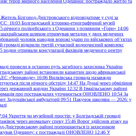
няє терор мирного населення Одещини: постраждало житло та
Житель Білгород-Дністровського відповідатиме у суді за
в ЄС
16:03
Болградський історико-етнографічний музей
и 25-річного поліцейського з Одещини з позивним «Горн»
14:06
а шахрайським шляхом отримував метадон у двох медичних
рбований чоловік наводив ворожі удари по військових обʼєктах
ій громаді відкрили третій сучасний водоочисний комплекс
45 родин отримали консультації фахівців медичного центру
маді провели в останню путь загиблого захисника України
градському районі встановили карантин щодо африканської
 АЕС «Чернаводе»
16:06
Вилківська громада назавжди
втуються після нічного обстрілу
14:47
На Дунаї через обміління
ерез державний кордон України
12:32
В Ізмаїльському районі
інформація про постраждалих уточнюється ОНОВЛЕНО
10:54
За
т Задунаївської амбулаторії
09:51
Пакунок школяра — 2026: у
далі
7:04
Укриття чи музейний простір: у Болградській громаді
ажівок через аномальну спеку
15:46
Ворог здійснив атаку на
ород-Дністровському районі попрощаються із захисником
акував Одещину: є постраждалі ОНОВЛЕНО
12:46
У