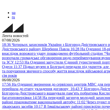
ua
ru
Лента новостей
07/08/2026
18:36
Чотирьох захисників України з Білгород-Дністровського 
Дністровського району Щербини Павла
16:28
На Одещині 18-рі
внаслідок ворожого удару пошкоджено футбольний стадіон “Ч
розпочали громадське обговорення щодо перейменування вулиці
та ЗСУ
12:53
На Одещині запустили Єдиний туристичний портал
Одеси
11:37
Підвал музею в Болграді передали під укриття, ал
та порушення звичного способу життя внаслідок військової агре
сім років
06/08/2026
17:56
На Одещині звернення до сервісних центрів МВС для пер
перейшла до етапу укладення договору
16:43
У Білгород-Дніст
Білгорода-Дністровського вшанували пам’ять побратима Кислиц
багатоповерхівки
14:58
На передовій загинув молодий захисни
районі працюватиме вакцинальний автобус
11:02
Через пункт 
лікарських засобів
10:17
В Ізмаїльському районі присвоїли поч