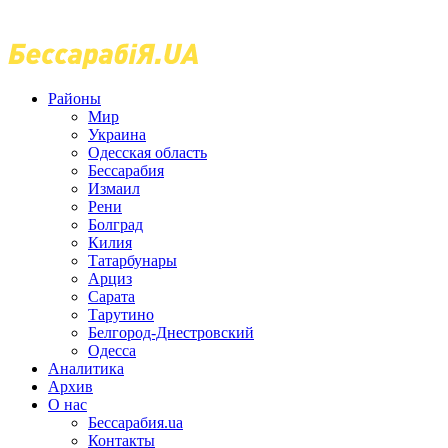
Районы
Мир
Украина
Одесская область
Бессарабия
Измаил
Рени
Болград
Килия
Татарбунары
Арциз
Сарата
Тарутино
Белгород-Днестровский
Одесса
Аналитика
Архив
О нас
Бессарабия.ua
Контакты