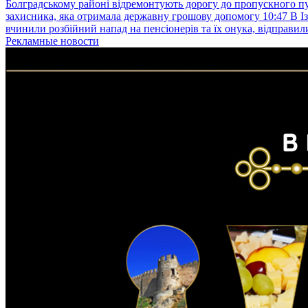
Болградському районі відремонтують дорогу до пропускного 
захисника, яка отримала державну грошову допомогу
10:47
В І
вчинили розбійний напад на пенсіонерів та їх онука, відправил
Рекламные новости