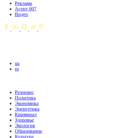
Реклама
Агент 007
Видео
ua
ru
Резонанс
Политика
Экономика
Энергетика
Криминал
Здоровье
Экология
Образование
Культура