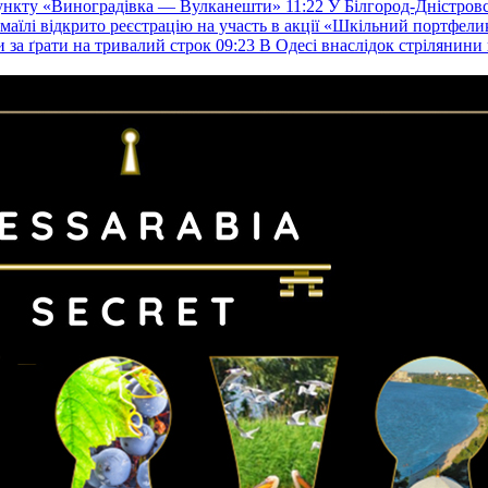
пункту «Виноградівка — Вулканешти»
11:22
У Білгород-Дністровс
змаїлі відкрито реєстрацію на участь в акції «Шкільний портфели
и за ґрати на тривалий строк
09:23
В Одесі внаслідок стрілянин