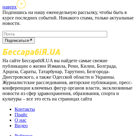
наверх
Подпишись на нашу еженедельную рассылку, чтобы быть в
курсе последних событий. Никакого спама, только актуальные
новости.
Подписаться
На сайте БессарабіЯ.UA вы найдете самые свежие
публикации о жизни Измаила, Рени, Килии, Болграда,
Арциза, Сараты, Татарбунар, Тарутино, Белгорода-
Днестровского, а также Одесской области и Украины.
Журналистские расследования, авторские публикации, пресс-
конференции ключевых фигур органов власти, эксклюзивные
новости из сфер здравохранения, образования, спорта и
культуры – все это есть на страницах сайта
Контакты
Прайс
О нас
Видео
Рубрики