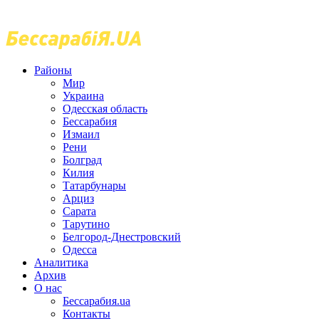
Районы
Мир
Украина
Одесская область
Бессарабия
Измаил
Рени
Болград
Килия
Татарбунары
Арциз
Сарата
Тарутино
Белгород-Днестровский
Одесса
Аналитика
Архив
О нас
Бессарабия.ua
Контакты