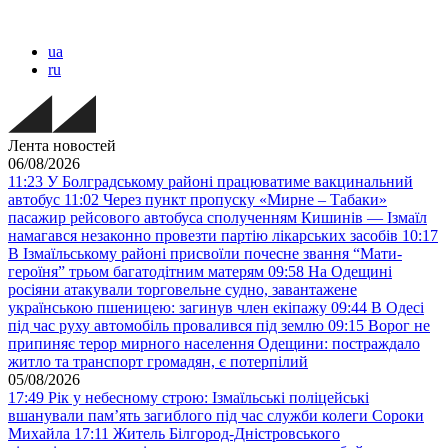
ua
ru
Лента новостей
06/08/2026
11:23
У Болградському районі працюватиме вакцинальний
автобус
11:02
Через пункт пропуску «Мирне – Табаки»
пасажир рейсового автобуса сполученням Кишинів — Ізмаїл
намагався незаконно провезти партію лікарських засобів
10:17
В Ізмаїльському районі присвоїли почесне звання “Мати-
героїня” трьом багатодітним матерям
09:58
На Одещині
росіяни атакували торговельне судно, завантажене
українською пшеницею: загинув член екіпажу
09:44
В Одесі
під час руху автомобіль провалився під землю
09:15
Ворог не
припиняє терор мирного населення Одещини: постраждало
житло та транспорт громадян, є потерпілий
05/08/2026
17:49
Рік у небесному строю: Ізмаїльські поліцейські
вшанували пам’ять загиблого під час служби колеги Сороки
Михайла
17:11
Житель Білгород-Дністровського