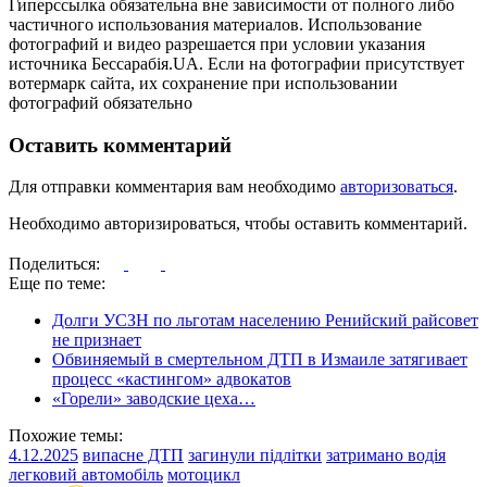
Гиперссылка обязательна вне зависимости от полного либо
частичного использования материалов. Использование
фотографий и видео разрешается при условии указания
источника Бессарабія.UA. Если на фотографии присутствует
вотермарк сайта, их сохранение при использовании
фотографий обязательно
Оставить комментарий
Для отправки комментария вам необходимо
авторизоваться
.
Необходимо авторизироваться, чтобы оставить комментарий.
Поделиться:
Еще по теме:
Долги УСЗН по льготам населению Ренийский райсовет
не признает
Обвиняемый в смертельном ДТП в Измаиле затягивает
процесс «кастингом» адвокатов
«Горели» заводские цеха…
Похожие темы:
4.12.2025
випасне ДТП
загинули підлітки
затримано водія
легковий автомобіль
мотоцикл