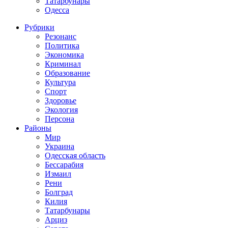
Татарбунары
Одесса
Рубрики
Резонанс
Политика
Экономика
Криминал
Образование
Культура
Спорт
Здоровье
Экология
Персона
Районы
Мир
Украина
Одесская область
Бессарабия
Измаил
Рени
Болград
Килия
Татарбунары
Арциз