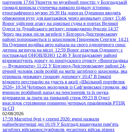
партнерів
17:04
Укриття чи музейний простір: у Болградській
громаді виникла суперечка навколо підвалу історико-
етнографічного музею
16:39
На дорогах Одещини вводять
обмеження руху для вантажівок через аномальну спеку
15:46
Ворог здійснив атаку на цивільні судна в портах Великої
Одеси та Дунайського регіону: пошкоджено буксир
14:37
Через два роки після загибелі у Білгород-Дністровському
районі попрощаються із захисником Гриценком Сергієм
14:21
На Одещині водійка авто наїхала на свого однорічного сина:
дитина загинула на місці
12:59
Ворог атакував Одещину: є
постраждалі ОНОВЛЕНО
12:46
У Болградському районі
відремонтують дорогу до пропускного пункту «Виноградівка
— Вулканешти»
11:22
У Білгород-Дністровському районі 24-
річний чоловік скоїв розбій на матір загиблого захисника, яка
отримала державну грошову допомогу
10:47
В Ізмаїлі
відкрито реєстрацію на участь в акції «Шкільний портфелик
2026»
10:34
Чотирьох молодиків із Саф’янівської громади, які
вчинили розбійний напад на пенсіонерів та їх онука,
відправили за ґрати на тривалий строк
09:23
В Одесі
внаслідок стрілянини поранено чотирьох працівників РТЦК
та СП
02/08/2026
17:59
Магнітні бурі у серпні 2026: вчені назвали
найнебезпечніші дні
16:19
У Болграді вшанували пам’ять
загиблих військовослужбовців десантних військ різних