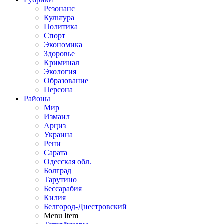
Резонанс
Культура
Политика
Спорт
Экономика
Здоровье
Криминал
Экология
Образование
Персона
Районы
Мир
Измаил
Арциз
Украина
Рени
Сарата
Одесская обл.
Болград
Тарутино
Бессарабия
Килия
Белгород-Днестровский
Menu Item