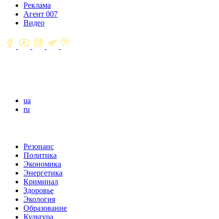
Реклама
Агент 007
Видео
ua
ru
Резонанс
Политика
Экономика
Энергетика
Криминал
Здоровье
Экология
Образование
Культура