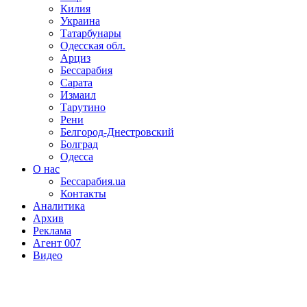
Килия
Украина
Татарбунары
Одесская обл.
Арциз
Бессарабия
Сарата
Измаил
Тарутино
Рени
Белгород-Днестровский
Болград
Одесса
О нас
Бессарабия.ua
Контакты
Аналитика
Архив
Реклама
Агент 007
Видео