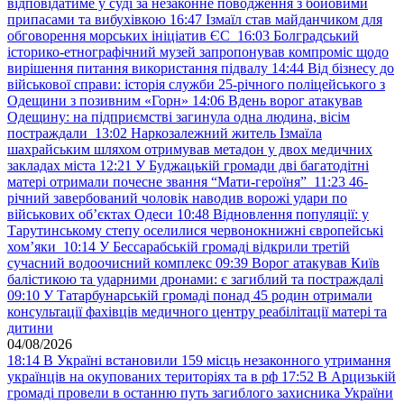
відповідатиме у суді за незаконне поводження з бойовими
припасами та вибухівкою
16:47
Ізмаїл став майданчиком для
обговорення морських ініціатив ЄС
16:03
Болградський
історико-етнографічний музей запропонував компроміс щодо
вирішення питання використання підвалу
14:44
Від бізнесу до
військової справи: історія служби 25-річного поліцейського з
Одещини з позивним «Горн»
14:06
Вдень ворог атакував
Одещину: на підприємстві загинула одна людина, вісім
постраждали
13:02
Наркозалежний житель Ізмаїла
шахрайським шляхом отримував метадон у двох медичних
закладах міста
12:21
У Буджацькій громади дві багатодітні
матері отримали почесне звання “Мати-героїня”
11:23
46-
річний завербований чоловік наводив ворожі удари по
військових обʼєктах Одеси
10:48
Відновлення популяції: у
Тарутинському степу оселилися червонокнижні європейські
хом’яки
10:14
У Бессарабській громаді відкрили третій
сучасний водоочисний комплекс
09:39
Ворог атакував Київ
балістикою та ударними дронами: є загиблий та постраждалі
09:10
У Татарбунарській громаді понад 45 родин отримали
консультації фахівців медичного центру реабілітації матері та
дитини
04/08/2026
18:14
В Україні встановили 159 місць незаконного утримання
українців на окупованих територіях та в рф
17:52
В Арцизькій
громаді провели в останню путь загиблого захисника України