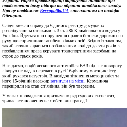
України. Наразі правоохоронці вирішують питання про
повідомлення йому підозри та обрання запобіжного заходу.
Про це повідомляє
Бессарабія.UA
з посиланням на поліцію
Одещини.
Слідчі внесли справу до Єдиного реєстру досудових
розслідувань за ознаками ч. 3 ст. 286 Кримінального кодексу
України. Йдеться про порушення правил безпеки дорожнього
руху, що спричинило загибель кількох осіб. Згідно із законом,
такий злочин карається позбавленням волі до десяти років із
позбавленням права керувати транспортними засобами на
строк до трьох років.
Нагадаємо, водій легкового автомобіля ВАЗ під час повороту
ліворуч не надав переваги в русі 16-річному мотоциклісту,
який рухався назустріч. Внаслідок зіткнення мотоцикліст та
його 15-річний пасажир
загинули на місці
. Керманича
перевірили на стан сп’яніння, він був тверезим.
У межах провадження призначено ряд судових експертиз,
триває встановлення всіх обставин трагедії.