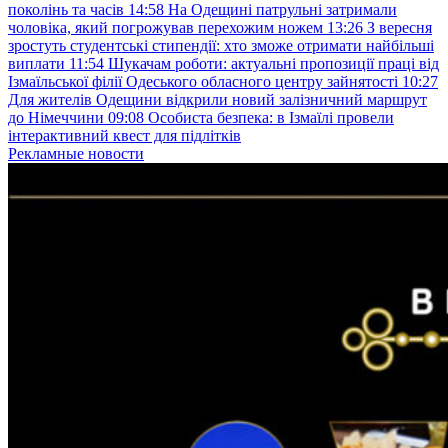
поколінь та часів
14:58
На Одещині патрульні затримали
чоловіка, який погрожував перехожим ножем
13:26
З вересня
зростуть студентські стипендії: хто зможе отримати найбільші
виплати
11:54
Шукачам роботи: актуальні пропозиції праці від
Ізмаїльської філії Одеського обласного центру зайнятості
10:27
Для жителів Одещини відкрили новий залізничний маршрут
до Німеччини
09:08
Особиста безпека: в Ізмаїлі провели
інтерактивний квест для підлітків
Рекламные новости