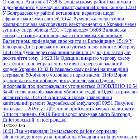
Стоянова Анатолія
17:38
В Ізмаїльському районі затримали
підозрюваного у замаху на зґвалтування 84-річної жінки
17:03
У Болградському районі встановили карантин щодо
африканської чуми свиней
16:41
Румунська енергетична
компанія почала закуповувати електроенергію з України через
зупинку енергоблока АЕС «Чернаводе»
16:06
Вилківська
громада назавжди попрощалася із земляком Зарічнюком
Валентином, який віддав своє життя за Батьківщину
15:19
У
Білгороді-Дністровському оговтуються після нічного обстрілу
14:47
На Дунаї через обміління виявили судна, що затонули
десятиліття тому
14:23
На Одещині викрито чергову схему
незаконного переправлення ухилянтів через державний
кордон України
12:32
В Ізмаїльському районі нацгвардійці
затримали 50-річного чоловіка з наркотиками
11:48
Ворог
вдарив ракетами поблизу ринку в передмісті Одеси:
інформація про постраждалих уточнюється ОНОВЛЕНО
10:54
За 40 тисяч доларів замовив убивство судді: в Одесі затримали
організатора
10:36
В Арцизькій громаді завершили
капітальний ремонт Задунаївської амбулаторії
09:51
Пакунок
школяра — 2026: у «Дії» знову приймають заявки на виплату
5 тисяч гривень
09:19
Вночі ворог атакував місто Білгород-
Дністровський: є постраждалі
03/08/2026
18:01
Два медзаклади Ізмаїльського району отримали
фінансову допомогу на придбання обладнання від румунських