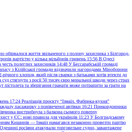
но обірвалося життя звільненого з полону захисника з Білгород-
ропів вартістю у кілька мільйонів гривень
15:56
В Одесі
 честь полеглих захисників
14:48
У Бессарабській громаді
апасу з Кілійської громади відзначили нагородами Міноборони
2-річного хлопця, який після сварки з батьками хотів втекти до
уд стягнути з росії 50 тисяч євро моральної шкоди через страх
т пістолета та зберігання гранати може потрапити за ґрати на
жень
17:24
Реалізація проєкту “Ізмаїл. Фабрика-кухня”
аждалу пасажирку з понівеченої автівки
16:21
Прикордонники
івчинка вистрибнула з балкона сьомого поверху
хист у ЄС: нові правила для українців
11:23
У Болградському
нням Кишинів — Ізмаїл намагався незаконно провезти партію
Одещині росіяни атакували торговельне судно, завантажене