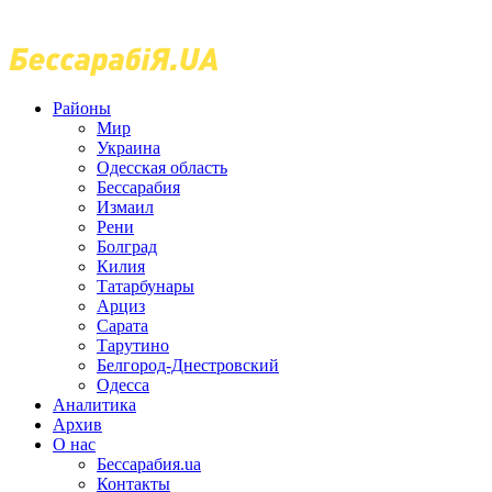
Районы
Мир
Украина
Одесская область
Бессарабия
Измаил
Рени
Болград
Килия
Татарбунары
Арциз
Сарата
Тарутино
Белгород-Днестровский
Одесса
Аналитика
Архив
О нас
Бессарабия.ua
Контакты