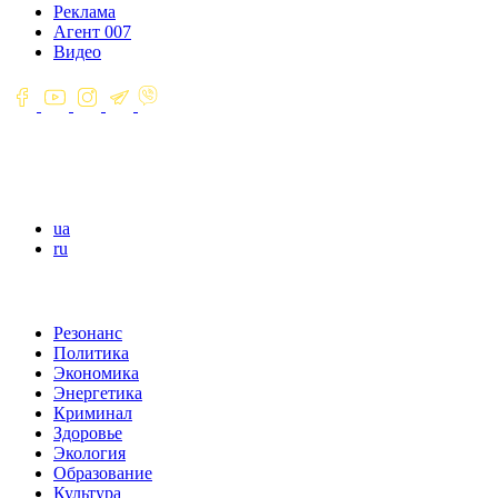
Реклама
Агент 007
Видео
ua
ru
Резонанс
Политика
Экономика
Энергетика
Криминал
Здоровье
Экология
Образование
Культура