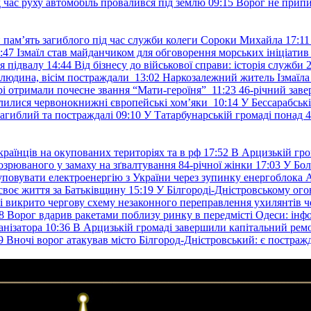
д час руху автомобіль провалився під землю
09:15
Ворог не припи
и пам’ять загиблого під час служби колеги Сороки Михайла
17:11
:47
Ізмаїл став майданчиком для обговорення морських ініціати
я підвалу
14:44
Від бізнесу до військової справи: історія служб
 людина, вісім постраждали
13:02
Наркозалежний житель Ізмаїл
ері отримали почесне звання “Мати-героїня”
11:23
46-річний заве
елилися червонокнижні європейські хом’яки
10:14
У Бессарабськ
загиблий та постраждалі
09:10
У Татарбунарській громаді понад 
раїнців на окупованих територіях та в рф
17:52
В Арцизькій гро
озрюваного у замаху на зґвалтування 84-річної жінки
17:03
У Бол
уповувати електроенергію з України через зупинку енергоблока
своє життя за Батьківщину
15:19
У Білгороді-Дністровському ого
 викрито чергову схему незаконного переправлення ухилянтів ч
8
Ворог вдарив ракетами поблизу ринку в передмісті Одеси: 
анізатора
10:36
В Арцизькій громаді завершили капітальний ремон
9
Вночі ворог атакував місто Білгород-Дністровський: є постраж