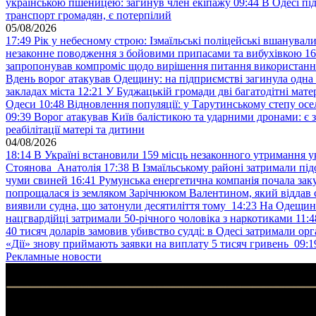
українською пшеницею: загинув член екіпажу
09:44
В Одесі пі
транспорт громадян, є потерпілий
05/08/2026
17:49
Рік у небесному строю: Ізмаїльські поліцейські вшанувал
незаконне поводження з бойовими припасами та вибухівкою
16
запропонував компроміс щодо вирішення питання використанн
Вдень ворог атакував Одещину: на підприємстві загинула одна
закладах міста
12:21
У Буджацькій громади дві багатодітні мат
Одеси
10:48
Відновлення популяції: у Тарутинському степу ос
09:39
Ворог атакував Київ балістикою та ударними дронами: є 
реабілітації матері та дитини
04/08/2026
18:14
В Україні встановили 159 місць незаконного утримання ук
Стоянова Анатолія
17:38
В Ізмаїльському районі затримали під
чуми свиней
16:41
Румунська енергетична компанія почала зак
попрощалася із земляком Зарічнюком Валентином, який віддав 
виявили судна, що затонули десятиліття тому
14:23
На Одещині
нацгвардійці затримали 50-річного чоловіка з наркотиками
11:4
40 тисяч доларів замовив убивство судді: в Одесі затримали орг
«Дії» знову приймають заявки на виплату 5 тисяч гривень
09:1
Рекламные новости