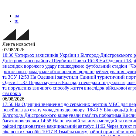
ua
ru
Лента новостей
07/08/2026
18:36
Чотирьох захисників України з Білгород-Дністровського 
Дністровського району Щербини Павла
16:28
На Одещині 18-рі
внаслідок ворожого удару пошкоджено футбольний стадіон “Ч
розпочали громадське обговорення щодо перейменування вулиці
та ЗСУ
12:53
На Одещині запустили Єдиний туристичний портал
Одеси
11:37
Підвал музею в Болграді передали під укриття, ал
та порушення звичного способу життя внаслідок військової агре
сім років
06/08/2026
17:56
На Одещині звернення до сервісних центрів МВС для пер
перейшла до етапу укладення договору
16:43
У Білгород-Дніст
Білгорода-Дністровського вшанували пам’ять побратима Кислиц
багатоповерхівки
14:58
На передовій загинув молодий захисни
районі працюватиме вакцинальний автобус
11:02
Через пункт 
лікарських засобів
10:17
В Ізмаїльському районі присвоїли поч