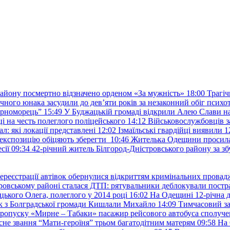
району посмертно відзначено орденом «За мужність»
18:00
Трагіч
чного юнака засудили до дев’яти років за незаконний обіг психот
орноморець”
15:49
У Буджацькій громаді відкрили Алею Слави на
 на честь полеглого поліцейського
14:12
Військовослужбовців з
: які локації представлені
12:02
Ізмаїльські гвардійці виявили 1
е експозицію обіцяють зберегти
10:46
Жителька Одещини просила с
сії
09:34
42-річний житель Білгород-Дністровського району за збу
ереєстрації автівок обернулися відкриттям кримінальних провад
ровському районі сталася ДТП: рятувальники деблокували постр
ького Олега, полеглого у 2014 році
16:02
На Одещині 12-річна д
к з Болградської громади Кишлали Михайло
14:09
Тимчасовий за
пропуску «Мирне – Табаки» пасажир рейсового автобуса сполуче
есне звання “Мати-героїня” трьом багатодітним матерям
09:58
На 