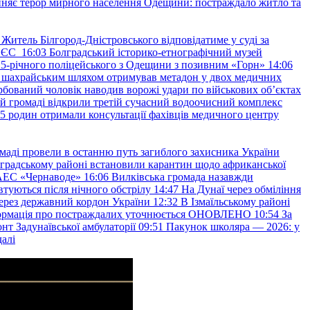
няє терор мирного населення Одещини: постраждало житло та
Житель Білгород-Дністровського відповідатиме у суді за
в ЄС
16:03
Болградський історико-етнографічний музей
и 25-річного поліцейського з Одещини з позивним «Горн»
14:06
а шахрайським шляхом отримував метадон у двох медичних
рбований чоловік наводив ворожі удари по військових обʼєктах
ій громаді відкрили третій сучасний водоочисний комплекс
45 родин отримали консультації фахівців медичного центру
маді провели в останню путь загиблого захисника України
градському районі встановили карантин щодо африканської
 АЕС «Чернаводе»
16:06
Вилківська громада назавжди
втуються після нічного обстрілу
14:47
На Дунаї через обміління
ерез державний кордон України
12:32
В Ізмаїльському районі
інформація про постраждалих уточнюється ОНОВЛЕНО
10:54
За
т Задунаївської амбулаторії
09:51
Пакунок школяра — 2026: у
далі