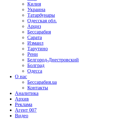
Килия
Украина
Татарбунары
Одесская обл.
Арциз
Бессарабия
Сарата
Измаил
Тарутино
Рени
Белгород-Днестровский
Болград
Одесса
О нас
Бессарабия.ua
Контакты
Аналитика
Архив
Реклама
Агент 007
Видео