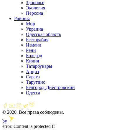
Здоровье
Экология
Персона
Районы
Мир
Украина
Одесская область
Бессарабия
Измаил
Рени
Болград
Килия
Татарбунары
Арциз
Сарата
Тарутино
Белгород-Днестровский
Одесса
© 2020. Все права соблюдены.
by
error:
Content is protected !!