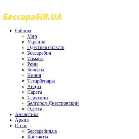
Районы
Мир
Украина
Одесская область
Бессарабия
Измаил
Рени
Болград
Килия
Татарбунары
Арциз
Сарата
Тарутино
Белгород-Днестровский
Одесса
Аналитика
Архив
О нас
Бессарабия.ua
Контакты