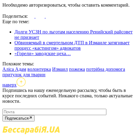
Необходимо авторизироваться, чтобы оставить комментарий.
Поделиться:
Еще по теме:
Долги УСЗН по льготам населению Ренийский райсовет
не признает
Обвиняемый в смертельном ДТП в Измаиле затягивает
процесс «кастингом» адвокатов
«Горели» заводские цеха…
Похожие темы:
Аліса Адам
волонтерка
Измаил
пожежа
потрібна допомога
притулок для тварин
наверх
Подпишись на нашу еженедельную рассылку, чтобы быть в
курсе последних событий. Никакого спама, только актуальные
новости.
Подписаться