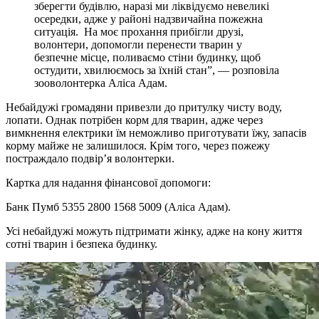
зберегти будівлю, наразі ми ліквідуємо невеликі
осередки, адже у районі надзвичайна пожежна
ситуація. На моє прохання прибігли друзі,
волонтери, допомогли перенести тварин у
безпечне місце, поливаємо стіни будинку, щоб
остудити, хвилюємось за їхній стан”, — розповіла
зооволонтерка Аліса Адам.
Небайдужі громадяни привезли до притулку чисту воду,
лопати. Однак потрібен корм для тварин, адже через
вимкнення електрики їм неможливо приготувати їжу, запасів
корму майже не залишилося. Крім того, через пожежу
постраждало подвір’я волонтерки.
Картка для надання фінансової допомоги:
Банк Пумб 5355 2800 1568 5009 (Аліса Адам).
Усі небайдужі можуть підтримати жінку, адже на кону життя
сотні тварин і безпека будинку.