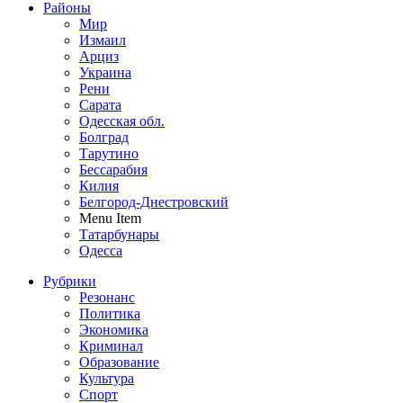
Районы
Мир
Измаил
Арциз
Украина
Рени
Сарата
Одесская обл.
Болград
Тарутино
Бессарабия
Килия
Белгород-Днестровский
Menu Item
Татарбунары
Одесса
Рубрики
Резонанс
Политика
Экономика
Криминал
Образование
Культура
Спорт