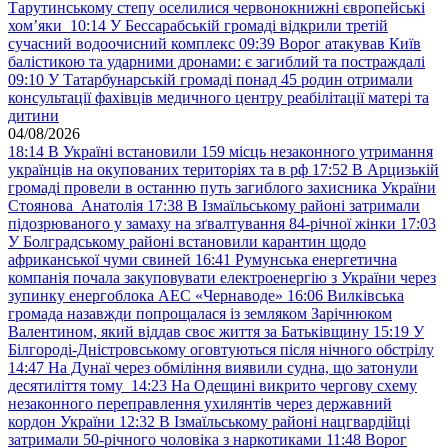
Тарутинському степу оселилися червонокнижні європейські
хом’яки
10:14
У Бессарабській громаді відкрили третій
сучасний водоочисний комплекс
09:39
Ворог атакував Київ
балістикою та ударними дронами: є загиблий та постраждалі
09:10
У Татарбунарській громаді понад 45 родин отримали
консультації фахівців медичного центру реабілітації матері та
дитини
04/08/2026
18:14
В Україні встановили 159 місць незаконного утримання
українців на окупованих територіях та в рф
17:52
В Арцизькій
громаді провели в останню путь загиблого захисника України
Стоянова Анатолія
17:38
В Ізмаїльському районі затримали
підозрюваного у замаху на зґвалтування 84-річної жінки
17:03
У Болградському районі встановили карантин щодо
африканської чуми свиней
16:41
Румунська енергетична
компанія почала закуповувати електроенергію з України через
зупинку енергоблока АЕС «Чернаводе»
16:06
Вилківська
громада назавжди попрощалася із земляком Зарічнюком
Валентином, який віддав своє життя за Батьківщину
15:19
У
Білгороді-Дністровському оговтуються після нічного обстрілу
14:47
На Дунаї через обміління виявили судна, що затонули
десятиліття тому
14:23
На Одещині викрито чергову схему
незаконного переправлення ухилянтів через державний
кордон України
12:32
В Ізмаїльському районі нацгвардійці
затримали 50-річного чоловіка з наркотиками
11:48
Ворог