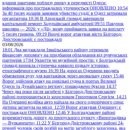
вдарив ракетами поблизу ринку в передмісті Одеси:
інформація про постраждалих уточнюється ОНОВЛЕНО
10:54
За 40 тисяч доларів замовив убивство судді: в Одесі затримали
організатора
10:36
В Арцизькій громаді завершили
капітальний ремонт Задунаївської амбулаторії
09:51
Пакунок
школяра — 2026: у «Дії» знову приймають заявки на виплату
5 тисяч гривень
09:19
Вночі ворог атакував місто Білгород-
Дністровський: є постраждалі
03/08/2026
18:01
Два медзаклади Ізмаїльського району отримали
фінансову допомогу на придбання обладнання від румунських
партнерів
17:04
Укриття чи музейний простір: у Болградській
громаді виникла суперечка навколо підвалу історико-
етнографічного музею
16:39
На дорогах Одещини вводять
обмеження руху для вантажівок через аномальну спеку
15:46
Ворог здійснив атаку на цивільні судна в портах Великої
Одеси та Дунайського регіону: пошкоджено буксир
14:37
Через два роки після загибелі у Білгород-Дністровському
районі попрощаються із захисником Гриценком Сергієм
14:21
На Одещині водійка авто наїхала на свого однорічного сина:
дитина загинула на місці
12:59
Ворог атакував Одещину: є
постраждалі ОНОВЛЕНО
12:46
У Болградському районі
відремонтують дорогу до пропускного пункту «Виноградівка
— Вулканешти»
11:22
У Білгород-Дністровському районі 24-
річний чоловік скоїв розбій на матір загиблого захисника, яка