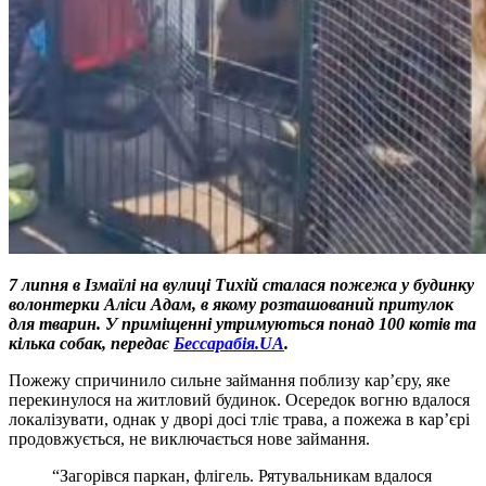
7 липня в Ізмаїлі на вулиці Тихій сталася пожежа у будинку
волонтерки Аліси Адам, в якому розташований притулок
для тварин. У приміщенні утримуються понад 100 котів та
кілька собак, передає
Бессарабія.UA
.
Пожежу спричинило сильне займання поблизу кар’єру, яке
перекинулося на житловий будинок. Осередок вогню вдалося
локалізувати, однак у дворі досі тліє трава, а пожежа в кар’єрі
продовжується, не виключається нове займання.
“Загорівся паркан, флігель. Рятувальникам вдалося