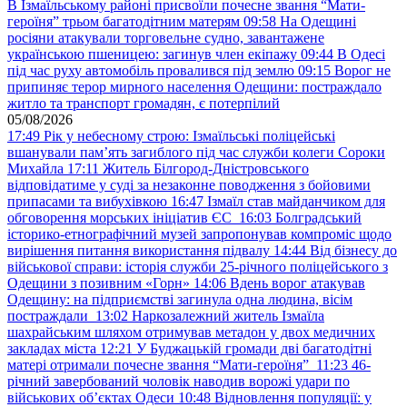
В Ізмаїльському районі присвоїли почесне звання “Мати-
героїня” трьом багатодітним матерям
09:58
На Одещині
росіяни атакували торговельне судно, завантажене
українською пшеницею: загинув член екіпажу
09:44
В Одесі
під час руху автомобіль провалився під землю
09:15
Ворог не
припиняє терор мирного населення Одещини: постраждало
житло та транспорт громадян, є потерпілий
05/08/2026
17:49
Рік у небесному строю: Ізмаїльські поліцейські
вшанували пам’ять загиблого під час служби колеги Сороки
Михайла
17:11
Житель Білгород-Дністровського
відповідатиме у суді за незаконне поводження з бойовими
припасами та вибухівкою
16:47
Ізмаїл став майданчиком для
обговорення морських ініціатив ЄС
16:03
Болградський
історико-етнографічний музей запропонував компроміс щодо
вирішення питання використання підвалу
14:44
Від бізнесу до
військової справи: історія служби 25-річного поліцейського з
Одещини з позивним «Горн»
14:06
Вдень ворог атакував
Одещину: на підприємстві загинула одна людина, вісім
постраждали
13:02
Наркозалежний житель Ізмаїла
шахрайським шляхом отримував метадон у двох медичних
закладах міста
12:21
У Буджацькій громади дві багатодітні
матері отримали почесне звання “Мати-героїня”
11:23
46-
річний завербований чоловік наводив ворожі удари по
військових обʼєктах Одеси
10:48
Відновлення популяції: у