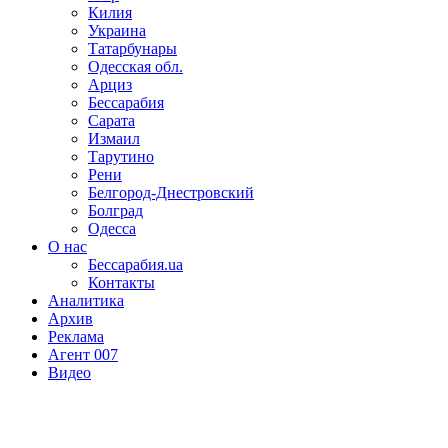
Килия
Украина
Татарбунары
Одесская обл.
Арциз
Бессарабия
Сарата
Измаил
Тарутино
Рени
Белгород-Днестровский
Болград
Одесса
О нас
Бессарабия.ua
Контакты
Аналитика
Архив
Реклама
Агент 007
Видео