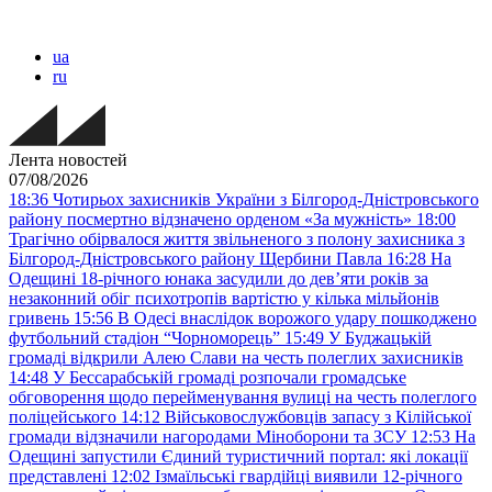
ua
ru
Лента новостей
07/08/2026
18:36
Чотирьох захисників України з Білгород-Дністровського
району посмертно відзначено орденом «За мужність»
18:00
Трагічно обірвалося життя звільненого з полону захисника з
Білгород-Дністровського району Щербини Павла
16:28
На
Одещині 18-річного юнака засудили до дев’яти років за
незаконний обіг психотропів вартістю у кілька мільйонів
гривень
15:56
В Одесі внаслідок ворожого удару пошкоджено
футбольний стадіон “Чорноморець”
15:49
У Буджацькій
громаді відкрили Алею Слави на честь полеглих захисників
14:48
У Бессарабській громаді розпочали громадське
обговорення щодо перейменування вулиці на честь полеглого
поліцейського
14:12
Військовослужбовців запасу з Кілійської
громади відзначили нагородами Міноборони та ЗСУ
12:53
На
Одещині запустили Єдиний туристичний портал: які локації
представлені
12:02
Ізмаїльські гвардійці виявили 12-річного