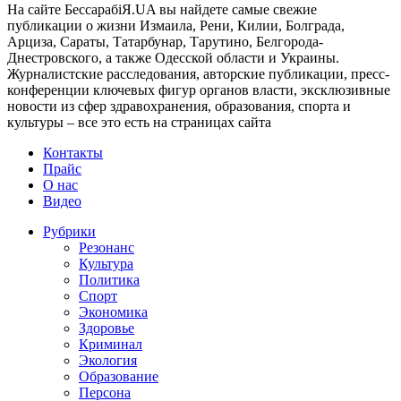
На сайте БессарабіЯ.UA вы найдете самые свежие
публикации о жизни Измаила, Рени, Килии, Болграда,
Арциза, Сараты, Татарбунар, Тарутино, Белгорода-
Днестровского, а также Одесской области и Украины.
Журналистские расследования, авторские публикации, пресс-
конференции ключевых фигур органов власти, эксклюзивные
новости из сфер здравохранения, образования, спорта и
культуры – все это есть на страницах сайта
Контакты
Прайс
О нас
Видео
Рубрики
Резонанс
Культура
Политика
Спорт
Экономика
Здоровье
Криминал
Экология
Образование
Персона