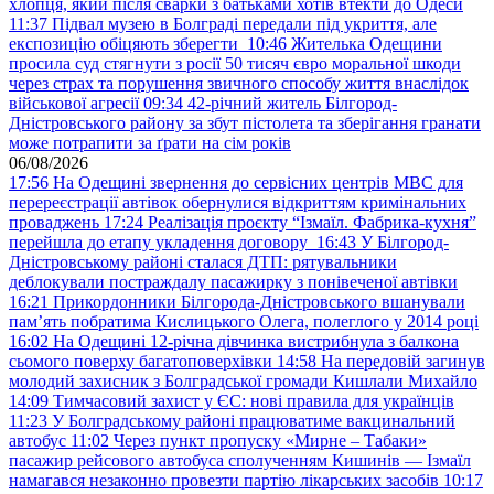
хлопця, який після сварки з батьками хотів втекти до Одеси
11:37
Підвал музею в Болграді передали під укриття, але
експозицію обіцяють зберегти
10:46
Жителька Одещини
просила суд стягнути з росії 50 тисяч євро моральної шкоди
через страх та порушення звичного способу життя внаслідок
військової агресії
09:34
42-річний житель Білгород-
Дністровського району за збут пістолета та зберігання гранати
може потрапити за ґрати на сім років
06/08/2026
17:56
На Одещині звернення до сервісних центрів МВС для
перереєстрації автівок обернулися відкриттям кримінальних
проваджень
17:24
Реалізація проєкту “Ізмаїл. Фабрика-кухня”
перейшла до етапу укладення договору
16:43
У Білгород-
Дністровському районі сталася ДТП: рятувальники
деблокували постраждалу пасажирку з понівеченої автівки
16:21
Прикордонники Білгорода-Дністровського вшанували
пам’ять побратима Кислицького Олега, полеглого у 2014 році
16:02
На Одещині 12-річна дівчинка вистрибнула з балкона
сьомого поверху багатоповерхівки
14:58
На передовій загинув
молодий захисник з Болградської громади Кишлали Михайло
14:09
Тимчасовий захист у ЄС: нові правила для українців
11:23
У Болградському районі працюватиме вакцинальний
автобус
11:02
Через пункт пропуску «Мирне – Табаки»
пасажир рейсового автобуса сполученням Кишинів — Ізмаїл
намагався незаконно провезти партію лікарських засобів
10:17