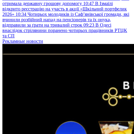
отримала державну грошову допомогу
10:47
В Ізмаїлі
відкрито реєстрацію на участь в акції «Шкільний портфелик
2026»
10:34
Чотирьох молодиків із Саф’янівської громади, які
вчинили розбійний напад на пенсіонерів та їх онука,
відправили за ґрати на тривалий строк
09:23
В Одесі
внаслідок стрілянини поранено чотирьох працівників РТЦК
та СП
Рекламные новости