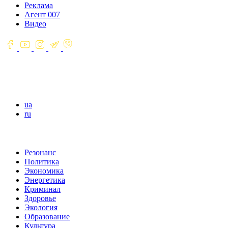
Реклама
Агент 007
Видео
ua
ru
Резонанс
Политика
Экономика
Энергетика
Криминал
Здоровье
Экология
Образование
Культура