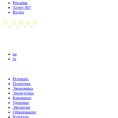
Реклама
Агент 007
Видео
ua
ru
Резонанс
Политика
Экономика
Энергетика
Криминал
Здоровье
Экология
Образование
Культура