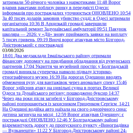
затримали 50-річного чоловіка з наркотиками
11:48
Ворог
вдарив ракетами поблизу ринку в передмісті Одеси:
інформація про постраждалих уточнюється ОНОВЛЕНО
10:54
За 40 тисяч доларів замовив убивство судді: в Одесі затримали
організатора
10:36
В Арцизькій громаді завершили
капітальний ремонт Задунаївської амбулаторії
09:51
Пакунок
школяра — 2026: у «Дії» знову приймають заявки на виплату
5 тисяч гривень
09:19
Вночі ворог атакував місто Білгород-
Дністровський: є постраждалі
03/08/2026
18:01
Два медзаклади Ізмаїльського району отримали
фінансову допомогу на придбання обладнання від румунських
партнерів
17:04
Укриття чи музейний простір: у Болградській
громаді виникла суперечка навколо підвалу історико-
етнографічного музею
16:39
На дорогах Одещини вводять
обмеження руху для вантажівок через аномальну спеку
15:46
Ворог здійснив атаку на цивільні судна в портах Великої
Одеси та Дунайського регіону: пошкоджено буксир
14:37
Через два роки після загибелі у Білгород-Дністровському
районі попрощаються із захисником Гриценком Сергієм
14:21
На Одещині водійка авто наїхала на свого однорічного сина:
дитина загинула на місці
12:59
Ворог атакував Одещину: є
постраждалі ОНОВЛЕНО
12:46
У Болградському районі
відремонтують дорогу до пропускного пункту «Виноградівка
— Вулканешти»
11:22
У Білгород-Дністровському районі 24-