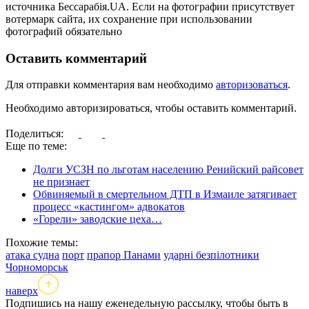
источника Бессарабія.UA. Если на фотографии присутствует
вотермарк сайта, их сохранение при использовании
фотографий обязательно
Оставить комментарий
Для отправки комментария вам необходимо
авторизоваться
.
Необходимо авторизироваться, чтобы оставить комментарий.
Поделиться:
Еще по теме:
Долги УСЗН по льготам населению Ренийский райсовет
не признает
Обвиняемый в смертельном ДТП в Измаиле затягивает
процесс «кастингом» адвокатов
«Горели» заводские цеха…
Похожие темы:
атака судна
порт
прапор Панами
ударні безпілотники
Чорноморськ
наверх
Подпишись на нашу еженедельную рассылку, чтобы быть в