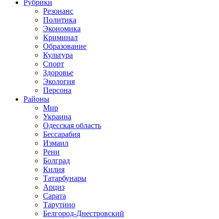
Рубрики
Резонанс
Политика
Экономика
Криминал
Образование
Культура
Спорт
Здоровье
Экология
Персона
Районы
Мир
Украина
Одесская область
Бессарабия
Измаил
Рени
Болград
Килия
Татарбунары
Арциз
Сарата
Тарутино
Белгород-Днестровский