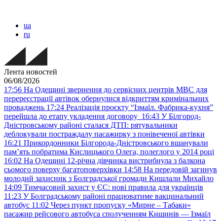
ua
ru
Лента новостей
06/08/2026
17:56
На Одещині звернення до сервісних центрів МВС для
перереєстрації автівок обернулися відкриттям кримінальних
проваджень
17:24
Реалізація проєкту “Ізмаїл. Фабрика-кухня”
перейшла до етапу укладення договору
16:43
У Білгород-
Дністровському районі сталася ДТП: рятувальники
деблокували постраждалу пасажирку з понівеченої автівки
16:21
Прикордонники Білгорода-Дністровського вшанували
пам’ять побратима Кислицького Олега, полеглого у 2014 році
16:02
На Одещині 12-річна дівчинка вистрибнула з балкона
сьомого поверху багатоповерхівки
14:58
На передовій загинув
молодий захисник з Болградської громади Кишлали Михайло
14:09
Тимчасовий захист у ЄС: нові правила для українців
11:23
У Болградському районі працюватиме вакцинальний
автобус
11:02
Через пункт пропуску «Мирне – Табаки»
пасажир рейсового автобуса сполученням Кишинів — Ізмаїл