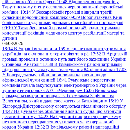
військових обʼєктах Одеси
10:48
Відновлення популяції: у
Тарутинському степу оселилися червонокнижні європейські
хом’яки
10:14
У Бессарабській громаді відкрили третій
сучасний водоочисний комплекс
09:39
Ворог атакував Київ
балістикою та ударними дронами: є загиблий та постраждалі
09:10
У Татарбунарській громаді понад 45 родин отримали
консультації фахівців медичного центру реабілітації матері та
дитини
04/08/2026
18:14
В Україні встановили 159 місць незаконного утримання
українців на окупованих територіях та в рф
17:52
В Арцизькій
громаді провели в останню путь загиблого захисника України
Стоянова Анатолія
17:38
В Ізмаїльському районі затримали
підозрюваного у замаху на зґвалтування 84-річної жінки
17:03
У Болградському районі встановили карантин щодо
африканської чуми свиней
16:41
Румунська енергетична
компанія почала закуповувати електроенергію з України через
зупинку енергоблока АЕС «Чернаводе»
16:06
Вилківська
громада назавжди попрощалася із земляком Зарічнюком
Валентином, який віддав своє життя за Батьківщину
15:19
У
Білгороді-Дністровському оговтуються після нічного обстрілу
14:47
На Дунаї через обміління виявили судна, що затонули
десятиліття тому
14:23
На Одещині викрито чергову схему
незаконного переправлення ухилянтів через державний
кордон України
12:32
В Ізмаїльському районі нацгвардійці