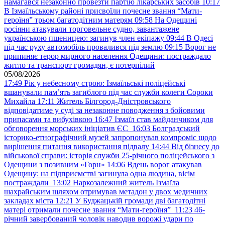
намагався незаконно провезти партію лікарських засобів
10:17
В Ізмаїльському районі присвоїли почесне звання “Мати-
героїня” трьом багатодітним матерям
09:58
На Одещині
росіяни атакували торговельне судно, завантажене
українською пшеницею: загинув член екіпажу
09:44
В Одесі
під час руху автомобіль провалився під землю
09:15
Ворог не
припиняє терор мирного населення Одещини: постраждало
житло та транспорт громадян, є потерпілий
05/08/2026
17:49
Рік у небесному строю: Ізмаїльські поліцейські
вшанували пам’ять загиблого під час служби колеги Сороки
Михайла
17:11
Житель Білгород-Дністровського
відповідатиме у суді за незаконне поводження з бойовими
припасами та вибухівкою
16:47
Ізмаїл став майданчиком для
обговорення морських ініціатив ЄС
16:03
Болградський
історико-етнографічний музей запропонував компроміс щодо
вирішення питання використання підвалу
14:44
Від бізнесу до
військової справи: історія служби 25-річного поліцейського з
Одещини з позивним «Горн»
14:06
Вдень ворог атакував
Одещину: на підприємстві загинула одна людина, вісім
постраждали
13:02
Наркозалежний житель Ізмаїла
шахрайським шляхом отримував метадон у двох медичних
закладах міста
12:21
У Буджацькій громади дві багатодітні
матері отримали почесне звання “Мати-героїня”
11:23
46-
річний завербований чоловік наводив ворожі удари по