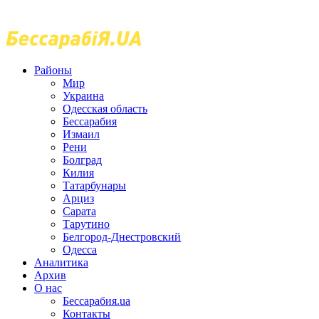
Районы
Мир
Украина
Одесская область
Бессарабия
Измаил
Рени
Болград
Килия
Татарбунары
Арциз
Сарата
Тарутино
Белгород-Днестровский
Одесса
Аналитика
Архив
О нас
Бессарабия.ua
Контакты