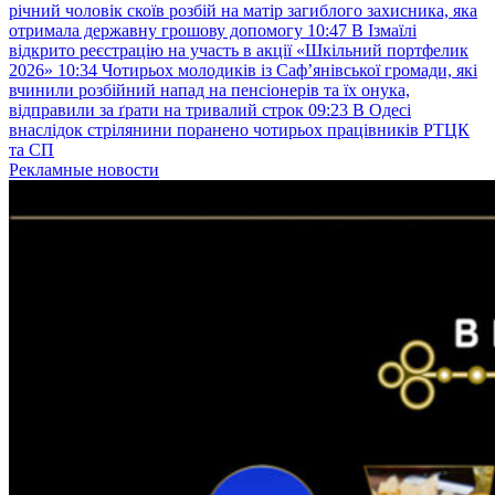
річний чоловік скоїв розбій на матір загиблого захисника, яка
отримала державну грошову допомогу
10:47
В Ізмаїлі
відкрито реєстрацію на участь в акції «Шкільний портфелик
2026»
10:34
Чотирьох молодиків із Саф’янівської громади, які
вчинили розбійний напад на пенсіонерів та їх онука,
відправили за ґрати на тривалий строк
09:23
В Одесі
внаслідок стрілянини поранено чотирьох працівників РТЦК
та СП
Рекламные новости