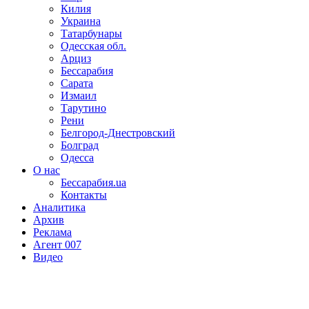
Килия
Украина
Татарбунары
Одесская обл.
Арциз
Бессарабия
Сарата
Измаил
Тарутино
Рени
Белгород-Днестровский
Болград
Одесса
О нас
Бессарабия.ua
Контакты
Аналитика
Архив
Реклама
Агент 007
Видео