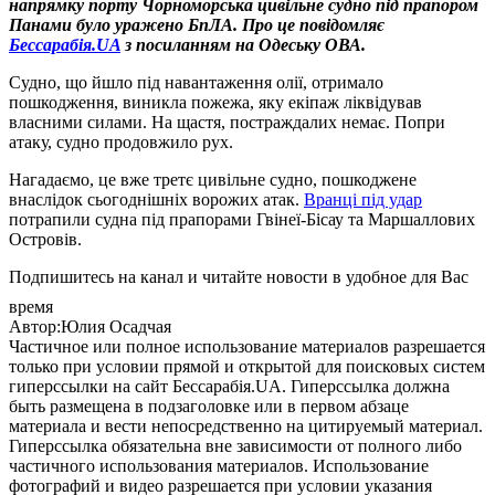
напрямку порту Чорноморська цивільне судно під прапором
Панами було уражено
БпЛА
.
Про це повідомляє
Бессарабія.UA
з посиланням на Одеську ОВА.
Судно,
що йшло під навантаження олії,
отримало
пошкодження, виникла пожежа, яку екіпаж ліквідував
власними силами. На щастя, постраждалих немає. Попри
атаку, судно продовжило рух.
Нагадаємо, це вже третє цивільне судно, пошкоджене
внаслідок сьогоднішніх ворожих атак.
Вранці під удар
потрапили судна під прапорами Гвінеї-Бісау та Маршаллових
Островів.
Подпишитесь на канал и читайте новости в удобное для Вас
время
Автор:Юлия Осадчая
Частичное или полное использование материалов разрешается
только при условии прямой и открытой для поисковых систем
гиперссылки на сайт Бессарабія.UA. Гиперссылка должна
быть размещена в подзаголовке или в первом абзаце
материала и вести непосредственно на цитируемый материал.
Гиперссылка обязательна вне зависимости от полного либо
частичного использования материалов. Использование
фотографий и видео разрешается при условии указания