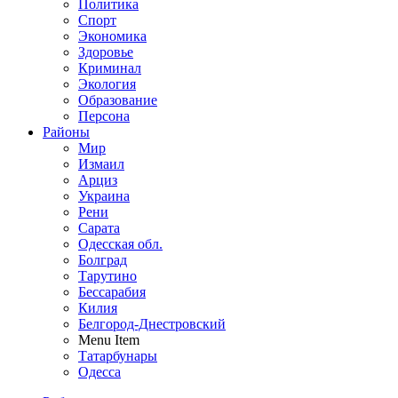
Политика
Спорт
Экономика
Здоровье
Криминал
Экология
Образование
Персона
Районы
Мир
Измаил
Арциз
Украина
Рени
Сарата
Одесская обл.
Болград
Тарутино
Бессарабия
Килия
Белгород-Днестровский
Menu Item
Татарбунары
Одесса