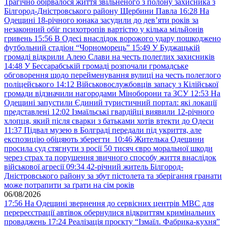
Трагічно обірвалося життя звільненого з полону захисника з
Білгород-Дністровського району Щербини Павла
16:28
На
Одещині 18-річного юнака засудили до дев’яти років за
незаконний обіг психотропів вартістю у кілька мільйонів
гривень
15:56
В Одесі внаслідок ворожого удару пошкоджено
футбольний стадіон “Чорноморець”
15:49
У Буджацькій
громаді відкрили Алею Слави на честь полеглих захисників
14:48
У Бессарабській громаді розпочали громадське
обговорення щодо перейменування вулиці на честь полеглого
поліцейського
14:12
Військовослужбовців запасу з Кілійської
громади відзначили нагородами Міноборони та ЗСУ
12:53
На
Одещині запустили Єдиний туристичний портал: які локації
представлені
12:02
Ізмаїльські гвардійці виявили 12-річного
хлопця, який після сварки з батьками хотів втекти до Одеси
11:37
Підвал музею в Болграді передали під укриття, але
експозицію обіцяють зберегти
10:46
Жителька Одещини
просила суд стягнути з росії 50 тисяч євро моральної шкоди
через страх та порушення звичного способу життя внаслідок
військової агресії
09:34
42-річний житель Білгород-
Дністровського району за збут пістолета та зберігання гранати
може потрапити за ґрати на сім років
06/08/2026
17:56
На Одещині звернення до сервісних центрів МВС для
перереєстрації автівок обернулися відкриттям кримінальних
проваджень
17:24
Реалізація проєкту “Ізмаїл. Фабрика-кухня”