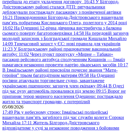
перейшла до етапу укладення договору
16:43
У Білгород-
Дністровському районі сталася ДТП: рятувальники
деблокували постраждалу пасажирку з понівеченої автівки
16:21
Прикордонники Білгорода-Дністровського вшанували
пам’ять побратима Кислицького Олега, полеглого у 2014 році
16:02
На Одещині 12-річна дівчинка вистрибнула з балкона
сьомого поверху багатоповерхівки
14:58
На передовій загинув
молодий захисник з Болградської громади Кишлали Михайло
14:09
Тимчасовий захист у ЄС: нові правила для українців
11:23
У Болградському районі працюватиме вакцинальний
автобус
11:02
Через пункт пропуску «Мирне – Табаки»
пасажир рейсового автобуса сполученням Кишинів — Ізмаїл
намагався незаконно провезти партію лікарських засобів
10:17
В Ізмаїльському районі присвоїли почесне звання “Мати-
героїня” трьом багатодітним матерям
09:58
На Одещині
росіяни атакували торговельне судно, завантажене
українською пшеницею: загинув член екіпажу
09:44
В Одесі
під час руху автомобіль провалився під землю
09:15
Ворог не
припиняє терор мирного населення Одещини: постраждало
житло та транспорт громадян, є потерпілий
05/08/2026
17:49
Рік у небесному строю: Ізмаїльські поліцейські
вшанували пам’ять загиблого під час служби колеги Сороки
Михайла
17:11
Житель Білгород-Дністровського
відповідатиме у суді за незаконне поводження з бойовими