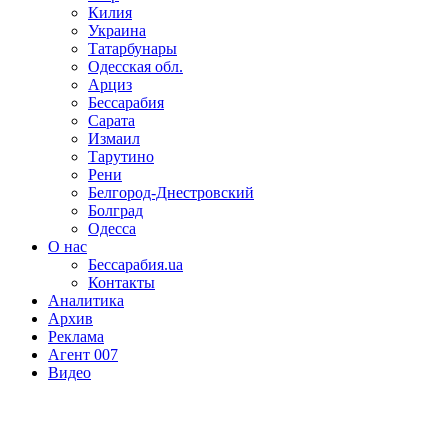
Килия
Украина
Татарбунары
Одесская обл.
Арциз
Бессарабия
Сарата
Измаил
Тарутино
Рени
Белгород-Днестровский
Болград
Одесса
О нас
Бессарабия.ua
Контакты
Аналитика
Архив
Реклама
Агент 007
Видео