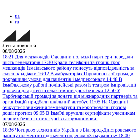
ua
ru
Лента новостей
08/08/2026
18:21
Для медзакладів Одещини польські партнери передали
шість генераторів
17:30
Крали телефони та гроші: троє
мешканців Ізмаїльського району понесуть відповідальність за
скоєні крадіжки
16:12
В амбулаторіях Городненської громади
покращили умови для пацієнтів і медперсоналу
14:48
В
Ізмаїльському районі поліцейські разом із театром імпровізації
провели для дітей інтерактивний урок безпеки
12:50
У
Тарбунарській громаді за донати від міжнародних партнерів та
організацій придбали шкільний автобус
11:05
На Одещині
очікується зниження температури та короткочасні грозові
дощі: прогноз
09:05
В Ізмаїлі вручили сертифікати учасникам
перших безоплатних курсів гагаузької мови
07/08/2026
18:36
Чотирьох захисників України з Білгород-Дністровського
району посмертно відзначено орденом «За мужність»
18:00