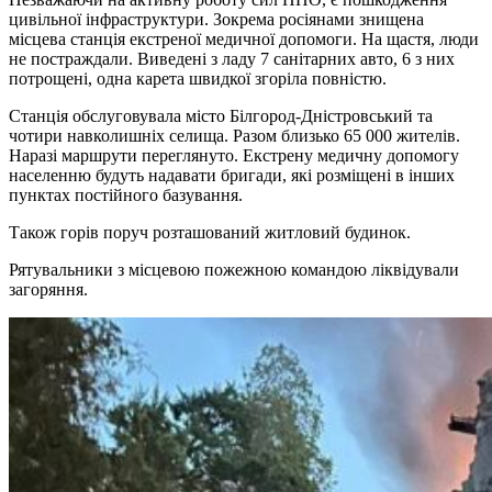
цивільної інфраструктури. Зокрема росіянами знищена
місцева станція екстреної медичної допомоги. На щастя, люди
не постраждали. Виведені з ладу 7 санітарних авто, 6 з них
потрощені, одна карета швидкої згоріла повністю.
Станція обслуговувала місто Білгород-Дністровський та
чотири навколишніх селища. Разом близько 65 000 жителів.
Наразі маршрути переглянуто. Екстрену медичну допомогу
населенню будуть надавати бригади, які розміщені в інших
пунктах постійного базування.
Також горів поруч розташований житловий будинок.
Рятувальники з місцевою пожежною командою ліквідували
загоряння.