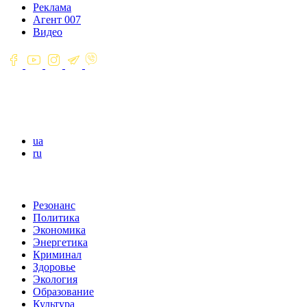
Реклама
Агент 007
Видео
ua
ru
Резонанс
Политика
Экономика
Энергетика
Криминал
Здоровье
Экология
Образование
Культура