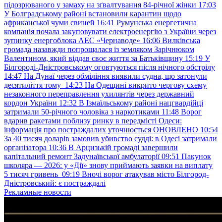
підозрюваного у замаху на зґвалтування 84-річної жінки
17:03
У Болградському районі встановили карантин щодо
африканської чуми свиней
16:41
Румунська енергетична
компанія почала закуповувати електроенергію з України через
зупинку енергоблока АЕС «Чернаводе»
16:06
Вилківська
громада назавжди попрощалася із земляком Зарічнюком
Валентином, який віддав своє життя за Батьківщину
15:19
У
Білгороді-Дністровському оговтуються після нічного обстрілу
14:47
На Дунаї через обміління виявили судна, що затонули
десятиліття тому
14:23
На Одещині викрито чергову схему
незаконного переправлення ухилянтів через державний
кордон України
12:32
В Ізмаїльському районі нацгвардійці
затримали 50-річного чоловіка з наркотиками
11:48
Ворог
вдарив ракетами поблизу ринку в передмісті Одеси:
інформація про постраждалих уточнюється ОНОВЛЕНО
10:54
За 40 тисяч доларів замовив убивство судді: в Одесі затримали
організатора
10:36
В Арцизькій громаді завершили
капітальний ремонт Задунаївської амбулаторії
09:51
Пакунок
школяра — 2026: у «Дії» знову приймають заявки на виплату
5 тисяч гривень
09:19
Вночі ворог атакував місто Білгород-
Дністровський: є постраждалі
Рекламные новости