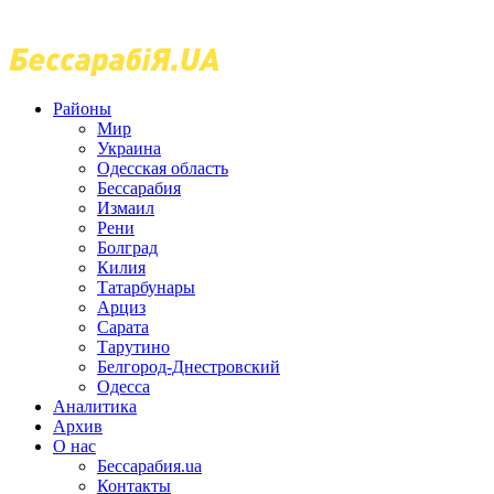
Районы
Мир
Украина
Одесская область
Бессарабия
Измаил
Рени
Болград
Килия
Татарбунары
Арциз
Сарата
Тарутино
Белгород-Днестровский
Одесса
Аналитика
Архив
О нас
Бессарабия.ua
Контакты