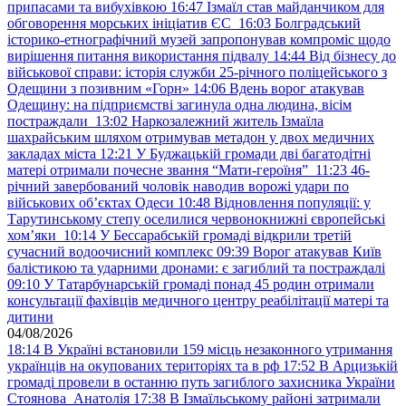
припасами та вибухівкою
16:47
Ізмаїл став майданчиком для
обговорення морських ініціатив ЄС
16:03
Болградський
історико-етнографічний музей запропонував компроміс щодо
вирішення питання використання підвалу
14:44
Від бізнесу до
військової справи: історія служби 25-річного поліцейського з
Одещини з позивним «Горн»
14:06
Вдень ворог атакував
Одещину: на підприємстві загинула одна людина, вісім
постраждали
13:02
Наркозалежний житель Ізмаїла
шахрайським шляхом отримував метадон у двох медичних
закладах міста
12:21
У Буджацькій громади дві багатодітні
матері отримали почесне звання “Мати-героїня”
11:23
46-
річний завербований чоловік наводив ворожі удари по
військових обʼєктах Одеси
10:48
Відновлення популяції: у
Тарутинському степу оселилися червонокнижні європейські
хом’яки
10:14
У Бессарабській громаді відкрили третій
сучасний водоочисний комплекс
09:39
Ворог атакував Київ
балістикою та ударними дронами: є загиблий та постраждалі
09:10
У Татарбунарській громаді понад 45 родин отримали
консультації фахівців медичного центру реабілітації матері та
дитини
04/08/2026
18:14
В Україні встановили 159 місць незаконного утримання
українців на окупованих територіях та в рф
17:52
В Арцизькій
громаді провели в останню путь загиблого захисника України
Стоянова Анатолія
17:38
В Ізмаїльському районі затримали